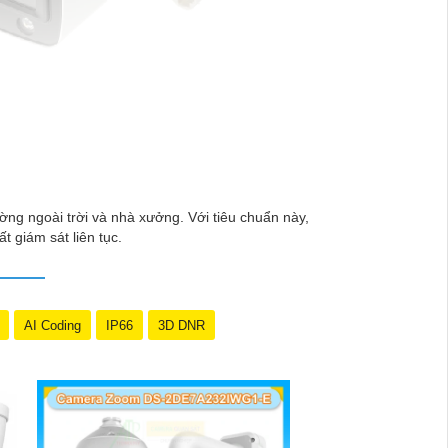
ng ngoài trời và nhà xưởng. Với tiêu chuẩn này,
t giám sát liên tục.
AI Coding
IP66
3D DNR