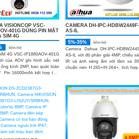
 VISIONCOP VSC-
CAMERA DH-IPC-HDBW2449F
AOV-401G DÙNG PIN MẶT
AS-IL
 SIM 4G
5%-35%
liên hệ
%
liên hệ
Camera Dahua DH-IPC-HDBW2449
SIM 4G VSC-IP1880AOV-401G
AS-IL với độ phân giải 4MP, chiếu s
ới của AOV ghi hình sắc nét
IR và ánh sáng ấm với tầm xa 3
 ống kính 2MP, bao quát toàn
chuẩn nén H.265+/H.264+, tích hợp
ợp tấm
phát hiện người, xe, xâm nhập và h
 lượng mặt trời 15W giúp duy
rào ảo
động ổn định