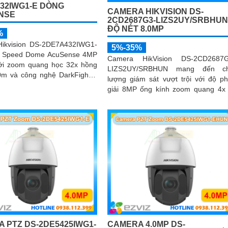
32IWG1-E DÒNG
CAMERA HIKVISION DS-
NSE
2CD2687G3-LIZS2UY/SRBHU
ĐỘ NÉT 8.0MP
%
ikvision DS-2DE7A432IWG1-
5%-35%
g Speed Dome AcuSense 4MP
Camera HikVision DS-2CD2687G
với zoom quang học 32x hồng
LIZS2UY/SRBHUN mang đến ch
0m và công nghệ DarkFighter
lượng giám sát vượt trội với độ p
ảnh rõ nét ngày đêm
giải 8MP ống kính zoom quang 4x
công nghệ ColorVu
 PTZ DS-2DE5425IWG1-
CAMERA 4.0MP DS-