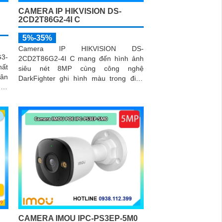
CAMERA IP HIKVISION DS-
N
2CD2T86G2-4I C
5%-35%
Camera IP HIKVISION DS-
3-
2CD2T86G2-4I C mang đến hình ảnh
ất
siêu nét 8MP cùng công nghệ
hân
DarkFighter ghi hình màu trong điều
 và
kiện thiếu sáng
CAMERA IMOU IPC-PS3EP-5M0