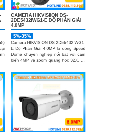
-
CAMERA HIKVISIION DS-
A
2DE5432IWG1-E ĐỘ PHÂN GIẢI
4.0MP
5%-35%
độ
Camera HIKVISION DS-2DE5432IWG1-
oại
E Độ Phân Giải 4.0MP là dòng Speed
ịnh
Dome chuyên nghiệp nổi bật với cảm
biến 4MP và zoom quang học 32X, hỗ
trợ giám sát chi tiết ở khoảng cách xa