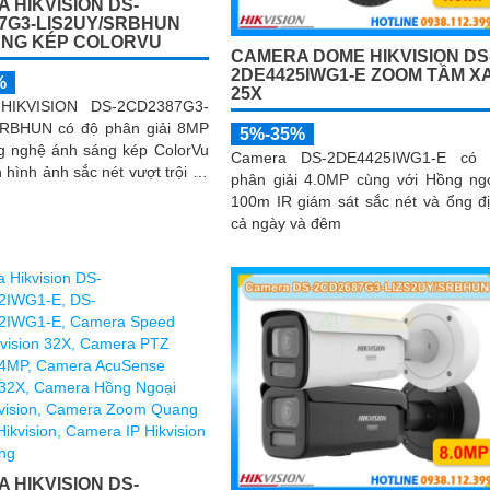
 HIKVISION DS-
7G3-LIS2UY/SRBHUN
ÁNG KÉP COLORVU
CAMERA DOME HIKVISION DS
2DE4425IWG1-E ZOOM TẦM X
%
25X
HIKVISION DS-2CD2387G3-
RBHUN có độ phân giải 8MP
5%-35%
g nghệ ánh sáng kép ColorVu
Camera DS-2DE4425IWG1-E có 
hình ảnh sắc nét vượt trội có
phân giải 4.0MP cùng với Hồng ng
gày và đêm
100m IR giám sát sắc nét và ổng đ
cả ngày và đêm
 HIKVISION DS-