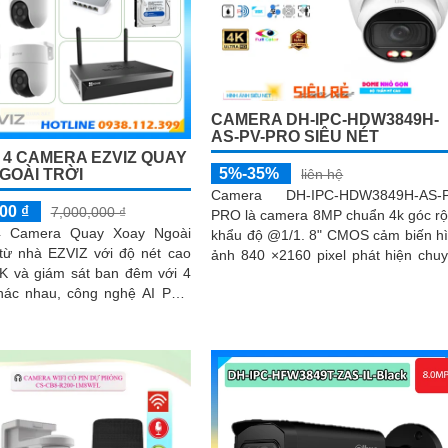
CAMERA DH-IPC-HDW3849H-
AS-PV-PRO SIÊU NÉT
4 CAMERA EZVIZ QUAY
5%-35%
GOÀI TRỜI
liên hệ
Camera DH-IPC-HDW3849H-AS-P
00 ₫
7,000,000 ₫
PRO là camera 8MP chuẩn 4k góc r
 Camera Quay Xoay Ngoài
khẩu độ @1/1. 8" CMOS cảm biến h
 từ nhà EZVIZ với độ nét cao
ảnh 840 ×2160 pixel phát hiện chu
2K và giám sát ban đêm với 4
động phát hiện con người
hác nhau, công nghệ AI Phát
phân biệt các chuyển động
t được quản lý tập trung bởi
ình IP WiFi