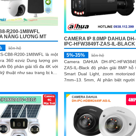
B8-R200-1M8WFL
A NĂNG LƯƠNG MT
CAMERA IP 8.0MP DAHUA DH-
IPC-HFW3849T-ZAS-IL-BLACK
%
liên hệ
CS-CB8-R200-1M8WFL là một
5%-35%
liên hệ
era 360 ezviz Dung lượng pin
Camera DAHUA DH-IPC-HFW3849
Ah Độ phân giải tối đa 4K với
ZAS-IL-Black độ phân giải 8MP hỗ 
kỹ thuật như sau trang bị khe
Smart Dual Light, zoom motorized
nhớ Micro SD dung lượng lên
7mm–13. 5mm, AI phân biệt người
B kết nối Wifi IP góc quay
xe, micro ghi âm cùng chuẩn I
ống kính 3
chống bụi nước