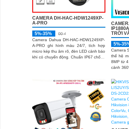
CAMERA DH-HAC-HDW1249XP-
A-PRO
CAMERA
IP1880
TRỜI VÀ
5%-35%
00 ₫
Camera Dahua DH-HAC-HDW1249XP-
5%-35
A-PRO ghi hình màu 24/7, tích hợp
Camera 
micro kép thu âm rõ, đèn LED cảnh báo
thế hệ m
khi có chuyển động. Chuẩn IP67 chống
8MP từ 4
nước, hoạt động bền ngoài trời
cảnh 360°. Pin 16000mAh kết h
sạc năng
trì hoạt 