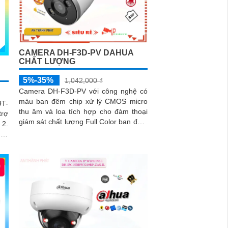
CAMERA DH-F3D-PV DAHUA
CHẤT LƯỢNG
5%-35%
1,042,000 ₫
Camera DH-F3D-PV với công nghệ có
màu ban đêm chip xử lý CMOS micro
T-
thu âm và loa tích hợp cho đàm thoại
trợ
giám sát chất lượng Full Color ban đêm
 2.
trong khoảng cách 30m. hổ trợ khe
 và
cắm thẻ nhớ Micro SD 256GB công
P67
nghệ IP Wifi kết nối dễ dàng