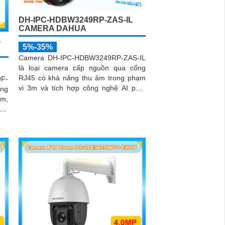
DH-IPC-HDBW3249RP-ZAS-IL
CAMERA DAHUA
-
5%-35%
Camera DH-IPC-HDBW3249RP-ZAS-IL
là loại camera cấp nguồn qua cổng
RJ45 có khả năng thu âm trong phạm
F-
vi 3m và tích hợp công nghệ AI phát
áng
hiện người. 2MP @1/2
0m,
 AI
àng