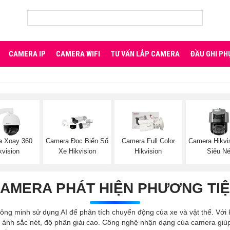
CAMERA IP
CAMERA WIFI
TƯ VẤN LẮP CAMERA
ĐẦU GHI PH
a Xoay 360
Camera Đọc Biển Số
Camera Full Color
Camera Hikvi
kvision
Xe Hikvision
Hikvision
Siêu Né
AMERA PHÁT HIỆN PHƯƠNG TI
hông minh sử dụng AI để phân tích chuyển động của xe và vật thể. Với 
nh ảnh sắc nét, độ phân giải cao. Công nghệ nhận dạng của camera giú