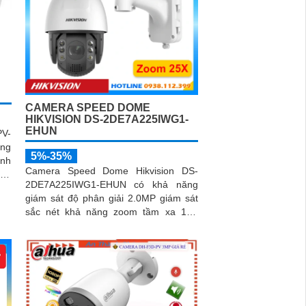
CAMERA SPEED DOME
HIKVISION DS-2DE7A225IWG1-
EHUN
V-
ộng
5%-35%
ình
Camera Speed Dome Hikvision DS-
yển
2DE7A225IWG1-EHUN có khả năng
giám sát độ phân giải 2.0MP giám sát
sắc nét khả năng zoom tầm xa 15X
giám sát tầm xa ổn định