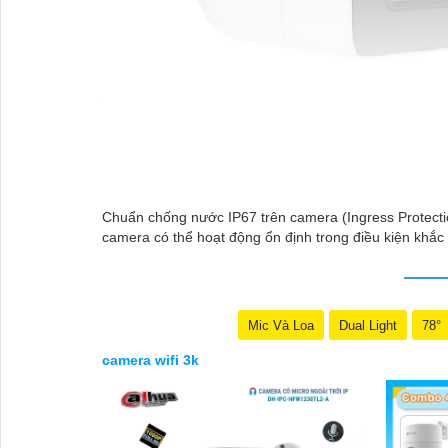
'
Chuẩn chống nước IP67 trên camera (Ingress Protectio
camera có thể hoạt động ổn định trong điều kiện khắc ng
Mic Và Loa
Dual Light
78°
camera wifi 3k