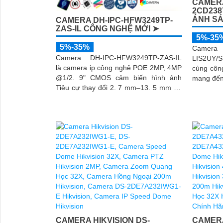
CAMERA
2CD238
ÁNH S
CAMERA DH-IPC-HFW3249TP-
ZAS-IL CÔNG NGHỆ MỚI ➤
5%-35
5%-35%
Camera 
Camera DH-IPC-HFW3249TP-ZAS-IL
LIS2UY/S
là camera ip công nghê POE 2MP, 4MP
cùng côn
@1/2. 9" CMOS cảm biến hình ảnh
mang đến 
Tiêu cự thay đổi 2. 7 mm–13. 5 mm sử
màu cả n
dụng công nghệ ánh sáng kép tiên tiến
cho...
CAMERA HIKVISION DS-
CAMERA