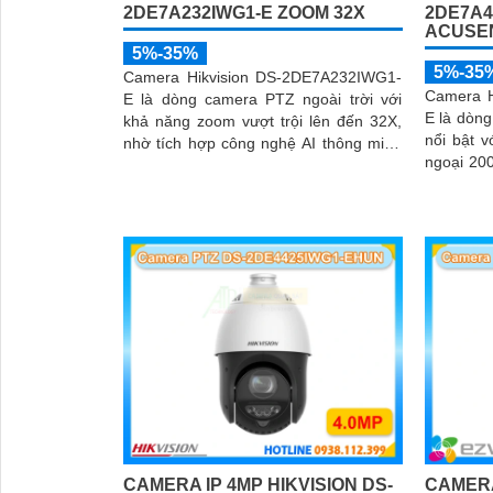
2DE7A232IWG1-E ZOOM 32X
2DE7A4
ACUSE
5%-35%
5%-35
Camera Hikvision DS-2DE7A232IWG1-
Camera H
E là dòng camera PTZ ngoài trời với
E là dòn
khả năng zoom vượt trội lên đến 32X,
nổi bật 
nhờ tích hợp công nghệ AI thông minh
ngoại 20
giúp phát hiện chuyển động và phân
cho hình 
biệt người/ phương tiện chính xát bên
cạnh đó là c và loa dược tích hợp mang
đến trãi nghiệm giám sát có âm thanh
CAMERA IP 4MP HIKVISION DS-
CAMERA