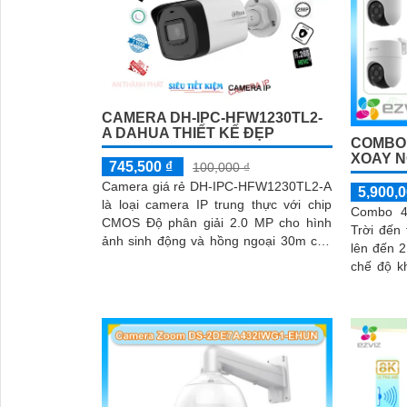
CAMERA DH-IPC-HFW1230TL2-
A DAHUA THIẾT KẾ ĐẸP
COMBO 
XOAY N
745,500 ₫
100,000 ₫
Camera giá rẻ DH-IPC-HFW1230TL2-A
5,900,0
là loại camera IP trung thực với chip
Combo 4
CMOS Độ phân giải 2.0 MP cho hình
Trời đến
ảnh sinh động và hồng ngoại 30m cho
lên đến 
quan sát ban đêm
chế độ k
hiện và 
chuẩn sá
đầu ghi h