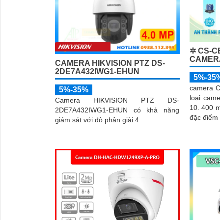
✲ CS-C
CAMER
CAMERA HIKVISION PTZ DS-
2DE7A432IWG1-EHUN
5%-35
camera 
5%-35%
loại cam
Camera HIKVISION PTZ DS-
10. 400 m
2DE7A432IWG1-EHUN có khả năng
đặc điểm 
giám sát với độ phân giải 4
cắm thẻ 
đến 512G
rộng với 