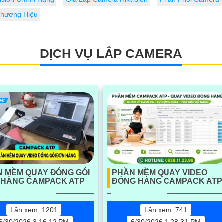
Thương Hiệu
DỊCH VỤ LẮP CAMERA
 MỀM QUAY ĐÓNG GÓI
PHẦN MỀM QUAY VIDEO
 HÀNG CAMPACK ATP
ĐÓNG HÀNG CAMPACK ATP
Lần xem: 1201
Lần xem: 741
6/30/2026 3:16:12 PM
6/30/2026 1:28:31 PM