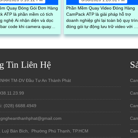
ềm Quay Đóng Gói Đơn Hàng
Phần Mềm Quay Video Đóng Hàng
 ATP là phần mềm có tích
CamPack ATP là giải pháp hỗ trợ
g nghệ Ai nhận diện và dọc
doanh nghiệp ghi lại toàn bộ quy trì
bar code khi camera quay
đóng gói tự động lưu trữ video với m
ã vận đơn
vận đơn và lưu trữ dữ liệu tập trung
g Tin Liên Hệ
S
TNHH TM-DV Đầu Tư An Thành Phát
Cam
938.11.23.99
Cam
i: (028) 6688.4949
Cam
ongngheanthanhphat@gmail.com
Cam
1 Luỹ Bán Bích, Phường Phú Thạnh, TP.HCM
Cam