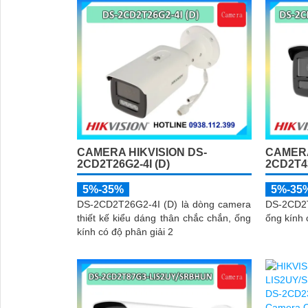
'
CAMERA HIKVISION DS-
CAMERA
2CD2T26G2-4I (D)
2CD2T4
5%-35%
5%-35
DS-2CD2T26G2-4I (D) là dòng camera
DS-2CD2
thiết kế kiểu dáng thân chắc chắn, ống
ống kính 
kính có độ phân giải 2