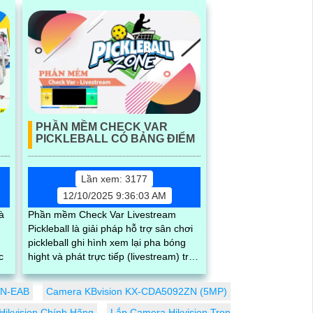
PHẦN MỀM CHECK VAR
PICKLEBALL CÓ BẢNG ĐIỂM
Lần xem: 3177
12/10/2025 9:36:03 AM
à
Phần mềm Check Var Livestream
Pickleball là giải pháp hỗ trợ sân chơi
pickleball ghi hình xem lại pha bóng
c
hight và phát trực tiếp (livestream) trận
đấu lên Facebook hoặc YouTube
MN-EAB
Camera KBvision KX-CDA5092ZN (5MP)
Hikvision Chính Hãng
Lắp Camera Hikvision Trọn