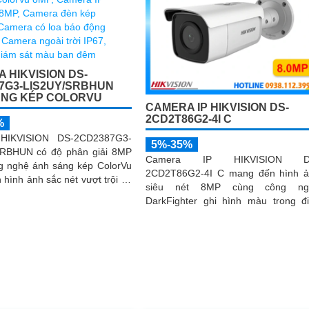
 HIKVISION DS-
7G3-LIS2UY/SRBHUN
ÁNG KÉP COLORVU
CAMERA IP HIKVISION DS-
2CD2T86G2-4I C
%
HIKVISION DS-2CD2387G3-
5%-35%
RBHUN có độ phân giải 8MP
Camera IP HIKVISION D
g nghệ ánh sáng kép ColorVu
2CD2T86G2-4I C mang đến hình 
hình ảnh sắc nét vượt trội có
siêu nét 8MP cùng công ng
gày và đêm
DarkFighter ghi hình màu trong đ
kiện thiếu sáng