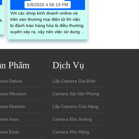
5/8/2026 4:58:19 PM
Với các shop kinh doanh online và
trên sàn thương mại điện tử thì việc
nh
bị đánh tráo hàng hóa là điều thường
ã
xuyên xảy ra, vậy nên việc sử dụng
hệ thống phần mềm quản lý đơn
hàng, nhìn thấy được quá trình đóng
gói hàng hóa, kèm theo đấy là quy
trình đóng gói cũng được ghi lại một
ản Phẩm
Dịch Vụ
cách dễ dàng
era Dahua
Lắp Camera Gia Đình
era Hikvision
Camera Sát Văn Phòng
era Kbvision
Lắp Camera Cửa Hàng
era Imou
Camera Kho Xưởng
era Ezviz
Camera Kho Hàng