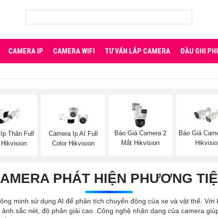
CAMERA IP
CAMERA WIFI
TƯ VẤN LẮP CAMERA
ĐẦU GHI PH
Báo Giá Camera 2
Báo Giá Came
Ip Thân Full
Camera Ip AI Full
Mắt Hikvision
Hikvisi
 Hikvision
Color Hikvision
AMERA PHÁT HIỆN PHƯƠNG TI
hông minh sử dụng AI để phân tích chuyển động của xe và vật thể. Với 
nh ảnh sắc nét, độ phân giải cao. Công nghệ nhận dạng của camera giú