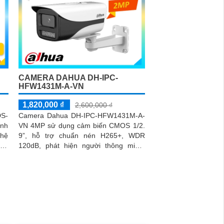
CAMERA DAHUA DH-IPC-
HFW1431M-A-VN
1,820,000 ₫
2,600,000 ₫
S-
Camera Dahua DH-IPC-HFW1431M-A-
ảnh
VN 4MP sử dụng cảm biến CMOS 1/2.
hệ
9”, hỗ trợ chuẩn nén H265+, WDR
iều
120dB, phát hiện người thông minh.
Tích hợp mic, tầm hồng ngoại 80m,
chống nước...