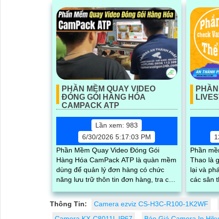
PHẦN MỀM QUAY VIDEO
PHẦN
ĐÓNG GÓI HÀNG HÓA
LIVE
CAMPACK ATP
Lần xem: 983
6/30/2026 5:17:03 PM
1
Phần Mềm Quay Video Đóng Gói
Phần mề
Hàng Hóa CamPack ATP là quàn mềm
Thao là g
dùng để quản lý đơn hàng có chức
lại và ph
năng lưu trữ thôn tin đơn hàng, tra cứu
các sân t
và tải video đóng gói của từng đơn
giúp theo
chính xác và nhanh chóng
Thông Tin:
Camera ezviz CS-H3C-R100-1K2WF
Camera KX-C8011L IP67
Báo Giá Camera Ip Hikv