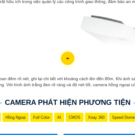
ất hữu ích trong việc quản lý các công trình giao thông, đảm bảo an nin
n đêm rõ nét, ghi lại chi tiết với khoảng cách lên đến 80m. Khi ánh s
ng. Với hình ảnh trắng đen rõ ràng và độ nét tốt, camera hồng ngoại 
CAMERA PHÁT HIỆN PHƯƠNG TIỆN
Hồng Ngoại
Full Color
AI
CMOS
Xoay 360
Speed Dome