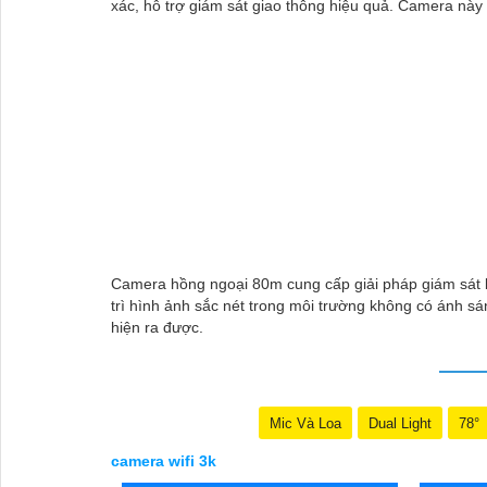
xác, hỗ trợ giám sát giao thông hiệu quả. Camera này r
Camera hồng ngoại 80m cung cấp giải pháp giám sát ba
trì hình ảnh sắc nét trong môi trường không có ánh sá
hiện ra được.
Mic Và Loa
Dual Light
78°
camera wifi 3k