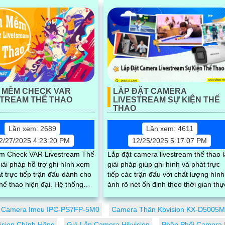
 MỀM CHECK VAR
LẮP ĐẶT CAMERA
STREAM THỂ THAO
LIVESTREAM SỰ KIỆN THỂ
THAO
Lần xem: 2689
Lần xem: 4611
2/27/2025 4:23:20 PM
12/25/2025 5:17:07 PM
m Check VAR Livestream Thể
Lắp đặt camera livestream thể thao l
iải pháp hỗ trợ ghi hình xem
giải pháp giúp ghi hình và phát trực
át trực tiếp trận đấu dành cho
tiếp các trận đấu với chất lượng hình
hể thao hiện đại. Hệ thống
ảnh rõ nét ổn định theo thời gian thự
 dõi diễn biến thi đấu...
Camera Imou IPC-PS7FP-5M0
Camera Thân Kbvision KX-D5005
ision Chính Hãng
Giá Lắp Camera Hikvision
Phân Phối Camera 