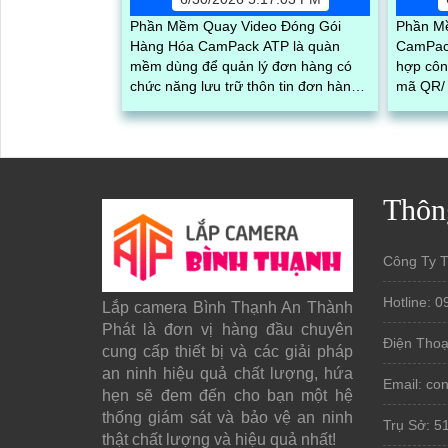
Phần Mềm Quay Video Đóng Gói
Phần M
Hàng Hóa CamPack ATP là quàn
CamPack
mềm dùng để quản lý đơn hàng có
hợp côn
chức năng lưu trữ thôn tin đơn hàng,
mã QR/ 
tra cứu và tải video đóng gói của từng
được m
đơn chính xác và nhanh chóng
Thôn
Công Ty 
Hotline: 0
Lắp camera Bình Thạnh An Thành
Phát là đơn vị hàng đầu chuyên
Điện Thoạ
cung cấp thiết bị và các giải pháp
an ninh hiệu quả chất lượng, hứa
Email: c
hẹn sẽ đem đến cho bạn một hệ
thống giám sát và bảo vệ an ninh
Trụ Sở: 5
thật chất lượng và hiệu quả nhất!