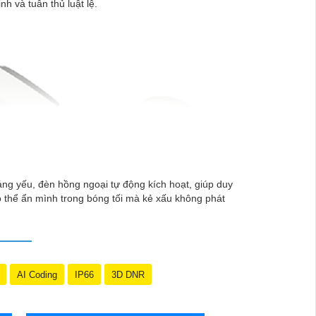
h và tuân thủ luật lệ.
áng yếu, đèn hồng ngoại tự động kích hoạt, giúp duy
có thể ẩn mình trong bóng tối mà kẻ xấu không phát
AI Coding
IP66
3D DNR