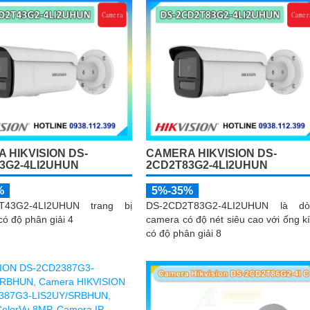
 HIKVISION DS-
CAMERA HIKVISION DS-
3G2-4LI2UHUN
2CD2T83G2-4LI2UHUN
%
5%-35%
T43G2-4LI2UHUN trang bị
DS-2CD2T83G2-4LI2UHUN là dò
có độ phân giải 4
camera có độ nét siêu cao với ống k
có độ phân giải 8