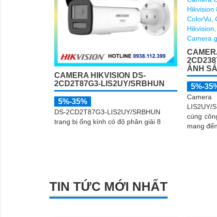
CAMERA
2CD238
ÁNH S
CAMERA HIKVISION DS-
2CD2T87G3-LIS2UY/SRBHUN
5%-35
Camera 
5%-35%
LIS2UY/S
DS-2CD2T87G3-LIS2UY/SRBHUN
cùng côn
trang bị ống kính có độ phân giải 8
mang đến 
màu cả n
TIN TỨC MỚI NHẤT