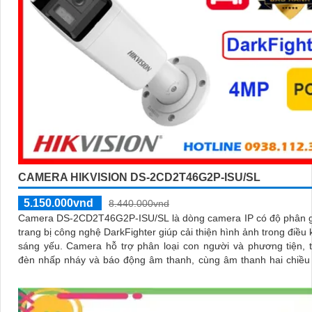
CAMERA HIKVISION DS-2CD2T46G2P-ISU/SL
5.150.000vnd
8.440.000vnd
Camera DS-2CD2T46G2P-ISU/SL là dòng camera IP có độ phân g
trang bị công nghệ DarkFighter giúp cải thiện hình ảnh trong điều 
sáng yếu. Camera hỗ trợ phân loại con người và phương tiện, tích hợp
đèn nhấp nháy và báo động âm thanh, cùng âm thanh hai chiều
tiếp từ xa