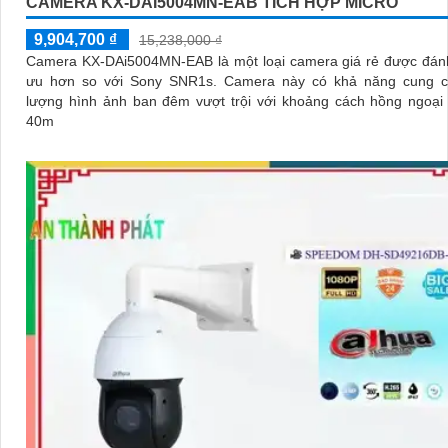
CAMERA KX-DAI5004MN-EAB TÍCH HỢP MICRO
9,904,700 ₫
15,238,000 ₫
Camera KX-DAi5004MN-EAB là một loại camera giá rẻ được đánh
ưu hơn so với Sony SNR1s. Camera này có khả năng cung cấp chất
lượng hình ảnh ban đêm vượt trội với khoảng cách hồng ngoại
40m