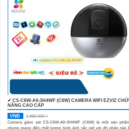
✔ CS-C6W-A0-3H4WF (C6W) CAMERA WIFI EZVIZ CH
NĂNG CAO CẤP
VNĐ
2,980,000 ₫
Camera giám sát CS-C6W-A0-3H4WF (C6W) là một sản phẩm
nhưng mang đến chất lượng hình ảnh sắc nét với độ phân giải U