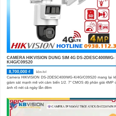
CAMERA HIKVISION DUNG SIM 4G DS-2DESC400IWG-
K/4G/C09S20
8,700,000 ₫
liên h₫
Camera HIKVISION DS-2DESC400IWG-K/4G/C09S20 mang lại k
giám sát mạnh mẽ với cảm biến 1/2. 7" CMOS độ phân giải 4MP 
ảnh rõ nét cả ngày lẫn đêm