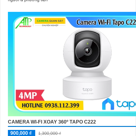
CAMERA WI-FI XOAY 360º TAPO C222
900,000 ₫
1,300,000 ₫