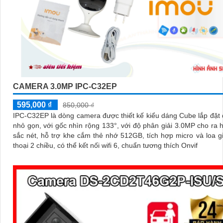
CAMERA 3.0MP IPC-C32EP
595,000 ₫
850,000 ₫
IPC-C32EP là dòng camera được thiết kế kiểu dáng Cube lắp đặt
nhỏ gọn, với gốc nhìn rộng 133°, với độ phân giải 3.0MP cho ra 
sắc nét, hỗ trợ khe cắm thẻ nhớ 512GB, tích hợp micro và loa 
thoại 2 chiều, có thể kết nối wifi 6, chuẩn tương thích Onvif