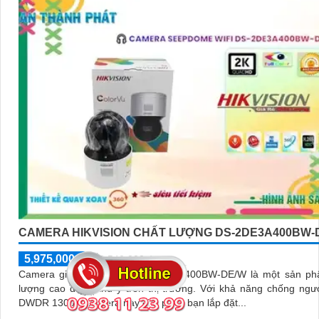
CAMERA HIKVISION CHẤT LƯỢNG DS-2DE3A400BW-
5,975,000 ₫
8,540,000 ₫
Camera giám sát HD IP DS-2DE3A400BW-DE/W là một sản ph
lượng cao đáng chú ý trên thị trường. Với khả năng chống ngược sáng
DWDR 130db, camera này cho phép bạn lắp đặt...