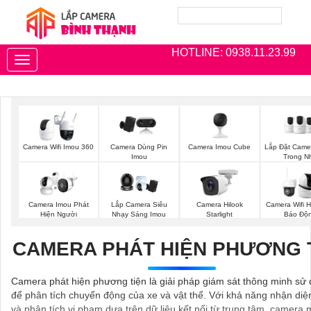
HOTLINE: 0938.11.23.99
Toggle
navigation
Camera Imou Cube
Lắp Đặt Came
Camera Wifi Imou 360
Camera Dùng Pin
Trong N
Imou
Camera Imou Phát
Lắp Camera Siêu
Camera Hilook
Camera Wifi H
Hiện Người
Nhạy Sáng Imou
Starlight
Báo Độ
CAMERA PHÁT HIỆN PHƯƠNG 
Camera phát hiện phương tiện là giải pháp giám sát thông minh sử 
để phân tích chuyển động của xe và vật thể. Với khả năng nhận diện
và phân tích vi phạm dựa trên dữ liệu kết nối từ trung tâm, camera 