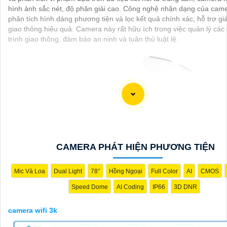
hình ảnh sắc nét, độ phân giải cao. Công nghệ nhận dạng của came
phân tích hình dáng phương tiện và lọc kết quả chính xác, hỗ trợ gi
giao thông hiệu quả. Camera này rất hữu ích trong việc quản lý các
trình giao thông, đảm bảo an ninh và tuân thủ luật lệ.
CAMERA PHÁT HIỆN PHƯƠNG TIỆN
'
Mic Và Loa
Dual Light
78°
Hồng Ngoại
Full Color
AI
CMOS
Speed Dome
AI Coding
IP66
3D DNR
camera wifi 3k