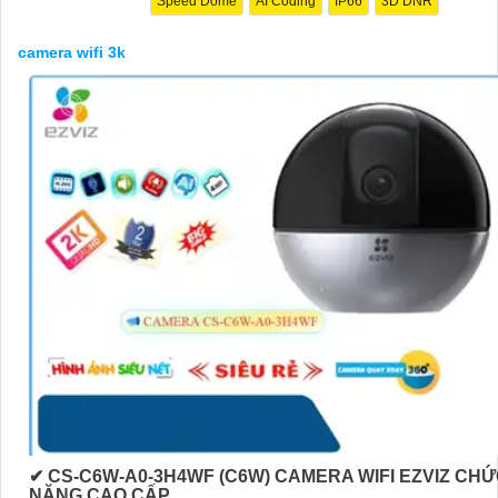
Speed Dome
AI Coding
IP66
3D DNR
camera wifi 3k
✔ CS-C6W-A0-3H4WF (C6W) CAMERA WIFI EZVIZ CH
NĂNG CAO CẤP