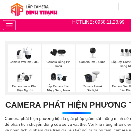
HOTLINE: 0938.11.23.99
Toggle
navigation
Camera Imou Cube
Lắp Đặt Came
Camera Wifi Imou 360
Camera Dùng Pin
Trong N
Imou
Camera Imou Phát
Lắp Camera Siêu
Camera Hilook
Camera Wifi H
Hiện Người
Nhạy Sáng Imou
Starlight
Báo Độ
CAMERA PHÁT HIỆN PHƯƠNG 
Camera phát hiện phương tiện là giải pháp giám sát thông minh sử 
để phân tích chuyển động của xe và vật thể. Với khả năng nhận diện
và phân tích vi phạm dựa trên dữ liệu kết nối từ trung tâm, camera 