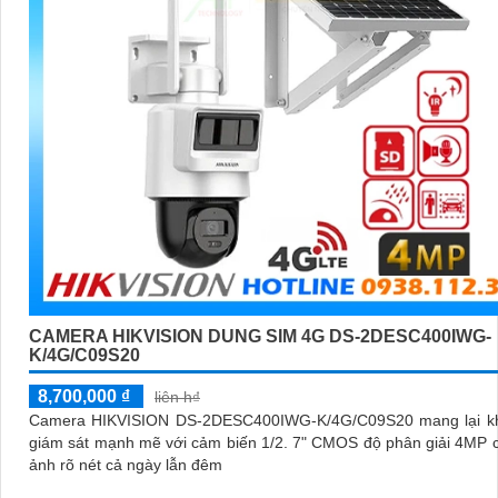
CAMERA HIKVISION DUNG SIM 4G DS-2DESC400IWG-
K/4G/C09S20
8,700,000 ₫
liên h₫
Camera HIKVISION DS-2DESC400IWG-K/4G/C09S20 mang lại k
giám sát mạnh mẽ với cảm biến 1/2. 7" CMOS độ phân giải 4MP 
ảnh rõ nét cả ngày lẫn đêm