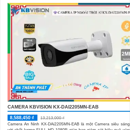
CAMERA KBVISION KX-DAI2205MN-EAB
8,588,450 ₫
13,213,000 ₫
Camera An Ninh KX-DAi2205MN-EAB là một Camera siêu sáng
với chất lượng FULL HD 1080P, giúp bạn giám sát hiệu quả vù