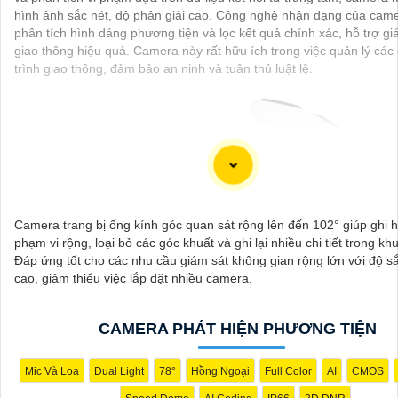
hình ảnh sắc nét, độ phân giải cao. Công nghệ nhận dạng của came
phân tích hình dáng phương tiện và lọc kết quả chính xác, hỗ trợ gi
giao thông hiệu quả. Camera này rất hữu ích trong việc quản lý các
trình giao thông, đảm bảo an ninh và tuân thủ luật lệ.
Camera trang bị ống kính góc quan sát rộng lên đến 102° giúp ghi h
phạm vi rộng, loại bỏ các góc khuất và ghi lại nhiều chi tiết trong kh
Đáp ứng tốt cho các nhu cầu giám sát không gian rộng lớn với độ s
cao, giảm thiểu việc lắp đặt nhiều camera.
'
CAMERA PHÁT HIỆN PHƯƠNG TIỆN
Mic Và Loa
Dual Light
78°
Hồng Ngoại
Full Color
AI
CMOS