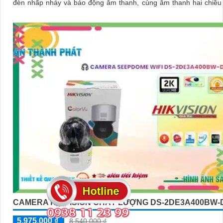
đèn nhấp nháy và báo động âm thanh, cùng âm thanh hai chiều
tiếp từ xa
CAMERA HIKVISION CHẤT LƯỢNG DS-2DE3A400BW-
5,975,000 ₫
8,540,000 ₫