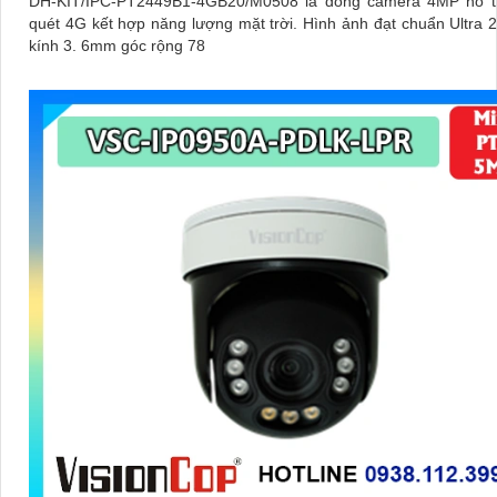
DH-KIT/IPC-PT2449B1-4GB20/M0508 là dòng camera 4MP hỗ t
quét 4G kết hợp năng lượng mặt trời. Hình ảnh đạt chuẩn Ultra 2K+, ống
kính 3. 6mm góc rộng 78