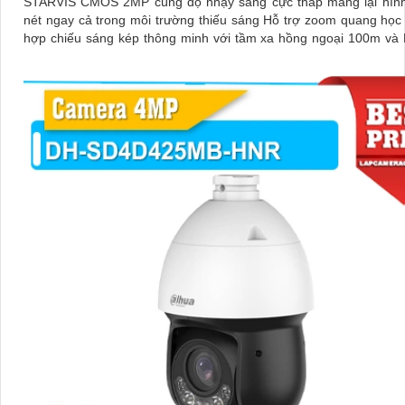
STARVIS CMOS 2MP cùng độ nhạy sáng cực thấp mang lại hình
nét ngay cả trong môi trường thiếu sáng Hỗ trợ zoom quang học
hợp chiếu sáng kép thông minh với tầm xa hồng ngoại 100m và
50m Tính năng quay quét linh hoạt cùng chuẩn chống nước IP
quan sát ổn định ngoài trời