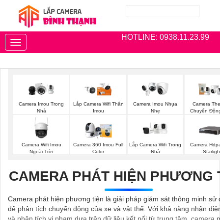
HOTLINE: 0938.11.23.99
Toggle
navigation
Camera Imou Trong
Lắp Camera Wifi Thân
Camera Imou Nhụa
Camera The
Nhà
Imou
Nhẹ
Chuyển Độn
Camera Wifi Imou
Lắp Camera Wifi Trong
Camera 360 Imou Full
Camera Hdp
Ngoài Trời
Nhà
Color
Starligh
CAMERA PHÁT HIỆN PHƯƠNG 
Camera phát hiện phương tiện là giải pháp giám sát thông minh sử 
để phân tích chuyển động của xe và vật thể. Với khả năng nhận diện
và phân tích vi phạm dựa trên dữ liệu kết nối từ trung tâm, camera 