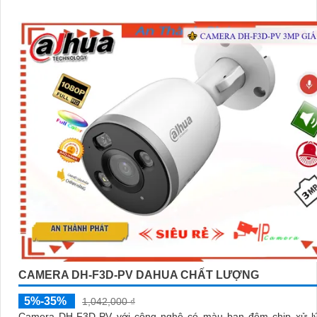
CAMERA DH-F3D-PV DAHUA CHẤT LƯỢNG
5%-35%
1,042,000 ₫
Camera DH-F3D-PV với công nghệ có màu ban đêm chip xử 