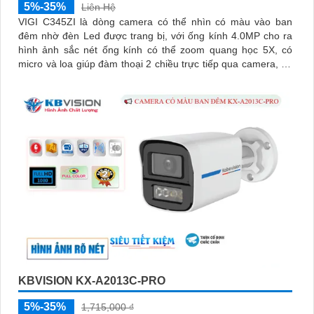
5%-35%
Liên Hệ
VIGI C345ZI là dòng camera có thể nhìn có màu vào ban
đêm nhờ đèn Led được trang bị, với ống kính 4.0MP cho ra
hình ảnh sắc nét ống kính có thể zoom quang học 5X, có
micro và loa giúp đàm thoại 2 chiều trực tiếp qua camera, hỗ
trợ phát hiện người và phương tiện
KBVISION KX-A2013C-PRO
5%-35%
1,715,000 ₫