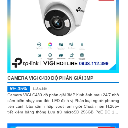
CAMERA VIGI C430 ĐỘ PHÂN GIẢI 3MP
5%-35%
Liên Hệ
Camera VIGI C430 độ phân giải 3MP hình ảnh màu 24/7 nhờ
cảm biến nhạy cao đèn LED định vị Phân loại người phương
tiện cảnh báo xâm nhập vượt ranh giới Chuẩn nén H.265+
tiết kiệm băng thông Lưu trữ microSD 256GB PoE DC 12V
quản lý qua ứng dụng VIGI giám sát linh hoạt hiệu quả