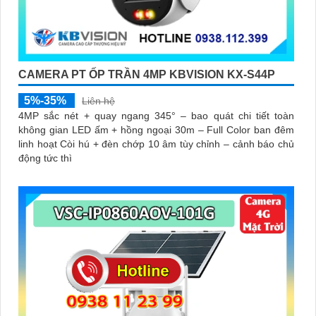
CAMERA PT ỐP TRẦN 4MP KBVISION KX-S44P
5%-35%
Liên hệ
4MP sắc nét + quay ngang 345° – bao quát chi tiết toàn
không gian LED ấm + hồng ngoại 30m – Full Color ban đêm
linh hoạt Còi hú + đèn chớp 10 âm tùy chỉnh – cảnh báo chủ
động tức thì