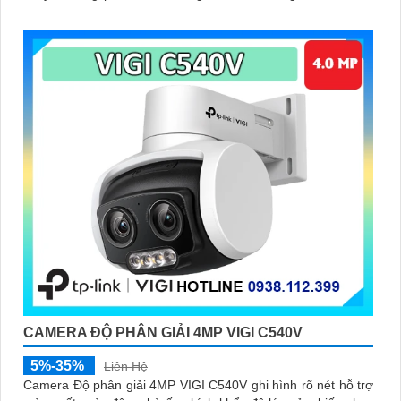
giả mạo kiểm soát toàn bộ từ xa bằng VIGI App
CAMERA ĐỘ PHÂN GIẢI 4MP VIGI C540V
5%-35%
Liên Hệ
Camera Độ phân giải 4MP VIGI C540V ghi hình rõ nét hỗ trợ