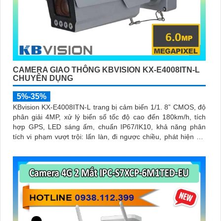
CAMERA GIAO THÔNG KBVISION KX-E4008ITN-L
CHUYÊN DỤNG
5%-35%
KBvision KX-E4008ITN-L trang bị cảm biến 1/1. 8” CMOS, độ
phân giải 4MP, xử lý biển số tốc độ cao đến 180km/h, tích
hợp GPS, LED sáng ấm, chuẩn IP67/IK10, khả năng phân
tích vi phạm vượt trội: lấn làn, đi ngược chiều, phát hiện kẹt
xe, ANPR chính xác >99%