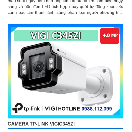
màu suốt ngày đêm nhờ ống kính khẩu độ lớn cảm biến nhạy
sáng và bốn đèn LED tích hợp quay quét tự động zoom 3x
cảnh báo âm thanh ánh sáng phân loại người phương tiện
nhận diện thông minh chuẩn nén H.265+ chống nước IP66
đàm thoại hai chiều
CAMERA TP-LINK VIGIC345ZI