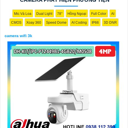
Mic Và Loa
Dual Light
78°
Hồng Ngoại
Full Color
AI
CMOS
Xoay 360
Speed Dome
AI Coding
IP66
3D DNR
camera wifi 3k