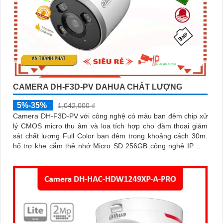
CAMERA DH-F3D-PV DAHUA CHẤT LƯỢNG
5%-35%
1,042,000 ₫
Camera DH-F3D-PV với công nghệ có màu ban đêm chip xử
lý CMOS micro thu âm và loa tích hợp cho đàm thoại giám
sát chất lượng Full Color ban đêm trong khoảng cách 30m.
hổ trợ khe cắm thẻ nhớ Micro SD 256GB công nghệ IP Wifi
kết nối dễ dàng