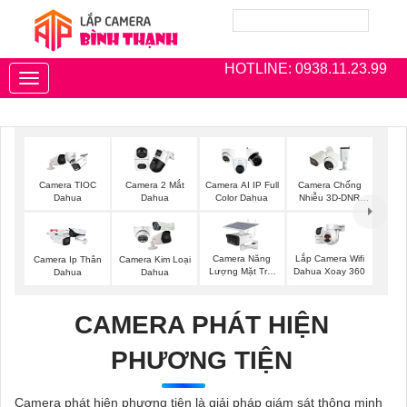
HOTLINE: 0938.11.23.99
Toggle
navigation
Camera TIOC
Camera 2 Mắt
Camera AI IP Full
Camera Chống
Dahua
Dahua
Color Dahua
Nhiễu 3D-DNR
Dahua
Camera Năng
Lắp Camera Wifi
Camera Ip Thân
Camera Kim Loại
Lượng Mặt Trời
Dahua Xoay 360
Dahua
Dahua
Dahua
CAMERA PHÁT HIỆN
PHƯƠNG TIỆN
Camera phát hiện phương tiện là giải pháp giám sát thông minh