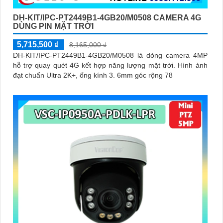
DH-KIT/IPC-PT2449B1-4GB20/M0508 CAMERA 4G
DÙNG PIN MẶT TRỜI
5,715,500 ₫
8,165,000 ₫
DH-KIT/IPC-PT2449B1-4GB20/M0508 là dòng camera 4MP
hỗ trợ quay quét 4G kết hợp năng lượng mặt trời. Hình ảnh
đạt chuẩn Ultra 2K+, ống kính 3. 6mm góc rộng 78