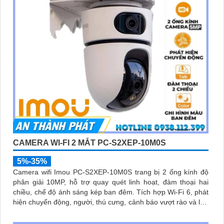
CAMERA WI-FI 2 MẮT PC-S2XEP-10M0S
5%-35%
Camera wifi Imou PC-S2XEP-10M0S trang bị 2 ống kính độ
phân giải 10MP, hỗ trợ quay quét linh hoạt, đàm thoại hai
chiều, chế độ ánh sáng kép ban đêm. Tích hợp Wi-Fi 6, phát
hiện chuyển động, người, thú cưng, cảnh báo vượt rào và lưu
trữ tối đa thẻ nhớ 512GB