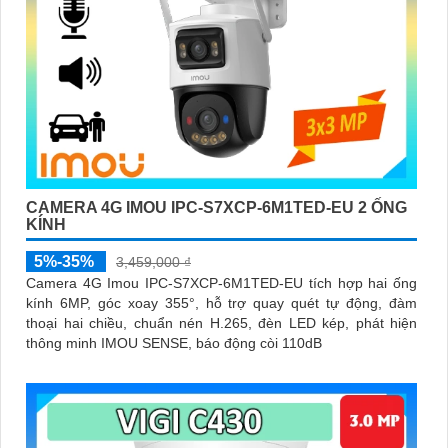
CAMERA 4G IMOU IPC-S7XCP-6M1TED-EU 2 ỐNG
KÍNH
5%-35%
3,459,000 ₫
Camera 4G Imou IPC-S7XCP-6M1TED-EU tích hợp hai ống
kính 6MP, góc xoay 355°, hỗ trợ quay quét tự động, đàm
thoại hai chiều, chuẩn nén H.265, đèn LED kép, phát hiện
thông minh IMOU SENSE, báo động còi 110dB