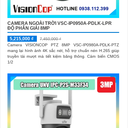
CAMERA NGOÀI TRỜI VSC-IP0950A-PDLK-LPR
ĐỘ PHÂN GIẢI 8MP
5,215,000 ₫
7,450,000 ₫
Camera VISIONCOP PTZ 8MP VSC-IP0980A-PDLK-PTZ
mang lại hình ảnh 4K sắc nét, hỗ trợ chuẩn nén H.265 giúp
truyền tải mượt mà tiết kiệm băng thông. Cảm biến CMOS
1/2