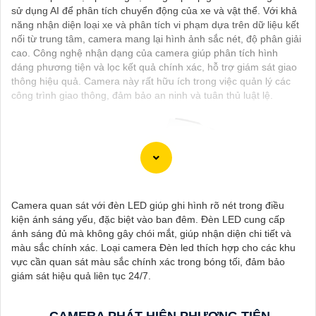
sử dụng AI để phân tích chuyển động của xe và vật thể. Với khả
năng nhận diện loại xe và phân tích vi phạm dựa trên dữ liệu kết
nối từ trung tâm, camera mang lại hình ảnh sắc nét, độ phân giải
cao. Công nghệ nhận dạng của camera giúp phân tích hình
dáng phương tiện và lọc kết quả chính xác, hỗ trợ giám sát giao
thông hiệu quả. Camera này rất hữu ích trong việc quản lý các
công trình giao thông, đảm bảo an ninh và tuân thủ luật lệ.
Camera quan sát với đèn LED giúp ghi hình rõ nét trong điều
kiện ánh sáng yếu, đặc biệt vào ban đêm. Đèn LED cung cấp
ánh sáng đủ mà không gây chói mắt, giúp nhận diện chi tiết và
màu sắc chính xác. Loại camera Đèn led thích hợp cho các khu
'
vực cần quan sát màu sắc chính xác trong bóng tối, đảm bảo
giám sát hiệu quả liên tục 24/7.
CAMERA PHÁT HIỆN PHƯƠNG TIỆN