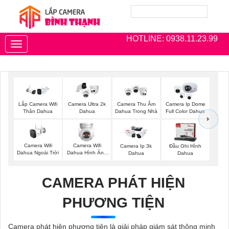
HOTLINE: 0938.11.23.99
Toggle
navigation
Lắp Camera Wifi
Camera Ultra 2k
Camera Thu Âm
Camera Ip Dome
Thân Dahua
Dahua
Dahua Trong Nhà
Full Color Dahua
Camera Wifi
Camera Wifi
Camera Ip 3k
Đầu Ghi Hình
Dahua Ngoài Trời
Dahua Hình Ảnh
Dahua
Dahua
3K
CAMERA PHÁT HIỆN
PHƯƠNG TIỆN
Camera phát hiện phương tiện là giải pháp giám sát thông minh