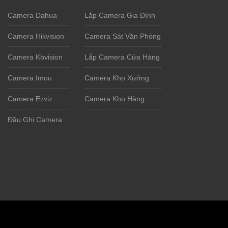
Camera Dahua
Lắp Camera Gia Đình
Camera Hikvision
Camera Sát Văn Phòng
Camera Kbvision
Lắp Camera Cửa Hàng
Camera Imou
Camera Kho Xưởng
Camera Ezviz
Camera Kho Hàng
Đầu Ghi Camera