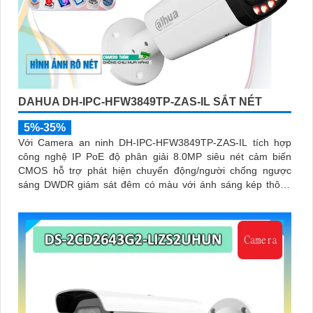
DAHUA DH-IPC-HFW3849TP-ZAS-IL SẮT NÉT
5%-35%
Với Camera an ninh DH-IPC-HFW3849TP-ZAS-IL tích hợp
công nghệ IP PoE độ phân giải 8.0MP siêu nét cảm biến
CMOS hỗ trợ phát hiện chuyển động/người chống ngược
sáng DWDR giám sát đêm có màu với ánh sáng kép thông
minh