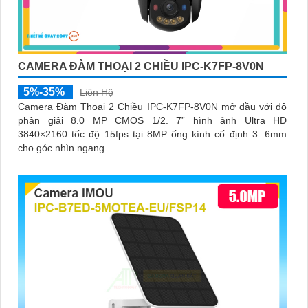
CAMERA ĐÀM THOẠI 2 CHIỀU IPC-K7FP-8V0N
5%-35%
Liên Hệ
Camera Đàm Thoại 2 Chiều IPC-K7FP-8V0N mở đầu với độ
phân giải 8.0 MP CMOS 1/2. 7” hình ảnh Ultra HD
3840×2160 tốc độ 15fps tại 8MP ống kính cố định 3. 6mm
cho góc nhìn ngang...