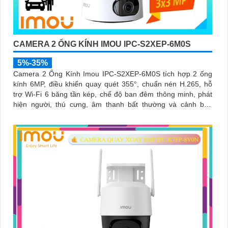
CAMERA 2 ỐNG KÍNH IMOU IPC-S2XEP-6M0S
5%-35%
Camera 2 Ống Kính Imou IPC-S2XEP-6M0S tích hợp 2 ống
kính 6MP, điều khiển quay quét 355°, chuẩn nén H.265, hỗ
trợ Wi-Fi 6 băng tần kép, chế độ ban đêm thông minh, phát
hiện người, thú cưng, âm thanh bất thường và cảnh báo
bằng còi và đèn tùy chỉnh, lưu trữ đến 512GB