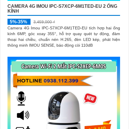
CAMERA 4G IMOU IPC-S7XCP-6M1TED-EU 2 ỐNG
KÍNH
5%-35%
3,459,000 ₫
Camera 4G Imou IPC-S7XCP-6M1TED-EU tích hợp hai ống
kính 6MP, góc xoay 355°, hỗ trợ quay quét tự động, đàm
thoại hai chiều, chuẩn nén H.265, đèn LED kép, phát hiện
thông minh IMOU SENSE, báo động còi 110dB