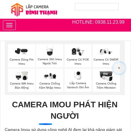
HOTLINE: 0938.11.23.99
Toggle
navigation
Camera 360 Imou
Camera Dùng Pin
Camera Có POE
Camera Có DWDR
Ngoài Trời
Imou
Imou
Imou
Lắp Camera
Camera Wifi Imou
Camera Chống
Camera Chống
Vantech Ghi Âm
Báo Động
Xâm Nhập Imou
Trộm Hikvision
CAMERA IMOU PHÁT HIỆN
NGƯỜI
Camera Imou sử dụng công nghệ AI đem lại khả năng giám sát