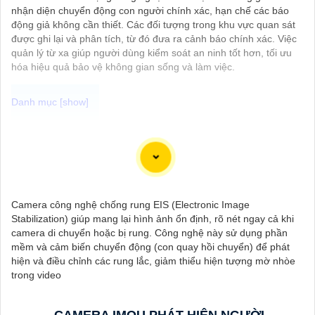
nhận diện chuyển động con người chính xác, hạn chế các báo
động giả không cần thiết. Các đối tượng trong khu vực quan sát
được ghi lại và phân tích, từ đó đưa ra cảnh báo chính xác. Việc
quản lý từ xa giúp người dùng kiểm soát an ninh tốt hơn, tối ưu
hóa hiệu quả bảo vệ không gian sống và làm việc.
Dưới đây là 96 từ giới thiệu về Camera IP 2K là giải pháp phù
hợp cho hệ thống an ninh của bạn:
"Camera IP 2K là sự lựa chọn hoàn hảo để nâng cao hệ thống
an ninh của bạn. Với độ phân giải cao 2K, Camera IP cung cấp
hình ảnh sắc nét, chi tiết. Tích hợp công nghệ hiện đại, thiết bị
Camera công nghệ chống rung EIS (Electronic Image
tự động ghi hình khi phát hiện chuyển động, nâng cao an toàn
Stabilization) giúp mang lại hình ảnh ổn định, rõ nét ngay cả khi
không bỏ lỡ bất kỳ sự kiện nào. 📃
Đặc biệt
khả năng kết nối
camera di chuyển hoặc bị rung. Công nghệ này sử dụng phần
mạng linh hoạt giúp bạn dễ dàng giám sát từ xa qua điện thoại
mềm và cảm biến chuyển động (con quay hồi chuyển) để phát
di động. Camera IP 2K là giải pháp hiệu quả để bảo vệ ngôi nhà
hiện và điều chỉnh các rung lắc, giảm thiểu hiện tượng mờ nhòe
hoặc doanh nghiệp của bạn."
trong video
CAMERA IMOU PHÁT HIỆN NGƯỜI