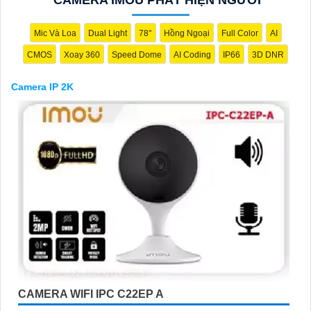
Mic Và Loa
Dual Light
78°
Hồng Ngoại
Full Color
AI
CMOS
Xoay 360
Speed Dome
AI Coding
IP66
3D DNR
Camera IP 2K
'
CAMERA WIFI IPC C22EP A