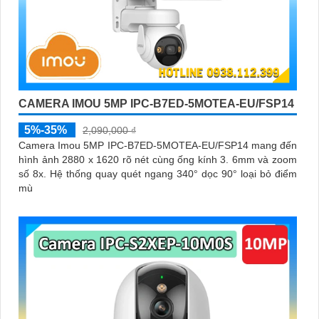
CAMERA IMOU 5MP IPC-B7ED-5MOTEA-EU/FSP14
5%-35%
2,090,000 ₫
Camera Imou 5MP IPC-B7ED-5MOTEA-EU/FSP14 mang đến
hình ảnh 2880 x 1620 rõ nét cùng ống kính 3. 6mm và zoom
số 8x. Hệ thống quay quét ngang 340° dọc 90° loại bỏ điểm
mù