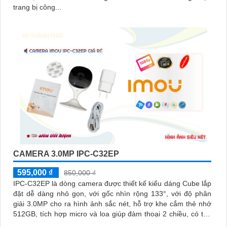
trang bị công...
CAMERA 3.0MP IPC-C32EP
595,000 ₫
850,000 ₫
IPC-C32EP là dòng camera được thiết kế kiểu dáng Cube lắp
đặt dễ dàng nhỏ gọn, với gốc nhìn rộng 133°, với độ phân
giải 3.0MP cho ra hình ảnh sắc nét, hỗ trợ khe cắm thẻ nhớ
512GB, tích hợp micro và loa giúp đàm thoại 2 chiều, có thể
kết nối wifi 6, chuẩn tương thích Onvif