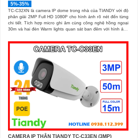
5%-35%
TC-C32XN là camera IP dome trong nhà của TIANDY với độ
phân giải 2MP Full HD 1080P cho hình ảnh rõ nét đến từng
chi tiết. Tích hợp micro ghi âm cùng công nghệ hồng ngoại
30m và hai đèn Warm lights quan sát ban đêm với hình ảnh
màu sinh động trong phạm vi 15m nhờ tính năng Color
Maker
CAMERA IP THÂN TIANDY TC-C33EN (3MP)