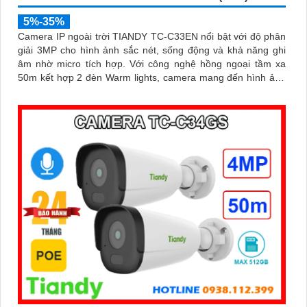
5%-35%
Camera IP ngoài trời TIANDY TC-C33EN nổi bật với độ phân
giải 3MP cho hình ảnh sắc nét, sống động và khả năng ghi
âm nhờ micro tích hợp. Với công nghệ hồng ngoại tầm xa
50m kết hợp 2 đèn Warm lights, camera mang đến hình ảnh
có màu vào ban đêm trong phạm vi 15m, đảm bảo giám sát
hiệu quả 24/7