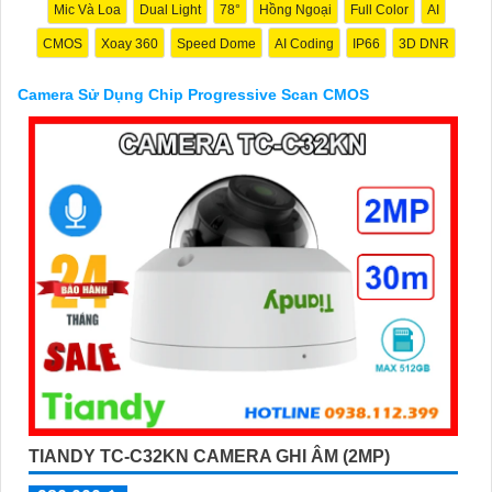
Mic Và Loa
Dual Light
78°
Hồng Ngoại
Full Color
AI
CMOS
Xoay 360
Speed Dome
AI Coding
IP66
3D DNR
Camera Sử Dụng Chip Progressive Scan CMOS
'
TIANDY TC-C32KN CAMERA GHI ÂM (2MP)