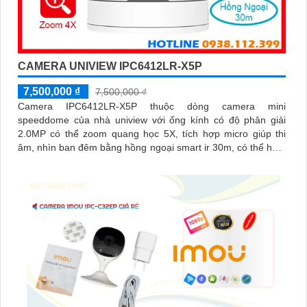
CAMERA UNIVIEW IPC6412LR-X5P
7,500,000 ₫
7,500,000 ₫
Camera IPC6412LR-X5P thuộc dòng camera mini
speeddome của nhà uniview với ống kính có độ phân giải
2.0MP có thể zoom quang học 5X, tích hợp micro giúp thi
âm, nhìn ban đêm bằng hồng ngoại smart ir 30m, có thể hoạt
động độc lập nhờ khe cắm thẻ nhớ 256GB