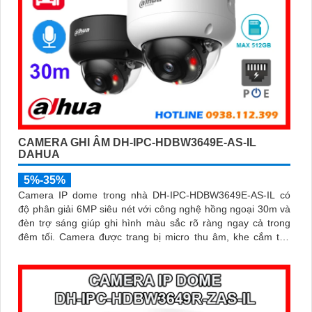
CAMERA GHI ÂM DH-IPC-HDBW3649E-AS-IL
DAHUA
5%-35%
Camera IP dome trong nhà DH-IPC-HDBW3649E-AS-IL có
độ phân giải 6MP siêu nét với công nghệ hồng ngoại 30m và
đèn trợ sáng giúp ghi hình màu sắc rõ ràng ngay cả trong
đêm tối. Camera được trang bị micro thu âm, khe cắm thẻ
nhớ lên đến 512GB và công nghệ AI thông minh nhận diện
chính xác người và phương tiện nâng cao hiệu quả giám sát