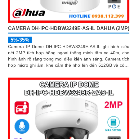
CAMERA DH-IPC-HDBW3249E-AS-IL DAHUA (2MP)
5%-35%
Camera IP Dome DH-IPC-HDBW3249E-AS-IL ghi hình siêu
nét 2MP tích hợp hồng ngoại thông minh tầm xa 40m, cho
hình ảnh rõ ràng trong mọi điều kiện ánh sáng. Camera tích
hợp micro ghi âm, khe cắm thẻ nhớ lên đến 512GB và công
nghệ phát hiện chính xác người, xe giúp nâng cao hiệu quả
giám sát vượt trội