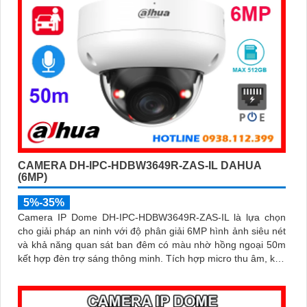
CAMERA DH-IPC-HDBW3649R-ZAS-IL DAHUA
(6MP)
5%-35%
Camera IP Dome DH-IPC-HDBW3649R-ZAS-IL là lựa chọn
cho giải pháp an ninh với độ phân giải 6MP hình ảnh siêu nét
và khả năng quan sát ban đêm có màu nhờ hồng ngoại 50m
kết hợp đèn trợ sáng thông minh. Tích hợp micro thu âm, khe
cắm thẻ nhớ lên đến 512GB và công nghệ AI phát hiện chính
xác người và xe, camera đáp ứng tối đa nhu cầu giám sát
chuyên nghiệp hỗ trợ PoE giúp lắp đặt dễ dàng