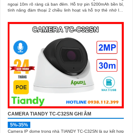
ngoại 10m rõ ràng cả ban đêm. Hỗ trợ pin 5200mAh bền bỉ,
tính năng đàm thoại 2 chiều linh hoạt và hỗ trợ thẻ nhớ lên
đến 256GB, mang đến sự an tâm tuyệt đối cho gia đình bạn
CAMERA TIANDY TC-C32SN GHI ÂM
5%-35%
Camera IP dome trong nhà TIANDY TC-C32SN là sự kết hợp