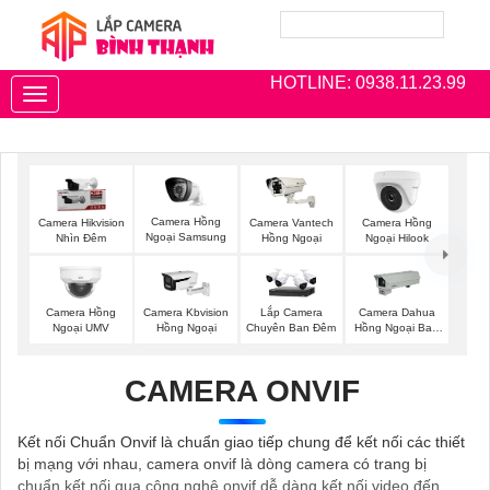
HOTLINE: 0938.11.23.99
Toggle
navigation
Camera Hồng
Camera Hikvision
Camera Vantech
Camera Hồng
Ngoại Samsung
Nhìn Đêm
Hồng Ngoại
Ngoại Hilook
Camera Hồng
Camera Kbvision
Lắp Camera
Camera Dahua
Ngoại UMV
Hồng Ngoại
Chuyên Ban Đêm
Hồng Ngoại Ban
Đêm
CAMERA ONVIF
Kết nối Chuẩn Onvif là chuẩn giao tiếp chung để kết nối các thiết
bị mạng với nhau, camera onvif là dòng camera có trang bị
chuẩn kết nối qua công nghệ onvif dễ dàng kết nối video đến