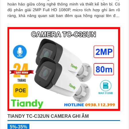
hoàn hảo giữa công nghệ thông minh và thiết kế bền bỉ. Có
độ phân giải 2MP Full HD 1080P, micro tích hợp ghi âm rõ
ràng, khả năng quan sát ban đêm qua hồng ngoại lên đến
30m cùng khe cắm thẻ nhớ hỗ trợ tối đa 512GB đáp ứng tốt
nhu cầu giám sát liên tục và chất lượng cao, hỗ trợ POE đạt
chuẩn IP66 chống bụi nước vỏ kim loại chắc chắn
TIANDY TC-C32UN CAMERA GHI ÂM
5%-35%