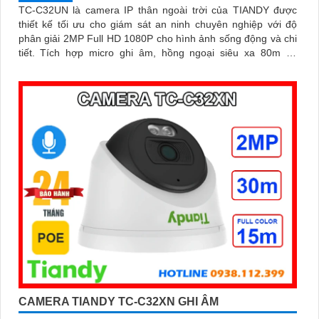
TC-C32UN là camera IP thân ngoài trời của TIANDY được
thiết kế tối ưu cho giám sát an ninh chuyên nghiệp với độ
phân giải 2MP Full HD 1080P cho hình ảnh sống động và chi
tiết. Tích hợp micro ghi âm, hồng ngoại siêu xa 80m và
chuẩn IP67 chống nước, chống bụi, camera hoạt động bền bỉ
trong mọi điều kiện thời tiết
CAMERA TIANDY TC-C32XN GHI ÂM