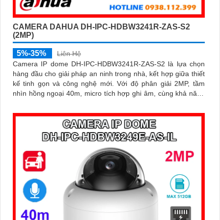
CAMERA DAHUA DH-IPC-HDBW3241R-ZAS-S2
(2MP)
5%-35%
Liên Hệ
Camera IP dome DH-IPC-HDBW3241R-ZAS-S2 là lựa chọn
hàng đầu cho giải pháp an ninh trong nhà, kết hợp giữa thiết
kế tinh gọn và công nghệ mới. Với độ phân giải 2MP, tầm
nhìn hồng ngoại 40m, micro tích hợp ghi âm, cùng khả năng
nhận diện chính xác người và phương tiện, camera giúp giám
sát chính xác, giảm thiểu cảnh báo sai, hỗ trợ khe thẻ nhớ
lên đến 256GB và cấp nguồn PoE