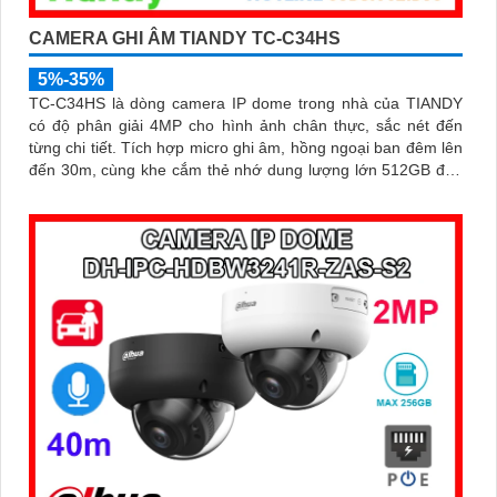
CAMERA GHI ÂM TIANDY TC-C34HS
5%-35%
TC-C34HS là dòng camera IP dome trong nhà của TIANDY
có độ phân giải 4MP cho hình ảnh chân thực, sắc nét đến
từng chi tiết. Tích hợp micro ghi âm, hồng ngoại ban đêm lên
đến 30m, cùng khe cắm thẻ nhớ dung lượng lớn 512GB đáp
ứng hoàn hảo nhu cầu giám sát liên tục và hiệu quả