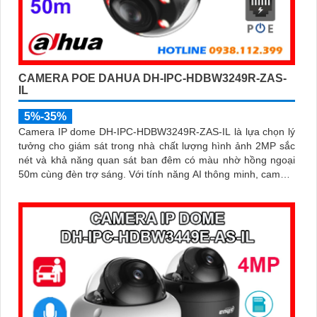
CAMERA POE DAHUA DH-IPC-HDBW3249R-ZAS-
IL
5%-35%
Camera IP dome DH-IPC-HDBW3249R-ZAS-IL là lựa chọn lý
tưởng cho giám sát trong nhà chất lượng hình ảnh 2MP sắc
nét và khả năng quan sát ban đêm có màu nhờ hồng ngoại
50m cùng đèn trợ sáng. Với tính năng AI thông minh, camera
dễ dàng nhận diện chính xác người và phương tiện, hỗ trợ
ghi âm qua micro tích hợp và lưu trữ tối đa 512GB qua khe
thẻ nhớ, camera hỗ trợ PoE lắp đặt dễ dàng