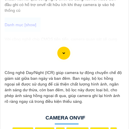
đầu ghi có hổ trợ onvif rất hữu ích khi thay camera ip vào hệ
thống củ
Với công nghệ chip CMOS tiên tiến, camera quan sát sẽ cung
cấp hình ảnh chất lượng cao mượt mà, đặc biệt là giám sát
những chuyển động nhanh trong khung hình. Để chắc chắn sự
an toàn và chất lượng hình ảnh tốt nhất, hãy chọn Camera Sử
Dụng Chip Progressive Scan CMOS cho hệ thống giám sát của
bạn dưới đây nhé!
Công nghệ Day/Night (ICR) giúp camera tự động chuyển chế độ
giám sát giữa ban ngày và ban đêm. Ban ngày, bộ lọc hồng
ngoại sẽ được sử dụng để cải thiện chất lượng hình ảnh, ngăn
ánh sáng dư thừa, còn ban đêm, bộ lọc này được loại bỏ, cho
phép ánh sáng hồng ngoại đi qua, giúp camera ghi lại hình ảnh
rõ ràng ngay cả trong điều kiện thiếu sáng.
CAMERA ONVIF