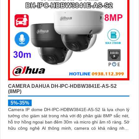
CAMERA DAHUA DH-IPC-HDBW3841E-AS-S2
(8MP)
5%-35%
Camera IP dome DH-IPC-HDBW3841E-AS-S2 là lựa chọn lý
tưởng cho giám sát trong nhà với độ phân giải 8MP sắc nét,
hỗ trợ hồng ngoại ban đêm 30m và micro ghi âm rõ ràng. Sở
hữu công nghệ AI thông minh, camera có khả năng nhận
diện và phân biệt chuyển động của người và phương tiện,