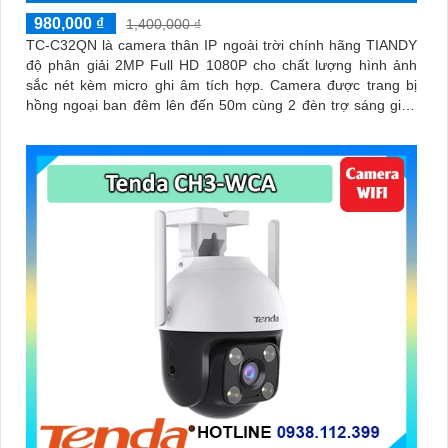
980,000 ₫
1,400,000 ₫
TC-C32QN là camera thân IP ngoài trời chính hãng TIANDY
độ phân giải 2MP Full HD 1080P cho chất lượng hình ảnh
sắc nét kèm micro ghi âm tích hợp. Camera được trang bị
hồng ngoại ban đêm lên đến 50m cùng 2 đèn trợ sáng giúp
ghi hình có màu (Color Maker) trong điều kiện ánh sáng yếu
với khoảng cách 15m