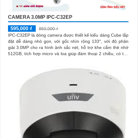
CAMERA 3.0MP IPC-C32EP
595,000 ₫
850,000 ₫
IPC-C32EP là dòng camera được thiết kế kiểu dáng Cube lắp
đặt dễ dàng nhỏ gọn, với gốc nhìn rộng 133°, với độ phân
giải 3.0MP cho ra hình ảnh sắc nét, hỗ trợ khe cắm thẻ nhớ
512GB, tích hợp micro và loa giúp đàm thoại 2 chiều, có thể
kết nối wifi 6, chuẩn tương thích Onvif