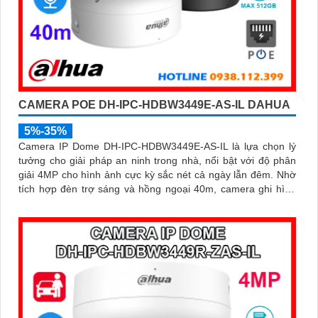
CAMERA POE DH-IPC-HDBW3449E-AS-IL DAHUA
5%-35%
Camera IP Dome DH-IPC-HDBW3449E-AS-IL là lựa chọn lý
tưởng cho giải pháp an ninh trong nhà, nổi bật với độ phân
giải 4MP cho hình ảnh cực kỳ sắc nét cả ngày lẫn đêm. Nhờ
tích hợp đèn trợ sáng và hồng ngoại 40m, camera ghi hình
màu trong điều kiện ánh sáng yếu, đồng thời trang bị micro
thu âm nguồn POE, khe cắm thẻ nhớ đến 512GB và công
nghệ AI nhận diện chính xác người và phương tiện