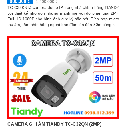
980,000 ₫
1,400,000 ₫
TC-C32KN là camera dome IP trong nhà chính hãng TIANDY
với thiết kế nhỏ gọn nhưng mạnh mẽ với độ phân giải 2MP
Full HD 1080P cho hình ảnh cực kỳ sắc nét. Tích hợp micro
thu âm, tầm nhìn hồng ngoại ban đêm lên đến 30m cùng khe
cắm thẻ nhớ hỗ trợ tối đa 512GB đáp ứng hoàn hảo nhu cầu
giám sát liên tục
CAMERA GHI ÂM TIANDY TC-C32QN (2MP)