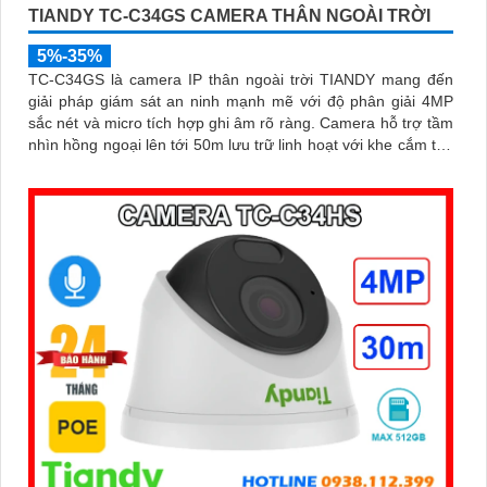
TIANDY TC-C34GS CAMERA THÂN NGOÀI TRỜI
5%-35%
TC-C34GS là camera IP thân ngoài trời TIANDY mang đến
giải pháp giám sát an ninh mạnh mẽ với độ phân giải 4MP
sắc nét và micro tích hợp ghi âm rõ ràng. Camera hỗ trợ tầm
nhìn hồng ngoại lên tới 50m lưu trữ linh hoạt với khe cắm thẻ
nhớ lên đến 512GB và dễ dàng lắp đặt nhờ công nghệ POE