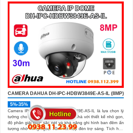
tăng độ chính xác trong cảnh báo an ninh
CAMERA DAHUA DH-IPC-HDBW3849E-AS-IL (8MP)
5%-35%
Camera IP dome DH-IPC-HDBW3849E-AS-IL là lựa chọn lý
tưởng cho giải pháp an ninh trong nhà với thiết kế nhỏ gọn,
độ phân giải 8MP sắc nét và khả năng ghi hình ban đêm ấn
tượng nhờ hồng ngoại 30m kết hợp đèn trợ sáng. Tích hợp