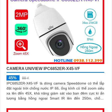
CAMERA UNIVIEW IPC6852ER-X45-VF
45%
00 ₫
IPC6852ER-X45-VF là dòng camera Speeddome có thể lắp
đặt ngoài trời chống nước IP 66, ống kính có thể zoom siêu
xa lên đến 45X, khả năng giám sát vào ban đêm cực kì ấn
tượng bằng hồng ngoại Smart IR lên đến 250m, chống
ngược sáng WDR 120db