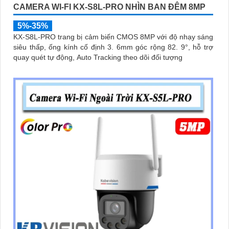
CAMERA WI-FI KX-S8L-PRO NHÌN BAN ĐÊM 8MP
5%-35%
KX-S8L-PRO trang bị cảm biến CMOS 8MP với độ nhạy sáng
siêu thấp, ống kính cố định 3. 6mm góc rộng 82. 9°, hỗ trợ
quay quét tự động, Auto Tracking theo dõi đối tượng