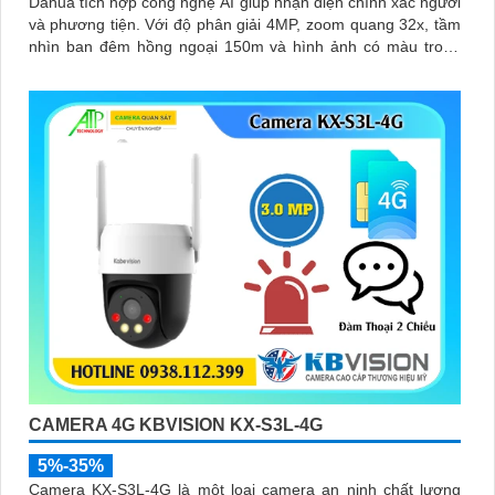
Dahua tích hợp công nghệ AI giúp nhận diện chính xác người
và phương tiện. Với độ phân giải 4MP, zoom quang 32x, tầm
nhìn ban đêm hồng ngoại 150m và hình ảnh có màu trong
khoảng cách 50m, camera đảm bảo quan sát rõ nét 24/7
CAMERA 4G KBVISION KX-S3L-4G
5%-35%
Camera KX-S3L-4G là một loại camera an ninh chất lượng