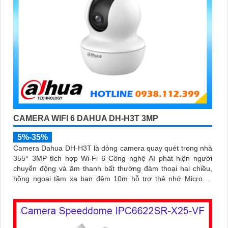
CAMERA WIFI 6 DAHUA DH-H3T 3MP
5%-35%
Camera Dahua DH-H3T là dòng camera quay quét trong nhà
355° 3MP tích hợp Wi-Fi 6 Công nghệ AI phát hiện người
chuyển động và âm thanh bất thường đàm thoại hai chiều,
hồng ngoại tầm xa ban đêm 10m hỗ trợ thẻ nhớ MicroSD
256GB ONVIF và điều khiển từ xa qua ứng dụng DMSS