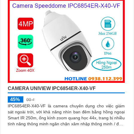
CAMERA UNIVIEW IPC6854ER-X40-VF
45%
00 ₫
IPC6854ER-X40-VF là camera chuyên dụng cho việc giám
sát ngoài trời, với khả năng nhìn ban đêm bằng hồng ngoại
Smart IR 250m, ống kính zoom quang học 44x, trang bị nhiều
tính năng thông minh ngăn chặn xâm nhập thông minh / đếm
người / mật độ đám đông / chụp khuôn mặt