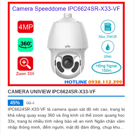
CAMERA UNIVIEW IPC6624SR-X33-VF
45%
00 ₫
IPC6624SR-X33-VF là camera quan sát độ nét cao, trang bị
khả năng quay xoay 360 và ống kính có thể zoom quang học
33x, trang bị nhiều tính năng bảo vệ an ninh Ngăn chặn xâm
nhập thông minh, đếm người, mật độ đám đông, chụp khuôn
mặt, chống ngược sáng WDR 120db