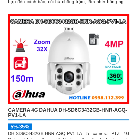
hợp đèn cảnh báo, còi hú chống trộm, tầm nhìn hồng ngoại
30m, khe thẻ nhớ đến 256GB cùng chuẩn chống nước IP66
camera hoạt động ổn định trong mọi điều kiện
CAMERA 4G DAHUA DH-SD6C3432GB-HNR-AGQ-
PV1-LA
5%-35%
DH-SD6C3432GB-HNR-AGQ-PV1-LA là camera PTZ 4G