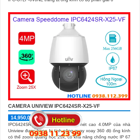
CAMERA UNIVIEW IPC6424SR-X25-VF
14,950,000 ₫
23,000,000 ₫
IPC6424SR-X25-VF là camera độ nét cao 4.0MP của nhà
Uniview được trang bị tính năng quay xoay 360 độ ống kính
có thể zoom quang học 25x, có khả năng chống nước IP 67