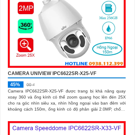
CAMERA UNIVIEW IPC6622SR-X25-VF
45%
00 ₫
Camera IPC6622SR-X25-VF được trang bị khả năng quay
xoay 360 và ống kính có thể zoom quang học lên đén 25X
cho ra góc nhìn siêu xa, nhìn hồng ngoại vào ban đêm với
khoảng cách 150m, ống kính có độ phân giải 2.0MP, chống
ngược sáng WDR 120db