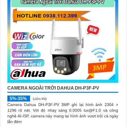
CAMERA NGOÀI TRỜI DAHUA DH-P3F-PV
5%-35%
Liên Hệ
Camera Dahua DH-P3F-PV 3MP ghi lại hình ảnh 2304 ×
1296 rõ nét. Với độ nhạy sáng 0.0005 lux@F1.0 và công
nghệ AI-ISP, camera này mang lại hình ảnh vượt trội cả ngày
lẫn đêm