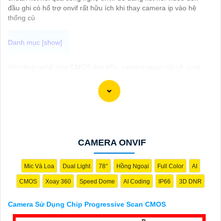
đầu ghi có hổ trợ onvif rất hữu ích khi thay camera ip vào hệ
thống củ
Với công nghệ chip CMOS tiên tiến, camera quan sát sẽ cung
cấp hình ảnh chất lượng cao mượt mà, đặc biệt là giám sát
những chuyển động nhanh trong khung hình. Để chắc chắn sự
an toàn và chất lượng hình ảnh tốt nhất, hãy chọn Camera Sử
Dụng Chip Progressive Scan CMOS cho hệ thống giám sát của
bạn dưới đây nhé!
CAMERA ONVIF
Mic Và Loa
Dual Light
78°
Hồng Ngoại
Full Color
AI
CMOS
Xoay 360
Speed Dome
AI Coding
IP66
3D DNR
Camera Sử Dụng Chip Progressive Scan CMOS