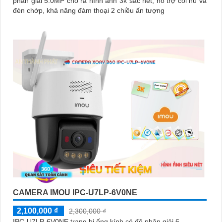
phân giải 5.0MP cho ra hình ảnh 3k sắc nét, hỗ trợ còi hú và
đèn chớp, khả năng đàm thoại 2 chiều ấn tượng
CAMERA IMOU IPC-U7LP-6V0NE
2,100,000 ₫
2,300,000 ₫
IPC-U7LP-6V0NE trang bị ống kính có độ phân giải 6