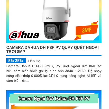
CAMERA DAHUA DH-P8F-PV QUAY QUÉT NGOÀI
TRỜI 8MP
5%-35%
Liên Hệ
Camera Dahua DH-P8F-PV Quay Quét Ngoài Trời 8MP sở
hữu cảm biến 8MP, ghi lại hình ảnh 3840 × 2160. Độ nhạy
sáng siêu thấp 0.0005 lux@F1.0 cùng công nghệ AI-ISP và
cảm biến lớn...