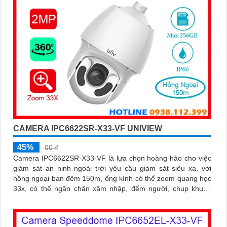
CAMERA IPC6622SR-X33-VF UNIVIEW
45%
00 ₫
Camera IPC6622SR-X33-VF là lựa chọn hoàng hảo cho việc
giám sát an ninh ngoài trời yêu cầu giám sát siêu xa, với
hồng ngoại ban đêm 150m, ống kính có thể zoom quang học
33x, có thể ngăn chăn xâm nhập, đếm người, chụp khuôn
mặt, chuẩn nén hình ảnh Ultra265/H.265/H