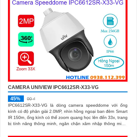
CAMERA UNIVIEW IPC6612SR-X33-VG
45%
00 ₫
IPC6612SR-X33-VG là dòng camera speeddome với ống
kính có độ phân giải 2.0MP, nhìn hồng ngoại ban đêm Smart
IR 150m, ống kính có thể zoom quang học lên đến 33x, trang
bị tính năng thông minh, ngăn chặn xâm nhập thông minh,
đếm người, chụp khuôn mặt, tính năng auto tracking