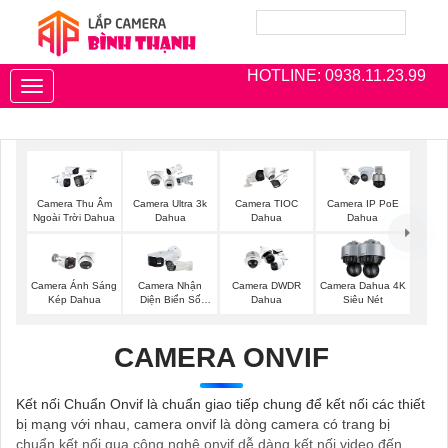
HOTLINE: 0938.11.23.99
Toggle
navigation
Camera Thu Âm
Camera Ultra 3k
Camera TIOC
Camera IP PoE
Ngoài Trời Dahua
Dahua
Dahua
Dahua
Camera Ánh Sáng
Camera Nhận
Camera DWDR
Camera Dahua 4K
Kép Dahua
Diện Biển Số
Dahua
Siêu Nét
Dahua
CAMERA ONVIF
Kết nối Chuẩn Onvif là chuẩn giao tiếp chung để kết nối các thiết
bị mạng với nhau, camera onvif là dòng camera có trang bị
chuẩn kết nối qua công nghệ onvif dễ dàng kết nối video đến