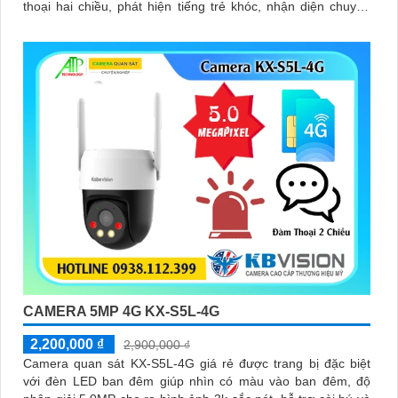
thoại hai chiều, phát hiện tiếng trẻ khóc, nhận diện chuyển
động người và quan sát ban đêm hồng ngoại 10m, giúp bạn
luôn kết nối và bảo vệ con yêu mọi lúc
CAMERA 5MP 4G KX-S5L-4G
2,200,000 ₫
2,900,000 ₫
Camera quan sát KX-S5L-4G giá rẻ được trang bị đặc biệt
với đèn LED ban đêm giúp nhìn có màu vào ban đêm, độ