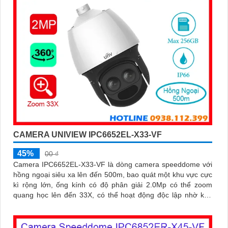
CAMERA UNIVIEW IPC6652EL-X33-VF
45%
00 ₫
Camera IPC6652EL-X33-VF là dòng camera speeddome với
hồng ngoại siêu xa lên đến 500m, bao quát một khu vực cực
kì rộng lớn, ống kính có độ phân giải 2.0Mp có thể zoom
quang học lên đến 33X, có thể hoạt động độc lập nhờ khe
cắm thẻ nhớ lên đến 256Gb