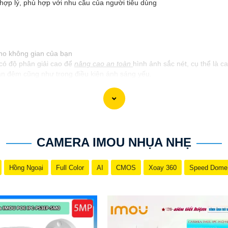
 hợp lý, phù hợp với nhu cầu của người tiêu dùng
cho không gian của bạn
ó độ phân giải cao để
nâng cao an toàn
hình ảnh sắc nét, cụ thể là 
n đêm cũng như trong điều kiện ánh sáng yếu.
g ngóc ngách quan trọng của không gian cần giám sát như cổng ra vào
g đến tất cả các góc quan trọng.
thống kết nối camera dễ dàng và ổn định như Wifi hoặc cáp mạng.- Sử 
ểm tra và vệ sinh camera để
nâng cao an toàn
hoạt động ổn định.- Xem
CAMERA IMOU NHỤA NHẸ
nâng cao mức độ an ninh và giám sát cho không gian của mình một các
Hồng Ngoại
Full Color
AI
CMOS
Xoay 360
Speed Dome
g cho bạn. Nếu có thêm câu hỏi hoặc yêu cầu nào khác, xin vui lòng ch