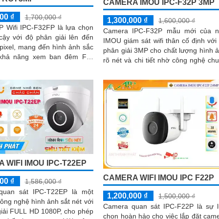
CAMERA IMOU IPC-F32P 3MP
00 ₫
1,700,000 ₫
1,300,000 ₫
1,600,000 ₫
P Wifi IPC-F32FP là lựa chọn
Camera IPC-F32P mẫu mới của n
cậy với độ phân giải lên đến
IMOU giám sát wifi thân cố định với
pixel, mang đến hình ảnh sắc
phân giải 3MP cho chất lượng hình 
rõ nét và chi tiết nhờ công nghệ ch
ng khoảng cách lên...
nén H265 camera giúp giảm băng...
 WIFI IMOU IPC-T22EP
CAMERA WIFI IMOU IPC F22P
00 ₫
1,586,000 ₫
quan sát IPC-T22EP là một
1,200,000 ₫
1,500,000 ₫
ng nghệ hình ảnh sắt nét với
Camera quan sát IPC-F22P là sự 
giải FULL HD 1080P, cho phép
chọn hoàn hảo cho việc lắp đặt cam