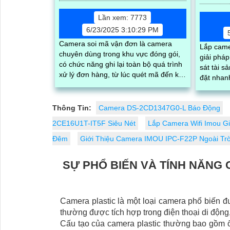
Lần xem: 7773
6/23/2025 3:10:29 PM
Camera soi mã vận đơn là camera
Lắp came
chuyên dùng trong khu vực đóng gói,
giải pháp
có chức năng ghi lại toàn bộ quá trình
sát tài sản m
xử lý đơn hàng, từ lúc quét mã đến khi
đặt nhanh
hoàn tất đóng gói. Với độ phân giải
hình ảnh 
cao, góc nhìn rộng và khả năng lưu trữ
tình và b
dài hạn, camera giúp quản lý dễ dàng
Thông Tin:
Camera DS-2CD1347G0-L Báo Động
truy xuất thông tin khi cần thiết, hạn
2CE16U1T-IT5F Siêu Nét
Lắp Camera Wifi Imou G
chế nhầm lẫn và thất thoát hàng hóa
Đêm
Giới Thiệu Camera IMOU IPC-F22P Ngoài Trờ
SỰ PHỔ BIẾN VÀ TÍNH NĂNG
Camera plastic là một loại camera phổ biến đ
thường được tích hợp trong điện thoại di động
Cấu tạo của camera plastic thường bao gồm ố