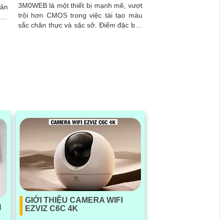
3M0WEB là một thiết bị mạnh mẽ, vượt
trội hơn CMOS trong việc tái tạo màu
ình
sắc chân thực và sặc sỡ. Điểm đặc biệt
của nó là khả năng giám sát ban đêm
thông qua công nghệ hồng ngoại, có
thể quan sát xa tới 25m
GIỚI THIỆU CAMERA WIFI
H
EZVIZ C6C 4K