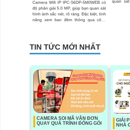
quan sát c
Camera Wifi IP IPC-S6DP-5M0WEB có
nghệ hồn
độ phân giải 5.0 MP, giúp bạn quan sát
khả năng
hình ảnh sắc nét, rõ ràng. Đặc biệt, tính
hồng ngo
năng xem ban đêm thông qua công
nghệ hồng ngoại trong khoảng...
TIN TỨC MỚI NHẤT
CAMERA SOI MÃ VẬN ĐƠN
GIẢI 
QUAY QUÁ TRÌNH ĐÓNG GÓI
NHÀ G