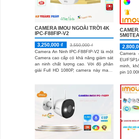
'
CAMERA IMOU NGOÀI TRỜI 4K
CAMERA
IPC-F88FIP-V2
5M0TEA
3,250,000 ₫
3,550,000 ₫
2,800,0
Camera An Ninh IPC-F88FIP-V2 là một
Camera 
Camera cao cấp có khả năng giám sát
EU/FSP14
an ninh chất lượng cao. Với độ phân
minh, kh
giải Full HD 1080P, camera này mang
pin 10.0
đến hình ảnh sắc nét và rõ ràng
trời. 