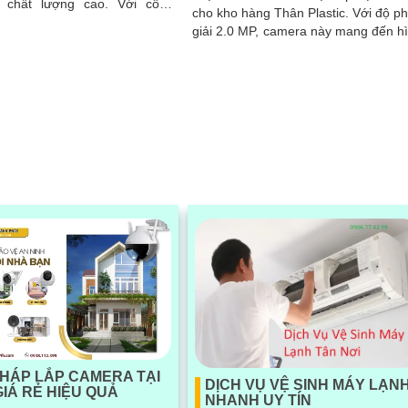
hất lượng cao. Với công
cho kho hàng Thân Plastic. Với độ phân
g ngoại Smart IR, camera có
giải 2.0 MP, camera này mang đến h
 xem ban đêm với tầm nhìn
ảnh rõ nét cả ngày và đêm
ại lên đến 30m
PHÁP LẮP CAMERA TẠI
DỊCH VỤ VỆ SINH MÁY LẠN
IÁ RẺ HIỆU QUẢ
NHANH UY TÍN