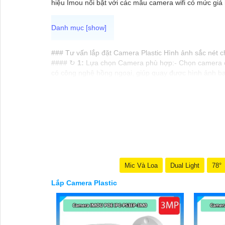
hiệu Imou nổi bật với các mẫu camera wifi có mức giá
### Tư vấn lắp đặt Camera Plastic Hình ảnh sắc nét 
#### ↻
1:
Lựa chọn Camera phù hợp:- Chọn camera c
có công nghệ hồng ngoại, giúp quay được hình ảnh ba
#### 🎥
2:
Vị trí lắp đặt Camera:- Đặt camera ở nhữn
camera được lắp đặt ở độ cao phù hợp để giám sát rộn
#### 🦉
3:
Kết nối và lưu trữ hình ảnh:- Lựa chọn hệ 
bỏ lỡ bất kỳ hình ảnh quan trọng nào.
#### ™️
4:
Bảo dưỡng và kiểm tra định kỳ:- Định kỳ ki
cho nhân viên để tối ưu hóa hiệu quả sử dụng.
Lắp đặt camera Plastic Hình ảnh sắc nét sẽ giúp bạn 
thêm, vui lòng liên hệ với chúng tôi.
---
Mic Và Loa
Dual Light
78°
Hy vọng đây là thông tin phát huy được nhiều tính năn
Lắp Camera Plastic