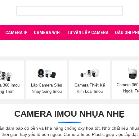
CAMERA IP
CAMERA WIFI
TƯ VẤN LẮP CAMERA
ĐẦU GHI PH
Camera 360
a 360 Imou
Lắp Camera Siêu
Camera Thiết Kế
Ngoài Tr
ng Trộm
Nhạy Sáng Imou
Kim Loại Imou
CAMERA IMOU NHỤA NHẸ
ẫn đảm bảo độ bền và khả năng chống oxy hóa tốt. Nhờ chất liệu nhựa
hời gian hay yếu tố bên ngoài. Camera Imou Plastic giúp việc lắp đặt 