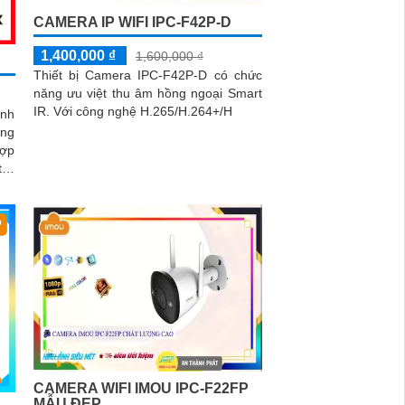
CAMERA IP WIFI IPC-F42P-D
1,400,000 ₫
1,600,000 ₫
Thiết bị Camera IPC-F42P-D có chức
năng ưu việt thu âm hồng ngoại Smart
IR. Với công nghệ H.265/H.264+/H
ịnh
ang
hợp
trợ
g
CAMERA WIFI IMOU IPC-F22FP
MẪU ĐẸP