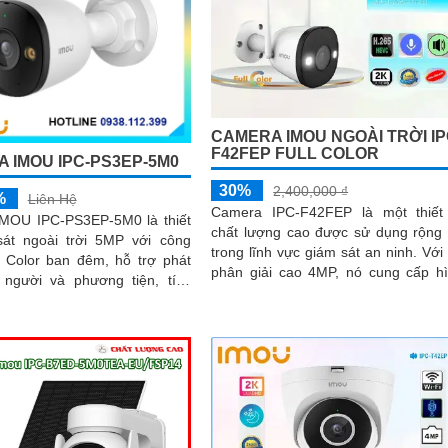
CAMERA IMOU NGOÀI TRỜI IP
F42FEP FULL COLOR
 IMOU IPC-PS3EP-5M0
30%
2,400,000 ₫
%
Liên Hệ
Camera IPC-F42FEP là một thiết
MOU IPC-PS3EP-5M0 là thiết
chất lượng cao được sử dụng rộng 
sát ngoài trời 5MP với công
trong lĩnh vực giám sát an ninh. Với độ
l Color ban đêm, hỗ trợ phát
phân giải cao 4MP, nó cung cấp h
 người và phương tiện, tích
ảnh sắc nét và chi tiết
à loa hai chiều, kết nối PoE
 phù hợp cho gia đình, cửa hàng
hòng