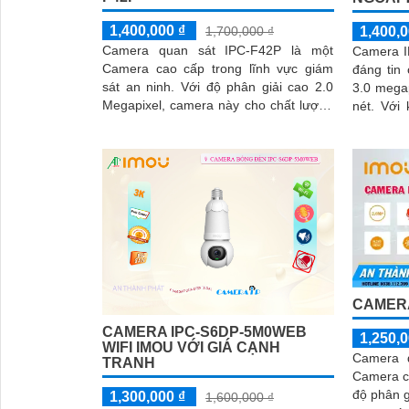
1,400,000 ₫
1,700,000 ₫
1,400,0
Camera quan sát IPC-F42P là một
Camera I
Camera cao cấp trong lĩnh vực giám
đáng tin 
sát an ninh. Với độ phân giải cao 2.0
3.0 mega
Megapixel, camera này cho chất lượng
nét. Với khả năng xem ban đêm Full
hình ảnh sắc nét và chi tiết
Color tro
CAMERA
CAMERA IPC-S6DP-5M0WEB
1,250,0
WIFI IMOU VỚI GIÁ CẠNH
Camera 
TRANH
Camera cô
độ phân 
1,300,000 ₫
1,600,000 ₫