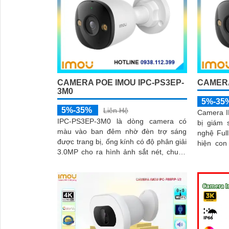
CAMERA POE IMOU IPC-PS3EP-
CAMERA
3M0
5%-35
5%-35%
Liên Hệ
Camera I
IPC-PS3EP-3M0 là dòng camera có
bị giám 
màu vào ban đêm nhờ đèn trợ sáng
nghệ Ful
được trang bị, ống kính có độ phân giải
hiện con
3.0MP cho ra hình ảnh sắt nét, chuẩn
hợp mic v
nén H
tiện lợi,
và văn p