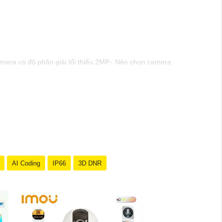
camera có độ phân giải tối thiểu 2MP.- Nên chọn camera
, kho hàng, khu vực lưu thông người.- Đảm bảo
dụng thiết bị lưu trữ đám mây hoặc thẻ nhớ để không
 xét việc tổ chức các buổi huấn luyện sử dụng camera
h hiệu quả. Nếu có bất kỳ thắc mắc hay cần hỗ trợ
AI Coding
IP66
3D DNR
o biết để được hỗ trợ thêm.