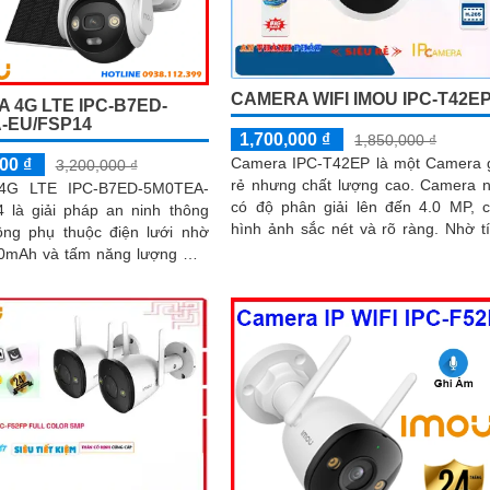
CAMERA WIFI IMOU IPC-T42E
 4G LTE IPC-B7ED-
-EU/FSP14
1,700,000 ₫
1,850,000 ₫
Camera IPC-T42EP là một Camera 
00 ₫
3,200,000 ₫
rẻ nhưng chất lượng cao. Camera này
4G LTE IPC-B7ED-5M0TEA-
có độ phân giải lên đến 4.0 MP, 
 là giải pháp an ninh thông
hình ảnh sắc nét và rõ ràng. Nhờ tính
ông phụ thuộc điện lưới nhờ
năng hồng ngoại, camera có thể...
00mAh và tấm năng lượng mặt
Hỗ trợ WiFi/4G, AI nhận diện...