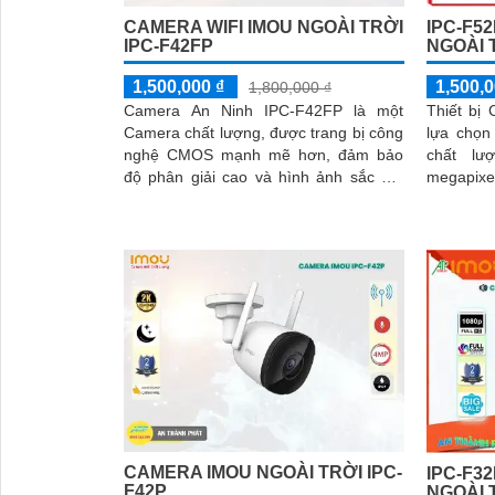
CAMERA WIFI IMOU NGOÀI TRỜI
IPC-F5
IPC-F42FP
NGOÀI 
1,500,000 ₫
1,500,0
1,800,000 ₫
Camera An Ninh IPC-F42FP là một
Thiết bị
Camera chất lượng, được trang bị công
lựa chọn 
nghệ CMOS mạnh mẽ hơn, đảm bảo
chất lư
độ phân giải cao và hình ảnh sắc nét
megapixel. Với khả năng xem b
ngay cả trong điều kiện ánh sáng yếu.
Full Colo
Ấn...
CAMERA IMOU NGOÀI TRỜI IPC-
IPC-F3
F42P
NGOÀI 