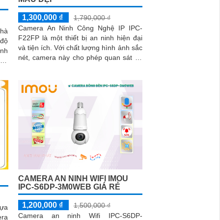
1,300,000 ₫
1,790,000 ₫
Camera An Ninh Công Nghệ IP IPC-
hà
F22FP là một thiết bị an ninh hiện đại
 độ
và tiện ích. Với chất lượng hình ảnh sắc
ảnh
nét, camera này cho phép quan sát và
uẩn
ghi lại hình ảnh chất lượng cao trong
mọi điều kiện ánh sáng
CAMERA AN NINH WIFI IMOU
IPC-S6DP-3M0WEB GIÁ RẺ
1,200,000 ₫
1,500,000 ₫
lựa
Camera an ninh Wifi IPC-S6DP-
era