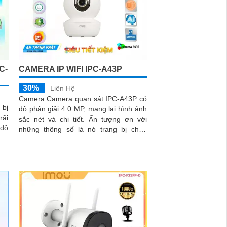
C-
CAMERA IP WIFI IPC-A43P
30%
Liên Hệ
Camera Camera quan sát IPC-A43P có
 bị
độ phân giải 4.0 MP, mang lại hình ảnh
rãi
sắc nét và chi tiết. Ấn tượng ơn với
những thông số là nó trang bị chức
ình
năng xem ban đêm thông minh với...