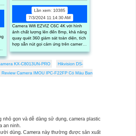
Lần xem: 10385
7/3/2024 11:14:30 AM
Camera Wifi EZVIZ C6C 4K với hình
h
ảnh chất lượng lên đến 8mp, khả năng
ng
quay quét 360 giám sát toàn diện, tích
hợp sẵn nút gọi cảm ứng trên camera
ng
cùng loa và mic giúp bạn dễ dàng...
ần
ệm
amera KX-C8013UN-PRO
Hikvision DS-
ống
Review Camera IMOU IPC-F22FP Có Màu Ban
ng nhỏ gọn và dễ dàng sử dụng, camera plastic
a an ninh.
 người dùng. Camera này thường được sản xuất