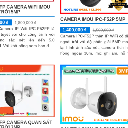
2FP CAMERA WIFI IMOU
TRỜI 5MP
CAMERA IMOU IPC-F52P 5MP
00 ₫
1,800,000 ₫
 Camera IP Wifi IPC-F52FP là
1,400,000 ₫
1,500,000 ₫
tuyệt vời cho công trình với
Camera IPC-F52P thân IP WiFi cố đ
ợng sắc nét lên đến 5.0
ngoài trời với độ phân giải 5MP m
an đêm
lại hình ảnh sắc nét, camera tích 
r trong khoảng cách 30m,...
hồng ngoại 30m, mic ghi âm, hỗ 
chuẩn nén H.265 tiết kiệm băng thôn
2FP CAMERA QUAN SÁT
TRỜI 3MP