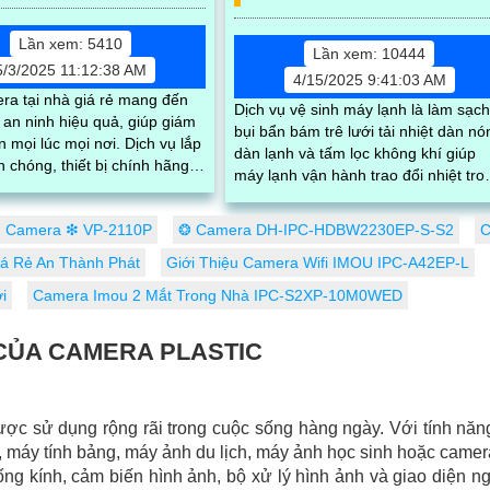
Lần xem: 5410
Lần xem: 10444
5/3/2025 11:12:38 AM
4/15/2025 9:41:03 AM
ra tại nhà giá rẻ mang đến
Dịch vụ vệ sinh máy lạnh là làm sạc
 an ninh hiệu quả, giúp giám
bụi bẩn bám trê lưới tải nhiệt dàn nó
ọi lúc mọi nơi. Dịch vụ lắp
dàn lạnh và tấm lọc không khí giúp
 chóng, thiết bị chính hãng,
máy lạnh vận hành trao đổi nhiệt tro
sắc nét, hỗ trợ tư vấn tận
phòng tốt hơn nâng cao hiệu suất v
ảo hành lâu dài
hành của máy lạnh đồng thời tiết ki
Camera ❇ VP-2110P
❂ Camera DH-IPC-HDBW2230EP-S-S2
C
điện và tạo không khí trong lành ch
iá Rẻ An Thành Phát
Giới Thiệu Camera Wifi IMOU IPC-A42EP-L
mùi hôi
i
Camera Imou 2 Mắt Trong Nhà IPC-S2XP-10M0WED
 CỦA CAMERA PLASTIC
ược sử dụng rộng rãi trong cuộc sống hàng ngày. Với tính nă
, máy tính bảng, máy ảnh du lịch, máy ảnh học sinh hoặc camer
ng kính, cảm biến hình ảnh, bộ xử lý hình ảnh và giao diện