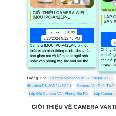
GIỚI THIỆU CAMERA WIFI
LẮP 
IMOU IPC-A42EP-L
SẢN X
Lần xem: 10189
6/20/2024 5:12:46 PM
6
Camera IMOU IPC-A42EP-L là một
Chúng tô
thiết bị an ninh thông minh, cho phép
cho công 
bạn giám sát và kiểm soát ngôi nhà
các giải 
hoặc văn phòng mọi lúc mọi nơi thông
lượng. Camera giám sát chất lượng
qua kết nối internet. Với độ phân giải
cao với đ
cao, hình ảnh sắc nét và rõ ràng
cả ngày 
Thông Tin:
Camera Visioncop VSC-IP0480R-PSL
Hikvision DS-2CD2443G2-I
Camera VanTech Thiết
Lắp Đặt Camera Văn Phòng Giá Rẻ
Lắp Camera 
GIỚI THIỆU VỀ CAMERA VANT