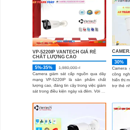
CAMERA
VP-5220IP VANTECH GIÁ RẺ
CHẤT LƯỢNG CAO
30%
5%-35%
1,980,000 ₫
Camera g
Camera giám sát cấp nguồn qua dây
công ngh
mạng VP-5220IP là sản phẩm chất
hiển thị màu ba
lượng cao, đáng tin cậy trong việc giám
trợ thẻ 
sát trong điều kiện ngày và đêm. Với độ
mang đến 
phân giải 5
'