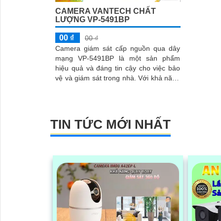
CAMERA VANTECH CHẤT
LƯỢNG VP-5491BP
00 ₫
00 ₫
Camera giám sát cấp nguồn qua dây
mạng VP-5491BP là một sản phẩm
hiệu quả và đáng tin cậy cho việc bảo
vệ và giám sát trong nhà. Với khả năng
chống ngược sáng DWDR 120db,
camera...
TIN TỨC MỚI NHẤT