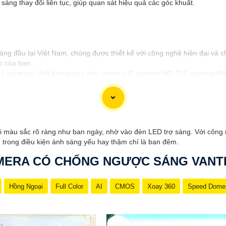
 sáng thay đổi liên tục, giúp quan sát hiệu quả các góc khuất.
g đầu tại Việt Nam, chúng được thiết kế với công nghệ hiện đại và ch
p của bạn.
 giám sát chất lượng cao như camera IP, camera HD-TVI, camera AHD
uẩn chất lượng cao, đáng tin cậy và dễ sử dụng.
ốt và hỗ trợ khách hàng chu đáo. Đội ngũ nhân viên kỹ thuật chuyên 
h tốt cho ngôi nhà hoặc doanh nghiệp của mình, Camera Vantech Việt 
i màu sắc rõ ràng như ban ngày, nhờ vào đèn LED trợ sáng. Với côn
 trong điều kiện ánh sáng yếu hay thậm chí là ban đêm.
MERA CÓ CHỐNG NGƯỢC SÁNG VANT
Hồng Ngoại
Full Color
AI
CMOS
Xoay 360
Speed Dome