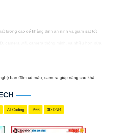
ất lượng cao để khẳng định an ninh và giám sát tốt
, camera wifi, camera thông minh, và nhiều hơn nữa.
nghiệp của Vantech sẽ giúp bạn lựa chọn giải pháp
Nam là một lựa chọn hàng đầu mà bạn có thể tin
g nghệ ban đêm có màu, camera giúp nâng cao khả
ECH
AI Coding
IP66
3D DNR