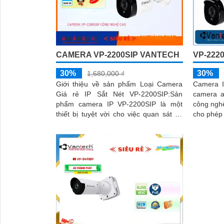
CAMERA VP-2200SIP VANTECH
VP-222
30%
30%
1,680,000 ₫
Giới thiệu về sản phẩm Loại Camera
Camera I
Giá rẻ IP Sắt Nét VP-2200SIP:Sản
camera a
phẩm camera IP VP-2200SIP là một
công ngh
thiết bị tuyệt vời cho việc quan sát và
cho phép 
giám sát an ninh. Với chip CMOS,
mạng, giú
camera này mang đến hình ảnh màu
sắc đẹp hơn và rõ ràng