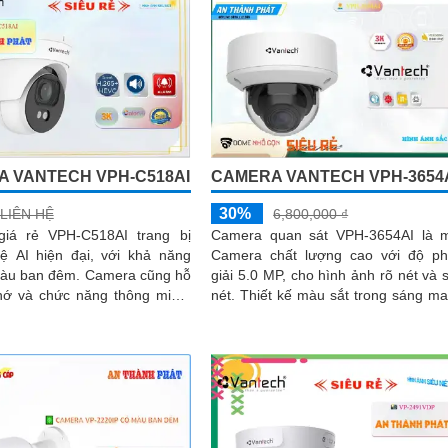
 VANTECH VPH-C518AI
CAMERA VANTECH VPH-3654
30%
LIÊN HỆ
6,800,000 ₫
iá rẻ VPH-C518AI trang bị
Camera quan sát VPH-3654AI là 
ệ AI hiện đại, với khả năng
Camera chất lượng cao với độ p
n đêm. Camera cũng hỗ
giải 5.0 MP, cho hình ảnh rõ nét và 
nhớ và chức năng thông minh,
nét. Thiết kế màu sắt trong sáng mang
trải nghiệm tốt hơn
lại tính thẩm mỹ và độ bền cao