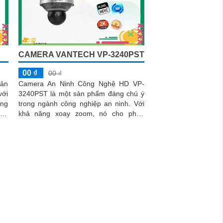
CAMERA VANTECH VP-3240PST
00 ₫
00 ₫
ản
Camera An Ninh Công Nghệ HD VP-
với
3240PST là một sản phẩm đáng chú ý
ạng
trong ngành công nghiệp an ninh. Với
khả năng xoay zoom, nó cho phép
này
người dùng giám sát các khu vực rộng
 cả
lớn một cách linh hoạt