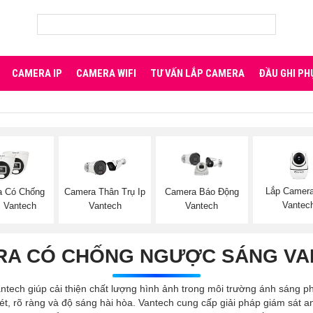
CAMERA IP
CAMERA WIFI
TƯ VẤN LẮP CAMERA
ĐẦU GHI PH
Lắp Camera
a Có Chống
Camera Thân Trụ Ip
Camera Báo Động
Vantec
 Vantech
Vantech
Vantech
RA CÓ CHỐNG NGƯỢC SÁNG VA
ech giúp cải thiện chất lượng hình ảnh trong môi trường ánh sáng 
, rõ ràng và độ sáng hài hòa. Vantech cung cấp giải pháp giám sát an