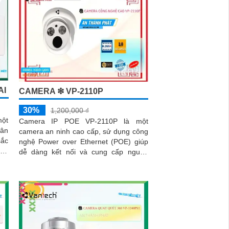
AI
CAMERA ❇ VP-2110P
30%
1,200,000 ₫
một
Camera IP POE VP-2110P là một
hân
camera an ninh cao cấp, sử dụng công
sắc
nghệ Power over Ethernet (POE) giúp
dễ dàng kết nối và cung cấp nguồn
điện cho camera. Camera được trang
bị độ phân giải Full HD 1080p, hình ảnh
sắc nét và rõ ràng