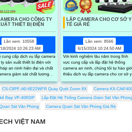
CAMERA CHO CÔNG TY
LẮP CAMERA CHO CƠ SỞ Y
UẤT THIẾT BỊ ĐIỆN
TẾ GIÁ RẺ
Lần xem: 10558
Lần xem: 8566
/18/2024 10:26:23 AM
6/15/2024 10:24:50 AM
i cung cấp dịch vụ lắp camera
Với kinh nghiệm lâu năm trong lĩnh
ty sản xuất thiết bị điện với
vực cung cấp và lắp đặt hệ thống
pháp an ninh hiện đại và chất
camera an ninh, chúng tôi tự hào giớ
thiệu dịch vụ lắp camera cho cơ sở y
ộ phân giải sắc nét, ghi hình
tế với giá cả phải chăng. Hệ thống...
lẫn đêm
CS-C8PF-A0-6E22WFR Quay Quét Zoom 8X
Camera KX-CAiF4004
 kế Đẹp VP-408SIP
Lắp Đặt Hệ Thống Camera Giám Sát Văn Phòn
Quan Sát Văn Phòng
Camera Quan Sát Văn Phòng Giá Rẻ
ECH VIỆT NAM