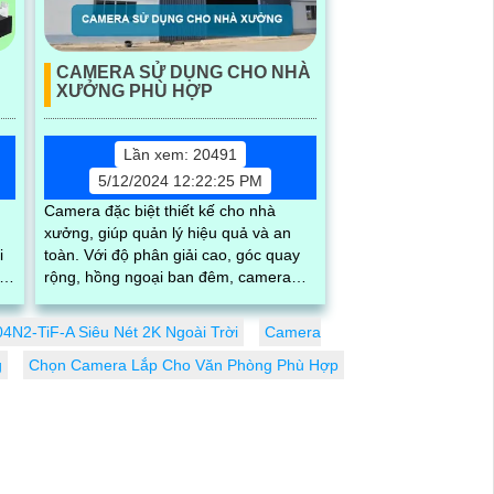
CAMERA SỬ DỤNG CHO NHÀ
XƯỞNG PHÙ HỢP
Lần xem: 20491
5/12/2024 12:22:25 PM
Camera đặc biệt thiết kế cho nhà
xưởng, giúp quản lý hiệu quả và an
i
toàn. Với độ phân giải cao, góc quay
rộng, hồng ngoại ban đêm, camera
đảm bảo ghi lại mọi hoạt động trong
xưởng
N2-TiF-A Siêu Nét 2K Ngoài Trời
Camera
g
Chọn Camera Lắp Cho Văn Phòng Phù Hợp