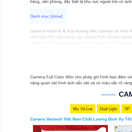
hàng, văn phòng, đặc biệt là khu vực ngoài trời có ánh
Camera Vantech là một thương hiệu camera an ninh hàn
cho ngôi nhà, cửa hàng, văn phòng hoặc doanh nghiệ
Vantech Việt Nam cung cấp các dòng sản phẩm camera
Các sản phẩm của Vantech được sản xuất theo tiêu ch
Điểm mạnh của Camera Vantech là chất lượng dịch vụ t
camera phù hợp với nhu cầu và ngân sách của bạn.
Nếu bạn đang tìm kiếm một giải pháp giám sát an nin
tưởng.
Camera Full Color 40m cho phép ghi hình ban đêm vớ
năng quan sát hình ảnh sắc nét và có màu sắc rõ ràng
CA
Mic Và Loa
Dual Light
78°
Camera Vantech Việt Nam Chất Lượng Dịch Vụ Tốt