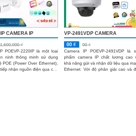
0IP CAMERA IP
VP-2491VDP CAMERA
00 ₫
1,600,000 ₫
00 ₫
P POEVP-2220IP là một loại
Camera IP POEVP-2491VDP là s
n ninh thông minh sử dụng
phẩm camera IP chất lượng cao 
ệ POE (Power Over Ethernet),
khả năng gửi và nhận dữ liệu qua m
tiếp nhận nguồn điện qua cáp
Ethernet. Với độ phân giải cao và đèn
p đơn giản hóa việc cài...
hồng ngoại thông minh, camera 
cung cấp hình ảnh sắc nét ngay
trong môi trường ánh sáng thấp