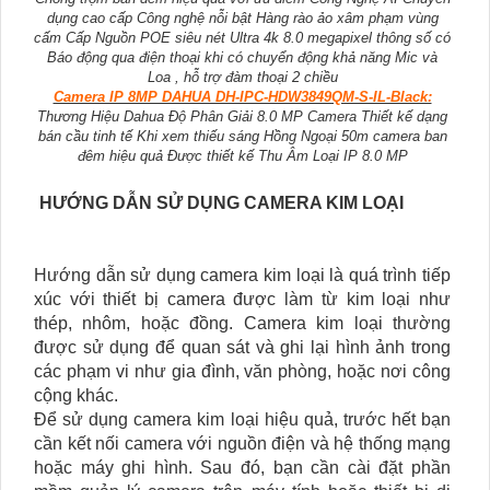
dụng cao cấp Công nghệ nỗi bật Hàng rào ảo xâm phạm vùng
cấm Cấp Nguồn POE siêu nét Ultra 4k 8.0 megapixel thông số có
Báo động qua điện thoại khi có chuyển động khả năng Mic và
Loa , hỗ trợ đàm thoại 2 chiều
Camera IP 8MP DAHUA DH-IPC-HDW3849QM-S-IL-Black:
Thương Hiệu Dahua Độ Phân Giải 8.0 MP Camera Thiết kế dạng
bán cầu tinh tế Khi xem thiếu sáng Hồng Ngoại 50m camera ban
đêm hiệu quả Được thiết kế Thu Âm Loại IP 8.0 MP
HƯỚNG DẪN SỬ DỤNG CAMERA KIM LOẠI
Hướng dẫn sử dụng camera kim loại là quá trình tiếp
xúc với thiết bị camera được làm từ kim loại như
thép, nhôm, hoặc đồng. Camera kim loại thường
được sử dụng để quan sát và ghi lại hình ảnh trong
các phạm vi như gia đình, văn phòng, hoặc nơi công
cộng khác.
Để sử dụng camera kim loại hiệu quả, trước hết bạn
cần kết nối camera với nguồn điện và hệ thống mạng
hoặc máy ghi hình. Sau đó, bạn cần cài đặt phần