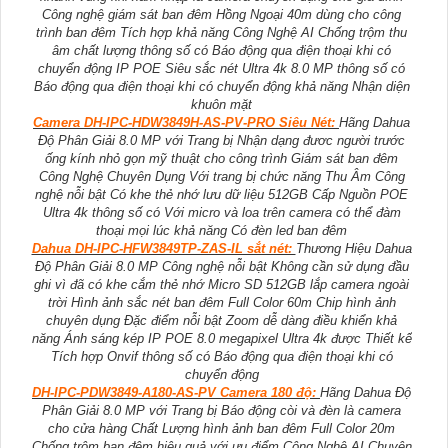
Công nghệ giám sát ban đêm Hồng Ngoại 40m dùng cho công
trình ban đêm Tích hợp khả năng Công Nghệ AI Chống trộm thu
âm chất lượng thông số có Báo động qua điện thoại khi có
chuyển động IP POE Siêu sắc nét Ultra 4k 8.0 MP thông số có
Báo động qua điện thoại khi có chuyển động khả năng Nhận diện
khuôn mặt
Camera DH-IPC-HDW3849H-AS-PV-PRO Siêu Nét:
Hãng Dahua
Độ Phân Giải 8.0 MP với Trang bị Nhận dạng đươc người trước
ống kính nhỏ gọn mỹ thuật cho công trình Giám sát ban đêm
Công Nghệ Chuyên Dụng Với trang bị chức năng Thu Âm Công
nghệ nỗi bật Có khe thẻ nhớ lưu dữ liệu 512GB Cấp Nguồn POE
Ultra 4k thông số có Với micro và loa trên camera có thể đàm
thoại mọi lúc khả năng Có đèn led ban đêm
Dahua DH-IPC-HFW3849TP-ZAS-IL sắt nét:
Thương Hiệu Dahua
Độ Phân Giải 8.0 MP Công nghệ nỗi bật Không cần sử dụng đầu
ghi vì đã có khe cắm thẻ nhớ Micro SD 512GB lắp camera ngoài
trời Hình ảnh sắc nét ban đêm Full Color 60m Chip hình ảnh
chuyên dụng Đặc điểm nỗi bật Zoom dễ dàng điều khiển khả
năng Ánh sáng kép IP POE 8.0 megapixel Ultra 4k được Thiết kế
Tích hợp Onvif thông số có Báo động qua điện thoại khi có
chuyển động
DH-IPC-PDW3849-A180-AS-PV Camera 180 độ:
Hãng Dahua Độ
Phân Giải 8.0 MP với Trang bị Báo động còi và đèn là camera
cho cửa hàng Chất Lượng hình ảnh ban đêm Full Color 20m
Chống trộm ban đêm hiệu quả với ưu điểm Công Nghệ AI Chuyên