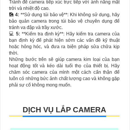
Tránh để camera tiếp xúc trực tiếp với ánh nắng mặt
trời và nhiệt độ cao.
🎑
4:
**Sử dụng túi bảo vệ**: Khi không sử dụng, hãy
bảo quản camera trong túi bảo vệ chuyên dụng để
tránh va đập và trầy xước.
💻
5:
**Kiểm tra định kỳ**: Hãy kiểm tra camera của
bạn định kỳ để phát hiện sớm các vấn đề kỹ thuật
hoặc hỏng hóc, và đưa ra biện pháp sửa chữa kịp
thời.
Những bước trên sẽ giúp camera kim loại của bạn
hoạt động tốt và kéo dài tuổi thọ của thiết bị. Hãy
chăm sóc camera của mình một cách cẩn thận để
luôn có những bức ảnh chất lượng cao và không gặp
phải sự cố không mong muốn.
DỊCH VỤ LẮP CAMERA