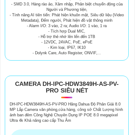
- SMD 3.0, Hàng rào ảo, Xâm nhập, Phân biệt chuyển động của
Người và Phương tiện,
- Tính năng AI tiên tiến: Phát hiện khuôn mặt, Siêu dữ liệu (Video
Metadata), Đếm người, Phát hiện đồ vật thông minh
- Alarm I/O: 3 vào, 2 ra; Audio I/O: 1 vào, 1 ra
- Tích hợp Dual MIC,
- Hỗ trợ thẻ nhớ lên lến đến 1TB
- 12VDC, 24VAC, PoE, ePoE
- Kim loại, IP67, IK10
- Dolynk Care, Auto Register, ONVIF,...
CAMERA DH-IPC-HDW3849H-AS-PV-
PRO SIÊU NÉT
DH-IPC-HDW3849H-AS-PV-PRO Hãng Dahua Độ Phân Giải 8.0
MP Lắp Camera văn phòng,cửa hàng, công sở Chất Lượng hình
ảnh ban đêm Công Nghệ Chuyên Dụng IP POE 8.0 megapixel
Ultra 4k Khả năng cao cấp Thu Âm