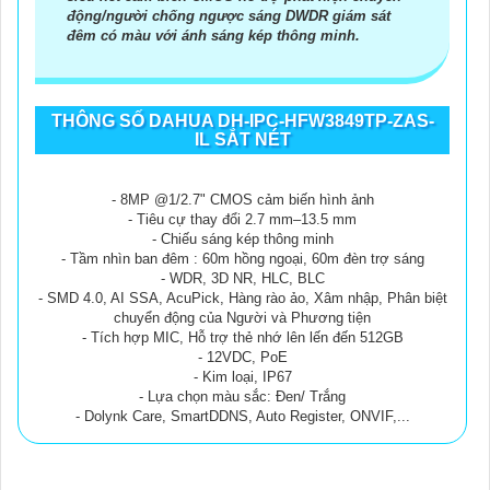
động/người chống ngược sáng DWDR giám sát
đêm có màu với ánh sáng kép thông minh.
THÔNG SỐ DAHUA DH-IPC-HFW3849TP-ZAS-
IL SẮT NÉT
- 8MP @1/2.7" CMOS cảm biến hình ảnh
- Tiêu cự thay đổi 2.7 mm–13.5 mm
- Chiếu sáng kép thông minh
- Tầm nhìn ban đêm : 60m hồng ngoại, 60m đèn trợ sáng
- WDR, 3D NR, HLC, BLC
- SMD 4.0, AI SSA, AcuPick, Hàng rào ảo, Xâm nhập, Phân biệt
chuyển động của Người và Phương tiện
- Tích hợp MIC, Hỗ trợ thẻ nhớ lên lến đến 512GB
- 12VDC, PoE
- Kim loại, IP67
- Lựa chọn màu sắc: Đen/ Trắng
- Dolynk Care, SmartDDNS, Auto Register, ONVIF,...