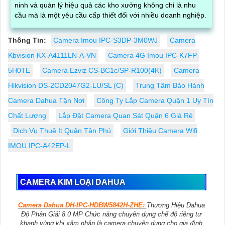
ninh và quản lý hiệu quả các kho xưởng không chỉ là nhu
cầu mà là một yêu cầu cấp thiết đối với nhiều doanh nghiệp.
Thông Tin:
Camera Imou IPC-S3DP-3M0WJ
Camera
Kbvision KX-A4111LN-A-VN
Camera 4G Imou IPC-K7FP-
5H0TE
Camera Ezviz CS-BC1c/SP-R100(4K)
Camera
Hikvision DS-2CD2047G2-LU/SL (C)
Trung Tâm Bảo Hành
Camera Dahua Tận Nơi
Công Ty Lắp Camera Quận 1 Uy Tín
Chất Lượng
Lắp Đặt Camera Quan Sát Quận 6 Giá Rẻ
Dịch Vụ Thuê It Quận Tân Phú
Giới Thiệu Camera Wifi
IMOU IPC-A42EP-L
CAMERA KIM LOẠI DAHUA
Camera Dahua DH-IPC-HDBW5842H-ZHE:
Thương Hiệu Dahua
Độ Phân Giải 8.0 MP Chức năng chuyên dụng chế độ riêng tư
khanh vùng khi xâm nhập là camera chuyên dụng cho gia đình