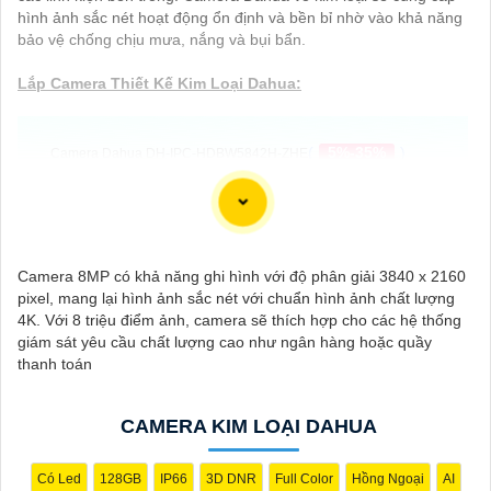
hình ảnh sắc nét hoạt động ổn định và bền bỉ nhờ vào khả năng
bảo vệ chống chịu mưa, nắng và bụi bẩn.
Lắp Camera Thiết Kế Kim Loại Dahua:
(
5%-35%
)
Camera Dahua DH-IPC-HDBW5842H-ZHE
Camera DH-IPC-HDW3849H-AS-PV-PRO Siêu
(
5%-35%
)
Nét
(
5%-35%
)
Dahua DH-IPC-HFW3849TP-ZAS-IL Sắt Nét
Camera 8MP có khả năng ghi hình với độ phân giải 3840 x 2160
pixel, mang lại hình ảnh sắc nét với chuẩn hình ảnh chất lượng
(
5%-35%
)
DH-IPC-PDW3849-A180-AS-PV Camera 180 Độ
4K. Với 8 triệu điểm ảnh, camera sẽ thích hợp cho các hệ thống
giám sát yêu cầu chất lượng cao như ngân hàng hoặc quầy
Camera IP 8MP DAHUA DH-IPC-HDW3849QM-S-IL-
thanh toán
(
5%-35%
)
Black
Camera Kim Loại Dahua
CAMERA KIM LOẠI DAHUA
Có Led
128GB
IP66
3D DNR
Full Color
Hồng Ngoại
AI