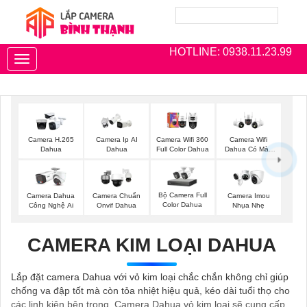
HOTLINE: 0938.11.23.99
Toggle
navigation
Camera H.265
Camera Ip AI
Camera Wifi 360
Camera Wifi
Dahua
Dahua
Full Color Dahua
Dahua Có Màu
Ban Đêm
Bộ Camera Full
Camera Dahua
Camera Chuẩn
Camera Imou
Color Dahua
Công Nghệ Ai
Onvif Dahua
Nhụa Nhẹ
CAMERA KIM LOẠI DAHUA
Lắp đặt camera Dahua với vỏ kim loại chắc chắn không chỉ giúp
chống va đập tốt mà còn tỏa nhiệt hiệu quả, kéo dài tuổi thọ cho
các linh kiện bên trong. Camera Dahua vỏ kim loại sẽ cung cấp