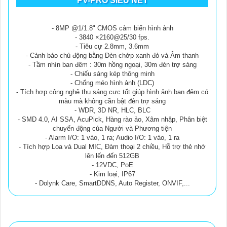
PV-PRO SIÊU NÉT
- 8MP @1/1.8" CMOS cảm biến hình ảnh
- 3840 ×2160@25/30 fps.
- Tiêu cự 2.8mm, 3.6mm
- Cảnh báo chủ động bằng Đèn chớp xanh đỏ và Âm thanh
- Tầm nhìn ban đêm : 30m hồng ngoại, 30m đèn trợ sáng
- Chiếu sáng kép thông minh
- Chống méo hình ảnh (LDC)
- Tích hợp công nghệ thu sáng cực tốt giúp hình ảnh ban đêm có
màu mà không cần bật đèn trợ sáng
- WDR, 3D NR, HLC, BLC
- SMD 4.0, AI SSA, AcuPick, Hàng rào ảo, Xâm nhập, Phân biệt
chuyển động của Người và Phương tiện
- Alarm I/O: 1 vào, 1 ra; Audio I/O: 1 vào, 1 ra
- Tích hợp Loa và Dual MIC, Đàm thoại 2 chiều, Hỗ trợ thẻ nhớ
lên lến đến 512GB
- 12VDC, PoE
- Kim loại, IP67
- Dolynk Care, SmartDDNS, Auto Register, ONVIF,...