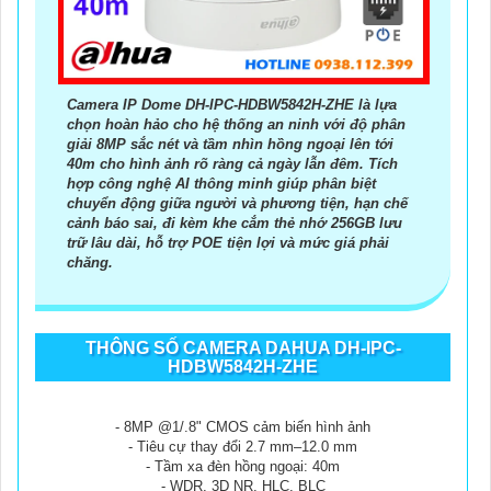
camera kim loại hoàn hảo.
Camera IP Dome DH-IPC-HDBW5842H-ZHE là lựa
chọn hoàn hảo cho hệ thống an ninh với độ phân
giải 8MP sắc nét và tầm nhìn hồng ngoại lên tới
40m cho hình ảnh rõ ràng cả ngày lẫn đêm. Tích
hợp công nghệ AI thông minh giúp phân biệt
chuyển động giữa người và phương tiện, hạn chế
cảnh báo sai, đi kèm khe cắm thẻ nhớ 256GB lưu
trữ lâu dài, hỗ trợ POE tiện lợi và mức giá phải
chăng.
THÔNG SỐ CAMERA DAHUA DH-IPC-
'
HDBW5842H-ZHE
- 8MP @1/.8" CMOS cảm biến hình ảnh
- Tiêu cự thay đổi 2.7 mm–12.0 mm
- Tầm xa đèn hồng ngoại: 40m
- WDR, 3D NR, HLC, BLC