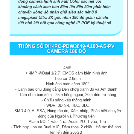
dòng camera hình ảnh Full Color sắc nét với
khoảng cách xem ban đêm lên đến 20m phát hiện
chuyển động độ phân giải siêu sắc nét 8.0
megapixel Ultra 2K góc nhìn 180 độ giám sát chi
tiết nhỏ kết nối qua công nghệ IP POE kỹ thuật số
THÔNG SỐ DH-IPC-PDW3849-A180-AS-PV
CAMERA 180 ĐỘ
- 4MP
+ 4MP @Dual 1/2.7" CMOS cảm biến hình ảnh
- Tiêu cự 2.8mm
- Hình ảnh toàn cảnh 180°
- Cảnh báo chủ động bằng Đèn chớp xanh đỏ và Âm thanh
- Tầm nhìn ban đêm : 25m hồng ngoại, 20m đèn trợ sáng
- Chiếu sáng kép thông minh
- WDR, 3D NR, HLC, BLC
- SMD 4.0, AI SSA, Hàng rào ảo, Xâm nhập, Phân biệt chuyển
động của Người và Phương tiện
- Alarm I/O: 1 vào, 1 ra; Audio I/O: 1 vào, 1 ra
- Tích hợp Loa và Dual MIC, Đàm thoại 2 chiều, Hỗ trợ thẻ nhớ
lên lến đến 256GB