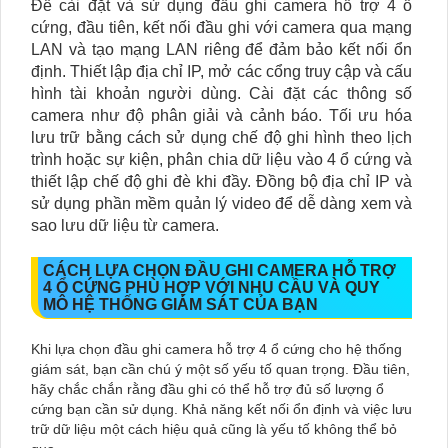
Để cài đặt và sử dụng đầu ghi camera hỗ trợ 4 ổ
cứng, đầu tiên, kết nối đầu ghi với camera qua mạng
LAN và tạo mạng LAN riêng để đảm bảo kết nối ổn
định. Thiết lập địa chỉ IP, mở các cổng truy cập và cấu
hình tài khoản người dùng. Cài đặt các thông số
camera như độ phân giải và cảnh báo. Tối ưu hóa
lưu trữ bằng cách sử dụng chế độ ghi hình theo lịch
trình hoặc sự kiện, phân chia dữ liệu vào 4 ổ cứng và
thiết lập chế độ ghi đè khi đầy. Đồng bộ địa chỉ IP và
sử dụng phần mềm quản lý video để dễ dàng xem và
sao lưu dữ liệu từ camera.
CÁCH LỰA CHỌN ĐẦU GHI CAMERA HỖ TRỢ
4 Ổ CỨNG PHÙ HỢP VỚI NHU CẦU VÀ QUY
MÔ HỆ THỐNG GIÁM SÁT CỦA BẠN
Khi lựa chọn đầu ghi camera hỗ trợ 4 ổ cứng cho hệ thống
giám sát, bạn cần chú ý một số yếu tố quan trọng. Đầu tiên,
hãy chắc chắn rằng đầu ghi có thể hỗ trợ đủ số lượng ổ
cứng bạn cần sử dụng. Khả năng kết nối ổn định và việc lưu
trữ dữ liệu một cách hiệu quả cũng là yếu tố không thể bỏ