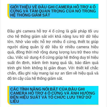
GIỚI THIỆU VỀ ĐẦU GHI CAMERA HỖ TRỢ 4 Ổ
CỨNG VÀ TẦM QUAN TRỌNG CỦA NÓ TRONG
HỆ THỐNG GIÁM SÁT
Đầu ghi camera hỗ trợ 4 ổ cứng là giải pháp tối ưu
cho hệ thống giám sát với khả năng lưu trữ dữ liệu
lớn. Nhờ vào việc hỗ trợ nhiều ổ cứng, thiết bị giúp
người dùng quản lý dữ liệu từ nhiều camera hiệu
quả, đồng thời mở rộng dung lượng lưu trữ theo nhu
cầu. Việc sử dụng 4 ổ cứng giúp hệ thống duy trì hiệu
suất ổn định, tránh tình trạng quá tải, bảo đảm quá
trình ghi hình không bị gián đoạn. Với thiết kế chắc
chắn, đầu ghi này mang lại sự an tâm về hiệu quả và
độ tin cậy của hệ thống giám sát.
CÁC TÍNH NĂNG NỔI BẬT CỦA ĐẦU GHI
CAMERA HỖ TRỢ 4 Ổ CỨNG VÀ ẢNH HƯỞNG
ĐẾN HIỆU SUẤT VÀ TỔ CHỨC LƯU TRỮ DỮ
LIỆU