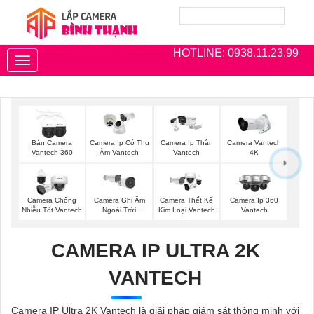
HOTLINE: 0938.11.23.99
Toggle
navigation
Bán Camera
Camera Ip Có Thu
Camera Ip Thân
Camera Vantech
Vantech 360
Âm Vantech
Vantech
4K
Camera Chống
Camera Ghi Âm
Camera Thết Kế
Camera Ip 360
Nhiễu Tốt Vantech
Ngoài Trời
Kim Loại Vantech
Vantech
Vantech
CAMERA IP ULTRA 2K
VANTECH
Camera IP Ultra 2K Vantech là giải pháp giám sát thông minh với