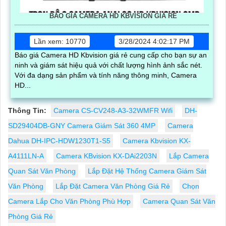
BÁO GIÁ CAMERA HD KBVISION GIÁ RẺ
Lần xem: 10770
3/28/2024 4:02:17 PM
Báo giá Camera HD Kbvision giá rẻ cung cấp cho bạn sự an
ninh và giám sát hiệu quả với chất lượng hình ảnh sắc nét.
Với đa dạng sản phẩm và tính năng thông minh, Camera
HD...
Thông Tin:
Camera CS-CV248-A3-32WMFR Wifi
DH-
SD29404DB-GNY Camera Giám Sát 360 4MP
Camera
Dahua DH-IPC-HDW1230T1-S5
Camera Kbvision KX-
A4111LN-A
Camera KBvision KX-DAi2203N
Lắp Camera
Quan Sát Văn Phòng
Lắp Đặt Hệ Thống Camera Giám Sát
Văn Phòng
Lắp Đặt Camera Văn Phòng Giá Rẻ
Chọn
Camera Lắp Cho Văn Phòng Phù Hợp
Camera Quan Sát Văn
Phòng Giá Rẻ