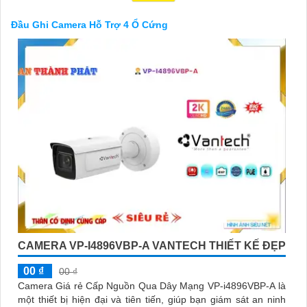
lý dữ liệu camera.
Với đầu ghi camera hỗ trợ 4 ổ cứng, bạn có thể yên tâm về việc
Đầu Ghi Camera Hỗ Trợ 4 Ổ Cứng
bảo vệ tài sản và an ninh trong mọi tình huống, đồng thời tiết
kiệm thời gian và công sức trong việc quản lý hệ thống camera.
CAMERA VP-I4896VBP-A VANTECH THIẾT KẾ ĐẸP
'
00 ₫
00 ₫
Camera Giá rẻ Cấp Nguồn Qua Dây Mạng VP-i4896VBP-A là
một thiết bị hiện đại và tiên tiến, giúp bạn giám sát an ninh