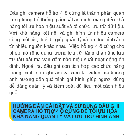
Đầu ghi camera hỗ trợ 4 ổ cứng là thành phần quan
trọng trong hệ thống giám sát an ninh, mang đến khả
năng tối ưu hóa hiệu suất và tổ chức lưu trữ dữ liệu.
Với khả năng kết nối và ghi hình từ nhiều camera
cùng một lúc, thiết bị giúp quản lý và lưu trữ hình ảnh
từ nhiều nguồn khác nhau. Việc hỗ trợ 4 ổ cứng cho
phép mở rộng dung lượng lưu trữ, tăng khả năng lưu
trữ lâu dài mà vẫn đảm bảo hiệu suất hoạt động ổn
định. Ngoài ra, đầu ghi còn tích hợp các chức năng
thông minh như ghi âm và xem lại video mà không
ảnh hưởng đến quá trình ghi hình, giúp người dùng
dễ dàng quản lý và kiểm soát dữ liệu một cách hiệu
quả.
HƯỚNG DẪN CÀI ĐẶT VÀ SỬ DỤNG ĐẦU GHI
CAMERA HỖ TRỢ 4 Ổ CỨNG ĐỂ TỐI ƯU HÓA
KHẢ NĂNG QUẢN LÝ VÀ LƯU TRỮ HÌNH ẢNH