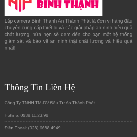
Lắp camera Bình Thạnh An Thành Phát là đơn vị hàng đầu
chuyên cung cấp thiết bị và các giải pháp an ninh hiệu quả
chất lượng, hứa hẹn sẽ đem đến cho bạn một hệ thống
giám sát và bảo vệ an ninh thật chất lượng và hiệu quả
nhất!
Thông Tin Liên Hệ
Công Ty TNHH TM-DV Đầu Tư An Thành Phát
Hotline: 0938.11.23.99
Điện Thoại: (028) 6688.4949