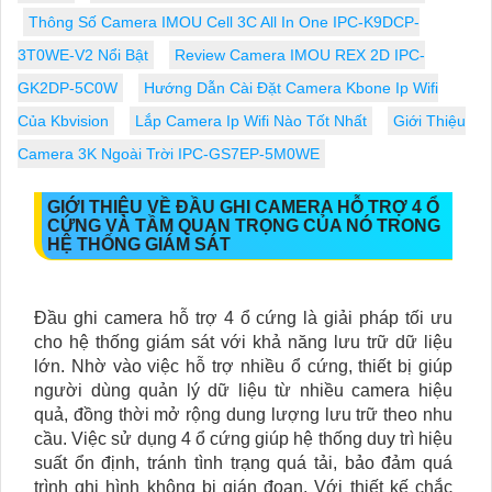
Thông Số Camera IMOU Cell 3C All In One IPC-K9DCP-
3T0WE-V2 Nổi Bật
Review Camera IMOU REX 2D IPC-
GK2DP-5C0W
Hướng Dẫn Cài Đặt Camera Kbone Ip Wifi
Của Kbvision
Lắp Camera Ip Wifi Nào Tốt Nhất
Giới Thiệu
Camera 3K Ngoài Trời IPC-GS7EP-5M0WE
GIỚI THIỆU VỀ ĐẦU GHI CAMERA HỖ TRỢ 4 Ổ
CỨNG VÀ TẦM QUAN TRỌNG CỦA NÓ TRONG
HỆ THỐNG GIÁM SÁT
Đầu ghi camera hỗ trợ 4 ổ cứng là giải pháp tối ưu
cho hệ thống giám sát với khả năng lưu trữ dữ liệu
lớn. Nhờ vào việc hỗ trợ nhiều ổ cứng, thiết bị giúp
người dùng quản lý dữ liệu từ nhiều camera hiệu
quả, đồng thời mở rộng dung lượng lưu trữ theo nhu
cầu. Việc sử dụng 4 ổ cứng giúp hệ thống duy trì hiệu
suất ổn định, tránh tình trạng quá tải, bảo đảm quá
trình ghi hình không bị gián đoạn. Với thiết kế chắc