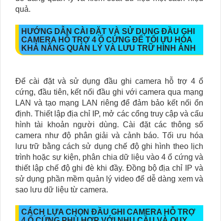
quả.
HƯỚNG DẪN CÀI ĐẶT VÀ SỬ DỤNG ĐẦU GHI
CAMERA HỖ TRỢ 4 Ổ CỨNG ĐỂ TỐI ƯU HÓA
KHẢ NĂNG QUẢN LÝ VÀ LƯU TRỮ HÌNH ẢNH
Để cài đặt và sử dụng đầu ghi camera hỗ trợ 4 ổ
cứng, đầu tiên, kết nối đầu ghi với camera qua mạng
LAN và tạo mạng LAN riêng để đảm bảo kết nối ổn
định. Thiết lập địa chỉ IP, mở các cổng truy cập và cấu
hình tài khoản người dùng. Cài đặt các thông số
camera như độ phân giải và cảnh báo. Tối ưu hóa
lưu trữ bằng cách sử dụng chế độ ghi hình theo lịch
trình hoặc sự kiện, phân chia dữ liệu vào 4 ổ cứng và
thiết lập chế độ ghi đè khi đầy. Đồng bộ địa chỉ IP và
sử dụng phần mềm quản lý video để dễ dàng xem và
sao lưu dữ liệu từ camera.
CÁCH LỰA CHỌN ĐẦU GHI CAMERA HỖ TRỢ
4 Ổ CỨNG PHÙ HỢP VỚI NHU CẦU VÀ QUY