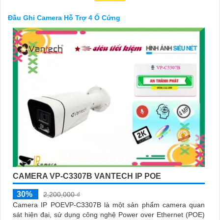
lý dữ liệu camera.
Với đầu ghi camera hỗ trợ 4 ổ cứng, bạn có thể yên tâm về việc
Đầu Ghi Camera Hỗ Trợ 4 Ổ Cứng
bảo vệ tài sản và an ninh trong mọi tình huống, đồng thời tiết
kiệm thời gian và công sức trong việc quản lý hệ thống camera.
CAMERA VP-C3307B VANTECH IP POE
'
30%
2,200,000 ₫
Camera IP POEVP-C3307B là một sản phẩm camera quan
sát hiện đại, sử dụng công nghệ Power over Ethernet (POE)