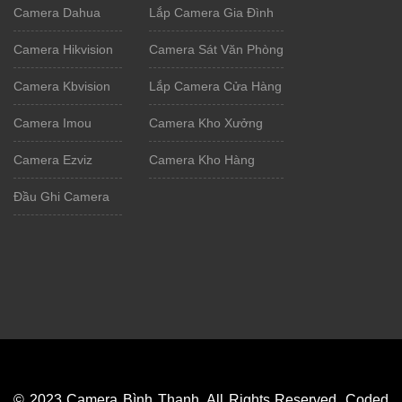
Camera Dahua
Lắp Camera Gia Đình
Camera Hikvision
Camera Sát Văn Phòng
Camera Kbvision
Lắp Camera Cửa Hàng
Camera Imou
Camera Kho Xưởng
Camera Ezviz
Camera Kho Hàng
Đầu Ghi Camera
© 2023 Camera Bình Thạnh. All Rights Reserved. Coded