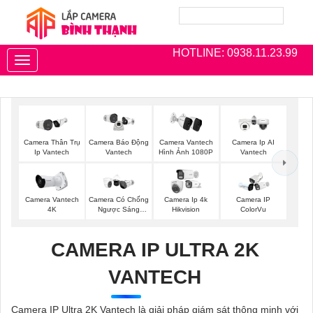
HOTLINE: 0938.11.23.99
Toggle
navigation
Camera Thân Trụ
Camera Vantech
Camera Ip AI
Camera Báo Động
Ip Vantech
Hình Ảnh 1080P
Vantech
Vantech
Camera Vantech
Camera Có Chống
Camera Ip 4k
Camera IP
4K
Ngược Sáng
Hikvision
ColorVu
Vantech
CAMERA IP ULTRA 2K
VANTECH
Camera IP Ultra 2K Vantech là giải pháp giám sát thông minh với