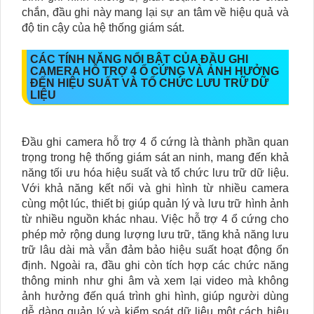
chắn, đầu ghi này mang lại sự an tâm về hiệu quả và
độ tin cậy của hệ thống giám sát.
CÁC TÍNH NĂNG NỔI BẬT CỦA ĐẦU GHI
CAMERA HỖ TRỢ 4 Ổ CỨNG VÀ ẢNH HƯỞNG
ĐẾN HIỆU SUẤT VÀ TỔ CHỨC LƯU TRỮ DỮ
LIỆU
Đầu ghi camera hỗ trợ 4 ổ cứng là thành phần quan
trọng trong hệ thống giám sát an ninh, mang đến khả
năng tối ưu hóa hiệu suất và tổ chức lưu trữ dữ liệu.
Với khả năng kết nối và ghi hình từ nhiều camera
cùng một lúc, thiết bị giúp quản lý và lưu trữ hình ảnh
từ nhiều nguồn khác nhau. Việc hỗ trợ 4 ổ cứng cho
phép mở rộng dung lượng lưu trữ, tăng khả năng lưu
trữ lâu dài mà vẫn đảm bảo hiệu suất hoạt động ổn
định. Ngoài ra, đầu ghi còn tích hợp các chức năng
thông minh như ghi âm và xem lại video mà không
ảnh hưởng đến quá trình ghi hình, giúp người dùng
dễ dàng quản lý và kiểm soát dữ liệu một cách hiệu