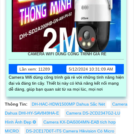
CAMERA WIFI DÙNG CÔNG TRÌNH GIÁ RẺ
Lần xem: 11289
5/12/2024 10:31:09 AM
Camera Wifi dùng công trình giá rẻ với những tính năng hiện
đại và đáng tin cậy. Thiết bị này có khả năng kết nối mạng
dễ dàng, giúp bạn quan sát từ xa mọi lúc, mọi nơi
Thông Tin:
DH-HAC-HDW1500MP Dahua Sắc Nét
Camera
Dahua DHI-HY-SAV849HA-E
Camera DS-2CD2347G2-LU
Hình Ảnh Đẹp ❂
Camera KX-DAi5004MN-EAB tích hợp
MICRO
DS-2CE17D0T-IT5 Camera Hikvision Có Micro