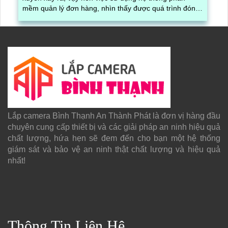
mềm quản lý đơn hàng, nhìn thấy được quá trình đóng
gói hàng hóa, kèm theo đấy là quy trình đóng gói cũng
được ghi lại một cách dễ dàng
Lắp camera Bình Thạnh An Thành Phát là đơn vị hàng đầu
chuyên cung cấp thiết bị và các giải pháp an ninh hiệu quả
chất lượng, hứa hẹn sẽ đem đến cho bạn một hệ thống
giám sát và bảo vệ an ninh thật chất lượng và hiệu quả
nhất!
Thông Tin Liên Hệ