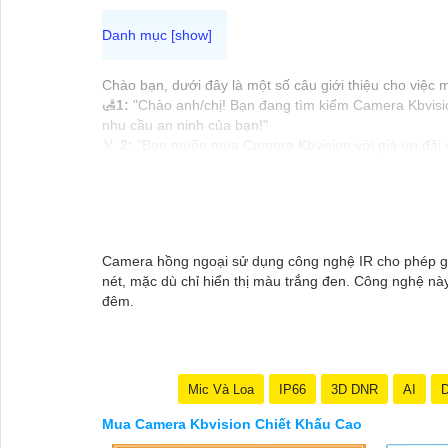
Chào bạn, dưới đây là một số câu giới thiệu cho việc
🛃
1:
"Chào anh/chị! Bạn đang tìm kiếm Camera Kbvision
nhu cầu an ninh của bạn!"
️🏅️
2:
"Bạn muốn mua Camera Kbvision với giá ưu đãi và
️🥈
3:
"Chúng tôi cam kết cung cấp Camera Kbvision chín
vấn chuyên nghiệp về giải pháp an ninh cần thiết!"
Hy vọng những câu giới thiệu trên sẽ giúp bạn thành 
thể chia sẻ để tôi hỗ trợ bạn tốt hơn!
Camera hồng ngoại sử dụng công nghệ IR cho phép ghi
nét, mặc dù chỉ hiển thị màu trắng đen. Công nghệ này
đêm.
Mic Và Loa
IP66
3D DNR
AI
D
Mua Camera Kbvision Chiết Khấu Cao