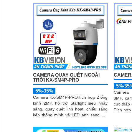
CAMERA QUAY QUÉT NGOÀI
CAMERA
TRỜI KX-SM4P-PRO
5%-35
5%-35%
Camera 
Camera KX-SM4P-PRO tích hợp 2 ống
3MP, cả
kính 2MP, hỗ trợ Starlight siêu nhạy
cực thấp 
sáng, quay quét linh hoạt, chiếu sáng
Tích hợp 
kép thông minh và LED ánh sáng ấm
phát hiệ
30m. Công nghệ AI-ISP kết hợp cảm
thoại 2 
biến lớn tối ưu hình ảnh ban đêm
chớp