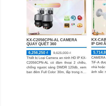
KX-CAI
KX-C2056CPN-AL CAMERA
IP GHI 
QUAY QUÉT 360
5,714,8
6,256,250 ₫
9,625,000 ₫
CAMERA 
Thiết bị Loại Camera an ninh HD IP KX-
TiF-A đư
C2056CPN-AL có đàm thoại 2 chiều,
nhà hoặc 
chống ngược sáng DWDR 120db, xem
ảnh sắc 
ban đêm Full Color 30m, lắp trong nhà
chống ngư
hoặc ngoài trời IP67, khe cắm thẻ...