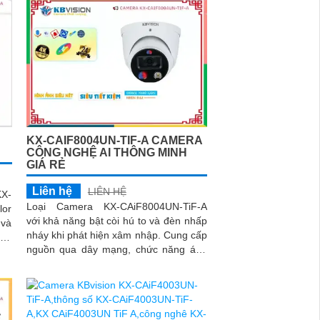
KX-CAIF8004UN-TIF-A CAMERA
CÔNG NGHỆ AI THÔNG MINH
GIÁ RẺ
Liên hệ
LIÊN HỆ
KX-
Loại Camera KX-CAiF8004UN-TiF-A
lor
với khả năng bật còi hú to và đèn nhấp
 và
nháy khi phát hiện xâm nhập. Cung cấp
nguồn qua dây mạng, chức năng ánh
nh,
sáng kép chuyên dụng, lựa chọn hồng
ngoại hoặc đèn chiếu sáng