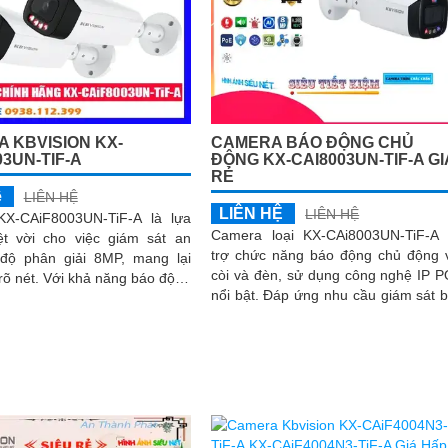
 KBVISION KX-
CAMERA BÁO ĐỘNG CHỦ
03UN-TIF-A
ĐỘNG KX-CAI8003UN-TIF-A GI
RẺ
ệ
LIÊN HỆ
LIÊN HỆ
LIÊN HỆ
X-CAiF8003UN-TiF-A là lựa
Camera loại KX-CAi8003UN-TiF-A
ệt vời cho việc giám sát an
trợ chức năng báo động chủ động 
 độ phân giải 8MP, mang lại
còi và đèn, sử dụng công nghệ IP 
hả năng báo động
nổi bật. Đáp ứng nhu cầu giám sát ban
 bằng đèn led xanh đỏ và còi
đêm với ánh sáng kép thông minh, h
, camera đảm bảo phát hiện
ảnh chất lượng 8
báo khi có xâm nhậpThiết bị
Giá Rẻ Công Nghệ POE KX-
UN-TiF-A tích hợp chức năng
 Thu Âm Và Loa rõ ràng để
 trải nghiệm hình ảnh và âm
 nhất