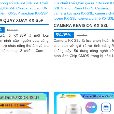
 QUAY XOAY KX-S5P
CAMERA KBVISION KX-S3L
%
liên hệ
5%-35%
liên hệ
giá rẻ KX-S5P là một loại
n ninh cấp nguồn qua cổng
Camera KX-S3L là lựa chọn hoàn 
 hợp chức năng thu âm và loa
cho bạn với giá rẻ và tính năng W
đàm thoại 2 chiều. Camera
không dây. Sử dụng công nghệ xử lý
c trang bị chống ngược sáng
hình ảnh Chip CMOS trang bị đèn 
g lại hình ảnh rõ nét ở mọi
giúp nhìn có màu vào ban đêm lên 
 ánh sáng
30m