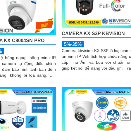
CAMERA KX-S3P KBVISION
 KX-C8004SN-PRO
5%-35%
Camera kbvision KX-S3P là loại cam
%
an ninh IP Wifi tích hợp chức năng 
ệ hồng ngoại thông minh IR
cấp Thu Âm và Loa với chuẩn on
 camera tự động điều chỉnh
giúp kết nối dễ dàng với đầu ghi. Trang
, đảm bảo hình ảnh ban đêm
bị Chống Ngược Sáng DWDR hình 
àng, không bị lóa sáng. Kết
rõ hơn dù ở đâu
 khả năng chống ngược sáng
à giảm nhiễu (3DNR), hình
được luôn mượt mà, màu sắc
 và chi tiết rõ nét, ngay cả
i trường ánh sáng yếu hoặc
g phức tạp như ngược sáng
 nắng