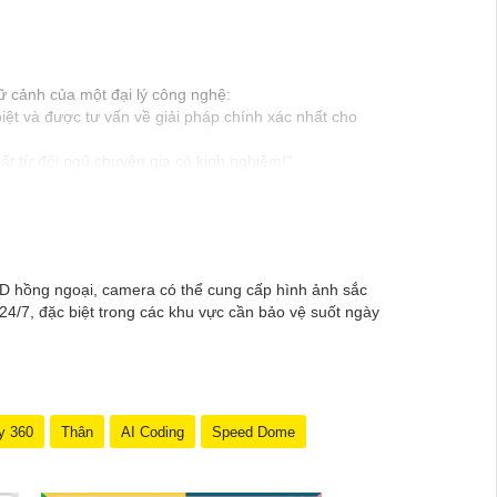
ữ cảnh của một đại lý công nghệ:
ệt và được tư vấn về giải pháp chính xác nhất cho
t từ đội ngũ chuyên gia có kinh nghiệm!"
 để trải nghiệm dịch vụ tốt nhất và nhận được sự tư
Nếu có bất kỳ yêu cầu hay câu hỏi nào khác, bạn có
D hồng ngoại, camera có thể cung cấp hình ảnh sắc
24/7, đặc biệt trong các khu vực cần bảo vệ suốt ngày
y 360
Thân
AI Coding
Speed Dome