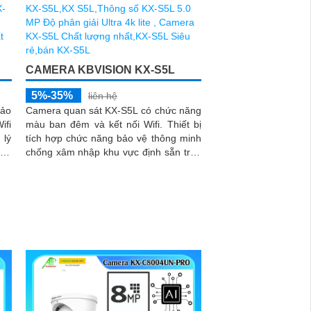
CAMERA KBVISION KX-S5L
5%-35%
liên hệ
hảo
Camera quan sát KX-S5L có chức năng
ifi
màu ban đêm và kết nối Wifi. Thiết bị
tích hợp chức năng bảo vệ thông minh
Led
chống xâm nhập khu vực định sẵn trên
đến
ống kính