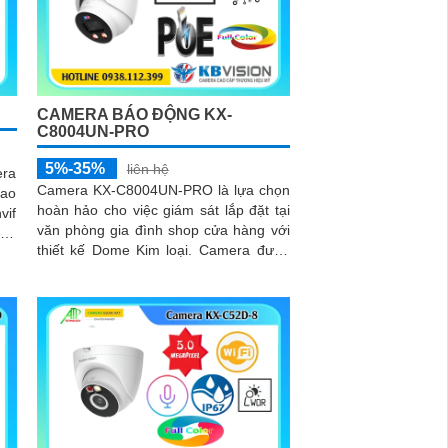
CAMERA BÁO ĐỘNG KX-
C8004UN-PRO
5%-35%
liên hệ
era
Camera KX-C8004UN-PRO là lựa chọn
cao
hoàn hảo cho việc giám sát lắp đặt tại
vif
văn phòng gia đình shop cửa hàng với
thiết kế Dome Kim loại. Camera được
ảnh
cấp nguồn qua cổng RJ45 kết nối dễ
dàng với camera ghi hình từ xa