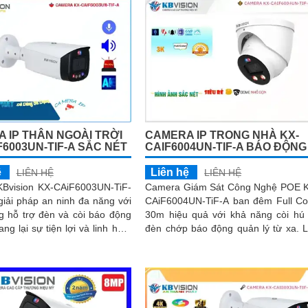
 IP THÂN NGOÀI TRỜI
CAMERA IP TRONG NHÀ KX-
F6003UN-TIF-A SẮC NÉT
CAIF6004UN-TIF-A BÁO ĐỘNG
ệ
Liên hệ
LIÊN HỆ
LIÊN HỆ
Bvision KX-CAiF6003UN-TiF-
Camera Giám Sát Công Nghệ POE 
giải pháp an ninh đa năng với
CAiF6004UN-TiF-A ban đêm Full Co
g hỗ trợ đèn và còi báo động
30m hiệu quả với khả năng còi hú
ng lại sự tiện lợi và linh hoạt
đèn chớp báo động quản lý từ xa. Lắp
trong lắp đặt. Công nghệ...
trong nhà phù hợp văn phòng, gia đì
cửa hàng