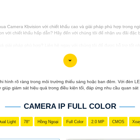
 mua Camera Kbvision với chiết khấu cao và giải pháp phù hợp trong ng
 với chiết khấu hấp dẫn? Hãy đến với chúng tôi để nhận ưu đãi đặc bi
 giải pháp phù hợp? Liên hệ ngay với chúng tôi để được hỗ trợ tốt nhấ
h hãng với chiết khấu cao nhất trên thị trường. Hãy đến với chúng tôi
công trong việc tiếp cận khách hàng và tăng cơ hội bán hàng của bạn. 
 hình rõ ràng trong môi trường thiếu sáng hoặc ban đêm. Với đèn LE
 giúp giám sát hiệu quả trong điều kiện tối, đáp ứng nhu cầu quan sát 
CAMERA IP FULL COLOR
ual Light
78°
Hồng Ngoại
Full Color
2.0 MP
CMOS
Xoa