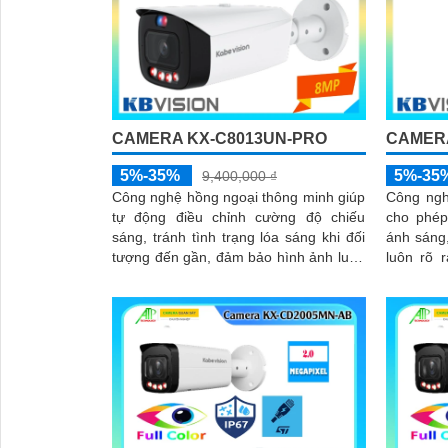
CAMERA KX-C8013UN-PRO
CAMERA
5%-35%
5%-35
9,400,000 ₫
Công nghệ hồng ngoại thông minh giúp
Công ngh
tự động điều chỉnh cường độ chiếu
cho phép
sáng, tránh tình trạng lóa sáng khi đối
ánh sáng
tượng đến gần, đảm bảo hình ảnh luôn
luôn rõ r
rõ nét trong đêm. Bên cạnh đó, công
hợp cùng
nghệ giảm nhiễu 3DNR và chống
(DWDR) v
ngược sáng DWDR giúp camera tái tạo
ảnh thu 
màu sắc chính xác và rõ ràng trong mọi
chân thực
điều kiện ánh sáng phức tạp như
trong mô
ngược sáng mạnh hay thiếu sáng
ánh sán
hoặc chói