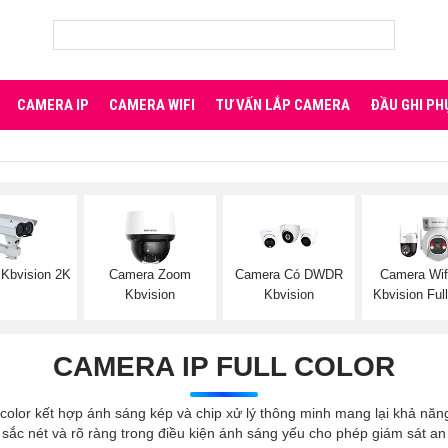
CAMERA IP
CAMERA WIFI
TƯ VẤN LẮP CAMERA
ĐẦU GHI PH
Kbvision 2K
Camera Zoom
Camera Có DWDR
Camera Wif
Kbvision
Kbvision
Kbvision Full
CAMERA IP FULL COLOR
 color kết hợp ánh sáng kép và chip xử lý thông minh mang lại khả nă
 sắc nét và rõ ràng trong điều kiện ánh sáng yếu cho phép giám sát 