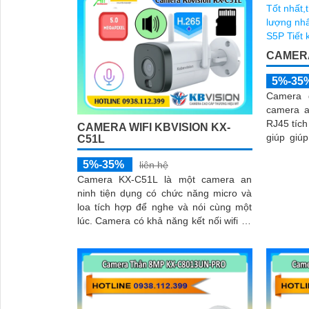
CAMERA
5%-35
Camera 
camera a
RJ45 tích
CAMERA WIFI KBVISION KX-
giúp giúp 
C51L
cũng đượ
5%-35%
DWDR man
liên hệ
điều kiện
Camera KX-C51L là một camera an
ninh tiện dụng có chức năng micro và
loa tích hợp để nghe và nói cùng một
lúc. Camera có khả năng kết nối wifi và
sử dụng công nghệ ánh sáng kép cho
hình ảnh sắc nét đến 5