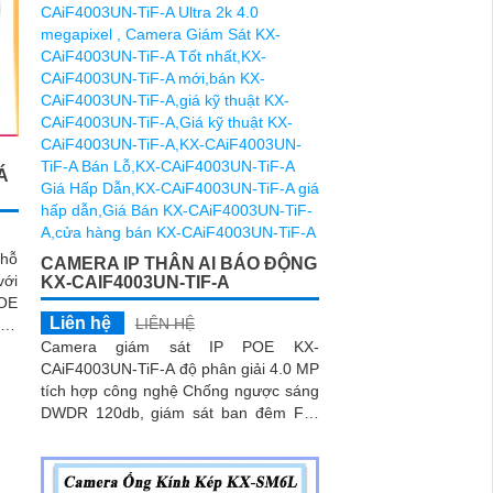
Á
 hỗ
CAMERA IP THÂN AI BÁO ĐỘNG
với
KX-CAIF4003UN-TIF-A
POE
Liên hệ
LIÊN HỆ
ình
Camera giám sát IP POE KX-
CAiF4003UN-TiF-A độ phân giải 4.0 MP
tích hợp công nghệ Chống ngược sáng
DWDR 120db, giám sát ban đêm Full
Color 50m chuyên dụng cho xưởng sản
xuất, kho hàngCamera giá rẻ KX-
CAiF4003UN-TiF-A, độ phân giải 4