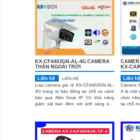
KX-CF4403GN-AL-4G CAMERA
CAMERA
THÂN NGOÀI TRỜI
KX-CAI
Liên hệ
Liên h
LIÊN HỆ
Loại camera giá rẻ KX-CF4403GN-AL-
Camera K
4G trang bị báo động tại chỗ và cảnh
A là một 
báo qua điện thoại IP. Có khả năng
chức năn
'
giám sát ban đêm với ánh sáng kép
tại chỗ ma
thông minh Ultra 2k, hình ảnh sắc nét