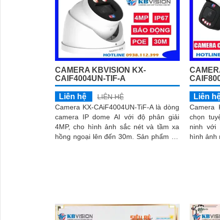
CAMERA KBVISION KX-
CAMERA
CAIF4004UN-TIF-A
CAIF80
Liên hệ
Liên h
LIÊN HỆ
Camera KX-CAiF4004UN-TiF-A là dòng
Camera K
camera IP dome AI với độ phân giải
chọn tuy
4MP, cho hình ảnh sắc nét và tầm xa
ninh với
hồng ngoại lên đến 30m. Sản phẩm hỗ
hình ảnh rõ nét. Với k
trợ đèn LED tầm xa 30m, cùng chế độ
chủ động
ánh sáng thông minh và tính năng báo
hú 110dB
động chủ động bằng đèn LED xanh đỏ
và cảnh 
và còi hú 110dB
Camera 
CAiF8003
cao cấp
mang lại
thanh tốt