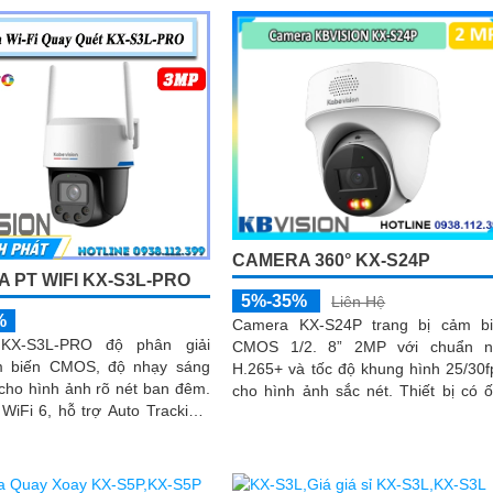
CAMERA 360° KX-S24P
 PT WIFI KX-S3L-PRO
5%-35%
Liên Hệ
%
Camera KX-S24P trang bị cảm b
KX-S3L-PRO độ phân giải
CMOS 1/2. 8” 2MP với chuẩn n
m biến CMOS, độ nhạy sáng
H.265+ và tốc độ khung hình 25/30f
cho hình ảnh rõ nét ban đêm.
cho hình ảnh sắc nét. Thiết bị có ống
WiFi 6, hỗ trợ Auto Tracking,
kính 2
n người và phương tiện, đàm
chiều, báo động còi hú, đèn