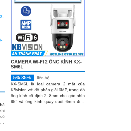
CAMERA WI-FI 2 ỐNG KÍNH KX-
SM6L
5%-35%
liên hệ
KX-SM6L là loại camera 2 mắt của
KBvision với độ phân giải 6MP, trong đó
ống kính cố định 2. 8mm cho góc nhìn
95° và ống kính quay quét 6mm điều
khả
khiển từ xa góc ngang 352°
khi
 có
đèn