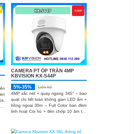
CAMERA PT ỐP TRẦN 4MP
KBVISION KX-S44P
5%-35%
Liên hệ
iến
4MP sắc nét + quay ngang 345° – bao
én
quát chi tiết toàn không gian LED ấm +
ps,
hồng ngoại 30m – Full Color ban đêm
linh hoạt Còi hú + đèn chớp 10 âm tùy
chỉnh – cảnh báo chủ động tức thì