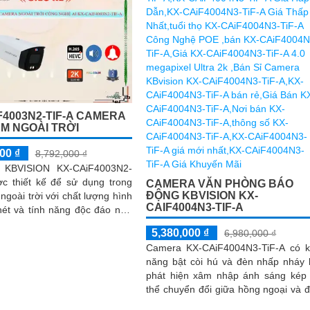
F4003N2-TIF-A CAMERA
ÂM NGOÀI TRỜI
00 ₫
8,792,000 ₫
KBVISION KX-CAiF4003N2-
ợc thiết kế để sử dụng trong
CAMERA VĂN PHÒNG BÁO
ĐỘNG KBVISION KX-
ngoài trời với chất lượng hình
CAIF4004N3-TIF-A
nét và tính năng độc đáo như
ợc sáng, hỗ trợ hồng...
5,380,000 ₫
6,980,000 ₫
Camera KX-CAiF4004N3-TiF-A có 
năng bật còi hú và đèn nhấp nháy 
phát hiện xâm nhập ánh sáng kép
thể chuyển đổi giữa hồng ngoại và 
chiếu sáng ban đêm. Độ phân giải 4