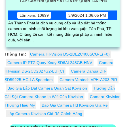
LẮP CAMERA QUAN SÁT GIÁ RẺ QUẬN TÂN PHÚ
Lần xem: 10699
3/9/2024 1:36:05 PM
An Thành Phát là dịch vụ cung cấp và lắp đặt hệ thống
camera an ninh chất lượng tại khu vực quận Tân Phú, TP.
HCM. Chúng tôi cam kết mang đến giải pháp an ninh hiệu
quả, với sản...
Thông Tin:
Camera HikVision DS-2DE2C400SCG-E(F0)
Camera IP PTZ Quay Xoay SD6AL245GB-HNV
Camera
Hikvision DS-2CD2327G2-LU (C)
Camera Dahua DH-
SD59225-HC-LA Speedom
Camera Vantech VPH-A203 PIR
Báo Giá Lắp Đặt Camera Quan Sát Kbvision
Hướng Dẫn
Cài Đặt Camera Kbone Ip Wifi Của Kbvision
Camera Kbvision
Thương Hiệu Mỹ
Báo Giá Camera Hd Kbvision Giá Rẻ
Lắp Camera Kbvision Giá Rẻ Chính Hãng