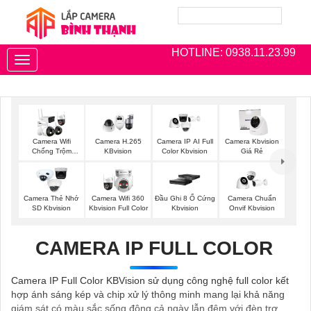
HOTLINE: 0938.11.23.99
Toggle
navigation
Camera Wifi
Camera H.265
Camera IP AI Full
Camera Kbvision
Chống Trộm
KBvision
Color Kbvision
Giá Rẻ
Kbvision
Camera Thẻ Nhớ
Camera Wifi 360
Đầu Ghi 8 Ổ Cứng
Camera Chuẩn
SD Kbvision
Kbvision Full Color
Kbvision
Onvif Kbvision
CAMERA IP FULL COLOR
Camera IP Full Color KBVision sử dụng công nghệ full color kết
hợp ánh sáng kép và chip xử lý thông minh mang lại khả năng
giám sát có màu sắc sống động cả ngày lẫn đêm với đèn trợ