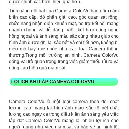
được chính xác hơn, hiệu quả hơn.
Tính năng nổi bật của Camera ColorVu bao gồm cảm
biến cao cấp, độ phân giải cao, góc quan sát rộng,
chức năng nhận diện khuôn mặt, hỗ trợ kết nối mạng
nhanh chóng và dễ dàng. Việc kết hợp công nghệ
hồng ngoại và ánh sáng màu sắc cùng nhau giúp cho
hình ảnh được ghi lại sắc nét và chi tiết hơn, không bị
méo mó hay mờ nhòe như các loại Camera thông
thường.Trong môi trường an ninh, Camera ColorVu
đóng vai trò quan trọng trong việc giảm thiểu rủi ro và
nâng cao hiệu quả giám sát.
LỢI ÍCH KHI LẮP CAMERA COLORVU
Camera ColorVu là một loại camera theo dõi chất
lượng cao mang lại hình ảnh màu sắc rõ nét chất
lượng cao ngay cả trong điều kiện ánh sáng yếu việc
lắp đặt Camera ColorVu mang lại nhiều lợi ích cho
người dùng như việc giám sát và bảo vệ an ninh tốt