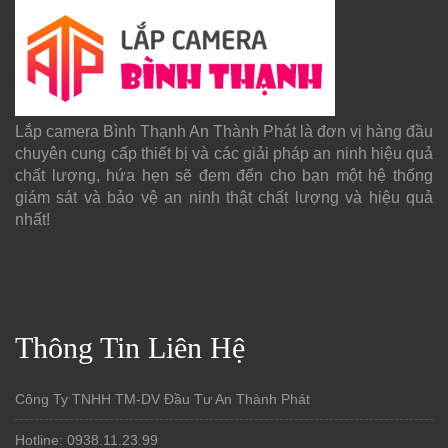
Lắp camera Bình Thạnh An Thành Phát là đơn vị hàng đầu
chuyên cung cấp thiết bị và các giải pháp an ninh hiệu quả
chất lượng, hứa hẹn sẽ đem đến cho bạn một hệ thống
giám sát và bảo vệ an ninh thật chất lượng và hiệu quả
nhất!
Thông Tin Liên Hệ
Công Ty TNHH TM-DV Đầu Tư An Thành Phát
Hotline: 0938.11.23.99