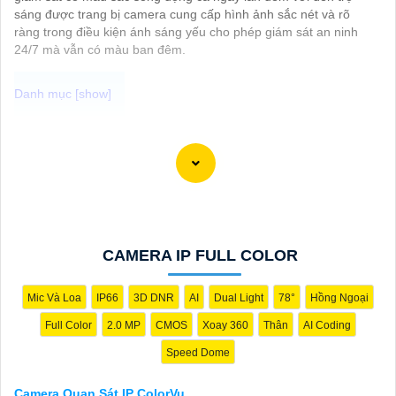
sáng được trang bị camera cung cấp hình ảnh sắc nét và rõ
ràng trong điều kiện ánh sáng yếu cho phép giám sát an ninh
24/7 mà vẫn có màu ban đêm.
Camera Quan Sát IP ColorVu sử dụng công nghệ ColorVu cho
hình ảnh màu sắc cực kỳ sắc nét và rõ ràng ngay cả trong điều
kiện ánh sáng yếu. Đây là một lựa chọn hoàn hảo cho việc giám
sát an ninh 24/7 trong môi trường thiếu ánh sáng. Mẫu camera
này được thiết kế hiện đại, dễ lắp đặt và cài đặt, phù hợp với
nhiều không gian như văn phòng, cửa hàng, gia đình, hay nhà
kho. Camera Quan Sát IP ColorVu cung cấp khả năng quan sát
CAMERA IP FULL COLOR
từ xa qua hệ thống mạng internet, giúp bạn dễ dàng theo dõi
mọi hoạt động mọi lúc mọi nơi thông qua ứng dụng di động.
Mic Và Loa
IP66
3D DNR
AI
Dual Light
78°
Hồng Ngoại
Full Color
2.0 MP
CMOS
Xoay 360
Thân
AI Coding
Speed Dome
Camera Quan Sát IP ColorVu