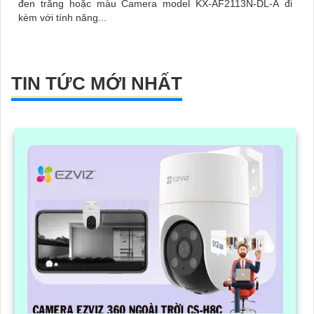
đen trắng hoặc màu Camera model KX-AF2113N-DL-A đi
kèm với tính năng...
TIN TỨC MỚI NHẤT