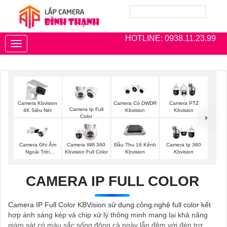
HOTLINE: 0938.11.23.99
Toggle
navigation
Camera Kbvision
Camera Có DWDR
Camera PTZ
Camera Ip Full
4K Siêu Nét
Kbvision
Kbvision
Color
Camera Ghi Âm
Camera Wifi 360
Đầu Thu 16 Kênh
Camera Ip 360
Ngoài Trời
Kbvision Full Color
Kbvision
Kbvision
Kbvision
CAMERA IP FULL COLOR
Camera IP Full Color KBVision sử dụng công nghệ full color kết
hợp ánh sáng kép và chip xử lý thông minh mang lại khả năng
giám sát có màu sắc sống động cả ngày lẫn đêm với đèn trợ