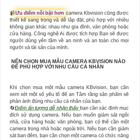
📹
Ưu điểm nỗi bật hơn
camera Kbvision cũng được
thiết kế sang trọng và dễ lắp đặt, phù hợp với nhiều
không gian khác nhau như gia đình, văn phòng hoặc
cửa hàng. Công nghệ Ai được tích hợp Bạn sẽ được
người dùng yên tâm về an ninh và an toàn cho mọi
người và tài sản của mình.
NÊN CHỌN MUA MẪU CAMERA KBVISION NÀO
ĐỂ PHÙ HỢP VỚI NHU CẦU CÁ NHÂN
Khi chọn mua một mẫu camera KBvision, bạn cần
xem xét một số yếu tố để an Tâm rằng sản phẩm sẽ
phản ánh đúng nhu cầu cá nhân của bạn.
🔄
Điểm ấn tượng dễ nhận thấy
bạn cần xác định mục
đích sử dụng camera. Nếu bạn muốn giám sát ngôi
nhà, cửa hàng hoặc văn phòng, bạn có thể cần một
camera trong nhà hoặc ngoài trời. Nếu bạn cần giám
sát ban đêm, bạn cần chọn một camera có chức năng