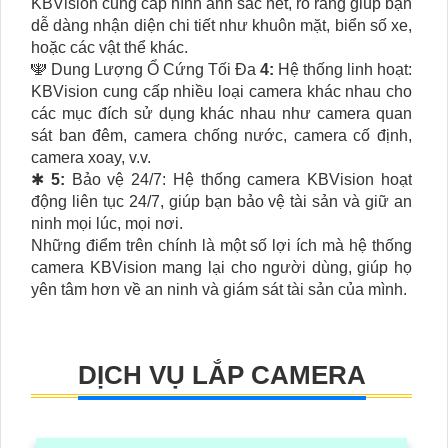
KBVision cung cấp hình ảnh sắc nét, rõ ràng giúp bạn
dễ dàng nhận diện chi tiết như khuôn mặt, biển số xe,
hoặc các vật thể khác.
🕎 Dung Lượng Ổ Cứng Tối Đa
4:
Hệ thống linh hoạt:
KBVision cung cấp nhiều loại camera khác nhau cho
các mục đích sử dụng khác nhau như camera quan
sát ban đêm, camera chống nước, camera cố định,
camera xoay, v.v.
✱
5:
Bảo vệ 24/7: Hệ thống camera KBVision hoạt
động liên tục 24/7, giúp bạn bảo vệ tài sản và giữ an
ninh mọi lúc, mọi nơi.
Những điểm trên chính là một số lợi ích mà hệ thống
camera KBVision mang lại cho người dùng, giúp họ
yên tâm hơn về an ninh và giám sát tài sản của mình.
DỊCH VỤ LẮP CAMERA