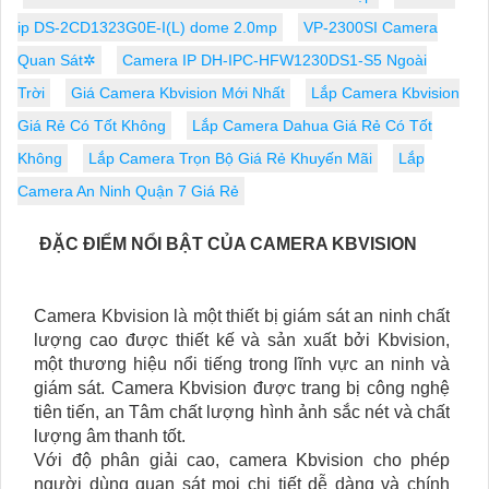
ip DS-2CD1323G0E-I(L) dome 2.0mp
VP-2300SI Camera
Quan Sát✲
Camera IP DH-IPC-HFW1230DS1-S5 Ngoài
Trời
Giá Camera Kbvision Mới Nhất
Lắp Camera Kbvision
Giá Rẻ Có Tốt Không
Lắp Camera Dahua Giá Rẻ Có Tốt
Không
Lắp Camera Trọn Bộ Giá Rẻ Khuyến Mãi
Lắp
Camera An Ninh Quận 7 Giá Rẻ
ĐẶC ĐIỂM NỔI BẬT CỦA CAMERA KBVISION
Camera Kbvision là một thiết bị giám sát an ninh chất
lượng cao được thiết kế và sản xuất bởi Kbvision,
một thương hiệu nổi tiếng trong lĩnh vực an ninh và
giám sát. Camera Kbvision được trang bị công nghệ
tiên tiến, an Tâm chất lượng hình ảnh sắc nét và chất
lượng âm thanh tốt.
Với độ phân giải cao, camera Kbvision cho phép
người dùng quan sát mọi chi tiết dễ dàng và chính