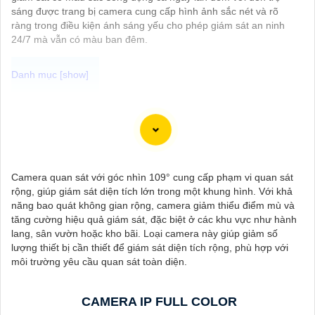
sáng được trang bị camera cung cấp hình ảnh sắc nét và rõ
ràng trong điều kiện ánh sáng yếu cho phép giám sát an ninh
24/7 mà vẫn có màu ban đêm.
Chào bạn, dưới đây là một số câu giới thiệu cho việc mua
Camera Kbvision với chiết khấu cao và giải pháp phù hợp trong
ngữ cảnh của một đại lý công nghệ:
🛃
1:
"Chào anh/chị! Bạn đang tìm kiếm Camera Kbvision với
chiết khấu hấp dẫn? Hãy đến với chúng tôi để nhận ưu đãi đặc
Camera quan sát với góc nhìn 109° cung cấp phạm vi quan sát
biệt và được tư vấn về giải pháp chính xác nhất cho nhu cầu an
rộng, giúp giám sát diện tích lớn trong một khung hình. Với khả
ninh của bạn!"
năng bao quát không gian rộng, camera giảm thiểu điểm mù và
️🏅️
2:
"Bạn muốn mua Camera Kbvision với giá ưu đãi và giải
tăng cường hiệu quả giám sát, đặc biệt ở các khu vực như hành
pháp phù hợp? Liên hệ ngay với chúng tôi để được hỗ trợ tốt
lang, sân vườn hoặc kho bãi. Loại camera này giúp giảm số
nhất từ đội ngũ chuyên gia có kinh nghiệm!"
lượng thiết bị cần thiết để giám sát diện tích rộng, phù hợp với
️🥈
3:
"Chúng tôi cam kết cung cấp Camera Kbvision chính hãng
môi trường yêu cầu quan sát toàn diện.
với chiết khấu cao nhất trên thị trường. Hãy đến với chúng tôi để
trải nghiệm dịch vụ tốt nhất và nhận được sự tư vấn chuyên
nghiệp về giải pháp an ninh cần thiết!"
CAMERA IP FULL COLOR
Hy vọng những câu giới thiệu trên sẽ giúp bạn thành công trong