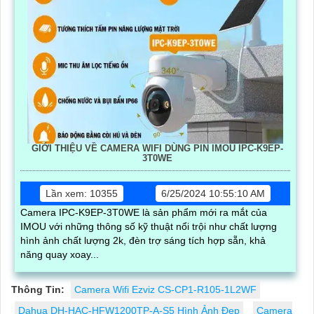
GIỚI THIỆU VỀ CAMERA WIFI DÙNG PIN IMOU IPC-K9EP-
3T0WE
Lần xem: 10355
6/25/2024 10:55:10 AM
Camera IPC-K9EP-3T0WE là sản phẩm mới ra mắt của
IMOU với những thông số kỹ thuật nổi trội như chất lượng
hình ảnh chất lượng 2k, đèn trợ sáng tích hợp sẵn, khả
năng quay xoay...
Thông Tin:
Camera Wifi Ezviz CS-CP1-R105-1L2WF
Dahua DH-HAC-HFW1200TP-A-S5 Hình Ảnh Đẹp
Camera