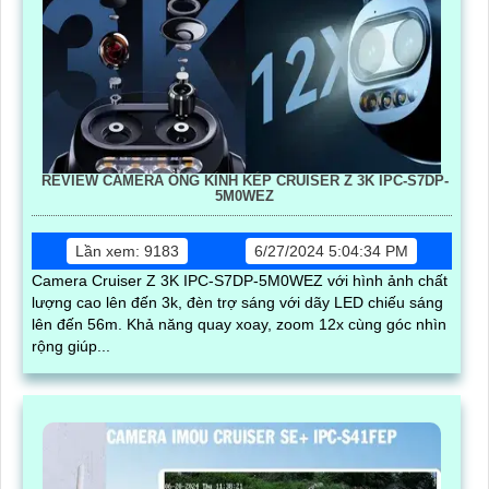
REVIEW CAMERA ỐNG KÍNH KÉP CRUISER Z 3K IPC-S7DP-
5M0WEZ
Lần xem: 9183
6/27/2024 5:04:34 PM
Camera Cruiser Z 3K IPC-S7DP-5M0WEZ với hình ảnh chất
lượng cao lên đến 3k, đèn trợ sáng với dãy LED chiếu sáng
lên đến 56m. Khả năng quay xoay, zoom 12x cùng góc nhìn
rộng giúp...