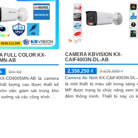
CAMERA KBVISION KX-
 FULL COLOR KX-
CAIF4003N-DL-AB
MN-AB
2,356,250 ₫
3,625,000 ₫
%
liên hệ
Camera An Ninh KX-CAiF4003N-DL
KX-CD4005MN-AB là camera
là một thiết bị màu sắt trong sáng 
chất lượng cao được thiết kế
MP được trang bị chức năng xem 
 cho việc giám sát trong kho
đêm thông minh. Thiết bị này có khả
xưởng và các công trình. Với
năng hiển thị màu sắc cả vào ban...
thân kim loại chống báo động
a có độ phân giải Ultra 2k 4