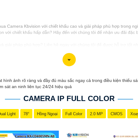
 mua Camera Kbvision với chiết khấu cao và giải pháp phù hợp trong ng
 với chiết khấu hấp dẫn? Hãy đến với chúng tôi để nhận ưu đãi đặc bi
 giải pháp phù hợp? Liên hệ ngay với chúng tôi để được hỗ trợ tốt nhấ
h hãng với chiết khấu cao nhất trên thị trường. Hãy đến với chúng tôi
công trong việc tiếp cận khách hàng và tăng cơ hội bán hàng của bạn. 
ình ảnh rõ ràng và đầy đủ màu sắc ngay cả trong điều kiện thiếu sán
 sát an ninh liên tục 24/24 hiệu quả
CAMERA IP FULL COLOR
ual Light
78°
Hồng Ngoại
Full Color
2.0 MP
CMOS
Xoa