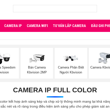
CAMERA IP
CAMERA WIFI
TƯ VẤN LẮP CAMERA
ĐẦU GHI PH
a Speedom
Bán Camera
Camera Phân Biệt
Camera Kbvis
vision
Kbvision 2MP
Người Kbvision
CAMERA IP FULL COLOR
 color kết hợp ánh sáng kép và chip xử lý thông minh mang lại khả nă
 sắc nét và rõ ràng trong điều kiện ánh sáng yếu cho phép giám sát 