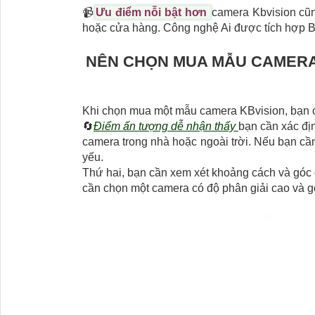
📹
Ưu điểm nỗi bật hơn
camera Kbvision cũn
hoặc cửa hàng. Công nghệ Ai được tích hợp B
NÊN CHỌN MUA MẪU CAMERA 
Khi chọn mua một mẫu camera KBvision, bạn c
🔄
Điểm ấn tượng dễ nhận thấy
bạn cần xác đị
camera trong nhà hoặc ngoài trời. Nếu bạn cầ
yếu.
Thứ hai, bạn cần xem xét khoảng cách và góc 
cần chọn một camera có độ phân giải cao và g