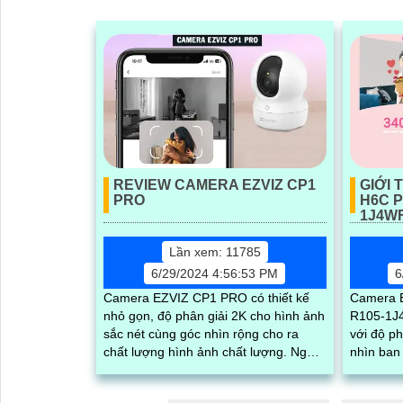
REVIEW CAMERA EZVIZ CP1
GIỚI 
PRO
H6C P
1J4W
Lần xem: 11785
6/29/2024 4:56:53 PM
6
Camera EZVIZ CP1 PRO có thiết kế
Camera 
nhỏ gọn, độ phân giải 2K cho hình ảnh
R105-1J4
sắc nét cùng góc nhìn rộng cho ra
với độ ph
chất lượng hình ảnh chất lượng. Ngoài
nhìn ban
ra camera còn sở hữu tính năng
ngoại và đè
quay...
quay xoay