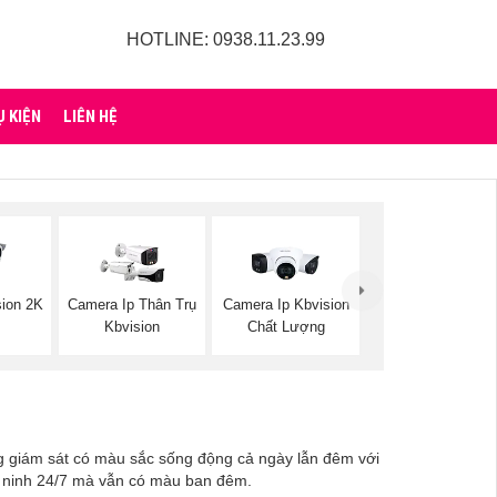
HOTLINE: 0938.11.23.99
Ụ KIỆN
LIÊN HỆ
ion 2K
Camera Ip Thân Trụ
Camera Ip Kbvision
Kbvision
Chất Lượng
ng giám sát có màu sắc sống động cả ngày lẫn đêm với
an ninh 24/7 mà vẫn có màu ban đêm.