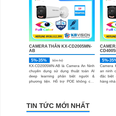
CAMERA THÂN KX-CD2005MN-
CAMERA
AB
CD4005
5%-35%
5%-35
liên hệ
KX-CD2005MN-AB là Camera An Ninh
Camera 
chuyên dụng sử dụng thuật toán AI
an ninh 
deep learning phân biệt người &
đặc biệt
phương tiện. Hỗ trợ POE không cần
hàng nhà 
'
dây nguồn. Trang bị đèn Led giúp nhìn
thiết kế 
hình...
giả camer
TIN TỨC MỚI NHẤT