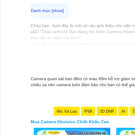
Chào bạn, dưới đây là một số câu giới thiệu cho việc
🛃
1:
"Chào anh/chị! Bạn đang tìm kiếm Camera Kbvision
nhu cầu an ninh của bạn!"
️🏅️
2:
"Bạn muốn mua Camera Kbvision với giá ưu đãi và
️🥈
3:
"Chúng tôi cam kết cung cấp Camera Kbvision chín
vấn chuyên nghiệp về giải pháp an ninh cần thiết!"
Hy vọng những câu giới thiệu trên sẽ giúp bạn thành 
thể chia sẻ để tôi hỗ trợ bạn tốt hơn!
Camera quan sát ban đêm có màu 60m hỗ trợ giám sát h
chiếu xa nên camera luôn đảm bảo cho bạn có thể giám
Mic Và Loa
IP66
3D DNR
AI
D
Mua Camera Kbvision Chiết Khấu Cao