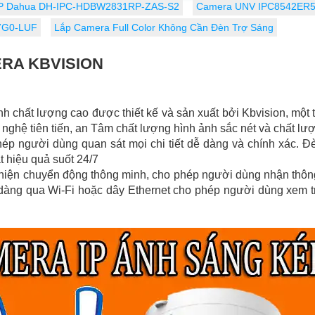
IP Dahua DH-IPC-HDBW2831RP-ZAS-S2
Camera UNV IPC8542ER5
27G0-LUF
Lắp Camera Full Color Không Cần Đèn Trợ Sáng
ERA KBVISION
nh chất lượng cao được thiết kế và sản xuất bởi Kbvision, một 
nghệ tiên tiến, an Tâm chất lượng hình ảnh sắc nét và chất lượ
hép người dùng quan sát mọi chi tiết dễ dàng và chính xác.
 hiệu quả suốt 24/7
hiện chuyển động thông minh, cho phép người dùng nhận thông 
dàng qua Wi-Fi hoặc dây Ethernet cho phép người dùng xem tr