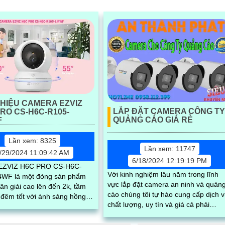
THIỆU CAMERA EZVIZ
LẮP ĐẶT CAMERA CÔNG T
RO CS-H6C-R105-
QUẢNG CÁO GIÁ RẺ
F
Lần xem: 8325
Lần xem: 11747
/29/2024 11:09:42 AM
6/18/2024 12:19:19 PM
EZVIZ H6C PRO CS-H6C-
Với kinh nghiệm lâu năm trong lĩnh
WF là một đòng sản phẩm
vực lắp đặt camera an ninh và quản
ân giải cao lên đến 2k, tầm
cáo chúng tôi tự hào cung cấp dịch 
 đêm tốt với ánh sáng hồng
chất lượng, uy tín và giá cả phải
n LED trợ sáng. Khả năng
chăng. Đội ngũ kỹ thuật viên chuyên.
...