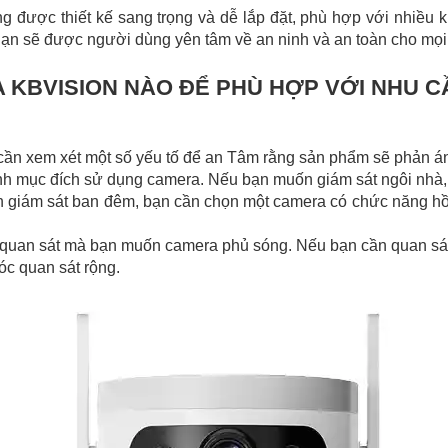
g được thiết kế sang trọng và dễ lắp đặt, phù hợp với nhiều 
ạn sẽ được người dùng yên tâm về an ninh và an toàn cho mọi 
KBVISION NÀO ĐỂ PHÙ HỢP VỚI NHU C
ần xem xét một số yếu tố để an Tâm rằng sản phẩm sẽ phản á
nh mục đích sử dụng camera. Nếu bạn muốn giám sát ngôi nhà,
n giám sát ban đêm, bạn cần chọn một camera có chức năng hồ
quan sát mà bạn muốn camera phủ sóng. Nếu bạn cần quan sát 
óc quan sát rộng.