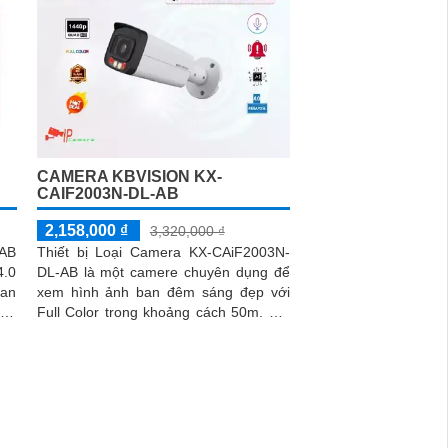
CAMERA KBVISION KX-
CAIF2003N-DL-AB
2,158,000 ₫
3,320,000 ₫
-AB
Thiết bị Loại Camera KX-CAiF2003N-
4.0
DL-AB là một camere chuyên dụng để
ban
xem hình ảnh ban đêm sáng đẹp với
Full Color trong khoảng cách 50m. Với
công nghệ hình ảnh sắc nét Full HD...