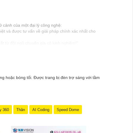
ữ cảnh của một đại lý công nghệ:
ệt và được tư vấn về giải pháp chính xác nhất cho
t từ đội ngũ chuyên gia có kinh nghiệm!"
 để trải nghiệm dịch vụ tốt nhất và nhận được sự tư
Nếu có bất kỳ yêu cầu hay câu hỏi nào khác, bạn có
g hoặc bóng tối. Được trang bị đèn trợ sáng với tầm
y 360
Thân
AI Coding
Speed Dome