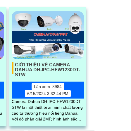
Y
GIỚI THIỆU VỀ CAMERA
DAHUA DH-IPC-HFW1230DT-
STW
Lần xem: 8984
6/15/2024 3:32:44 PM
Camera Dahua DH-IPC-HFW1230DT-
g
STW là một thiết bị an ninh chất lượng
vụ
cao từ thương hiệu nổi tiếng Dahua.
Với độ phân giải 2MP, hình ảnh sắc
..
nét và chi tiết và được tích hợp đèn
hồng ngoại thông minh giúp quan sát