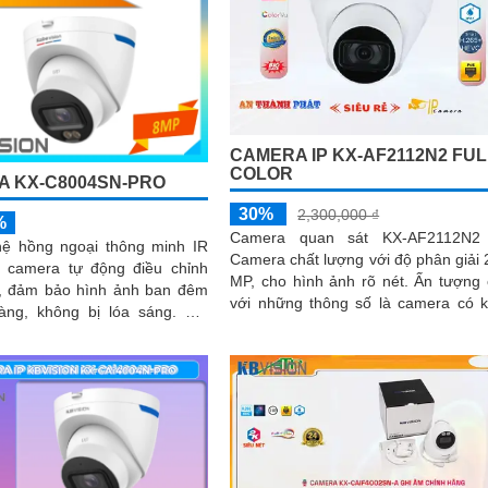
CAMERA IP KX-AF2112N2 FUL
COLOR
 KX-C8004SN-PRO
30%
2,300,000 ₫
%
Camera quan sát KX-AF2112N2 
ệ hồng ngoại thông minh IR
Camera chất lượng với độ phân giải 
 camera tự động điều chỉnh
MP, cho hình ảnh rõ nét. Ấn tượng ơn
, đảm bảo hình ảnh ban đêm
với những thông số là camera có 
àng, không bị lóa sáng. Kết
năng chụp hình màu sắc trong điều..
 khả năng chống ngược sáng
à giảm nhiễu (3DNR), hình
được luôn mượt mà, màu sắc
 và chi tiết rõ nét, ngay cả
i trường ánh sáng yếu hoặc
g phức tạp như ngược sáng
 nắng