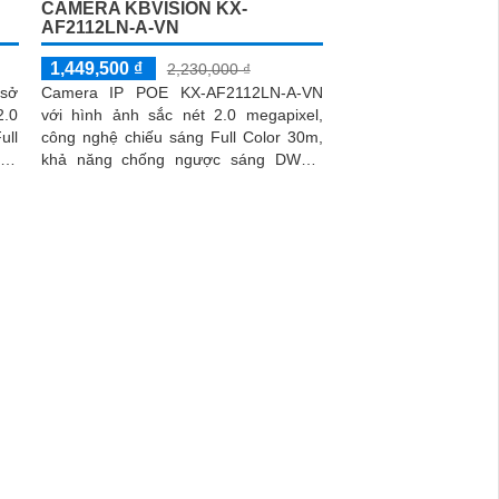
CAMERA KBVISION KX-
AF2112LN-A-VN
1,449,500 ₫
2,230,000 ₫
sở
Camera IP POE KX-AF2112LN-A-VN
2.0
với hình ảnh sắc nét 2.0 megapixel,
ull
công nghệ chiếu sáng Full Color 30m,
khả năng chống ngược sáng DWDR
kim
cùng thiết kế dome kim loại chắc chắn
mang lại khả năng lắp đặt nhanh chóng
và độ ổn định cao