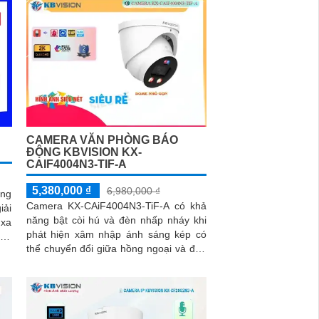
CAMERA VĂN PHÒNG BÁO
ĐỘNG KBVISION KX-
CAIF4004N3-TIF-A
5,380,000 ₫
6,980,000 ₫
òng
Camera KX-CAiF4004N3-TiF-A có khả
iải
năng bật còi hú và đèn nhấp nháy khi
 xa
phát hiện xâm nhập ánh sáng kép có
thể chuyển đổi giữa hồng ngoại và đèn
 độ
chiếu sáng ban đêm. Độ phân giải 4
báo
 đỏ