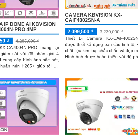
CAMERA KBVISION KX-
CAIF4002SN-A
 IP DOME AI KBVISION
4004N-PRO 4MP
2,099,500 ₫
3,230,000 ₫
Thiết Bị Camera KX-CAiF4002SN
50 ₫
4,285,000 ₫
được thiết kế dạng bán cầu tinh tế, 
KX-CAi4004N-PRO mang lại
chất liệu kim loại chắc chắn và đẹp m
 giám sát với độ phân giải 4
Hình ảnh được hoàn thiện với độ p
l cung cấp hình ảnh sắc nét,
giải Ultra 2k, đảm bảo chất lượng h
 chuẩn nén H265+ giúp tối ưu
sắc nét
 và tiết kiệm dung lượng lưu
 cạnh đó camera còn đem lại
 phát hiện thông minh như
 ảo, xâm nhập, và phân biệt
 (SMD Plus) bảo vệ an ninh