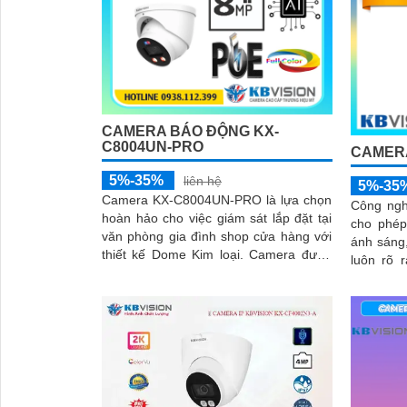
CAMERA BÁO ĐỘNG KX-
C8004UN-PRO
CAMERA
5%-35%
liên hệ
5%-35
Camera KX-C8004UN-PRO là lựa chọn
Công ngh
hoàn hảo cho việc giám sát lắp đặt tại
cho phép
văn phòng gia đình shop cửa hàng với
ánh sáng
thiết kế Dome Kim loại. Camera được
luôn rõ r
cấp nguồn qua cổng RJ45 kết nối dễ
hợp cùng
dàng với camera ghi hình từ xa
(DWDR) v
ảnh thu 
chân thực
trong mô
ánh sán
hoặc chói