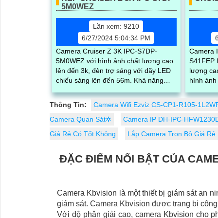
5M0WEZ
Lần xem: 9210
6/27/2024 5:04:34 PM
Camera Cruiser Z 3K IPC-S7DP-
Camera I
5M0WEZ với hình ảnh chất lượng cao
S41FEP l
lên đến 3k, đèn trợ sáng với dãy LED
lượng cao
chiếu sáng lên đến 56m. Khả năng
hình ảnh sắc
quay xoay, zoom 12x cùng góc nhìn
quay xoa
rộng giúp...
bụi bẩn...
Thông Tin:
Camera Wifi Ezviz CS-CP1-R105-1L2W
Camera Quan Sát✲
Camera IP DH-IPC-HFW1230D
Giá Rẻ Có Tốt Không
Lắp Camera Trọn Bộ Giá Rẻ
ĐẶC ĐIỂM NỔI BẬT CỦA CAM
Camera Kbvision là một thiết bị giám sát an ni
giám sát. Camera Kbvision được trang bị công 
Với độ phân giải cao, camera Kbvision cho p