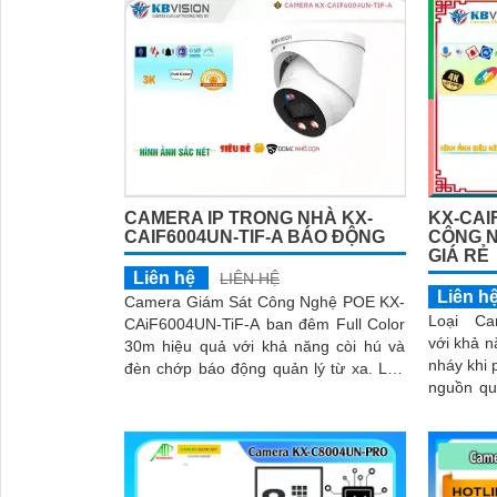
CAMERA IP TRONG NHÀ KX-
KX-CAI
CAIF6004UN-TIF-A BÁO ĐỘNG
CÔNG N
GIÁ RẺ
Liên hệ
LIÊN HỆ
Liên h
Camera Giám Sát Công Nghệ POE KX-
Loại Ca
CAiF6004UN-TiF-A ban đêm Full Color
'
với khả n
30m hiệu quả với khả năng còi hú và
nháy khi phá
đèn chớp báo động quản lý từ xa. Lắp
nguồn qu
trong nhà phù hợp văn phòng, gia đình,
sáng kép
cửa hàng
ngoại hoặ