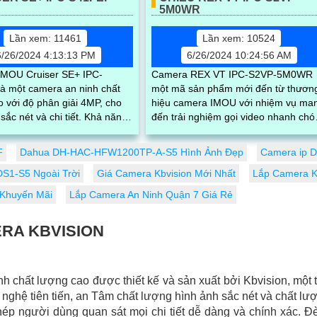
5M0WR
Lần xem: 11461
Lần xem: 10524
6/26/2024 4:13:13 PM
6/26/2024 10:24:56 AM
MOU Cruiser SE+ IPC-
Camera REX VT IPC-S2VP-5M0WR
à một camera an ninh chất
một mã sản phẩm mới đến từ thươn
 với độ phân giải 4MP, cho
hiệu camera IMOU với nhiệm vụ ma
 nét và chi tiết. Khả năng
đến trải nghiệm gọi video nhanh chó
y 360 cùng chống nước và
và chính xác cho người già và trẻ em
Với...
F
Dahua DH-HAC-HFW1200TP-A-S5 Hình Ảnh Đẹp
Camera ip 
S1-S5 Ngoài Trời
Giá Camera Kbvision Mới Nhất
Lắp Camera K
 Khuyến Mãi
Lắp Camera An Ninh Quận 7 Giá Rẻ
ERA KBVISION
nh chất lượng cao được thiết kế và sản xuất bởi Kbvision, một 
nghệ tiên tiến, an Tâm chất lượng hình ảnh sắc nét và chất lượ
hép người dùng quan sát mọi chi tiết dễ dàng và chính xác.