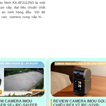
n Ninh KX-AF2112N3 là một
ao cấp, đạt tiêu chuẩn chất
an ninh hàng đầu. Với độ
i cao, camera cung cấp hình
nét và chất lượng màu sắc
EW CAMERA IMOU
REVIEW CAMERA IMOU GỌI 
ER SE+ IPC-S41FEP
CHIỀU REX VT IPC-S2VP-