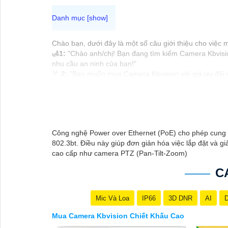
Chào bạn, dưới đây là một số câu giới thiệu cho việc
🛃
1:
"Chào anh/chị! Bạn đang tìm kiếm Camera Kbvision
nhu cầu an ninh của bạn!"
️🏅️
2:
"Bạn muốn mua Camera Kbvision với giá ưu đãi và
️🥈
3:
"Chúng tôi cam kết cung cấp Camera Kbvision chín
vấn chuyên nghiệp về giải pháp an ninh cần thiết!"
Hy vọng những câu giới thiệu trên sẽ giúp bạn thành 
thể chia sẻ để tôi hỗ trợ bạn tốt hơn!
Công nghệ Power over Ethernet (PoE) cho phép cung 
802.3bt. Điều này giúp đơn giản hóa việc lắp đặt và gi
cao cấp như camera PTZ (Pan-Tilt-Zoom)
C
Mic Và Loa
IP66
3D DNR
AI
D
Mua Camera Kbvision Chiết Khấu Cao