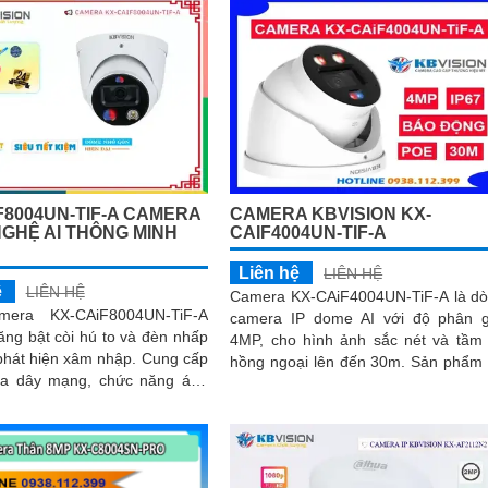
F8004UN-TIF-A CAMERA
CAMERA KBVISION KX-
GHỆ AI THÔNG MINH
CAIF4004UN-TIF-A
Liên hệ
LIÊN HỆ
ệ
LIÊN HỆ
Camera KX-CAiF4004UN-TiF-A là d
mera KX-CAiF8004UN-TiF-A
camera IP dome AI với độ phân g
ăng bật còi hú to và đèn nhấp
4MP, cho hình ảnh sắc nét và tầm
t hiện xâm nhập. Cung cấp
hồng ngoại lên đến 30m. Sản phẩm hỗ
a dây mạng, chức năng ánh
trợ đèn LED tầm xa 30m, cùng chế
 chuyên dụng, lựa chọn hồng
ánh sáng thông minh và tính năng 
c đèn chiếu sáng
động chủ động bằng đèn LED xanh
và còi hú 110dB