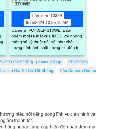
3T0WE
Lần xem: 10389
6/25/2024 10:55:10 AM
Camera IPC-K9EP-3T0WE là sản
g
phẩm mới ra mắt của IMOU với những
ng
thông số kỹ thuật nổi trội như chất
ng
lượng hình ảnh chất lượng 2k, đèn trợ
.
sáng tích hợp sẵn, khả năng quay
xoay...
DS-2CD1323G0E-I(L) dome 2.0mp
VP-2300SI
bvision Giá Rẻ Có Tốt Không
Lắp Camera Dahua
thương hiệu nổi tiếng trong lĩnh vực an ninh và
ng âm thanh tốt.
 Đèn hồng ngoại cung cấp hiện đèn ban đêm mà