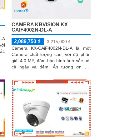
CAMERA KBVISION KX-
CAIF4002N-DL-A
-A
2,089,750 ₫
3,215,000 ₫
với
Camera KX-CAiF4002N-DL-A là một
ắt.
Camera chất lượng cao, với độ phân
hân
giải 4.0 MP, đảm bảo hình ảnh sắc nét
ình
cả ngày và đêm. Ấn tượng ơn với
những thông số là camera này có khả
năng...