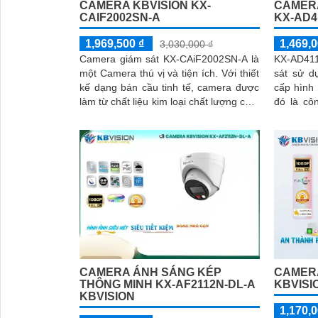
CAMERA KBVISION KX-
CAMERA
CAIF2002SN-A
KX-AD4
1,969,500 ₫
1,469,0
3,030,000 ₫
Camera giám sát KX-CAiF2002SN-A là
KX-AD41
một Camera thú vị và tiện ích. Với thiết
sát sử d
kế dạng bán cầu tinh tế, camera được
cấp hình
làm từ chất liệu kim loại chất lượng cao,
đó là cô
mang đến vẻ ngoài sang trọng và đẳng
sát ban 
cấp
Ngoài ra
được nâ
ninh với 
người chí
CAMERA ÁNH SÁNG KÉP
CAMERA
THÔNG MINH KX-AF2112N-DL-A
KBVISI
KBVISION
1,170,0