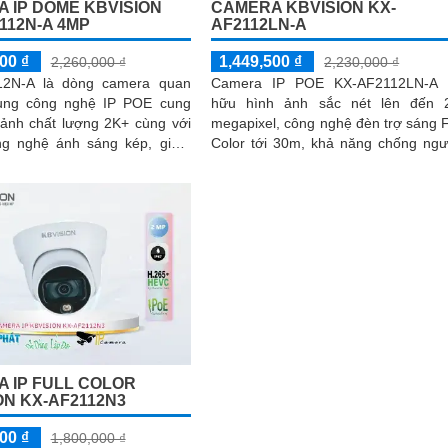
 IP DOME KBVISION
CAMERA KBVISION KX-
112N-A 4MP
AF2112LN-A
00 ₫
1,449,500 ₫
2,260,000 ₫
2,230,000 ₫
12N-A là dòng camera quan
Camera IP POE KX-AF2112LN-A 
ụng công nghệ IP POE cung
hữu hình ảnh sắc nét lên đến 
 ảnh chất lượng 2K+ cùng với
megapixel, công nghệ đèn trợ sáng F
ng nghệ ánh sáng kép, giám
Color tới 30m, khả năng chống ngược
đêm linh hoạt mà hiệu quả.
sáng DWDR cùng thiết kế dome 
 camera IP KX-AD4112N-A còn
loại...
ng cao khả năng bảo vệ an
trang bị tính năng phát hiện
nh xác
 IP FULL COLOR
ON KX-AF2112N3
00 ₫
1,800,000 ₫