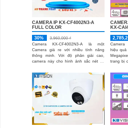
CAMERA IP KX-CF4002N3-A
CAMERA
FULL COLOR
KX-CAI
30%
2,785,2
3,960,000 ₫
Camera KX-CF4002N3-A là một
Camera 
Camera giá re với nhiều tính năng
hiệu quả
thông minh. Với độ phân giải cao,
Megapixe
camera này cho hình ảnh sắc nét và
trang bị
chất lượng cao. Thiết kế nhỏ gọn và dễ
hình ảnh
dàng...
trữ. Bên
khả năng
hàng rào
người/xe
hiệu quả