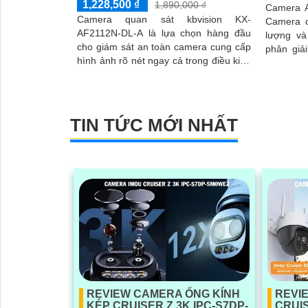
1,228,500 ₫
1,890,000 ₫
Camera A
Camera quan sát kbvision KX-
Camera c
AF2112N-DL-A là lựa chọn hàng đầu
lượng và 
cho giám sát an toàn camera cung cấp
phân giả
hình ảnh rõ nét ngay cả trong điều kiện
ảnh sắc 
thiếu sáng mà vẫn có màu ban đêm
tuyệt đẹp
nhờ...
TIN TỨC MỚI NHẤT
REVIEW CAMERA ỐNG KÍNH
REVI
KÉP CRUISER Z 3K IPC-S7DP-
CRUIS