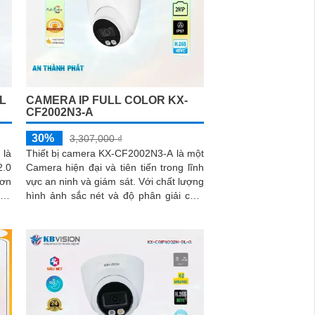
L
CAMERA IP FULL COLOR KX-
CF2002N3-A
30%
3,307,000 ₫
là
Thiết bị camera KX-CF2002N3-A là một
2.0
Camera hiện đại và tiên tiến trong lĩnh
vực an ninh và giám sát. Với chất lượng
khả
hình ảnh sắc nét và độ phân giải cao,
.
nó cho phép người dùng quan sát và
ghi lại mọi hoạt động xảy ra trong khu
vực được giám sát