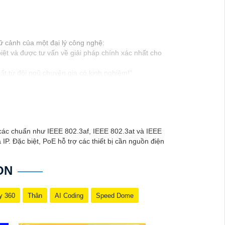
ữ cảnh của một đại lý công nghệ:
ệt và được tư vấn về giải pháp chính xác nhất cho
t từ đội ngũ chuyên gia có kinh nghiệm!"
 để trải nghiệm dịch vụ tốt nhất và nhận được sự tư
Nếu có bất kỳ yêu cầu hay câu hỏi nào khác, bạn có
các chuẩn như IEEE 802.3af, IEEE 802.3at và IEEE
IP. Đặc biệt, PoE hỗ trợ các thiết bị cần nguồn điện
ON
y 360
Thân
AI Coding
Speed Dome