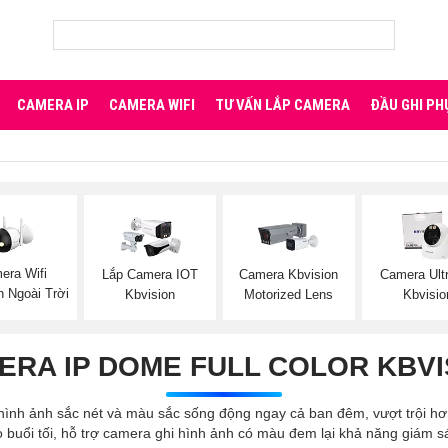
CAMERA IP
CAMERA WIFI
TƯ VẤN LẮP CAMERA
ĐẦU GHI PH
era Wifi
Lắp Camera IOT
Camera Kbvision
Camera Ult
n Ngoài Trời
Kbvision
Motorized Lens
Kbvisio
ERA IP DOME FULL COLOR KBVI
 hình ảnh sắc nét và màu sắc sống động ngay cả ban đêm, vượt trội h
 buổi tối, hỗ trợ camera ghi hình ảnh có màu đem lại khả năng giám sá