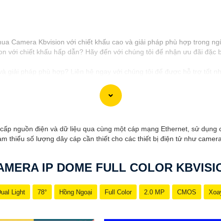
 mua Camera Kbvision với chiết khấu cao và giải pháp phù hợp trong ng
 với chiết khấu hấp dẫn? Hãy đến với chúng tôi để nhận ưu đãi đặc bi
 giải pháp phù hợp? Liên hệ ngay với chúng tôi để được hỗ trợ tốt nhấ
h hãng với chiết khấu cao nhất trên thị trường. Hãy đến với chúng tôi
công trong việc tiếp cận khách hàng và tăng cơ hội bán hàng của bạn. 
cấp nguồn điện và dữ liệu qua cùng một cáp mạng Ethernet, sử dụng 
ảm thiểu số lượng dây cáp cần thiết cho các thiết bị điện tử như camera 
AMERA IP DOME FULL COLOR KBVISI
ual Light
78°
Hồng Ngoại
Full Color
2.0 MP
CMOS
Xoa