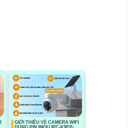
2
GIỚI THIỆU VỀ CAMERA WIFI
DÙNG PIN IMOU IPC-K9EP-