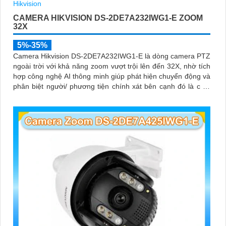
CAMERA HIKVISION DS-2DE7A232IWG1-E ZOOM
32X
5%-35%
Camera Hikvision DS-2DE7A232IWG1-E là dòng camera PTZ
ngoài trời với khả năng zoom vượt trội lên đến 32X, nhờ tích
hợp công nghệ AI thông minh giúp phát hiện chuyển động và
phân biệt người/ phương tiện chính xát bên cạnh đó là c và
loa dược tích hợp mang đến trãi nghiệm giám sát có âm
thanh