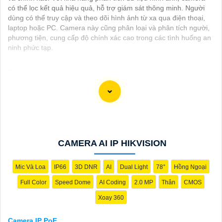
có thể lọc kết quả hiệu quả, hỗ trợ giám sát thông minh. Người
dùng có thể truy cập và theo dõi hình ảnh từ xa qua điện thoại,
laptop hoặc PC. Camera này cũng phân loại và phân tích người,
phương tiện, cung cấp độ chính xác cao trong các tình huống an
ninh phức tạp.
Camera IP POE giúp giảm thiểu sự phức tạp trong việc lắp đặt
và tiết kiệm chi phí cáp vì không cần phải kéo riêng cáp nguồn
và cáp mạng. Dòng camera này chính là sự lựa chọn lý tưởng
cho các hệ thống giám sát hiện đại, mang lại sự tiện lợi, ổn định
và tiết kiệm chi phí cho người sử dụng. Dưới đây là một số đề
CAMERA AI IP HIKVISION
xuất lắp camera IP POE giá rẻ chất lượng dành cho bạn tham
khảo!
Mic Và Loa
IP66
3D DNR
AI
Dual Light
78°
Hồng Ngoại
Full Color
Speed Dome
AI Coding
2.0 MP
Thân
CMOS
Xoay 360
Camera IP PoE