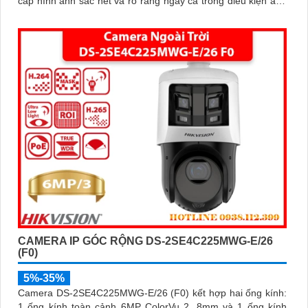
cấp hình ảnh sắc nét và rõ ràng ngay cả trong điều kiện ánh
sáng yếu
CAMERA IP GÓC RỘNG DS-2SE4C225MWG-E/26
(F0)
5%-35%
Camera DS-2SE4C225MWG-E/26 (F0) kết hợp hai ống kính:
1 ống kính toàn cảnh 6MP ColorVu 2. 8mm và 1 ống kính