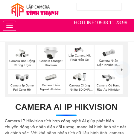
HOTLINE: 0938.11.23.99
Toggle
navigation
Lắp Camera Hik
Phát Hiện Xe
Camera Nhận
Camera Báo Động
Camera Starlight
Diện Khuôn Mặt
Chống Trộm
Hikvision
Hikvision
Hikvision
Camera Đếm
Camera Ip Dome
Camera Chống
Camera Có Hàng
Người Hikvision
Full Color Hik
Nhiễu 3D-DNR
Rào Ảo Hikvision
Dahua
CAMERA AI IP HIKVISION
Camera IP Hikvision tích hợp công nghệ AI giúp phát hiện
chuyển động và nhận diện đối tượng, mang lại hình ảnh sắc nét
và chính xác. Với khả năng phân tích dữ liệu hình ảnh, camera