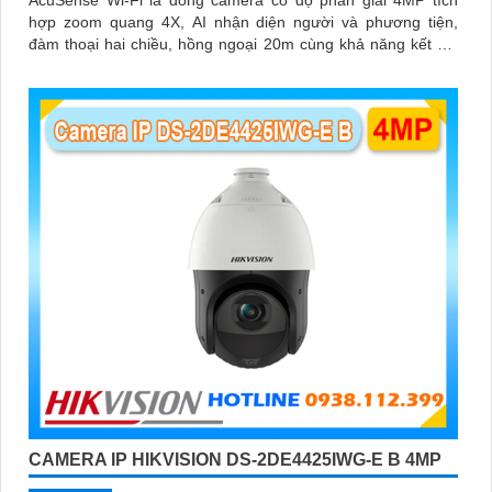
AcuSense Wi-Fi là dòng camera có độ phân giải 4MP tích
hợp zoom quang 4X, AI nhận diện người và phương tiện,
đàm thoại hai chiều, hồng ngoại 20m cùng khả năng kết nối
không dây linh hoạt cho hệ thống giám sát hiện đại
CAMERA IP HIKVISION DS-2DE4425IWG-E B 4MP