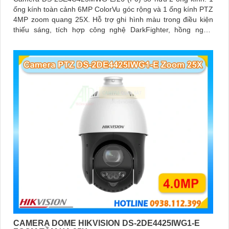
ống kính toàn cảnh 6MP ColorVu góc rộng và 1 ống kính PTZ
4MP zoom quang 25X. Hỗ trợ ghi hình màu trong điều kiện
thiếu sáng, tích hợp công nghệ DarkFighter, hồng ngoại
100m, đèn trắng 30m, Face Capture, chống rung EIS và
chuẩn nén H
CAMERA DOME HIKVISION DS-2DE4425IWG1-E