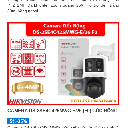
PTZ 2MP DarkFighter zoom quang 25X. Hỗ trợ đèn trắng
30m, hồng ngoại...
CAMERA DS-2SE4C425MWG-E/26 (F0) GÓC RỘNG
5%-35%
Camera DS-2SE4C425MWG-E/26 (F0) sở hữu 2 ống kính: 1