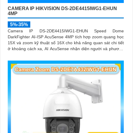
CAMERA IP HIKVISION DS-2DE4415IWG1-EHUN
4MP
5%-35%
Camera IP DS-2DE4415IWG1-EHUN Speed Dome
DarkFighter AI-ISP AcuSense 4MP tích hợp zoom quang học
15X và zoom kỹ thuật số 16X cho khả năng quan sát chi tiết
ở khoảng cách xa, AI AcuSense nhận diện người và phương
tiện hỗ trợ chụp đồng thời tối đa 5 khuôn mặt