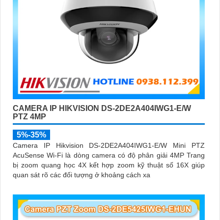
CAMERA IP HIKVISION DS-2DE2A404IWG1-E/W
PTZ 4MP
5%-35%
Camera IP Hikvision DS-2DE2A404IWG1-E/W Mini PTZ
AcuSense Wi-Fi là dòng camera có độ phân giải 4MP Trang
bị zoom quang học 4X kết hợp zoom kỹ thuật số 16X giúp
quan sát rõ các đối tượng ở khoảng cách xa