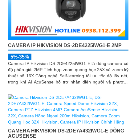
CAMERA IP HIKVISION DS-2DE4225IWG1-E 2MP
5%-35%
Camera IP Hikvision DS-2DE4225IWG1-E là dòng camera có
độ phân giải 2MP Tích hợp zoom quang học 25X và zoom kỹ
thuật số 16X Công nghệ Self-learning tối ưu tốc độ lấy nét,
trong khi AI AcuSense hỗ trợ nhận diện người và phương
tiện, chụp tối đa 5 khuôn mặt đồng thời
CAMERA HIKVISION DS-2DE7A432IWG1-E DÒNG
ACUSENSE