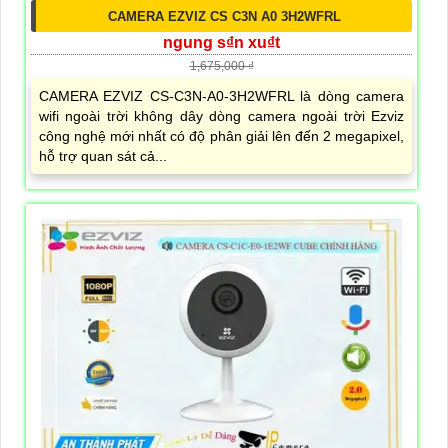
CAMERA EZVIZ CS C3N A0 3H2WFRL
ngung s₫n xu₫t
1,675,000 ₫
CAMERA EZVIZ CS-C3N-A0-3H2WFRL là dòng camera
wifi ngoài trời không dây dòng camera ngoài trời Ezviz
công nghệ mới nhất có độ phân giải lên đến 2 megapixel,
hỗ trợ quan sát cả...