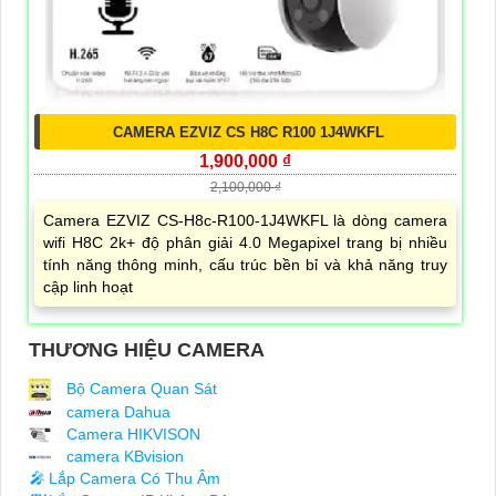
CAMERA EZVIZ CS H8C R100 1J4WKFL
1,900,000 ₫
2,100,000 ₫
Camera EZVIZ CS-H8c-R100-1J4WKFL là dòng camera
wifi H8C 2k+ độ phân giải 4.0 Megapixel trang bị nhiều
tính năng thông minh, cấu trúc bền bỉ và khả năng truy
cập linh hoạt
THƯƠNG HIỆU CAMERA
Bộ Camera Quan Sát
camera Dahua
Camera HIKVISON
camera KBvision
️🎤️
Lắp Camera Có Thu Âm