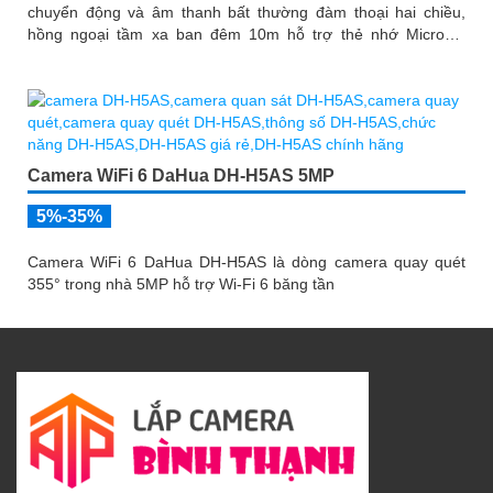
chuyển động và âm thanh bất thường đàm thoại hai chiều,
hồng ngoại tầm xa ban đêm 10m hỗ trợ thẻ nhớ MicroSD
256GB ONVIF và điều khiển từ xa qua ứng dụng DMSS
Camera WiFi 6 DaHua DH-H5AS 5MP
5%-35%
Camera WiFi 6 DaHua DH-H5AS là dòng camera quay quét
355° trong nhà 5MP hỗ trợ Wi-Fi 6 băng tần