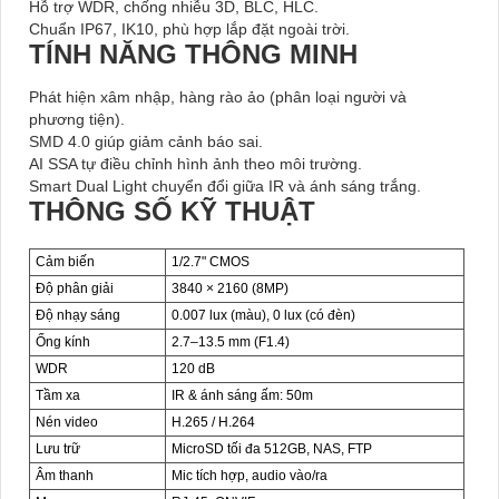
Hỗ trợ WDR, chống nhiễu 3D, BLC, HLC.
Chuẩn IP67, IK10, phù hợp lắp đặt ngoài trời.
TÍNH NĂNG THÔNG MINH
Phát hiện xâm nhập, hàng rào ảo (phân loại người và
phương tiện).
SMD 4.0 giúp giảm cảnh báo sai.
AI SSA tự điều chỉnh hình ảnh theo môi trường.
Smart Dual Light chuyển đổi giữa IR và ánh sáng trắng.
THÔNG SỐ KỸ THUẬT
Cảm biến
1/2.7" CMOS
Độ phân giải
3840 × 2160 (8MP)
Độ nhạy sáng
0.007 lux (màu), 0 lux (có đèn)
Ống kính
2.7–13.5 mm (F1.4)
WDR
120 dB
Tầm xa
IR & ánh sáng ấm: 50m
Nén video
H.265 / H.264
Lưu trữ
MicroSD tối đa 512GB, NAS, FTP
Âm thanh
Mic tích hợp, audio vào/ra