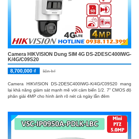
Camera HIKVISION Dung SIM 4G DS-2DESC400IWG-
K/4G/C09S20
8,700,000 ₫
liên h₫
Camera HIKVISION DS-2DESC400IWG-K/4G/C09S20 mang
lại khả năng giám sát mạnh mẽ với cảm biến 1/2. 7" CMOS độ
phân giải 4MP cho hình ảnh rõ nét cả ngày lẫn đêm