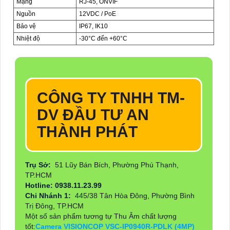
Mạng
RJ-45, ONVIF
Nguồn
12VDC / PoE
Bảo vệ
IP67, IK10
Nhiệt độ
-30°C đến +60°C
CÔNG TY TNHH TM-
DV ĐẦU TƯ AN
THÀNH PHÁT
Trụ Sở:
51 Lũy Bán Bích, Phường Phú Thạnh,
TP.HCM
Hotline: 0938.11.23.99
Chi Nhánh 1:
445/38 Tân Hòa Đông, Phường Bình
Trị Đông, TP.HCM
Một số sản phẩm tương tự Thu Âm chất lượng
tốt:
Camera VISIONCOP VSC-IP0940R-PDLK (4MP)