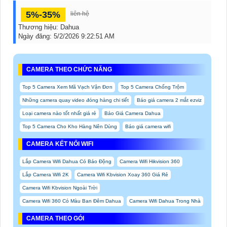
5%-35%
liên hệ
Thương hiệu:
Dahua
Ngày đăng:
5/2/2026 9:22:51 AM
CAMERA THEO CHỨC NĂNG
Top 5 Camera Xem Mã Vạch Vận Đơn
Top 5 Camera Chống Trộm
Những camera quay video đóng hàng chi tiết
Báo giá camera 2 mắt ezviz
Loại camera nào tốt nhất giá rẻ
Báo Giá Camera Dahua
Top 5 Camera Cho Kho Hàng Nên Dùng
Báo giá camera wifi
CAMERA KẾT NỐI WIFI
Lắp Camera Wifi Dahua Có Báo Động
Camera Wifi Hikvision 360
Lắp Camera Wifi 2K
Camera Wifi Kbvision Xoay 360 Giá Rẻ
Camera Wifi Kbvision Ngoài Trời
Camera Wifi 360 Có Màu Ban Đêm Dahua
Camera Wifi Dahua Trong Nhà
CAMERA THEO GÓI