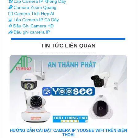
📶
Lắp Camera IP Không Dây
🕵️
Camera Zoom Quang
🧛‍♀️
Camera Tích Hợp AI
💻
Lắp Camera IP Có Dây
⚙️
Đầu Ghi Camera HD
📥
Đầu ghi camera IP
TIN TỨC LIÊN QUAN
HƯỚNG DẪN CÀI ĐẶT CAMERA IP YOOSEE WIFI TRÊN ĐIỆN
THOẠI