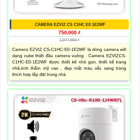
CAMERA EZVIZ CS C1HC E0 1E2WF
750,000 ₫
1,077,000 ₫
Camera EZVIZ CS-C1HC-E0-1E2WF là dòng camera wifi
dạng cube thiết đầu camera vuông . Camera EZVIZCS-
C1HC-E0-1E2WF được thiết kế nhỏ gọn, thiết kế trang
nhã,tính thẫm mỹ cao , đẹp mắt màu sắc sang trọng
thích hợp lắp đặt trong nhà