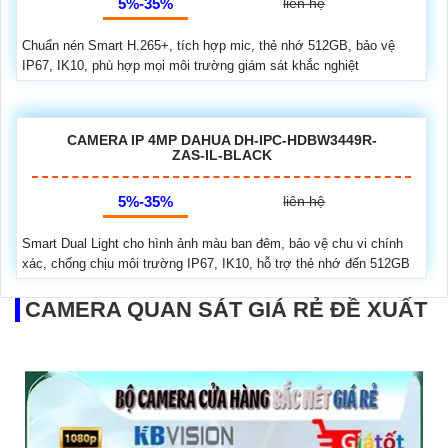
5%-35%
liên hệ
Chuẩn nén Smart H.265+, tích hợp mic, thẻ nhớ 512GB, bảo vệ
IP67, IK10, phù hợp mọi môi trường giám sát khắc nghiệt
CAMERA IP 4MP DAHUA DH-IPC-HDBW3449R-
ZAS-IL-BLACK
5%-35%
liên hệ
Smart Dual Light cho hình ảnh màu ban đêm, bảo vệ chu vi chính
xác, chống chịu môi trường IP67, IK10, hỗ trợ thẻ nhớ đến 512GB
CAMERA QUAN SÁT GIÁ RẺ ĐỀ XUẤT