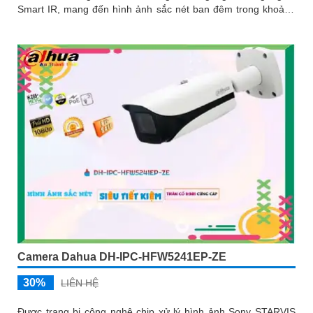
Smart IR, mang đến hình ảnh sắc nét ban đêm trong khoảng
cách...
Camera Dahua DH-IPC-HFW5241EP-ZE
30%
LIÊN HỆ
Được trang bị công nghệ chip xử lý hình ảnh Sony STARVIS