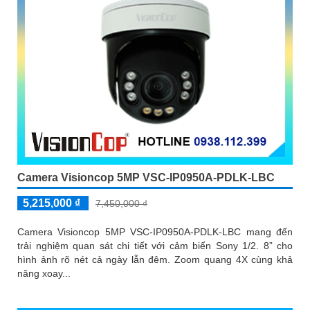
Camera Visioncop 5MP VSC-IP0950A-PDLK-LBC
5,215,000 ₫
7,450,000 ₫
Camera Visioncop 5MP VSC-IP0950A-PDLK-LBC mang đến
trải nghiệm quan sát chi tiết với cảm biến Sony 1/2. 8” cho
hình ảnh rõ nét cả ngày lẫn đêm. Zoom quang 4X cùng khả
năng xoay...