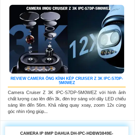
REVIEW CAMERA ỐNG KÍNH KÉP CRUISER Z 3K IPC-S7DP-
5M0WEZ
Camera Cruiser Z 3K IPC-S7DP-5M0WEZ với hình ảnh
chất lượng cao lên đến 3k, đèn trợ sáng với dãy LED chiếu
sáng lên đến 56m. Khả năng quay xoay, zoom 12x cùng
góc nhìn rộng giúp...
CAMERA IP 8MP DAHUA DH-IPC-HDBW3849E-