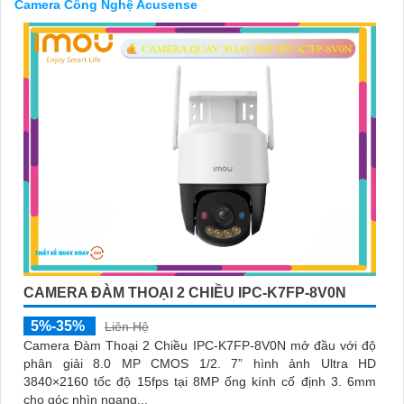
Camera Công Nghệ Acusense
'
CAMERA ĐÀM THOẠI 2 CHIỀU IPC-K7FP-8V0N
5%-35%
Liên Hệ
Camera Đàm Thoại 2 Chiều IPC-K7FP-8V0N mở đầu với độ
phân giải 8.0 MP CMOS 1/2. 7” hình ảnh Ultra HD
3840×2160 tốc độ 15fps tại 8MP ống kính cố định 3. 6mm
cho góc nhìn ngang...