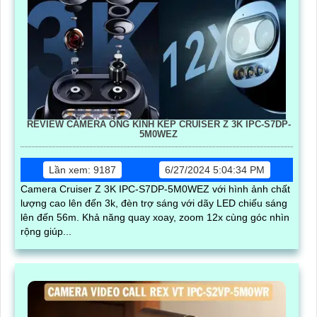
REVIEW CAMERA ỐNG KÍNH KÉP CRUISER Z 3K IPC-S7DP-
5M0WEZ
Lần xem: 9187
6/27/2024 5:04:34 PM
Camera Cruiser Z 3K IPC-S7DP-5M0WEZ với hình ảnh chất
lượng cao lên đến 3k, đèn trợ sáng với dãy LED chiếu sáng
lên đến 56m. Khả năng quay xoay, zoom 12x cùng góc nhìn
rộng giúp...