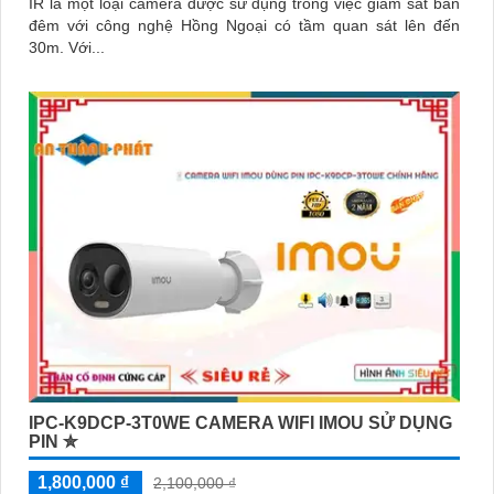
IR là một loại camera được sử dụng trong việc giám sát ban
đêm với công nghệ Hồng Ngoại có tầm quan sát lên đến
30m. Với...
IPC-K9DCP-3T0WE CAMERA WIFI IMOU SỬ DỤNG
PIN ✮
1,800,000 ₫
2,100,000 ₫