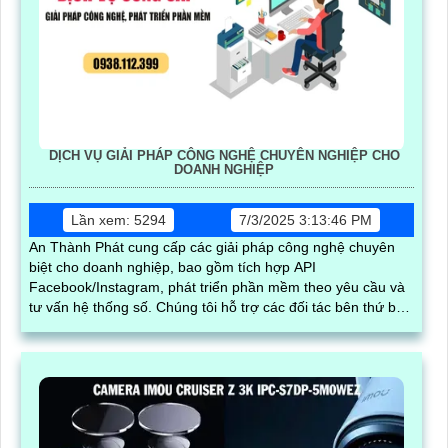
DỊCH VỤ GIẢI PHÁP CÔNG NGHỆ CHUYÊN NGHIỆP CHO
DOANH NGHIỆP
Lần xem: 5294
7/3/2025 3:13:46 PM
An Thành Phát cung cấp các giải pháp công nghệ chuyên
biệt cho doanh nghiệp, bao gồm tích hợp API
Facebook/Instagram, phát triển phần mềm theo yêu cầu và
tư vấn hệ thống số. Chúng tôi hỗ trợ các đối tác bên thứ ba
xây dựng, vận hành và mở rộng hệ thống trên nền tảng
mạng xã hội, giúp tối ưu hóa quy trình kinh doanh và kết nối
khách hàng hiệu quả trong thời đại số