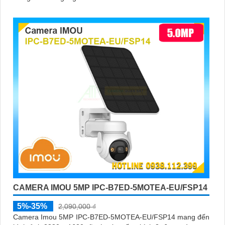
CAMERA IMOU 5MP IPC-B7ED-5MOTEA-EU/FSP14
5%-35%
2,090,000 ₫
Camera Imou 5MP IPC-B7ED-5MOTEA-EU/FSP14 mang đến