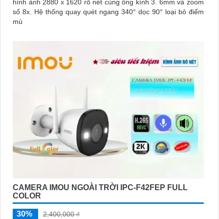
hình ảnh 2880 x 1620 rõ nét cùng ống kính 3. 6mm và zoom
số 8x. Hệ thống quay quét ngang 340° dọc 90° loại bỏ điểm
mù
CAMERA IMOU NGOÀI TRỜI IPC-F42FEP FULL
COLOR
30%
2,400,000 ₫