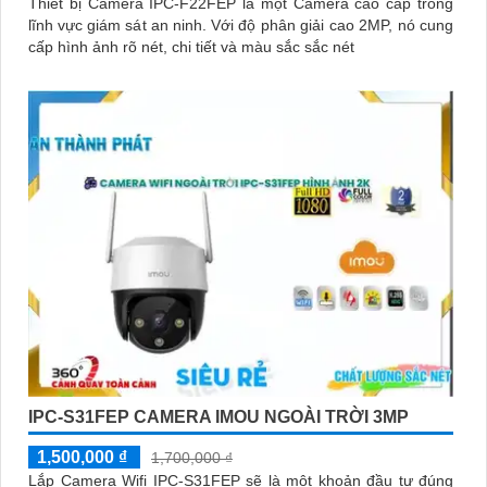
Thiết bị Camera IPC-F22FEP là một Camera cao cấp trong
lĩnh vực giám sát an ninh. Với độ phân giải cao 2MP, nó cung
cấp hình ảnh rõ nét, chi tiết và màu sắc sắc nét
IPC-S31FEP CAMERA IMOU NGOÀI TRỜI 3MP
1,500,000 ₫
1,700,000 ₫
Lắp Camera Wifi IPC-S31FEP sẽ là một khoản đầu tư đúng