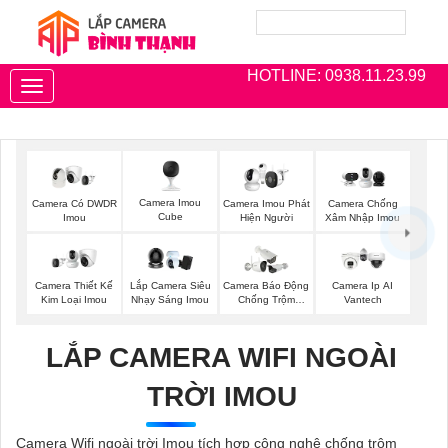
HOTLINE: 0938.11.23.99
Toggle
navigation
Camera Imou
Camera Có DWDR
Camera Imou Phát
Camera Chống
Cube
Imou
Hiện Người
Xâm Nhập Imou
Camera Thiết Kế
Lắp Camera Siêu
Camera Báo Động
Camera Ip AI
Kim Loại Imou
Nhạy Sáng Imou
Chống Trộm
Vantech
Hikvision
LẮP CAMERA WIFI NGOÀI
TRỜI IMOU
Camera Wifi ngoài trời Imou tích hợp công nghệ chống trộm