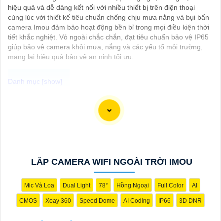
hiệu quả và dễ dàng kết nối với nhiều thiết bị trên điện thoại
cùng lúc với thiết kế tiêu chuẩn chống chịu mưa nắng và bụi bẩn
camera Imou đảm bảo hoạt động bền bỉ trong mọi điều kiện thời
tiết khắc nghiệt. Vỏ ngoài chắc chắn, đạt tiêu chuẩn bảo vệ IP65
giúp bảo vệ camera khỏi mưa, nắng và các yếu tố môi trường,
mang lại hiệu quả bảo vệ an ninh tối ưu.
Camera Công Nghệ Acusense là sự lựa chọn hoàn hảo cho việc
giám sát an ninh với chất lượng cao và giá cả phải chăng. Với
công nghệ Acusense tiên tiến, camera có khả năng nhận diện và
phân biệt chính xác giữa con người và vật thể khác, giúp giảm
tối đa các cảnh báo giả mạo. Đồng thời, chất lượng hình ảnh sắc
nét và độ phân giải cao giúp bạn quan sát mọi góc độ một cách
LẮP CAMERA WIFI NGOÀI TRỜI IMOU
rõ ràng. Khám phá ngay và đầu tư vào Camera Acusense để
bảo vệ tài sản và gia đình của bạn ngay hôm nay!
Mic Và Loa
Dual Light
78°
Hồng Ngoại
Full Color
AI
CMOS
Xoay 360
Speed Dome
AI Coding
IP66
3D DNR