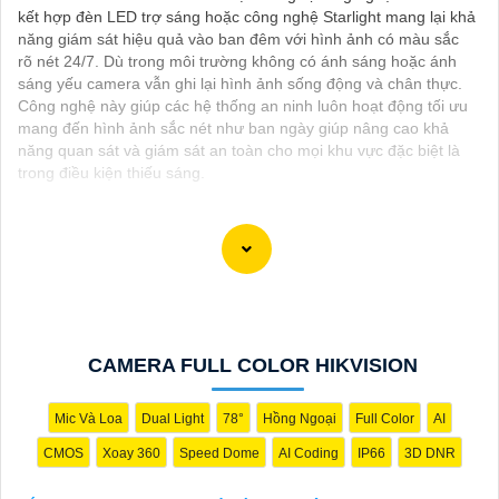
kết hợp đèn LED trợ sáng hoặc công nghệ Starlight mang lại khả
năng giám sát hiệu quả vào ban đêm với hình ảnh có màu sắc
rõ nét 24/7. Dù trong môi trường không có ánh sáng hoặc ánh
sáng yếu camera vẫn ghi lại hình ảnh sống động và chân thực.
Công nghệ này giúp các hệ thống an ninh luôn hoạt động tối ưu
mang đến hình ảnh sắc nét như ban ngày giúp nâng cao khả
năng quan sát và giám sát an toàn cho mọi khu vực đặc biệt là
trong điều kiện thiếu sáng.
Chắc chắn, dưới đây là một số tư vấn về việc lắp đặt camera
Full Color có màu ban đêm:
1:
**Chọn camera Full Color có chất lượng hình ảnh tốt**: Chọn
camera có độ phân giải cao và cảm biến hình ảnh cảm nhận
CAMERA FULL COLOR HIKVISION
ánh sáng ban đêm tốt để thu được hình ảnh rõ nét.
📽
2:
**Vị trí lắp camera**: Đảm bảo lắp camera ở những vị trí
chiến lược để quan sát toàn bộ khu vực cần giám sát, đặc biệt là
Mic Và Loa
Dual Light
78°
Hồng Ngoại
Full Color
AI
các khu vực tiềm ẩn nguy cơ như cửa ra vào, sân thượng, khu
CMOS
Xoay 360
Speed Dome
AI Coding
IP66
3D DNR
vực có giá trị, v.v.
❈
3:
**Ánh sáng bổ sung**: Nếu khu vực cần giám sát có ánh