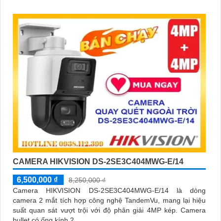
đêm
CAMERA HIKVISION DS-2SE3C404MWG-E/14
6,500,000 ₫
8,250,000 ₫
Camera HIKVISION DS-2SE3C404MWG-E/14 là dòng
camera 2 mắt tích hợp công nghệ TandemVu, mang lại hiệu
suất quan sát vượt trội với độ phân giải 4MP kép. Camera
bullet có ống kính 2