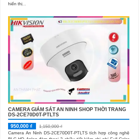
hiển thị...
'
CAMERA GIÁM SÁT AN NINH SHOP THỜI TRANG
DS-2CE70D0T-PTLTS
950,000 ₫
1,150,000 ₫
Camera An Ninh DS-2CE70D0T-PTLTS tích hợp công nghệ
BLC HD Anlog đàm thoại 2 chiều tiết kiệm chi phí Full Color