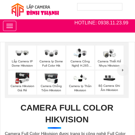
HOTLINE: 0938.11.23.99
Toggle
navigation
Lắp Camera IP
Camera Ip Dome
Camera Công
Camera Thiết Kế
Dome Hikvision
Full Color Hik
Nghệ H.265
Nhựa Hikvision
Hikvision
Bộ Camera Ghi
Camera Hikvision
Camera Chống
Camera Ip Thân
Âm Hikvision
Giá Rẻ
Trộm Hikvision
Hikvision
CAMERA FULL COLOR
HIKVISION
Camera Full Color Hikvision được trang bị công nghệ Full Color