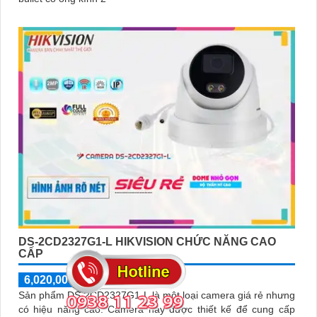
DS-2CD2327G1-L HIKVISION CHỨC NĂNG CAO
CẤP
6,020,000 ₫
6,020,000 ₫
Sản phẩm DS-2CD2327G1-L là một loại camera giá rẻ nhưng
có hiệu năng cao. Camera này được thiết kế để cung cấp