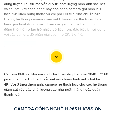
dung lượng lưu trữ mà vẫn duy trì chất lượng hình ảnh sắc nét
và chi tiết. Với công nghệ này cho phép camera ghi hình lâu
hơn, tiết kiệm băng thông và chi phí lưu trữ. Nhờ chuẩn nén
H.265, hệ thống camera giám sát Hikvision có thể tối ưu hóa
hiệu quả hoạt động, giảm thiểu các yêu cầu về băng thông,
đồng thời hỗ trợ lưu trữ nhiều dữ liệu hơn, đặc biệt khi sử dụng
với các camera độ phân giải cao như 2K, 3K, 4K.
Camera Wifi 360 Ngoài Trời là một option vô cùng tốt giúp đảm
an ninh cho không gian của bạn một cách hiệu quả, đặc biệt là
các khu vực ngoài trời. Camera với khả năng xoay 360 độ cho
Camera 8MP có khả năng ghi hình với độ phân giải 3840 x 2160
góc nhìn toàn cảnh giúp bạn theo dõi mọi hoạt động xảy ra tại
pixel, mang lại hình ảnh sắc nét với chuẩn hình ảnh chất lượng
khu vực giám sát dễ dàng với các chi tiết trong khung hình sẽ
4K. Với 8 triệu điểm ảnh, camera sẽ thích hợp cho các hệ thống
được thể hiện rõ ràng.
giám sát yêu cầu chất lượng cao như ngân hàng hoặc quầy
thanh toán
Camera được thiết kế chắc chắn, chống nước và chống bụi giúp
camera hoạt động ổn định trong mọi điều kiện thời tiết. ️Với
camera wifi 360 ngoài trời, bạn có thể yên tâm mà không cần lo
CAMERA CÔNG NGHỆ H.265 HIKVISION
lắng về việc bị xâm nhập hoặc mất trội tài sản.