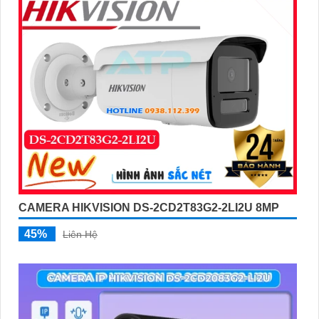
CAMERA HIKVISION DS-2CD2T83G2-2LI2U 8MP
45%
Liên Hệ