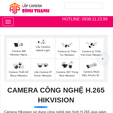
HOTLINE: 0938.11.23.99
Toggle
navigation
Lắp Camera
Hybrid Light
Camera Wifi
Camera Ip Thân
Camera Ip Thân
Hikvision Ngoài
Trụ Hikvision
Full Color Hikvision
Trời
Camera Nhận
Camera Thiết Kế
Lắp Camera IP
Camera 360 Trong
Diện Khuôn Mặt
Nhựa Hikvision
Dome Hikvision
Nhà Hikvision
Hikvision
CAMERA CÔNG NGHỆ H.265
HIKVISION
Camera Hikvision sử dụng công nghệ nén hình H.265 giúp giảm