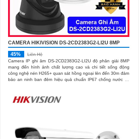
CAMERA HIKIVISION DS-2CD2383G2-LI2U 8MP
45%
Liên Hệ
Camera IP ghi âm DS-2CD2383G2-LI2U độ phân giải 8MP
mang đến hình ảnh chất lượng cao và chi tiết sống động
công nghệ nén H265+ quan sát hồng ngoại lên đến 30m đảm
bảo an ninh ban đêm hiệu quả chuẩn IP67 chống nước và
bụi bẩn giúp camera hoạt động bền bỉ trong mọi điều kiện
môi trường.