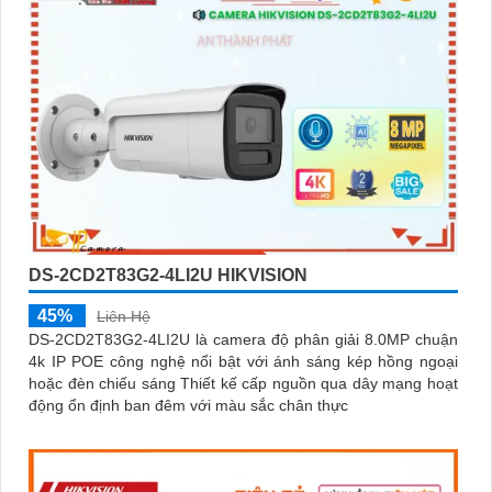
DS-2CD2T83G2-4LI2U HIKVISION
45%
Liên Hệ
DS-2CD2T83G2-4LI2U là camera độ phân giải 8.0MP chuận
4k IP POE công nghệ nổi bật với ánh sáng kép hồng ngoại
hoặc đèn chiếu sáng Thiết kế cấp nguồn qua dây mạng hoạt
động ổn định ban đêm với màu sắc chân thực