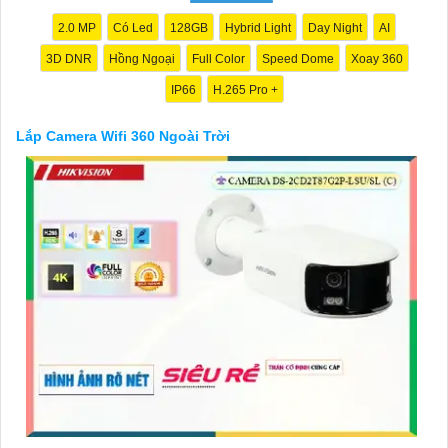
2.0 MP
Có Led
128GB
Hybrid Light
Day Night
AI
3D DNR
Hồng Ngoại
Full Color
Speed Dome
Xoay 360
IP66
H.265 Pro +
Lắp Camera Wifi 360 Ngoài Trời
'