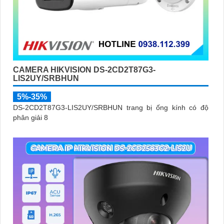
CAMERA HIKVISION DS-2CD2T87G3-
LIS2UY/SRBHUN
5%-35%
DS-2CD2T87G3-LIS2UY/SRBHUN trang bị ống kính có độ
phân giải 8