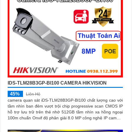
IDS-TLM28B3GP-BI100 CAMERA HIKVISION
45%
Liên Hệ
camera quan sát iDS-TLM28B3GP-BI100 chất lượng cao với
tầm nhìn ban đêm vượt trội chip progressive scan CMOS IP
hỗ trợ lưu trữ trên thẻ nhớ 512GB tầm nhìn xa hồng ngoại
100m chuẩn Onvif độ phân giải 8.0 MP công nghệ IP camera
AI nhận diện biển số xe tốc độ cao màu sắc sáng đẹp phù
hợp sử dụng trong Giao Thông