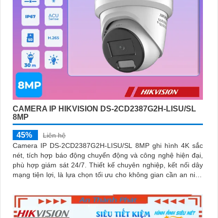
CAMERA IP HIKVISION DS-2CD2387G2H-LISU/SL
8MP
45%
Liên hệ
Camera IP DS-2CD2387G2H-LISU/SL 8MP ghi hình 4K sắc
nét, tích hợp báo động chuyển động và công nghệ hiện đại,
phù hợp giám sát 24/7. Thiết kế chuyên nghiệp, kết nối dây
mạng tiện lợi, là lựa chọn tối ưu cho không gian cần an ninh
chính xác và hiệu quả cao