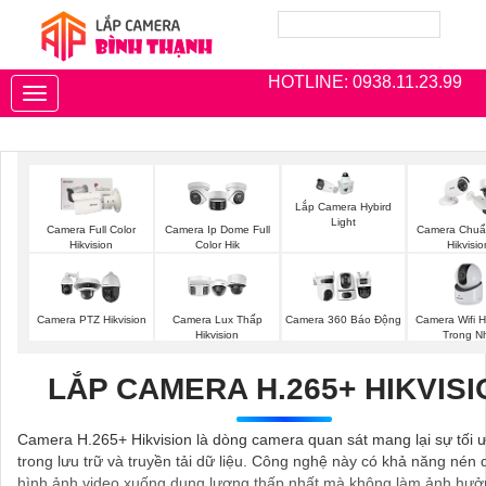
HOTLINE: 0938.11.23.99
Toggle
navigation
Lắp Camera Hybird
Light
Camera Full Color
Camera Ip Dome Full
Camera Chuẩ
Hikvision
Color Hik
Hikvisio
Camera Wifi H
Camera PTZ Hikvision
Camera Lux Thấp
Camera 360 Báo Động
Trong N
Hikvision
LẮP CAMERA H.265+ HIKVISI
Camera H.265+ Hikvision là dòng camera quan sát mang lại sự tối 
trong lưu trữ và truyền tải dữ liệu. Công nghệ này có khả năng nén d
hình ảnh video xuống dung lượng thấp nhất mà không làm ảnh hư