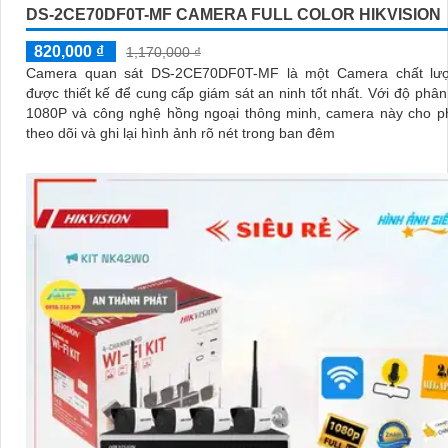
DS-2CE70DF0T-MF CAMERA FULL COLOR HIKVISION
820,000 ₫
1,170,000 ₫
Camera quan sát DS-2CE70DF0T-MF là một Camera chất lư
được thiết kế để cung cấp giám sát an ninh tốt nhất. Với độ phân giải HD
1080P và công nghệ hồng ngoại thông minh, camera này cho p
theo dõi và ghi lại hình ảnh rõ nét trong ban đêm