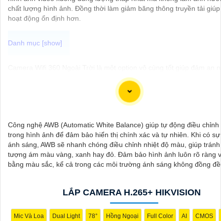
chất lượng hình ảnh. Đồng thời làm giảm băng thông truyền tải giúp
hoạt động ổn định hơn.
Camera Wifi 360 Ngoài Trời là một option vô cùng tốt giúp đảm an n
không gian của bạn một cách hiệu quả, đặc biệt là các khu vực ngoài
Camera với khả năng xoay 360 độ cho góc nhìn toàn cảnh giúp bạn 
mọi hoạt động xảy ra tại khu vực giám sát dễ dàng với các chi tiết t
khung hình sẽ được thể hiện rõ ràng.
Công nghệ AWB (Automatic White Balance) giúp tự động điều chỉnh
Camera được thiết kế chắc chắn, chống nước và chống bụi giúp ca
trong hình ảnh để đảm bảo hiển thị chính xác và tự nhiên. Khi có sự
động ổn định trong mọi điều kiện thời tiết. ️Với camera wifi 360 ngoài
ánh sáng, AWB sẽ nhanh chóng điều chỉnh nhiệt độ màu, giúp tránh
có thể yên tâm mà không cần lo lắng về việc bị xâm nhập hoặc mất tr
tượng ám màu vàng, xanh hay đỏ. Đảm bảo hình ảnh luôn rõ ràng 
sản.
bằng màu sắc, kể cả trong các môi trường ánh sáng không đồng đề
LẮP CAMERA H.265+ HIKVISION
Mic Và Loa
Dual Light
78°
Hồng Ngoại
Full Color
AI
CMOS