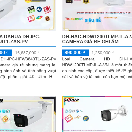
 DAHUA DH-IPC-
DH-HAC-HDW1200TLMP-IL-A-
9T1-ZAS-PV
CAMERA GIÁ RẺ GHI ÂM
00 ₫
890,000 ₫
16,687,000 ₫
1,250,000 ₫
DH-IPC-HFW3849T1-ZAS-PV
Loại Camera HD DH-HA
amera giá rẻ nhưng mang lại
HDW1200TLMP-IL-A-VN là một thiết
g hình ảnh và tính năng vượt
an ninh cao cấp, được thiết kế để g
sát và bảo vệ tài sản của bạn một c
ày cho phép bạn quan sát chi
hiệu quả. Với độ phân giải cao, hình
 nét hơn bao giờ hết
ảnh...