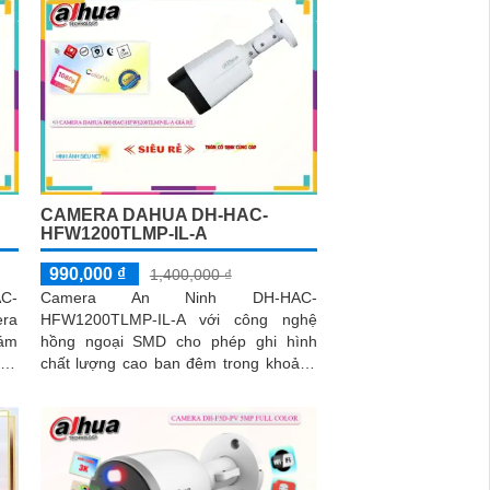
CAMERA DAHUA DH-HAC-
HFW1200TLMP-IL-A
990,000 ₫
1,400,000 ₫
C-
Camera An Ninh DH-HAC-
ra
HFW1200TLMP-IL-A với công nghệ
iám
hồng ngoại SMD cho phép ghi hình
đến
chất lượng cao ban đêm trong khoảng
iều
cách lên đến 40m. Thiết kế chống bụi
tinh tế với thân plastic giúp camera bền
bỉ và ổn định trong mọi điều kiện thời
tiết