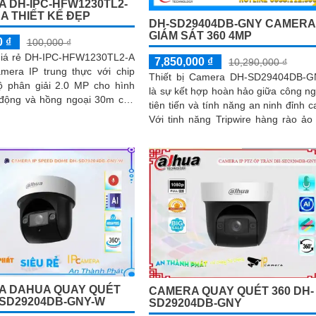
 DH-IPC-HFW1230TL2-
A THIẾT KẾ ĐẸP
DH-SD29404DB-GNY CAMERA
GIÁM SÁT 360 4MP
0 ₫
100,000 ₫
iá rẻ DH-IPC-HFW1230TL2-A
7,850,000 ₫
10,290,000 ₫
amera IP trung thực với chip
Thiết bị Camera DH-SD29404DB-
phân giải 2.0 MP cho hình
là sự kết hợp hoàn hảo giữa công n
 động và hồng ngoại 30m cho
tiên tiến và tính năng an ninh đỉnh c
 ban đêm
Với tinh năng Tripwire hàng rào ảo
Intrusion (chống xâm nhập)...
A DAHUA QUAY QUÉT
CAMERA QUAY QUÉT 360 DH-
-SD29204DB-GNY-W
SD29204DB-GNY