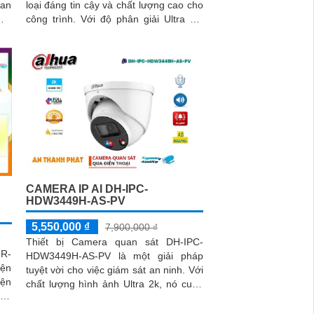
 an
loại đáng tin cậy và chất lượng cao cho
công trình. Với độ phân giải Ultra 2k,
cẩn
camera này mang đến hình ảnh sắc nét
khu
và chi tiết
CAMERA IP AI DH-IPC-
HDW3449H-AS-PV
5,550,000 ₫
7,900,000 ₫
Thiết bị Camera quan sát DH-IPC-
1R-
HDW3449H-AS-PV là một giải pháp
iện
tuyệt vời cho việc giám sát an ninh. Với
iện
chất lượng hình ảnh Ultra 2k, nó cung
 dễ
cấp hình ảnh sắc nét và chi tiết cao,
cho phép bạn theo dõi mọi góc cạnh