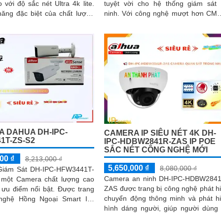
 với độ sắc nét Ultra 4k lite.
tuyệt vời cho hệ thống giám sát
năng đặc biệt của chất lượng
ninh. Với công nghệ mượt hơn CMOS,
ban đêm Full Color trong...
camera này cho phép bạn theo dõi 
thận những gì đang xảy ra trong 
vực được giám sát
 DAHUA DH-IPC-
CAMERA IP SIÊU NÉT 4K DH-
1T-ZS-S2
IPC-HDBW2841R-ZAS IP POE
SẮC NÉT CÔNG NGHỆ MỚI
00 ₫
8,213,000 ₫
5,650,000 ₫
8,080,000 ₫
Giám Sát DH-IPC-HFW3441T-
Camera an ninh DH-IPC-HDBW284
 một Camera chất lượng cao
ZAS được trang bị công nghệ phát h
 điểm nổi bật. Được trang
chuyển động thông minh và phát h
nghệ Hồng Ngoại Smart IR,
hình dáng người, giúp người dùng
ày đảm bảo chất lượng hình
dàng quản lý và giám sát. Sản phẩm
 đẹp và rõ nét, ngay cả khi