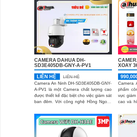
CAMERA DAHUA DH-
CAMERA
SD3E405DB-GNY-A-PV1
XOAY 3
LIÊN HỆ
990,00
LIÊN HỆ
Camera An Ninh DH-SD3E405DB-GNY-
Camera 
A-PV1 là một Camera chất lượng cao
phẩm côn
được thiết kế đặc biệt cho việc giám sát
vực giám sát an 
ban đêm. Với công nghệ Hồng Ngoại,
cao và h
Camera có khả năng quan sát trong
giúp bạn 
khoảng cách 50m trong điều kiện ánh
mọi diễn
sáng yếu
vệ