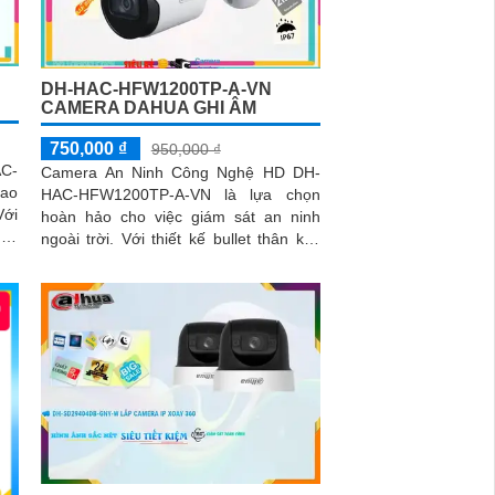
DH-HAC-HFW1200TP-A-VN
CAMERA DAHUA GHI ÂM
750,000 ₫
950,000 ₫
C-
Camera An Ninh Công Nghệ HD DH-
cao
HAC-HFW1200TP-A-VN là lựa chọn
hoàn hảo cho việc giám sát an ninh
này
ngoài trời. Với thiết kế bullet thân kim
loại chắc chắn, camera này cung cấp
hình ảnh trung thực với độ phân giải 2