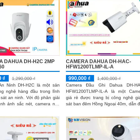
 DAHUA DH-H2C 2MP
CAMERA DAHUA DH-HAC-
60
HFW1200TLMP-IL-A
0 ₫
990,000 ₫
1,290,000 ₫
1,400,000 ₫
An Ninh DH-H2C là một sản
Camera Đầu Ghi Dahua DH-HA
g nghệ hàng đầu trong lĩnh
HFW1200TLMP-IL-A là một Came
ninh. Với độ phân giải
giá rẻ được trang bị công nghệ g
ình ảnh sắc nét, camera này
sát ban đêm Hồng Ngoại 40m, dẫn 
quan sát mọi góc độ và ghi lại
khả năng giám sát tốt nhất trong đ
 biến trong khu vực được bảo
kiện ánh sáng yếu. Độ phân giải FULL
HD 1080P cho hình ảnh sắc nét