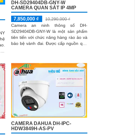
DH-SD29404DB-GNY-W
CAMERA QUAN SÁT IP 4MP
7,850,000 ₫
10,290,000 ₫
Camera an ninh thông số DH-
SD29404DB-GNY-W là một sản phẩm
GNY
tiên tiến với chức năng hàng rào ảo và
ghệ
bảo bệ vành đai. Được cấp nguồn qua
ao.
dây mạng, camera này còn tích hợp
 và
chức năng nhận diện khuôn mặt thông
minh
CAMERA DAHUA DH-IPC-
HDW3849H-AS-PV