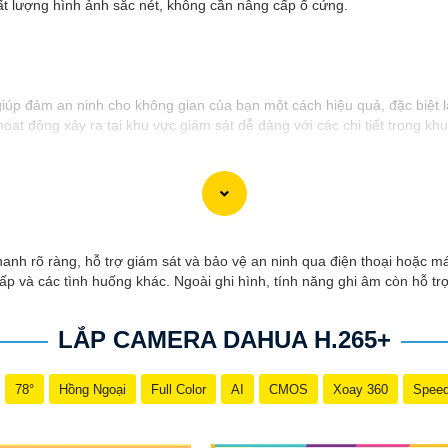
hất lượng hình ảnh sắc nét, không cần nâng cấp ổ cứng.
 giúp đảm an ninh cho không gian của bạn một cách hiệu quả, đặc biệt 
oạt động xảy ra tại khu vực giám sát dễ dàng với các chi tiết trong kh
ụi giúp camera hoạt động ổn định trong mọi điều kiện thời tiết. ️Với 
i sản.
anh rõ ràng, hỗ trợ giám sát và bảo vệ an ninh qua điện thoại hoặc má
hấp và các tình huống khác. Ngoài ghi hình, tính năng ghi âm còn hỗ t
LẮP CAMERA DAHUA H.265+
78°
Hồng Ngoại
Full Color
AI
CMOS
Xoay 360
Spee