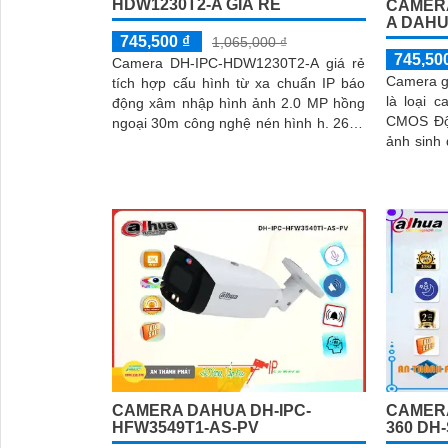
HDW1230T2-A GIÁ RẺ
CAMERA
A DAHU
745,500 ₫
1,065,000 ₫
745,50
Camera DH-IPC-HDW1230T2-A giá rẻ
Camera g
tích hợp cấu hình từ xa chuẩn IP báo
là loại c
động xâm nhập hình ảnh 2.0 MP hồng
CMOS Độ 
ngoại 30m công nghệ nén hình h. 265+
ảnh sinh
Dễ nâng cấp tiết kiệm chi phí chống...
quan sát
CAMERA DAHUA DH-IPC-
CAMER
HFW3549T1-AS-PV
360 DH