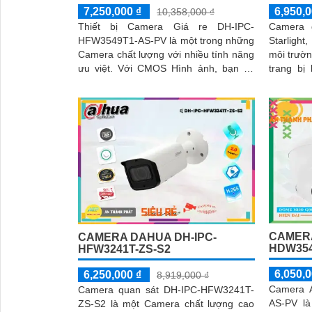
7,250,000 ₫
6,950,0
10,358,000 ₫
Thiết bị Camera Giá re DH-IPC-
Camera 
HFW3549T1-AS-PV là một trong những
Starlight
Camera chất lượng với nhiều tính năng
môi trườn
ưu việt. Với CMOS Hình ảnh, bạn có
trang bị
thể xem được hình ảnh ban đêm sáng
dàng tha
đẹp với cự ly 30m, giống như ban ngày
DH-SD29
CAMERA
CAMERA DAHUA DH-IPC-
HDW354
HFW3241T-ZS-S2
6,050,0
6,250,000 ₫
8,919,000 ₫
Camera 
Camera quan sát DH-IPC-HFW3241T-
AS-PV là
ZS-S2 là một Camera chất lượng cao