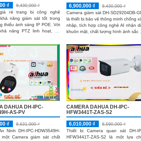
00 ₫
9,430,000 ₫
6,900,000 ₫
9,430,000 ₫
giá rẻ trang bị công nghệ
Camera giám sát DH-SD29204DB-
, khả năng giám sát tốt trong
là thiết bị bảo vệ thông minh chống 
g thiếu ánh sáng IP POE. Với
nhập, tích hợp công nghệ AI nhận d
 khả năng PTZ linh hoạt, dễ
khuôn mặt, chất lượng hình ảnh sắc 
o tác xoay ngang, xoay dọc
2.0 MP FULL HD 1080P
204DB-GNY-W
 DAHUA DH-IPC-
CAMERA DAHUA DH-IPC-
9H-AS-PV
HFW3441T-ZAS-S2
00 ₫
6,010,000 ₫
8,631,000 ₫
8,590,000 ₫
An Ninh DH-IPC-HDW3549H-
Thiết bị Camera quan sát DH-I
 một Camera giám sát chất
HFW3441T-ZAS-S2 là một lựa ch