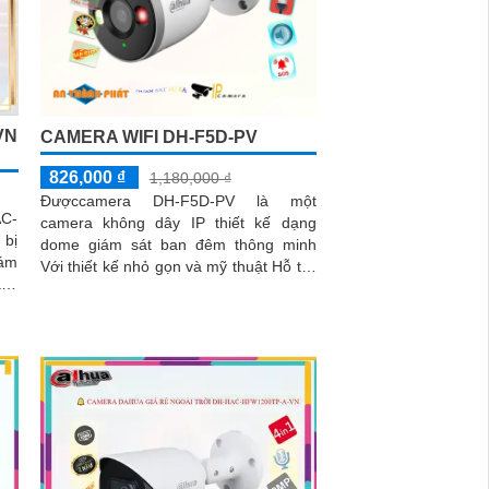
VN
CAMERA WIFI DH-F5D-PV
826,000 ₫
1,180,000 ₫
Đượccamera DH-F5D-PV là một
C-
camera không dây IP thiết kế dạng
 bị
dome giám sát ban đêm thông minh
iám
Với thiết kế nhỏ gọn và mỹ thuật Hỗ trợ
ách
đàm thoại 2 chiều Hỗ trợ khe cắm thẻ
nhớ 256GB Độ phân giải 5.0 MP
camera thích hợp cho nhiều loại công
trình