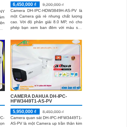
6,450,000 ₫
9,200,000 ₫
Camera DH-IPC-HDW3849H-AS-PV là
GNY
một Camera giá rẻ nhưng chất lượng
xâm
cao. Với độ phân giải 8.0 MP, nó cho
iện
phép bạn xem ban đêm với màu sắc
nét
trung thực trong khoảng cách 30m
CAMERA DAHUA DH-IPC-
HFW3449T1-AS-PV
5,950,000 ₫
8,450,000 ₫
PC-
Camera quan sát DH-IPC-HFW3449T1-
ọn
AS-PV là một Camera up trần thân kim