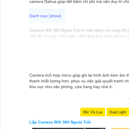
camera Dahua giúp tiết kiệm chi phí mà vẫn duy trì c
Camera Wifi 360 Ngoài Trời là một option vô cùng tốt
360 độ cho góc nhìn toàn cảnh giúp bạn theo dõi mọi h
Camera được thiết kế chắc chắn, chống nước và chống b
không cần lo lắng về việc bị xâm nhập hoặc mất trội tà
Camera tích hợp micro giúp ghi lại hình ảnh kèm âm th
thanh chất lượng hơn, phục vụ việc giải quyết tranh c
khu vực như văn phòng, cửa hàng hay nhà ở.
Mic Và Loa
Dual Light
Lắp Camera Wifi 360 Ngoài Trời