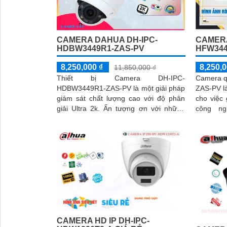
CAMERA DAHUA DH-IPC-
CAMERA
HDBW3449R1-ZAS-PV
HFW344
8,250,000 ₫
8,250,0
11,850,000 ₫
Thiết bị Camera DH-IPC-
Camera q
HDBW3449R1-ZAS-PV là một giải pháp
ZAS-PV là
giám sát chất lượng cao với độ phân
cho việc 
giải Ultra 2k. Ấn tượng ơn với những
công ng
thông số là nó được trang bị công nghệ
camera n
giám sát...
ảnh tuyệt
CAMERA HD IP DH-IPC-