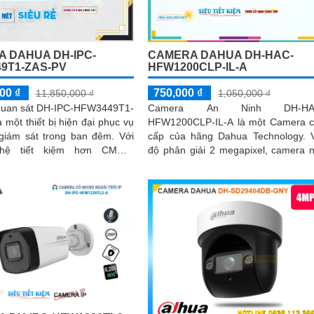
 DAHUA DH-IPC-
CAMERA DAHUA DH-HAC-
9T1-ZAS-PV
HFW1200CLP-IL-A
00 ₫
750,000 ₫
11,850,000 ₫
1,050,000 ₫
uan sát DH-IPC-HFW3449T1-
Camera An Ninh DH-HA
 một thiết bị hiện đại phục vụ
HFW1200CLP-IL-A là một Camera 
giám sát trong ban đêm. Với
cấp của hãng Dahua Technology. Với
hệ tiết kiệm hơn CMOS,
độ phân giải 2 megapixel, camera 
ày cung cấp chất lượng hình
cho hình ảnh sắc nét và chi tiết
 vời ngay cả khi ánh sáng kém