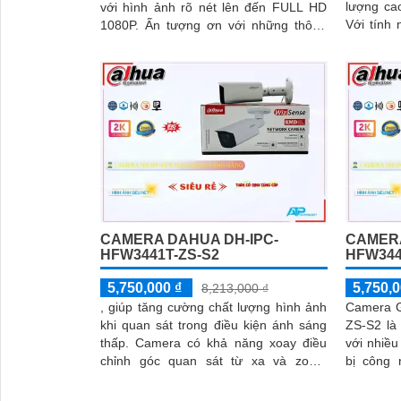
lượng cao
với hình ảnh rõ nét lên đến FULL HD
Với tính 
1080P. Ấn tượng ơn với những thông
hình ảnh 
số là chất lượng hình ảnh ban đêm với
hồng ngoại 60m giúp quan sát hiệu quả
dù trong điều kiện ánh sáng yếu
CAMERA DAHUA DH-IPC-
CAMERA
HFW3441T-ZS-S2
HFW344
5,750,000 ₫
5,750,0
8,213,000 ₫
, giúp tăng cường chất lượng hình ảnh
Camera 
khi quan sát trong điều kiện ánh sáng
ZS-S2 là
thấp. Camera có khả năng xoay điều
với nhiều ưu
chỉnh góc quan sát từ xa và zoom
bị công 
quang học 4x, giúp quan sát rõ nét
camera n
những chi tiết xa
ảnh sáng