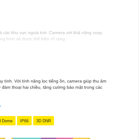
là các khu vực ngoài trời. Camera với khả năng xoay
ung hình sẽ được thể hiện rõ ràng.
camera wifi 360 ngoài trời, bạn có thể yên tâm mà
y tính. Với tính năng lọc tiếng ồn, camera giúp thu âm
rợ đàm thoại hai chiều, tăng cường bảo mật trong các
d Dome
IP66
3D DNR