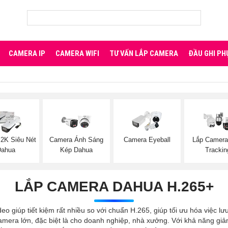
CAMERA IP
CAMERA WIFI
TƯ VẤN LẮP CAMERA
ĐẦU GHI PH
2K Siêu Nét
Camera Ánh Sáng
Camera Eyeball
Lắp Camera
Dahua
Kép Dahua
Trackin
LẮP CAMERA DAHUA H.265+
iúp tiết kiệm rất nhiều so với chuẩn H.265, giúp tối ưu hóa việc lưu 
camera lớn, đặc biệt là cho doanh nghiệp, nhà xưởng. Với khả năng gi