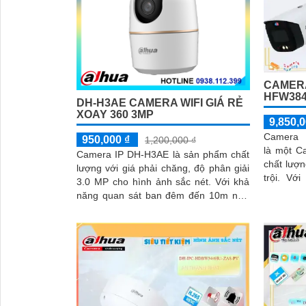
'
CAMERA
HFW384
DH-H3AE CAMERA WIFI GIÁ RẺ
XOAY 360 3MP
9,850,0
Camera 
950,000 ₫
1,200,000 ₫
là một C
Camera IP DH-H3AE là sản phẩm chất
chất lượn
lượng với giá phải chăng, độ phân giải
trội. Với độ phân giải 4K Ultra HD,
3.0 MP cho hình ảnh sắc nét. Với khả
camera n
năng quan sát ban đêm đến 10m nhờ
tiết và rõ
công nghệ hồng ngoại