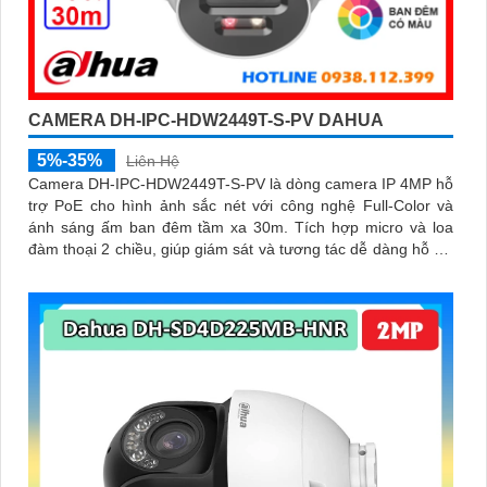
CAMERA DH-IPC-HDW2449T-S-PV DAHUA
5%-35%
Liên Hệ
Camera DH-IPC-HDW2449T-S-PV là dòng camera IP 4MP hỗ
trợ PoE cho hình ảnh sắc nét với công nghệ Full-Color và
ánh sáng ấm ban đêm tầm xa 30m. Tích hợp micro và loa
đàm thoại 2 chiều, giúp giám sát và tương tác dễ dàng hỗ trợ
khe thẻ nhớ tối đa 256GB, công nghệ nén H