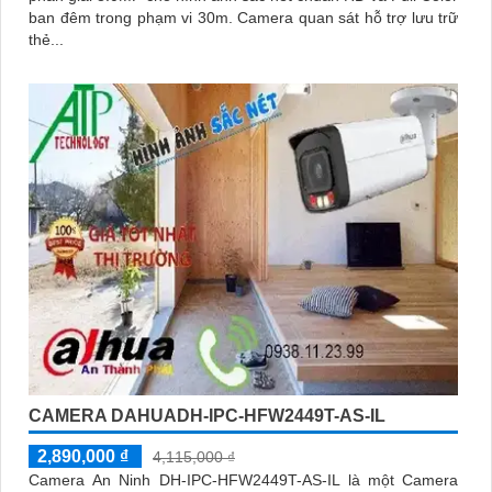
ban đêm trong phạm vi 30m. Camera quan sát hỗ trợ lưu trữ
thẻ...
CAMERA DAHUADH-IPC-HFW2449T-AS-IL
2,890,000 ₫
4,115,000 ₫
Camera An Ninh DH-IPC-HFW2449T-AS-IL là một Camera