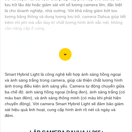
lưu trữ lâu dài hoặc giám sát với số lượng camera lớn, đặc biệt
là cho doanh nghiệp, nhà xưởng. Với khả năng giảm bớt lưu
lượng băng thông và dung lượng lưu trữ, camera Dahua giúp tiết
kiệm chi phí mà vẫn duy trì chất lượng hình ảnh sắc nét, không
cần nâng cấp ổ cứng.
Camera Wifi 360 Ngoài Trời là một option vô cùng tốt giúp đảm
an ninh cho không gian của bạn một cách hiệu quả, đặc biệt là
các khu vực ngoài trời. Camera với khả năng xoay 360 độ cho
Smart Hybrid Light là công nghệ kết hợp ánh sáng hồng ngoại
góc nhìn toàn cảnh giúp bạn theo dõi mọi hoạt động xảy ra tại
và ánh sáng trắng trong camera, giúp cải thiện chất lượng hình
khu vực giám sát dễ dàng với các chi tiết trong khung hình sẽ
ảnh trong điều kiện ánh sáng yếu. Camera tự động chuyển giữa
được thể hiện rõ ràng.
ba chế độ: ánh sáng hồng ngoại (trắng đen), ánh sáng trắng (có
màu ban đêm), và ánh sáng thông minh (có màu khi phát hiện
Camera được thiết kế chắc chắn, chống nước và chống bụi giúp
chuyển động). Với camera Smart Hybrid Light sẽ đảm bảo giám
camera hoạt động ổn định trong mọi điều kiện thời tiết. ️Với
sát hiệu quả linh hoạt, cung cấp hình ảnh rõ nét cả ngày và
camera wifi 360 ngoài trời, bạn có thể yên tâm mà không cần lo
đêm.
lắng về việc bị xâm nhập hoặc mất trội tài sản.