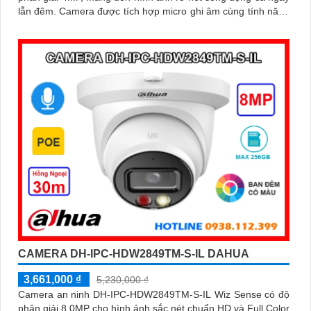
lẫn đêm. Camera được tích hợp micro ghi âm cùng tính năng
nhận diện người và phương tiện, giúp giám sát an ninh hiệu
quả
CAMERA DH-IPC-HDW2849TM-S-IL DAHUA
3,661,000 ₫
5,230,000 ₫
Camera an ninh DH-IPC-HDW2849TM-S-IL Wiz Sense có độ
phân giải 8.0MP cho hình ảnh sắc nét chuẩn HD và Full Color