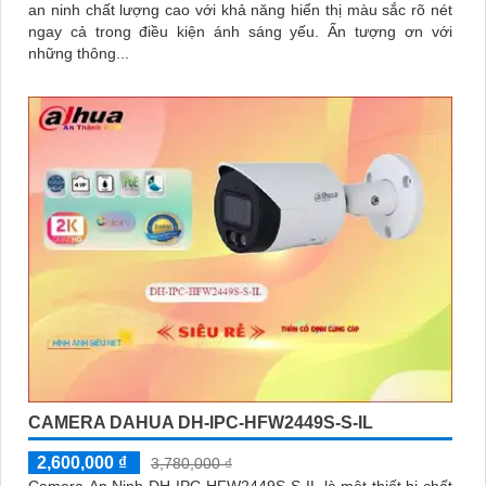
an ninh chất lượng cao với khả năng hiển thị màu sắc rõ nét
ngay cả trong điều kiện ánh sáng yếu. Ấn tượng ơn với
những thông...
CAMERA DAHUA DH-IPC-HFW2449S-S-IL
2,600,000 ₫
3,780,000 ₫
Camera An Ninh DH-IPC-HFW2449S-S-IL là một thiết bị chất