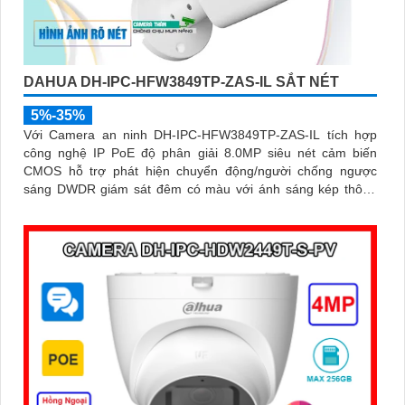
DAHUA DH-IPC-HFW3849TP-ZAS-IL SẮT NÉT
5%-35%
Với Camera an ninh DH-IPC-HFW3849TP-ZAS-IL tích hợp
công nghệ IP PoE độ phân giải 8.0MP siêu nét cảm biến
CMOS hỗ trợ phát hiện chuyển động/người chống ngược
sáng DWDR giám sát đêm có màu với ánh sáng kép thông
minh