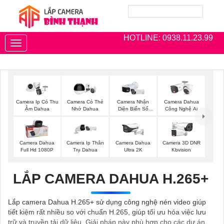
HOTLINE: 0938.11.23.99
Toggle
navigation
Camera Ip Có Thu
Camera Có Thẻ
Camera Nhận
Camera Dahua
Ậm Dahua
Nhớ Dahua
Diện Biển Số
Công Nghệ Ai
Dahua
Camera Dahua
Camera Ip Thân
Camera Dahua
Camera 3D DNR
Full Hd 1080P
Trụ Dahua
Ultra 2K
Kbvision
LẮP CAMERA DAHUA H.265+
Lắp camera Dahua H.265+ sử dụng công nghệ nén video giúp
tiết kiệm rất nhiều so với chuẩn H.265, giúp tối ưu hóa việc lưu
trữ và truyền tải dữ liệu. Giải pháp này phù hợp cho các dự án