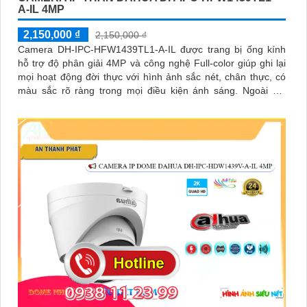
A-IL 4MP
2,150,000 ₫
2,150,000 ₫
Camera DH-IPC-HFW1439TL1-A-IL được trang bị ống kính
hỗ trợ độ phân giải 4MP và công nghệ Full-color giúp ghi lại
mọi hoạt động đời thực với hình ảnh sắc nét, chân thực, có
màu sắc rõ ràng trong mọi điều kiện ánh sáng. Ngoài ghi
hình ảnh, camera Dahua DH-IPC-HFW1439TL1-A-IL còn
giúp ghi lại âm thanh rõ ràng nhờ trang bị micro