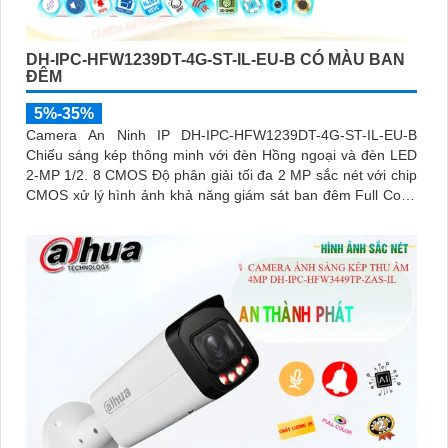
DH-IPC-HFW1239DT-4G-ST-IL-EU-B CÓ MÀU BAN
ĐÊM
5%-35%
Camera An Ninh IP DH-IPC-HFW1239DT-4G-ST-IL-EU-B
Chiếu sáng kép thông minh với đèn Hồng ngoại và đèn LED
2-MP 1/2. 8 CMOS Độ phân giải tối đa 2 MP sắc nét với chip
CMOS xử lý hình ảnh khả năng giám sát ban đêm Full Color
30m sáng như ban ngày