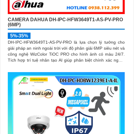
CAMERA DAHUA DH-IPC-HFW3649T1-AS-PV-PRO
(6MP)
5%-35%
DH-IPC-HFW3649T1-AS-PV-PRO là lựa chọn lý tưởng cho
giải pháp an ninh ngoài trời với độ phân giải 6MP siêu nét và
công nghệ WizColor TiOC PRO cho hình ảnh có màu 24/7.
Tích hợp trí tuệ nhân tạo AI giúp phân biệt chính xác người
và phương tiện hỗ trợ đàm thoại hai chiều, ghi hình linh hoạt
với khe thẻ nhớ lên đến 512GB