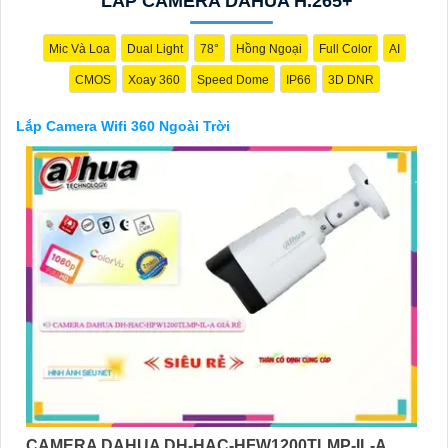
LẮP CAMERA DAHUA H.265+
Mic Và Loa
Dual Light
78°
Hồng Ngoại
Full Color
AI
CMOS
Xoay 360
Speed Dome
IP66
3D DNR
Lắp Camera Wifi 360 Ngoài Trời
'
CAMERA DAHUA DH-HAC-HFW1200TLMP-IL-A