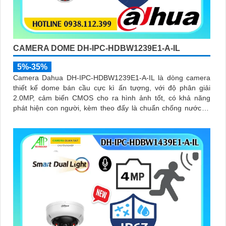
CAMERA DOME DH-IPC-HDBW1239E1-A-IL
5%-35%
Camera Dahua DH-IPC-HDBW1239E1-A-IL là dòng camera
thiết kế dome bán cầu cực kì ấn tượng, với độ phân giải
2.0MP, cảm biến CMOS cho ra hình ảnh tốt, có khả năng
phát hiện con người, kèm theo đấy là chuẩn chống nước IP
67, biên độ hoạt động lớn có thể lắp tại môi trường lạnh giá