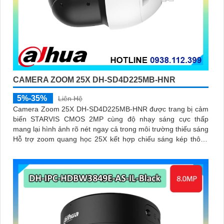
CAMERA ZOOM 25X DH-SD4D225MB-HNR
5%-35%
Liên Hệ
Camera Zoom 25X DH-SD4D225MB-HNR được trang bị cảm
biến STARVIS CMOS 2MP cùng độ nhạy sáng cực thấp
mang lại hình ảnh rõ nét ngay cả trong môi trường thiếu sáng
Hỗ trợ zoom quang học 25X kết hợp chiếu sáng kép thông
minh với tầm xa hồng ngoại 100m và LED ấm 50m Tính năng
quay quét linh hoạt cùng chuẩn chống nước IP67 giúp quan
sát ổn định ngoài trời