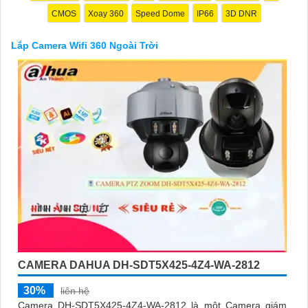
CMOS
Xoay 360
Speed Dome
IP66
3D DNR
Lắp Camera Wifi 360 Ngoài Trời
'
CAMERA DAHUA DH-SDT5X425-4Z4-WA-2812
30%
liên hệ
Camera DH-SDT5X425-4Z4-WA-2812 là một Camera giám