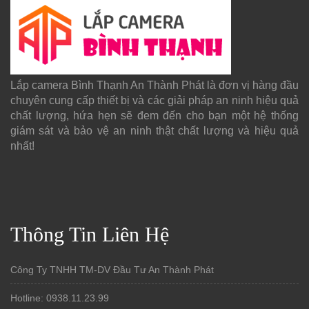
Lắp camera Bình Thạnh An Thành Phát là đơn vị hàng đầu
chuyên cung cấp thiết bị và các giải pháp an ninh hiệu quả
chất lượng, hứa hẹn sẽ đem đến cho bạn một hệ thống
giám sát và bảo vệ an ninh thật chất lượng và hiệu quả
nhất!
Thông Tin Liên Hệ
Công Ty TNHH TM-DV Đầu Tư An Thành Phát
Hotline: 0938.11.23.99