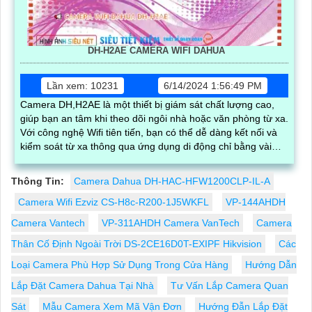
DH-H2AE CAMERA WIFI DAHUA
Lần xem: 10231
6/14/2024 1:56:49 PM
Camera DH,H2AE là một thiết bị giám sát chất lượng cao,
giúp bạn an tâm khi theo dõi ngôi nhà hoặc văn phòng từ xa.
Với công nghệ Wifi tiên tiến, bạn có thể dễ dàng kết nối và
kiểm soát từ xa thông qua ứng dụng di động chỉ bằng vài
thao tác đơn giản
Thông Tin:
Camera Dahua DH-HAC-HFW1200CLP-IL-A
Camera Wifi Ezviz CS-H8c-R200-1J5WKFL
VP-144AHDH
Camera Vantech
VP-311AHDH Camera VanTech
Camera
Thân Cố Định Ngoài Trời DS-2CE16D0T-EXIPF Hikvision
Các
Loại Camera Phù Hợp Sử Dụng Trong Cửa Hàng
Hướng Dẫn
Lắp Đặt Camera Dahua Tại Nhà
Tư Vấn Lắp Camera Quan
Sát
Mẫu Camera Xem Mã Vận Đơn
Hướng Đẫn Lắp Đặt