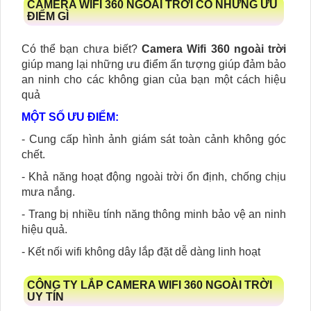
CAMERA WIFI 360 NGOÀI TRỜI CÓ NHỮNG ƯU
ĐIỂM GÌ
Có thể bạn chưa biết?
Camera Wifi 360 ngoài trời
giúp mang lại những ưu điểm ấn tượng giúp đảm bảo
an ninh cho các không gian của bạn một cách hiệu
quả
MỘT SỐ ƯU ĐIỂM:
- Cung cấp hình ảnh giám sát toàn cảnh không góc
chết.
- Khả năng hoạt động ngoài trời ổn định, chống chịu
mưa nắng.
- Trang bị nhiều tính năng thông minh bảo vệ an ninh
hiệu quả.
- Kết nối wifi không dây lắp đặt dễ dàng linh hoạt
CÔNG TY LẮP CAMERA WIFI 360 NGOÀI TRỜI
UY TÍN