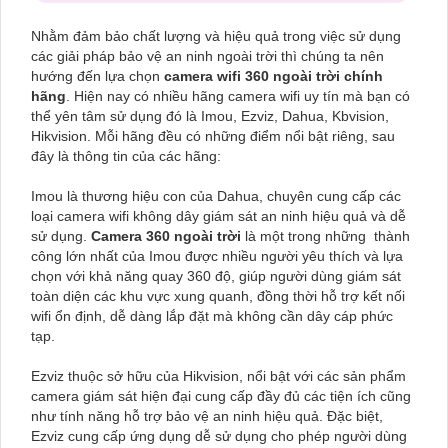
Nhằm đảm bảo chất lượng và hiệu quả trong việc sử dụng
các giải pháp bảo vệ an ninh ngoài trời thì chúng ta nên
hướng đến lựa chọn
camera wifi 360 ngoài trời chính
hãng
. Hiện nay có nhiều hãng camera wifi uy tín mà bạn có
thể yên tâm sử dụng đó là Imou, Ezviz, Dahua, Kbvision,
Hikvision. Mỗi hãng đều có những điểm nổi bật riêng, sau
đây là thông tin của các hãng:
Imou là thương hiệu con của Dahua, chuyên cung cấp các
loại camera wifi không dây giám sát an ninh hiệu quả và dễ
sử dụng.
Camera 360 ngoài trời
là một trong những thành
công lớn nhất của Imou được nhiều người yêu thích và lựa
chọn với khả năng quay 360 độ, giúp người dùng giám sát
toàn diện các khu vực xung quanh, đồng thời hỗ trợ kết nối
wifi ổn định, dễ dàng lắp đặt mà không cần dây cáp phức
tạp.
Ezviz thuộc sở hữu của Hikvision, nổi bật với các sản phẩm
camera giám sát hiện đại cung cấp đầy đủ các tiện ích cũng
như tính năng hỗ trợ bảo vệ an ninh hiệu quả. Đặc biệt,
Ezviz cung cấp ứng dụng dễ sử dụng cho phép người dùng