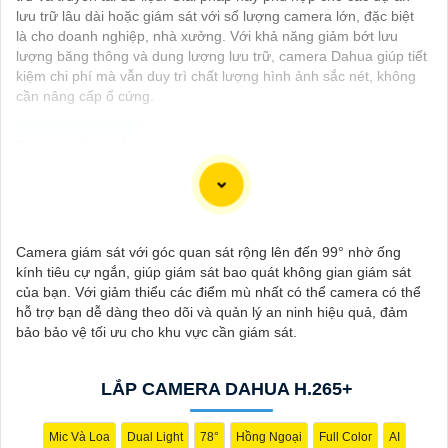
lưu trữ lâu dài hoặc giám sát với số lượng camera lớn, đặc biệt
là cho doanh nghiệp, nhà xưởng. Với khả năng giảm bớt lưu
lượng băng thông và dung lượng lưu trữ, camera Dahua giúp tiết
kiệm chi phí mà vẫn duy trì chất lượng hình ảnh sắc nét, không
cần nâng cấp ổ cứng.
Camera Wifi 360 Ngoài Trời là một option vô cùng tốt giúp đảm
an ninh cho không gian của bạn một cách hiệu quả, đặc biệt là
các khu vực ngoài trời. Camera với khả năng xoay 360 độ cho
Camera giám sát với góc quan sát rộng lên đến 99° nhờ ống
góc nhìn toàn cảnh giúp bạn theo dõi mọi hoạt động xảy ra tại
kính tiêu cự ngắn, giúp giám sát bao quát không gian giám sát
khu vực giám sát dễ dàng với các chi tiết trong khung hình sẽ
của bạn. Với giảm thiểu các điểm mù nhất có thể camera có thể
được thể hiện rõ ràng.
hỗ trợ bạn dễ dàng theo dõi và quản lý an ninh hiệu quả, đảm
bảo bảo vệ tối ưu cho khu vực cần giám sát.
Camera được thiết kế chắc chắn, chống nước và chống bụi giúp
camera hoạt động ổn định trong mọi điều kiện thời tiết. ️Với
camera wifi 360 ngoài trời, bạn có thể yên tâm mà không cần lo
LẮP CAMERA DAHUA H.265+
lắng về việc bị xâm nhập hoặc mất trội tài sản.
Mic Và Loa
Dual Light
78°
Hồng Ngoại
Full Color
AI