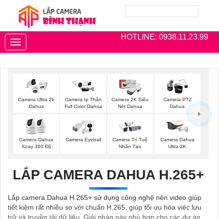
HOTLINE: 0938.11.23.99
Toggle
navigation
Camera Ultra 2k
Camera Ip Thân
Camera 2K Siêu
Camera PTZ
Dahua
Full Color Dahua
Nét Dahua
Dahua
Camera Dahua
Camera Eyeball
Camera Trí Tuệ
Camera Dahua
Xoay 360 Độ
Nhân Tạo
Ultra 2K
LẮP CAMERA DAHUA H.265+
Lắp camera Dahua H.265+ sử dụng công nghệ nén video giúp
tiết kiệm rất nhiều so với chuẩn H.265, giúp tối ưu hóa việc lưu
trữ và truyền tải dữ liệu. Giải pháp này phù hợp cho các dự án