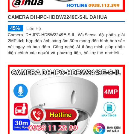
CAMERA DH-IPC-HDBW2249E-S-IL DAHUA
45%
Liên Hệ
Camera DH-IPC-HDBW2249E-S-IL WizSense độ phân giải
2MP tích hợp đèn ánh sáng ấm 30m mang đến hình ảnh sắc
nét ngay cả ban đêm. Công nghệ AI thông minh giúp nhận
diện chính xác người và phương tiện, hỗ trợ thẻ nhớ Micro
SD lên đến 256GB và mic thu âm chất lượng cao