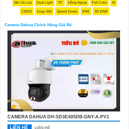
Camera Dahua chính hãng, giá rẻ và chất lượng. Nếu bạn có
Mic Và Loa
Dual Light
78°
Hồng Ngoại
Full Color
AI
thêm câu hỏi hoặc cần tư vấn thêm, đừng ngần ngại để lại Cung
CMOS
Xoay 360
Speed Dome
IP66
3D DNR
cấp cho công trình biết.
Camera Dahua Chính Hãng Giá Rẻ
'
CAMERA DAHUA DH-SD3E405DB-GNY-A-PV1
LIÊN HỆ
LIÊN HỆ