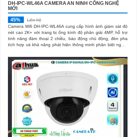
DH-IPC-WL46A CAMERA AN NINH CÔNG NGHỆ
MỚI
45%
Liên hệ
Camera Wifi DH-IPC-WL46A cung cấp hình ảnh giám sát độ
nét cao 2K+ với trang bị ống kính độ phân giải 4MP, hỗ trợ
tính năng đàm thoại 2 chiều, báo động chủ động, đèn pha
tích hợp và khả năng phát hiện thông minh phân biệt người
phương tiện, đảm bảo an ninh hiệu quả. Đối với nhu cầu
quan sát an ninh ngoài trời thì camera Dahua DH-IPC-WL46A
chính là sự lựa chọn vô cùng phù hợpCamera an ninh không
dây DH-IPC-WL46A là lựa chọn lý tưởng để bảo vệ ngôi nhà
hoặc văn phòng của bạn