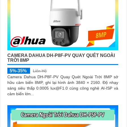
CAMERA DAHUA DH-P8F-PV QUAY QUÉT NGOÀI
TRỜI 8MP
5%-35%
Liên Hệ
Camera Dahua DH-P8F-PV Quay Quét Ngoài Trời 8MP sở
hữu cảm biến 8MP, ghi lại hình ảnh 3840 × 2160. Độ nhạy
sáng siêu thấp 0.0005 lux@F1.0 cùng công nghệ AI-ISP và
cảm biến lớn...