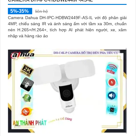
5%-35%
liên hệ
Camera Dahua DH-IPC-HDBW2449F-AS-IL với độ phân giải
4MP, chiếu sáng IR và ánh sáng ấm với tầm xa 30m, chuẩn
nén H.265+/H.264+, tích hợp AI phát hiện người, xe, xâm
nhập và hàng rào ảo