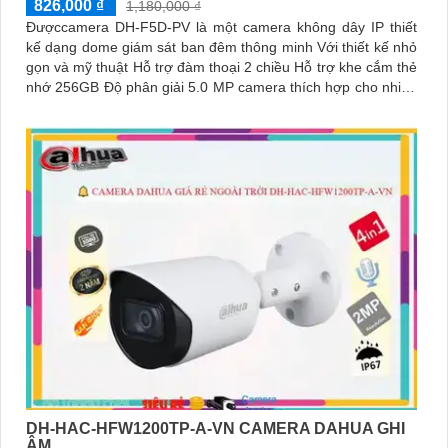
826,000 ₫
1,180,000 ₫
Đượccamera DH-F5D-PV là một camera không dây IP thiết
kế dạng dome giám sát ban đêm thông minh Với thiết kế nhỏ
gọn và mỹ thuật Hỗ trợ đàm thoại 2 chiều Hỗ trợ khe cắm thẻ
nhớ 256GB Độ phân giải 5.0 MP camera thích hợp cho nhiều
loại công trình
DH-HAC-HFW1200TP-A-VN CAMERA DAHUA GHI
ÂM