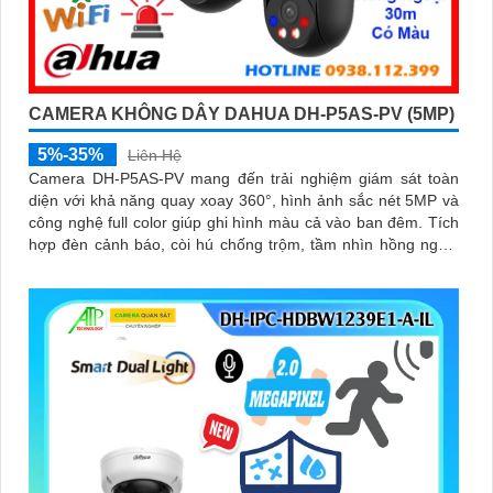
CAMERA KHÔNG DÂY DAHUA DH-P5AS-PV (5MP)
5%-35%
Liên Hệ
Camera DH-P5AS-PV mang đến trải nghiệm giám sát toàn
diện với khả năng quay xoay 360°, hình ảnh sắc nét 5MP và
công nghệ full color giúp ghi hình màu cả vào ban đêm. Tích
hợp đèn cảnh báo, còi hú chống trộm, tầm nhìn hồng ngoại
30m, khe thẻ nhớ đến 256GB cùng chuẩn chống nước IP66
camera hoạt động ổn định trong mọi điều kiện