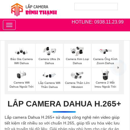
HOTLINE: 0938.11.23.99
Toggle
navigation
Báo Gia Camera
Camera Ultra 2k
Camera Kim Loại
Camera Ống Kính
Wifi Dahua
Dahua
Dahua
Zoom Dahua
Camera Wifi
Camera 2 Mắt
Lắp Camera Wifi
Camera Thân Lớn
Dahua Ngoài Trời
Imou Ngoài Trời
Thân Dahua
Hikvision
LẮP CAMERA DAHUA H.265+
Lắp camera Dahua H.265+ sử dụng công nghệ nén video giúp
tiết kiệm rất nhiều so với chuẩn H.265, giúp tối ưu hóa việc lưu
trữ và truyền tải dữ liệu. Giải pháp này phù hợp cho các dự án