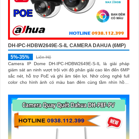
DH-IPC-HDBW2649E-S-IL CAMERA DAHUA (6MP)
5%-35%
Liên Hệ
Camera IP Dome DH-IPC-HDBW2649E-S-IL là giải pháp
giám sát an ninh vượt trội với độ phân giải cao lên đến 6MP
sắc nét, hỗ trợ PoE và ghi âm tiện lợi. Nhờ công nghệ full
color cho hình ảnh có màu ban đêm cùng tầm nhìn hồng
ngoại lên đến 30m