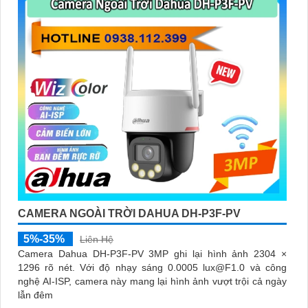
CAMERA NGOÀI TRỜI DAHUA DH-P3F-PV
5%-35%
Liên Hệ
Camera Dahua DH-P3F-PV 3MP ghi lại hình ảnh 2304 ×
1296 rõ nét. Với độ nhạy sáng 0.0005 lux@F1.0 và công
nghệ AI-ISP, camera này mang lại hình ảnh vượt trội cả ngày
lẫn đêm