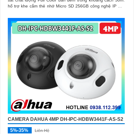
sát chất lượng Full Color ban đêm trong khoảng cách 30m.
hổ trợ khe cắm thẻ nhớ Micro SD 256GB công nghệ IP Wifi
kết nối dễ dàng
CAMERA DAHUA 4MP DH-IPC-HDBW3441F-AS-S2
5%-35%
Liên Hệ