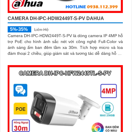
CAMERA DH-IPC-HDW2449T-S-PV DAHUA
5%-35%
Liên Hệ
Camera DH-IPC-HDW2449T-S-PV là dòng camera IP 4MP hỗ
trợ PoE cho hình ảnh sắc nét với công nghệ Full-Color và
ánh sáng ấm ban đêm tầm xa 30m. Tích hợp micro và loa
đàm thoại 2 chiều, giúp giám sát và tương tác dễ dàng hỗ trợ
khe thẻ nhớ tối đa 256GB, công nghệ nén H