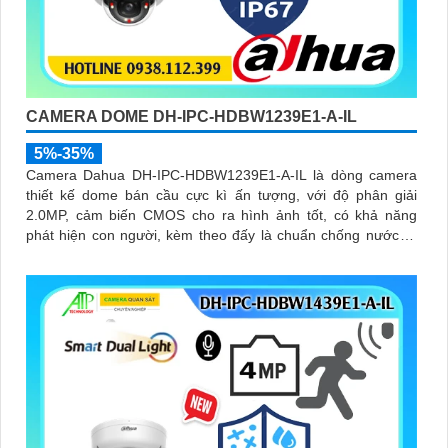
CAMERA DOME DH-IPC-HDBW1239E1-A-IL
5%-35%
Camera Dahua DH-IPC-HDBW1239E1-A-IL là dòng camera
thiết kế dome bán cầu cực kì ấn tượng, với độ phân giải
2.0MP, cảm biến CMOS cho ra hình ảnh tốt, có khả năng
phát hiện con người, kèm theo đấy là chuẩn chống nước IP
67, biên độ hoạt động lớn có thể lắp tại môi trường lạnh giá