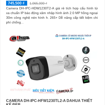
745,500 ₫
1,065,000 ₫
Camera DH-IPC-HDW1230T2-A giá rẻ tích hợp cấu hình từ
xa chuẩn IP báo động xâm nhập hình ảnh 2.0 MP hồng ngoại
30m công nghệ nén hình h. 265+ Dễ nâng cấp tiết kiệm chi
phí chống...
CAMERA DH-IPC-HFW1230TL2-A DAHUA THIẾT
KẾ ĐẸP