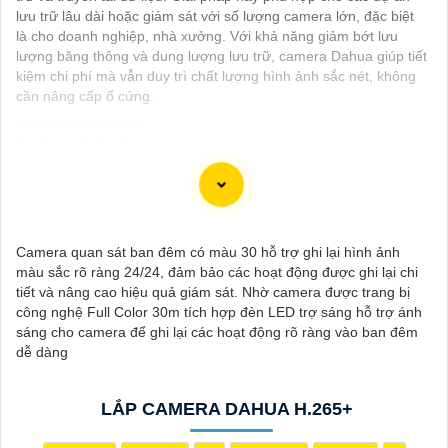
lưu trữ lâu dài hoặc giám sát với số lượng camera lớn, đặc biệt
là cho doanh nghiệp, nhà xưởng. Với khả năng giảm bớt lưu
lượng băng thông và dung lượng lưu trữ, camera Dahua giúp tiết
kiệm chi phí mà vẫn duy trì chất lượng hình ảnh sắc nét, không
cần nâng cấp ổ cứng.
Dạ chắc chắn, đây là tư vấn của tôi về Camera Dahua chính
hãng giá rẻ và chất lượng:
1:
Camera Dahua là một thương hiệu nổi tiếng về sản phẩm an
Camera quan sát ban đêm có màu 30 hỗ trợ ghi lại hình ảnh
ninh và giám sát.⚒
2:
Để Hoàn toàn tin cậy mua Camera Dahua
màu sắc rõ ràng 24/24, đảm bảo các hoạt động được ghi lại chi
chính hãng, bạn nên mua từ các cửa hàng uy tín hoặc các đại lý
tiết và nâng cao hiệu quả giám sát. Nhờ camera được trang bị
chính thức của Dahua.☄️
3:
Mức giá của Camera Dahua có thể
công nghệ Full Color 30m tích hợp đèn LED trợ sáng hỗ trợ ánh
thay đổi tùy vào model và chức năng của camera. Bạn nên tìm
sáng cho camera để ghi lại các hoạt động rõ ràng vào ban đêm
hiểu kỹ trước khi đầu tư.🎖️
4:
Chất lượng của Camera Dahua
dễ dàng
được đánh giá cao với độ phân giải cao, tính năng thông minh
và độ tin cậy.💖
5:
Nếu bạn muốn tìm camera Dahua giá rẻ, bạn
có thể tham khảo trên các website thương mại điện tử hoặc tại
LẮP CAMERA DAHUA H.265+
các cửa hàng điện tử.
Hy vọng rằng những thông tin trên sẽ giúp bạn chọn lựa được