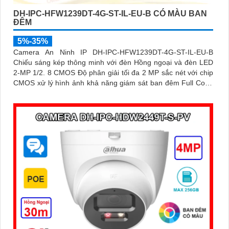
DH-IPC-HFW1239DT-4G-ST-IL-EU-B CÓ MÀU BAN
ĐÊM
5%-35%
Camera An Ninh IP DH-IPC-HFW1239DT-4G-ST-IL-EU-B
Chiếu sáng kép thông minh với đèn Hồng ngoại và đèn LED
2-MP 1/2. 8 CMOS Độ phân giải tối đa 2 MP sắc nét với chip
CMOS xử lý hình ảnh khả năng giám sát ban đêm Full Color
30m sáng như ban ngày