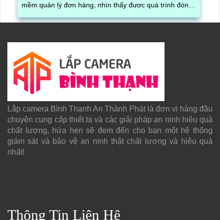
mềm quản lý đơn hàng, nhìn thấy được quá trình đóng
gói hàng hóa, kèm theo đấy là quy trình đóng gói cũng
được ghi lại một cách dễ dàng
Lắp camera Bình Thạnh An Thành Phát là đơn vị hàng đầu
chuyên cung cấp thiết bị và các giải pháp an ninh hiệu quả
chất lượng, hứa hẹn sẽ đem đến cho bạn một hệ thống
giám sát và bảo vệ an ninh thật chất lượng và hiệu quả
nhất!
Thông Tin Liên Hệ