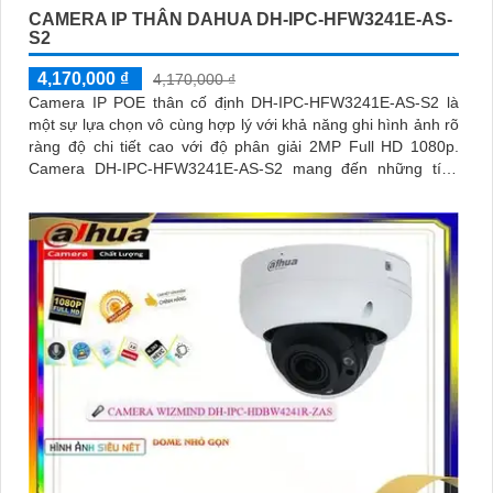
CAMERA IP THÂN DAHUA DH-IPC-HFW3241E-AS-
S2
4,170,000 ₫
4,170,000 ₫
Camera IP POE thân cố định DH-IPC-HFW3241E-AS-S2 là
một sự lựa chọn vô cùng hợp lý với khả năng ghi hình ảnh rõ
ràng độ chi tiết cao với độ phân giải 2MP Full HD 1080p.
Camera DH-IPC-HFW3241E-AS-S2 mang đến những tính
năng bảo vệ an ninh cực kỳ hiệu quả đó là SMD 4