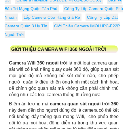
S5
Camera Hikvision DS-2CD2T47G2-LSU/SL (C)
Dịch Vụ
Bảo Trì Mạng Quận Tân Phú
Công Ty Lắp Camera Quận Phú
Nhuận
Lắp Camera Cửa Hàng Giá Rẻ
Công Ty Lắp Đặt
Camera Quận 3 Uy Tín
Giới Thiệu Camera IMOU IPC-F22P
Ngoài Trời
GIỚI THIỆU CAMERA WIFI 360 NGOÀI TRỜI
Camera Wifi 360 ngoài trời
là một loại camera quan
sát wifi có khả năng quay quét 360 độ, giúp quan sát
mọi góc độ mà không bỏ sót điểm nào, cho phép
người quản lý điều khiển ống kính một cách linh hoạt
để chỉnh góc quan sát mà không cần phải chỉnh thủ
công như các loại camera thông thường nữa.
Điểm ấn tượng mà
camera quan sát ngoài trời 360
này đem đến cho người dùng đó là camera có thể kết
nối không dây thông qua mạng Wifi, cho phép theo
dõi từ xa mọi hoạt động diễn ra trong khu vực quan