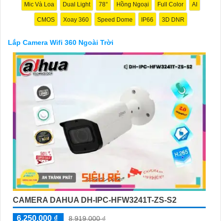
Mic Và Loa
Dual Light
78°
Hồng Ngoại
Full Color
AI
CMOS
Xoay 360
Speed Dome
IP66
3D DNR
Lắp Camera Wifi 360 Ngoài Trời
'
CAMERA DAHUA DH-IPC-HFW3241T-ZS-S2
6,250,000 ₫
8,919,000 ₫