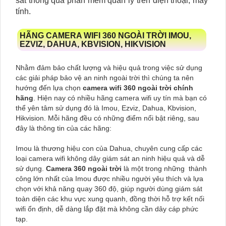
sát thông qua phần mềm quản lý trên điện thoại, máy
tính.
HÃNG CAMERA WIFI 360 NGOÀI TRỜI IMOU,
EZVIZ, DAHUA, KBVISION, HIKVISION
Nhằm đảm bảo chất lượng và hiệu quả trong việc sử dụng
các giải pháp bảo vệ an ninh ngoài trời thì chúng ta nên
hướng đến lựa chọn
camera wifi 360 ngoài trời chính
hãng
. Hiện nay có nhiều hãng camera wifi uy tín mà bạn có
thể yên tâm sử dụng đó là Imou, Ezviz, Dahua, Kbvision,
Hikvision. Mỗi hãng đều có những điểm nổi bật riêng, sau
đây là thông tin của các hãng:
Imou là thương hiệu con của Dahua, chuyên cung cấp các
loại camera wifi không dây giám sát an ninh hiệu quả và dễ
sử dụng.
Camera 360 ngoài trời
là một trong những thành
công lớn nhất của Imou được nhiều người yêu thích và lựa
chọn với khả năng quay 360 độ, giúp người dùng giám sát
toàn diện các khu vực xung quanh, đồng thời hỗ trợ kết nối
wifi ổn định, dễ dàng lắp đặt mà không cần dây cáp phức
tạp.