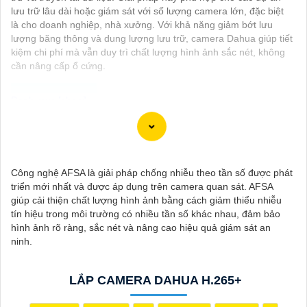
lưu trữ lâu dài hoặc giám sát với số lượng camera lớn, đặc biệt
là cho doanh nghiệp, nhà xưởng. Với khả năng giảm bớt lưu
lượng băng thông và dung lượng lưu trữ, camera Dahua giúp tiết
kiệm chi phí mà vẫn duy trì chất lượng hình ảnh sắc nét, không
cần nâng cấp ổ cứng.
Camera Wifi 360 Ngoài Trời là một option vô cùng tốt giúp đảm
an ninh cho không gian của bạn một cách hiệu quả, đặc biệt là
các khu vực ngoài trời. Camera với khả năng xoay 360 độ cho
Công nghệ AFSA là giải pháp chống nhiễu theo tần số được phát
góc nhìn toàn cảnh giúp bạn theo dõi mọi hoạt động xảy ra tại
triển mới nhất và được áp dụng trên camera quan sát. AFSA
khu vực giám sát dễ dàng với các chi tiết trong khung hình sẽ
giúp cải thiện chất lượng hình ảnh bằng cách giảm thiểu nhiễu
được thể hiện rõ ràng.
tín hiệu trong môi trường có nhiều tần số khác nhau, đảm bảo
hình ảnh rõ ràng, sắc nét và nâng cao hiệu quả giám sát an
Camera được thiết kế chắc chắn, chống nước và chống bụi giúp
ninh.
camera hoạt động ổn định trong mọi điều kiện thời tiết. ️Với
camera wifi 360 ngoài trời, bạn có thể yên tâm mà không cần lo
lắng về việc bị xâm nhập hoặc mất trội tài sản.
LẮP CAMERA DAHUA H.265+