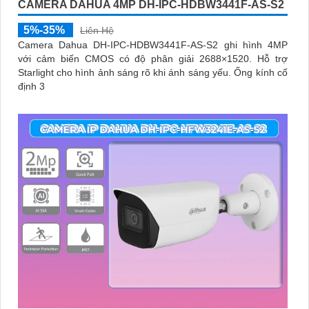
CAMERA DAHUA 4MP DH-IPC-HDBW3441F-AS-S2
5%-35%
Liên Hệ
Camera Dahua DH-IPC-HDBW3441F-AS-S2 ghi hình 4MP
với cảm biến CMOS có độ phân giải 2688×1520. Hỗ trợ
Starlight cho hình ảnh sáng rõ khi ánh sáng yếu. Ống kính cố
định 3