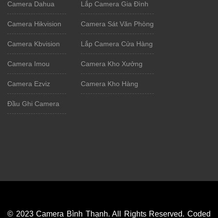
Camera Dahua
Lắp Camera Gia Đình
Camera Hikvision
Camera Sát Văn Phòng
Camera Kbvision
Lắp Camera Cửa Hàng
Camera Imou
Camera Kho Xưởng
Camera Ezviz
Camera Kho Hàng
Đầu Ghi Camera
© 2023 Camera Bình Thạnh. All Rights Reserved. Coded