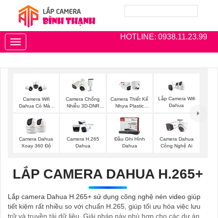
HOTLINE: 0938.11.23.99
Toggle
navigation
Lắp Camera Wifi
Camera Wifi
Camera Chống
Camera Thiết Kế
Dahua
Dahua Có Màu
Nhiễu 3D-DNR
Nhựa Plastic
Ban Đêm
Dahua
Dahua
Camera Dahua
Camera H.265
Đầu Ghi Hình
Camera Dahua
Xoay 360 Độ
Dahua
Dahua
Công Nghệ Ai
LẮP CAMERA DAHUA H.265+
Lắp camera Dahua H.265+ sử dụng công nghệ nén video giúp
tiết kiệm rất nhiều so với chuẩn H.265, giúp tối ưu hóa việc lưu
trữ và truyền tải dữ liệu. Giải pháp này phù hợp cho các dự án