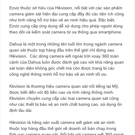
Ezviz thuộc sở hữu của Hikvision, nổi bật với các sản phẩm
camera giám sát hiện đại cung cấp đầy đủ các tiện ích cũng
như tính năng hỗ trợ bảo vệ an ninh hiệu quả. Đặc biệt,
Ezviz cung cấp ứng dụng dễ sử dụng cho phép người dùng
theo dõi và kiểm soát camera từ xa thông qua smartphone.
Dahua là một trong những tên tuổi lớn trong ngành camera
quan sát thuộc top hàng đầu trên thế giới chỉ đứng sau
Hikvision. Các dòng camera wifi ngoài trời xoay 360 toàn
cảnh của Dahua luôn được đánh giá cao với khả năng quan
sát toàn diện không góc chết mà còn được trang bị các
công nghệ thông minh hỗ trợ bảo vệ an ninh tối ưu.
Kbvision là thương hiệu camera quan sát nổi tiếng tại Mỹ,
được biết đến với độ bền cao và tính năng thông minh.
Kbvision chuyên cung cấp các loại camera quan sát cũng
như các thiết bị bảo vệ an ninh chất lượng cao, sử dụng ổn
định lâu dài.
Hikvision là hãng sản xuất camera wifi giám sát an ninh
thuộc top hàng đầu thế giới về doanh số bán chạy trong
lĩnh vực camera quan sát. Nổi bật với camera wifi 360 ngoài