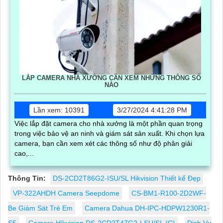
LẮP CAMERA NHÀ XƯỞNG CẦN XEM NHỮNG THÔNG SỐ
NÀO
Lần xem: 10391
3/27/2024 4:41:28 PM
Việc lắp đặt camera cho nhà xưởng là một phần quan trọng
trong việc bảo vệ an ninh và giám sát sản xuất. Khi chọn lựa
camera, bạn cần xem xét các thông số như độ phân giải
cao,...
Thông Tin:
DS-2CD2T86G2-ISU/SL Hikvision Thiết kế Đẹp
VP-322AHDH Camera Seepdome
CS-BM1-R100-2D2WF-
Be Giám Sát Trẻ Em
Camera Dahua DH-IPC-HDPW1230R1-