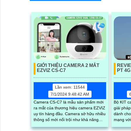
'
GIỚI THIỆU CAMERA 2 MẮT
REVI
EZVIZ CS-C7
PT 4G
Lần xem: 11544
7/1/2024 9:48:42 AM
Camera CS-C7 là mẫu sản phẩm mới
Bộ KIT c
ra mắt của thương hiệu camera EZVIZ
giải pháp
uy tín hàng đầu. Camera sở hữu nhiều
dành cho 
thông số mới nổi trội như khả năng
mạng với
quay xoay ngoài trời, chống nước,