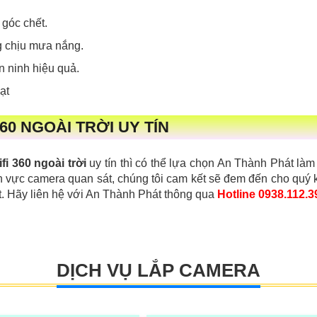
 góc chết.
ng chịu mưa nắng.
n ninh hiệu quả.
ạt
60 NGOÀI TRỜI UY TÍN
fi 360 ngoài trời
uy tín thì có thể lựa chọn An Thành Phát là
h vực camera quan sát, chúng tôi cam kết sẽ đem đến cho quý
ất. Hãy liên hệ với An Thành Phát thông qua
Hotline 0938.112.3
DỊCH VỤ LẮP CAMERA