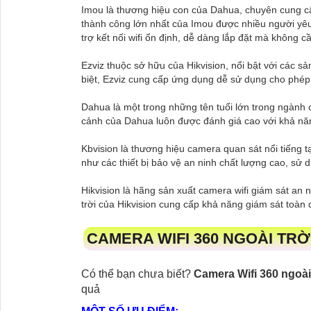
Imou là thương hiệu con của Dahua, chuyên cung cấ
thành công lớn nhất của Imou được nhiều người yêu
trợ kết nối wifi ổn định, dễ dàng lắp đặt mà không c
Ezviz thuộc sở hữu của Hikvision, nổi bật với các 
biệt, Ezviz cung cấp ứng dụng dễ sử dụng cho phép
Dahua là một trong những tên tuổi lớn trong ngành 
cảnh của Dahua luôn được đánh giá cao với khả năn
Kbvision là thương hiệu camera quan sát nổi tiếng 
như các thiết bị bảo vệ an ninh chất lượng cao, sử d
Hikvision là hãng sản xuất camera wifi giám sát an 
trời của Hikvision cung cấp khả năng giám sát toàn 
CAMERA WIFI 360 NGOÀI TRỜ
Có thể bạn chưa biết?
Camera Wifi 360 ngoài 
quả