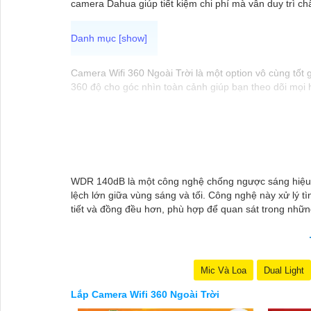
camera Dahua giúp tiết kiệm chi phí mà vẫn duy trì c
Camera Wifi 360 Ngoài Trời là một option vô cùng tốt
360 độ cho góc nhìn toàn cảnh giúp bạn theo dõi mọi h
Camera được thiết kế chắc chắn, chống nước và chống b
không cần lo lắng về việc bị xâm nhập hoặc mất trội tà
WDR 140dB là một công nghệ chống ngược sáng hiệu qu
lệch lớn giữa vùng sáng và tối. Công nghệ này xử lý 
tiết và đồng đều hơn, phù hợp để quan sát trong những
Mic Và Loa
Dual Light
Lắp Camera Wifi 360 Ngoài Trời