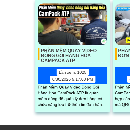
PHẦN MỀM QUAY VIDEO
PHẦN
ĐÓNG GÓI HÀNG HÓA
ĐƠN
CAMPACK ATP
Lần xem: 1025
6/30/2026 5:17:03 PM
Phần Mềm Quay Video Đóng Gói
Phần M
Hàng Hóa CamPack ATP là quàn
CamPack
mềm dùng để quản lý đơn hàng có
hợp côn
chức năng lưu trữ thôn tin đơn hàng,
mã QR/ 
tra cứu và tải video đóng gói của từng
được m
đơn chính xác và nhanh chóng