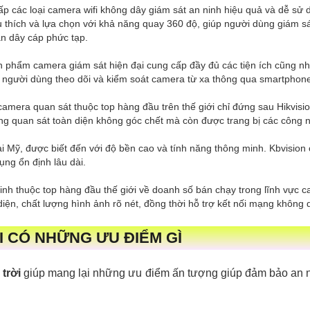
p các loại camera wifi không dây giám sát an ninh hiệu quả và dễ sử
 thích và lựa chọn với khả năng quay 360 độ, giúp người dùng giám sá
ần dây cáp phức tạp.
sản phẩm camera giám sát hiện đại cung cấp đầy đủ các tiện ích cũng nh
 người dùng theo dõi và kiểm soát camera từ xa thông qua smartphon
camera quan sát thuộc top hàng đầu trên thế giới chỉ đứng sau Hikvisi
g quan sát toàn diện không góc chết mà còn được trang bị các công ng
tại Mỹ, được biết đến với độ bền cao và tính năng thông minh. Kbvisio
ụng ổn định lâu dài.
ninh thuộc top hàng đầu thế giới về doanh số bán chạy trong lĩnh vực c
diện, chất lượng hình ảnh rõ nét, đồng thời hỗ trợ kết nối mạng không 
I CÓ NHỮNG ƯU ĐIỂM GÌ
trời
giúp mang lại những ưu điểm ấn tượng giúp đảm bảo an n