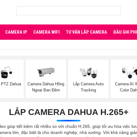
CAMERA IP
CAMERA WIFI
TƯ VẤN LẮP CAMERA
ĐẦU GHI PH
 PTZ Dahua
Camera Dahua Hồng
Lắp Camera Auto
Camera AI I
Ngoại Ban Đêm
Tracking
Color Da
LẮP CAMERA DAHUA H.265+
iúp tiết kiệm rất nhiều so với chuẩn H.265, giúp tối ưu hóa việc lưu 
camera lớn, đặc biệt là cho doanh nghiệp, nhà xưởng. Với khả năng gi