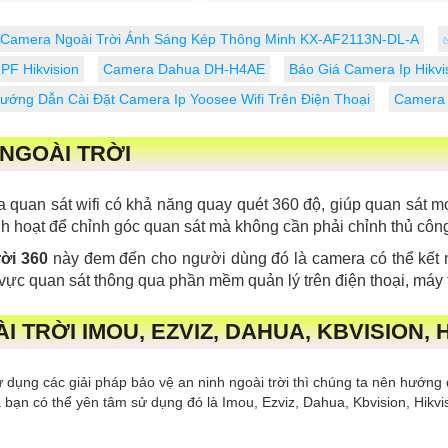
trong...
Camera Ngoài Trời Ánh Sáng Kép Thông Minh KX-AF2113N-DL-A
PF Hikvision
Camera Dahua DH-H4AE
Báo Giá Camera Ip Hikvi
ướng Dẫn Cài Đặt Camera Ip Yoosee Wifi Trên Điện Thoại
Camera 
 NGOÀI TRỜI
a quan sát wifi có khả năng quay quét 360 độ, giúp quan sát 
inh hoạt để chỉnh góc quan sát mà không cần phải chỉnh thủ cô
rời 360
này đem đến cho người dùng đó là camera có thể kết 
 vực quan sát thông qua phần mềm quản lý trên điện thoại, máy 
 TRỜI IMOU, EZVIZ, DAHUA, KBVISION, 
 dụng các giải pháp bảo vệ an ninh ngoài trời thì chúng ta nên hướng
à bạn có thể yên tâm sử dụng đó là Imou, Ezviz, Dahua, Kbvision, Hikv