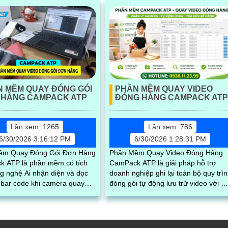
 MỀM QUAY ĐÓNG GÓI
PHẦN MỀM QUAY VIDEO
 HÀNG CAMPACK ATP
ĐÓNG HÀNG CAMPACK ATP
Lần xem: 1265
Lần xem: 786
6/30/2026 3:16:12 PM
6/30/2026 1:28:31 PM
ềm Quay Đóng Gói Đơn Hàng
Phần Mềm Quay Video Đóng Hàng
 ATP là phần mềm có tích
CamPack ATP là giải pháp hỗ trợ
g nghệ Ai nhận diện và dọc
doanh nghiệp ghi lại toàn bộ quy trì
bar code khi camera quay
đóng gói tự động lưu trữ video với m
ã vận đơn
vận đơn và lưu trữ dữ liệu tập trung