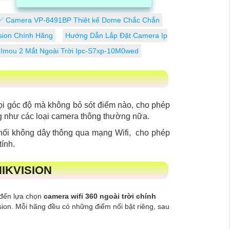
cam kết mang lại hình ảnh sắc nét, độ
tin cậy cao và tính năng thông minh
✅ Camera VP-8491BP Thiêt kế Dome Chắc Chắn
sion Chính Hãng
Hướng Dẫn Lắp Đặt Camera Ip
Imou 2 Mắt Ngoài Trời Ipc-S7xp-10M0wed
mọi góc độ mà không bỏ sót điểm nào, cho phép
ng như các loại camera thông thường nữa.
nối không dây thông qua mạng Wifi, cho phép
tính.
HIKVISION
 đến lựa chọn
camera wifi 360 ngoài trời chính
ision. Mỗi hãng đều có những điểm nổi bật riêng, sau