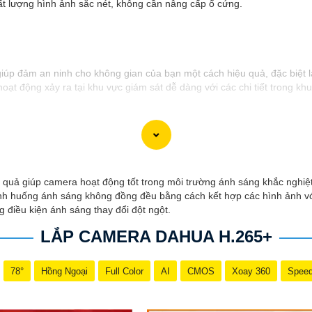
hất lượng hình ảnh sắc nét, không cần nâng cấp ổ cứng.
 giúp đảm an ninh cho không gian của bạn một cách hiệu quả, đặc biệt 
oạt động xảy ra tại khu vực giám sát dễ dàng với các chi tiết trong kh
ụi giúp camera hoạt động ổn định trong mọi điều kiện thời tiết. ️Với 
i sản.
ả giúp camera hoạt động tốt trong môi trường ánh sáng khắc nghiệt,
tình huống ánh sáng không đồng đều bằng cách kết hợp các hình ảnh với
 điều kiện ánh sáng thay đổi đột ngột.
LẮP CAMERA DAHUA H.265+
78°
Hồng Ngoại
Full Color
AI
CMOS
Xoay 360
Spee