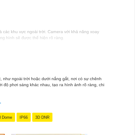
là các khu vực ngoài trời. Camera với khả năng xoay
ung hình sẽ được thể hiện rõ ràng.
camera wifi 360 ngoài trời, bạn có thể yên tâm mà
 như ngoài trời hoặc dưới nắng gắt, nơi có sự chênh
 độ phơi sáng khác nhau, tạo ra hình ảnh rõ ràng, chi
d Dome
IP66
3D DNR