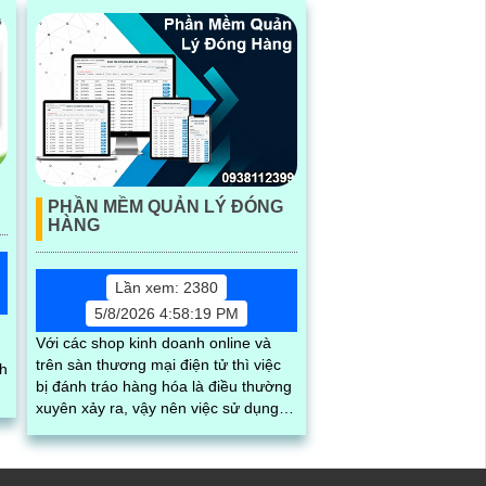
PHẦN MỀM QUẢN LÝ ĐÓNG
HÀNG
Lần xem: 2380
5/8/2026 4:58:19 PM
Với các shop kinh doanh online và
trên sàn thương mại điện tử thì việc
nh
bị đánh tráo hàng hóa là điều thường
ã
xuyên xảy ra, vậy nên việc sử dụng
hệ thống phần mềm quản lý đơn
hàng, nhìn thấy được quá trình đóng
gói hàng hóa, kèm theo đấy là quy