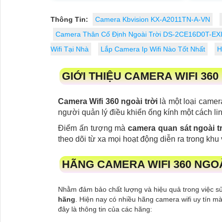
quay xoay 360, độ phân giải sắc nét
lên đến 2k với ống kính kép
Thông Tin:
Camera Kbvision KX-A2011TN-A-VN
Camera Thân Cố Định Ngoài Trời DS-2CE16D0T-EXI
Wifi Tại Nhà
Lắp Camera Ip Wifi Nào Tốt Nhất
H
GIỚI THIỆU CAMERA WIFI 360
Camera Wifi 360 ngoài trời
là một loại camer
người quản lý điều khiển ống kính một cách l
Điểm ấn tượng mà
camera quan sát ngoài t
theo dõi từ xa mọi hoạt động diễn ra trong khu
HÃNG CAMERA WIFI 360 NGOÀI
Nhằm đảm bảo chất lượng và hiệu quả trong việc sử
hãng
. Hiện nay có nhiều hãng camera wifi uy tín m
đây là thông tin của các hãng: