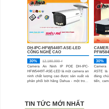
DH-IPC-HFW5449T-ASE-LED
CAMERA
CÔNG NGHỆ CAO
PFW584
30%
30%
12,180,000 ₫
Camera An Ninh IP POE DH-IPC-
Camera 
HFW5449T-ASE-LED là một camera an
ASTE là
ninh chất lượng cao được sản xuất và
đáng chú ý. Với cảm biến
phân phối bởi hãng Dahua - một trong
tiến, ca
những nhà sản xuất hàng đầu trong
sáng đẹp 
lĩnh vực...
TIN TỨC MỚI NHẤT