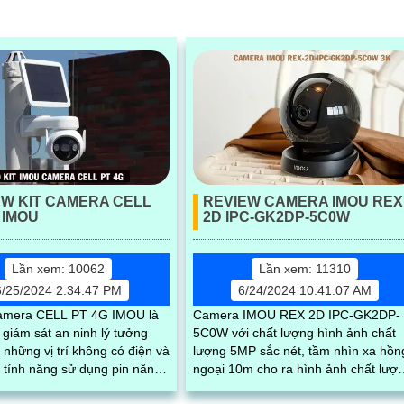
EW KIT CAMERA CELL
REVIEW CAMERA IMOU REX
 IMOU
2D IPC-GK2DP-5C0W
Lần xem: 10062
Lần xem: 11310
6/25/2024 2:34:47 PM
6/24/2024 10:41:07 AM
amera CELL PT 4G IMOU là
Camera IMOU REX 2D IPC-GK2DP-
 giám sát an ninh lý tưởng
5C0W với chất lượng hình ảnh chất
những vị trí không có điện và
lượng 5MP sắc nét, tầm nhìn xa hồn
 tính năng sử dụng pin năng
ngoại 10m cho ra hình ảnh chất lượ
lượng mặt trời và sim 4G. Ngoài ra...
trong điều kiện ánh sáng yếu. Một