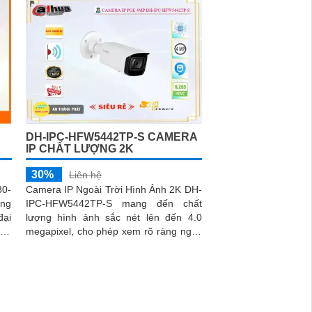
DH-IPC-HFW5442TP-S CAMERA
IP CHẤT LƯỢNG 2K
30%
Liên hệ
80-
Camera IP Ngoài Trời Hình Ảnh 2K DH-
ợng
IPC-HFW5442TP-S mang đến chất
lượng hình ảnh sắc nét lên đến 4.0
ăng
megapixel, cho phép xem rõ ràng ngay
rội
cả trong điều kiện thiếu sáng nhờ hệ
thống hồng ngoại có tầm xa lên đến
50m