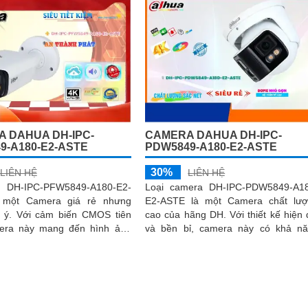
 DAHUA DH-IPC-
CAMERA DAHUA DH-IPC-
9-A180-E2-ASTE
PDW5849-A180-E2-ASTE
30%
LIÊN HỆ
LIÊN HỆ
DH-IPC-PFW5849-A180-E2-
Loại camera DH-IPC-PDW5849-A1
 một Camera giá rẻ nhưng
E2-ASTE là một Camera chất lư
 CMOS tiên
cao của hãng DH. Với thiết kế hiện đại
mera này mang đến hình ảnh
và bền bỉ, camera này có khả n
và rõ nét hơn
quan sát chất lượng hình ảnh vượt t
với độ phân giải 4K