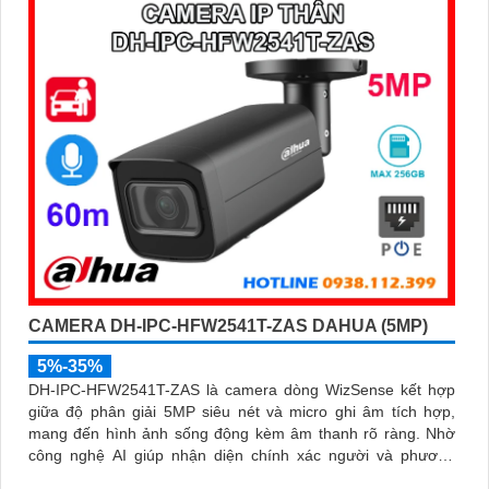
CAMERA DH-IPC-HFW2541T-ZAS DAHUA (5MP)
5%-35%
DH-IPC-HFW2541T-ZAS là camera dòng WizSense kết hợp
giữa độ phân giải 5MP siêu nét và micro ghi âm tích hợp,
mang đến hình ảnh sống động kèm âm thanh rõ ràng. Nhờ
công nghệ AI giúp nhận diện chính xác người và phương
tiện, giảm thiểu cảnh báo sai, tối ưu hiệu quả an ninh