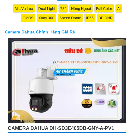
Camera Dahua chính hãng, giá rẻ và chất lượng. Nếu bạn có
thêm câu hỏi hoặc cần tư vấn thêm, đừng ngần ngại để lại Cung
Mic Và Loa
Dual Light
78°
Hồng Ngoại
Full Color
AI
cấp cho công trình biết.
CMOS
Xoay 360
Speed Dome
IP66
3D DNR
Camera Dahua Chính Hãng Giá Rẻ
'
CAMERA DAHUA DH-SD3E405DB-GNY-A-PV1