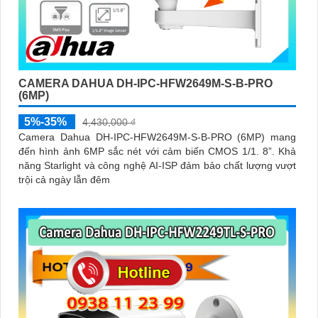
CAMERA DAHUA DH-IPC-HFW2649M-S-B-PRO
(6MP)
5%-35%
4,430,000 ₫
Camera Dahua DH-IPC-HFW2649M-S-B-PRO (6MP) mang
đến hình ảnh 6MP sắc nét với cảm biến CMOS 1/1. 8”. Khả
năng Starlight và công nghệ AI-ISP đảm bảo chất lượng vượt
trội cả ngày lẫn đêm