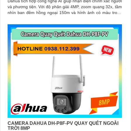
Dahua tích hợp công nghệ AI giúp nhận diện chính xác người
và phương tiện. Với độ phân giải 4MP, zoom quang 32x, tầm
nhìn ban đêm hồng ngoại 150m và hình ảnh có màu trong
khoảng cách 50m, camera đảm bảo quan sát rõ nét 24/7
CAMERA DAHUA DH-P8F-PV QUAY QUÉT NGOÀI
TRỜI 8MP