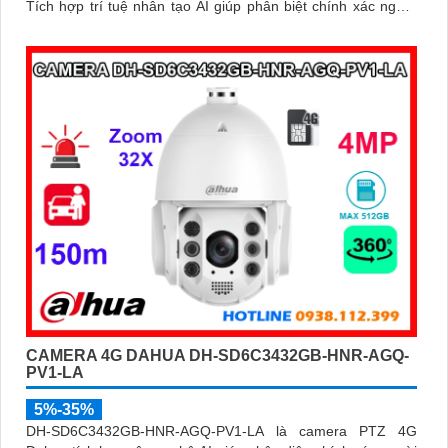
Tích hợp trí tuệ nhân tạo AI giúp phân biệt chính xác người
và phương tiện hỗ trợ đàm thoại hai chiều, ghi hình linh hoạt
với khe thẻ nhớ lên đến 512GB
CAMERA 4G DAHUA DH-SD6C3432GB-HNR-AGQ-
PV1-LA
5%-35%
DH-SD6C3432GB-HNR-AGQ-PV1-LA là camera PTZ 4G