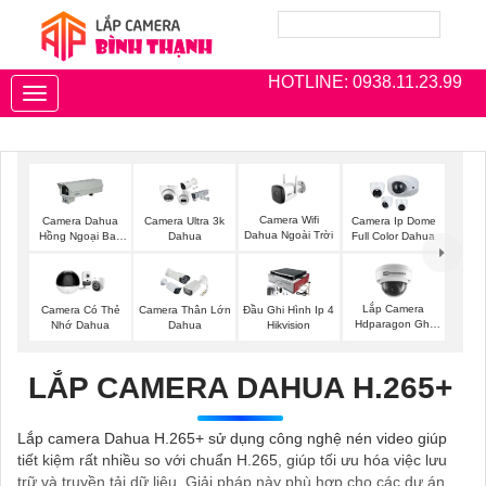
HOTLINE: 0938.11.23.99
Toggle
navigation
Camera Wifi
Camera Dahua
Camera Ultra 3k
Camera Ip Dome
Dahua Ngoài Trời
Hồng Ngoại Ban
Dahua
Full Color Dahua
Đêm
Lắp Camera
Camera Có Thẻ
Camera Thân Lớn
Đầu Ghi Hình Ip 4
Hdparagon Ghi
Nhớ Dahua
Dahua
Hikvision
Âm
LẮP CAMERA DAHUA H.265+
Lắp camera Dahua H.265+ sử dụng công nghệ nén video giúp
tiết kiệm rất nhiều so với chuẩn H.265, giúp tối ưu hóa việc lưu
trữ và truyền tải dữ liệu. Giải pháp này phù hợp cho các dự án