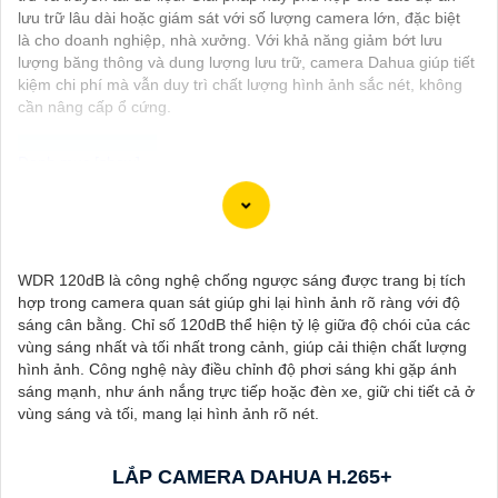
lưu trữ lâu dài hoặc giám sát với số lượng camera lớn, đặc biệt
là cho doanh nghiệp, nhà xưởng. Với khả năng giảm bớt lưu
lượng băng thông và dung lượng lưu trữ, camera Dahua giúp tiết
kiệm chi phí mà vẫn duy trì chất lượng hình ảnh sắc nét, không
cần nâng cấp ổ cứng.
Dạ chắc chắn, đây là tư vấn của tôi về Camera Dahua chính
hãng giá rẻ và chất lượng:
1:
Camera Dahua là một thương hiệu nổi tiếng về sản phẩm an
WDR 120dB là công nghệ chống ngược sáng được trang bị tích
ninh và giám sát.⚒
2:
Để Hoàn toàn tin cậy mua Camera Dahua
hợp trong camera quan sát giúp ghi lại hình ảnh rõ ràng với độ
chính hãng, bạn nên mua từ các cửa hàng uy tín hoặc các đại lý
sáng cân bằng. Chỉ số 120dB thể hiện tỷ lệ giữa độ chói của các
chính thức của Dahua.☄️
3:
Mức giá của Camera Dahua có thể
vùng sáng nhất và tối nhất trong cảnh, giúp cải thiện chất lượng
thay đổi tùy vào model và chức năng của camera. Bạn nên tìm
hình ảnh. Công nghệ này điều chỉnh độ phơi sáng khi gặp ánh
hiểu kỹ trước khi đầu tư.🎖️
4:
Chất lượng của Camera Dahua
sáng mạnh, như ánh nắng trực tiếp hoặc đèn xe, giữ chi tiết cả ở
được đánh giá cao với độ phân giải cao, tính năng thông minh
vùng sáng và tối, mang lại hình ảnh rõ nét.
và độ tin cậy.💖
5:
Nếu bạn muốn tìm camera Dahua giá rẻ, bạn
có thể tham khảo trên các website thương mại điện tử hoặc tại
các cửa hàng điện tử.
LẮP CAMERA DAHUA H.265+
Hy vọng rằng những thông tin trên sẽ giúp bạn chọn lựa được