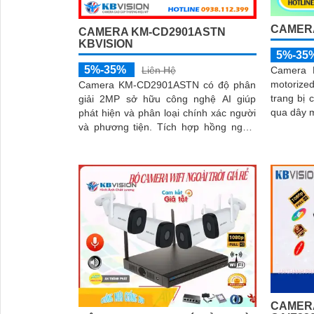
CAMERA
CAMERA KM-CD2901ASTN
KBVISION
5%-35
5%-35%
Camera 
Liên Hệ
motorized
Camera KM-CD2901ASTN có độ phân
trang bị
giải 2MP sở hữu công nghệ AI giúp
qua dây mạng. Trang bị 
phát hiện và phân loại chính xác người
phân giải
và phương tiện. Tích hợp hồng ngoại
tầm xa 40m, hỗ trợ thẻ nhớ Micro SD
256GB và đạt chuẩn IP67, IK10, đảm
bảo hoạt động bền bỉ trong mọi điều
kiện môi trường
CAMERA