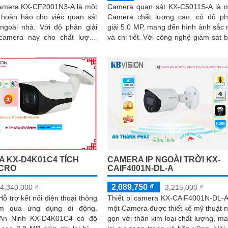
 camera KX-CF2001N3-A là một
Camera quan sát KX-C5011S-A là 
 hoàn hảo cho việc quan sát
Camera chất lượng cao, có độ p
hà. Với độ phân giải
giải 5.0 MP, mang đến hình ảnh sắc 
camera này cho chất lượng
và chi tiết. Với công nghệ giám sát ban
rõ nét cả ngày và đêm
đêm Hồng Ngoại, camera có thể...
 KX-D4K01C4 TÍCH
CAMERA IP NGOÀI TRỜI KX-
ICRO
CAIF4001N-DL-A
2,089,750 ₫
4,340,000 ₫
3,215,000 ₫
Hỗ trợ kết nối điện thoại thông
Thiết bị camera KX-CAiF4001N-DL-A
m qua ứng dụng di động.
một Camera được thiết kế mỹ thuật 
An Ninh KX-D4K01C4 có độ
gọn với thân kim loại chất lượng, m