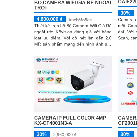
CAIF22
BỘ CAMERA WIFI GIÁ RẺ NGOÀI
TRỜI
30%
4,800,000 ₫
5,540,000 ₫
Camera q
một Came
Thiết kế trọn bộ Bộ Camera Wifi Giá Rẻ
đại. Với cảm biến CMOS Progressive
ngoài trời KBvision đáng giá với hàng
Scan, ca
loạt ưu điểm. Với độ nét lên đến 2.0
ban đêm 
MP, sản phẩm mang đến hình ảnh sắc
ban ngày
nét và chất lượng tuyệt vời
30m
CAMERA IP FULL COLOR 4MP
CAMERA
KX-CF4001N3-A
CF2001
30%
30%
2,960,000 ₫