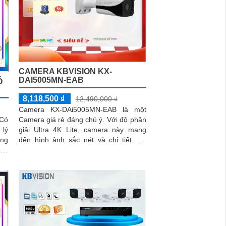
CAMERA KBVISION KX-
DAI5005MN-EAB
Ó
8,118,500 ₫
12,490,000 ₫
Camera KX-DAi5005MN-EAB là một
Camera giá rẻ đáng chú ý. Với độ phân
Có
giải Ultra 4K Lite, camera này mang
 lý
đến hình ảnh sắc nét và chi tiết. Ấn
ong
tượng ơn với những thông số là khả...