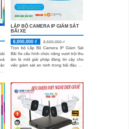
LẮP BỘ CAMERA IP GIÁM SÁT
BÃI XE
6,000,000 ₫
8,500,000 ₫
Trọn bộ Lắp Bộ Camera IP Giám Sát
Bãi Xe cấu hình chức năng vượt trội thu
iải
âm là một giải pháp đáng tin cậy cho
quả
việc giám sát an ninh trong bãi đậu xe.
oặc
r>Bộ camera này được thiết kế để cung
cấp hình ảnh sắc nét và âm thanh chất
ăng
lượng cao
lại