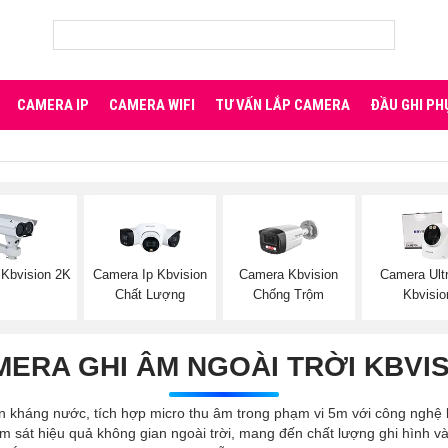
CAMERA IP
CAMERA WIFI
TƯ VẤN LẮP CAMERA
ĐẦU GHI PH
Kbvision 2K
Camera Ip Kbvision
Camera Kbvision
Camera Ult
Chất Lượng
Chống Trộm
Kbvisio
ERA GHI ÂM NGOÀI TRỜI KBVI
n kháng nước, tích hợp micro thu âm trong phạm vi 5m với công nghệ l
ám sát hiệu quả không gian ngoài trời, mang đến chất lượng ghi hình 