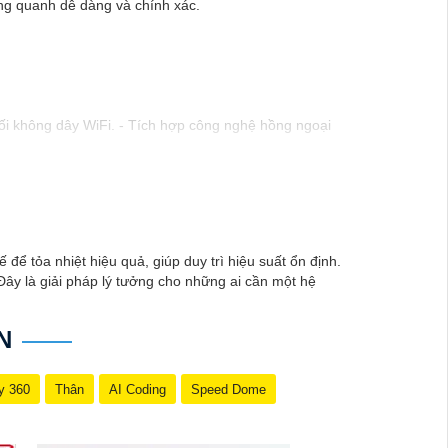
ung quanh dễ dàng và chính xác.
nối không dây WiFi. - Tích hợp công nghệ hồng ngoại
). - Hỗ trợ chống ngược sáng kỹ thuật số. - Thiết kế
. - Tầm quan sát hồng ngoại lên đến 20m. - Chống
hông tin chi tiết và mua hàng tại các cửa hàng điện
 để tỏa nhiệt hiệu quả, giúp duy trì hiệu suất ổn định.
ây là giải pháp lý tưởng cho những ai cần một hệ
N
y 360
Thân
AI Coding
Speed Dome