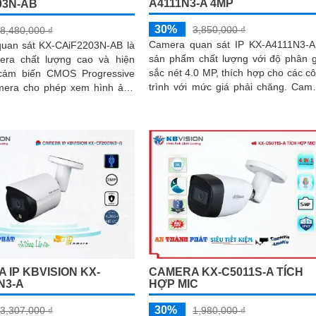
A4111N3-A 4MP
03N-AB
30%
3,850,000 ₫
8,480,000 ₫
Camera quan sát IP KX-A4111N3-A
uan sát KX-CAiF2203N-AB là
sản phẩm chất lượng với độ phân g
ra chất lượng cao và hiện
sắc nét 4.0 MP, thích hợp cho các c
trình với mức giá phải chăng. Camera
mera cho phép xem hình ảnh
được trang bị công nghệ Chống...
màu sắc rõ ràng và sáng như
 trong khoảng cách lên đến
 IP KBVISION KX-
CAMERA KX-C5011S-A TÍCH
N3-A
HỢP MIC
30%
3,307,000 ₫
1,980,000 ₫