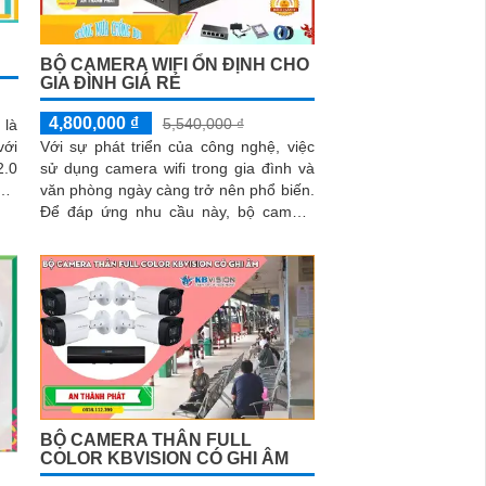
BỘ CAMERA WIFI ỔN ĐỊNH CHO
GIA ĐÌNH GIÁ RẺ
4,800,000 ₫
5,540,000 ₫
 là
với
Với sự phát triển của công nghệ, việc
.0
sử dụng camera wifi trong gia đình và
nét
văn phòng ngày càng trở nên phổ biến.
Để đáp ứng nhu cầu này, bộ camera
wifi KBvision là lựa chọn lý tưởng với
giá cả phải chăng và chất lượng ổn
định
BỘ CAMERA THÂN FULL
COLOR KBVISION CÓ GHI ÂM