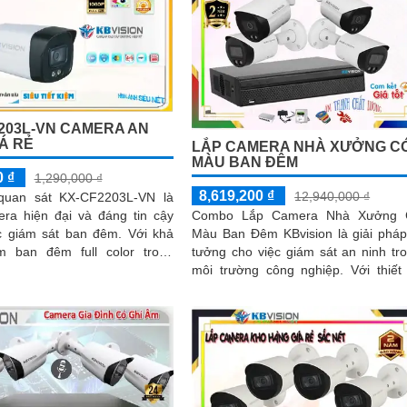
203L-VN CAMERA AN
IÁ RẺ
LẮP CAMERA NHÀ XƯỞNG C
MÀU BAN ĐÊM
0 ₫
1,290,000 ₫
8,619,200 ₫
12,940,000 ₫
quan sát KX-CF2203L-VN là
ra hiện đại và đáng tin cậy
Combo Lắp Camera Nhà Xưởng 
giám sát ban đêm. Với khả
Màu Ban Đêm KBvision là giải pháp
 ban đêm full color trong
tưởng cho việc giám sát an ninh tr
ách lên đến 40m, camera này
môi trường công nghiệp. Với thiết kế
nhìn thấy mọi chi tiết ngay cả
tinh tế và chất lượng tốt, camera...
đêm