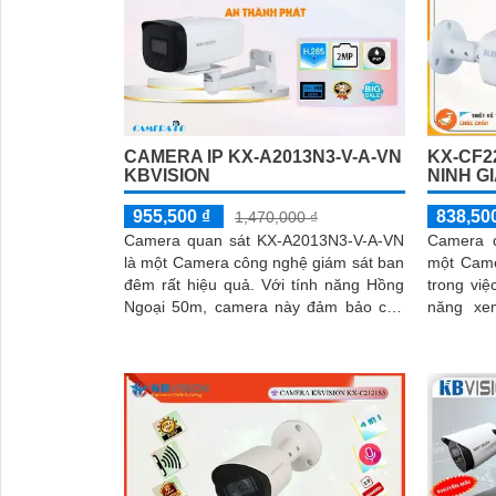
KX-CF2
CAMERA IP KX-A2013N3-V-A-VN
NINH G
KBVISION
838,50
955,500 ₫
1,470,000 ₫
Camera 
Camera quan sát KX-A2013N3-V-A-VN
một Came
là một Camera công nghệ giám sát ban
trong việc 
đêm rất hiệu quả. Với tính năng Hồng
năng xem
Ngoại 50m, camera này đảm bảo cho
khoảng c
bạn những hình ảnh ban đêm sắt nét
giúp bạn 
và chất lượng
khi ban 