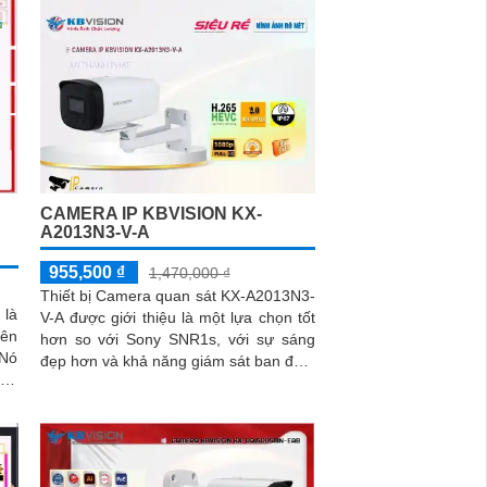
CAMERA IP KBVISION KX-
A2013N3-V-A
955,500 ₫
1,470,000 ₫
Thiết bị Camera quan sát KX-A2013N3-
 là
V-A được giới thiệu là một lựa chọn tốt
iên
hơn so với Sony SNR1s, với sự sáng
đẹp hơn và khả năng giám sát ban đêm
cho
tốt nhờ công nghệ hồng ngoại...
àu