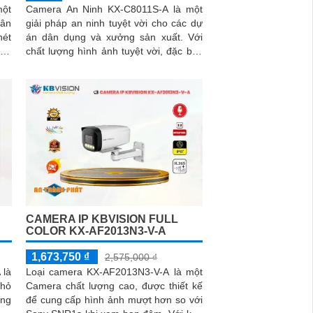
một
Camera An Ninh KX-C8011S-A là một
hân
giải pháp an ninh tuyệt vời cho các dự
nét
án dân dụng và xưởng sản xuất. Với
chất lượng hình ảnh tuyệt vời, đặc biệt
là ban đêm nhờ công nghệ Hồng Ngoại
Smart IR có tầm nhìn lên đến 30m
CAMERA IP KBVISION FULL
COLOR KX-AF2013N3-V-A
1,673,750 ₫
2,575,000 ₫
 là
Loại camera KX-AF2013N3-V-A là một
nhỏ
Camera chất lượng cao, được thiết kế
ang
để cung cấp hình ảnh mượt hơn so với