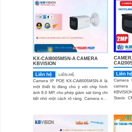
CAMERA
KX-CAI8005MSN-A CAMERA
CAI200
KBVISION
Liên h
Liên hệ
LIÊN HỆ
Camera 
Camera IP POE KX-CAi8005MSN-A là
camera 
một thiết bị đáng chú ý với chip hình
KBVISIO
ảnh 8.0 MP, cho phép giám sát từng chi
Stavis 
tiết nhỏ một cách rõ ràng. Camera này
Megapixe
còn được trang bị chống...
chân thự
'