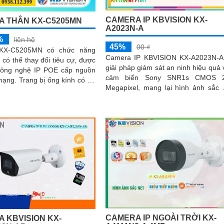
CAMERA IP KBVISION KX-
 THÂN KX-C5205MN
A2023N-A
%
liên hệ
45%
00 ₫
KX-C5205MN có chức năng
Camera IP KBVISION KX-A2023N-A
 có thể thay đổi tiêu cự, được
giải pháp giám sát an ninh hiệu quả 
 công nghệ IP POE cấp nguồn
cảm biến Sony SNR1s CMOS 2
ống kính có độ
Megapixel, mang lại hình ảnh sắc 
 5
và chi tiết ở độ phân giải 1080P
CAMERA IP NGOÀI TRỜI KX-
 KBVISION KX-