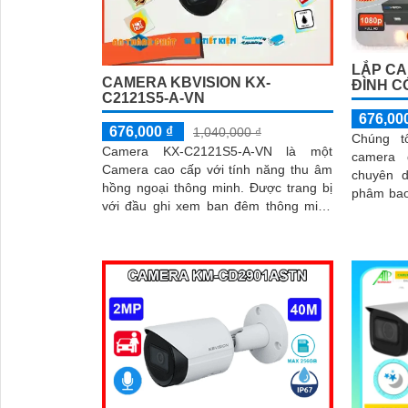
LẮP CA
CAMERA KBVISION KX-
ĐÌNH C
C2121S5-A-VN
676,00
676,000 ₫
1,040,000 ₫
Chúng t
Camera KX-C2121S5-A-VN là một
camera 
Camera cao cấp với tính năng thu âm
chuyên dụn
hồng ngoại thông minh. Được trang bị
phâm bao
với đầu ghi xem ban đêm thông minh
đầu ghi h
Hồng Ngoại Smart IR Sony SNR1s và
công...