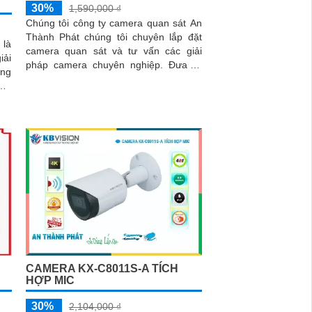
30%
1,590,000 ₫
Chúng tôi công ty camera quan sát An
Thành Phát chúng tôi chuyên lắp đặt
 là
camera quan sát và tư vấn các giải
iải
pháp camera chuyên nghiệp. Đưa ra
ông
những giải pháp camera quan sát phù
hợp tiết kiệm chi phí nhất
CAMERA KX-C8011S-A TÍCH
HỢP MIC
30%
2,104,000 ₫