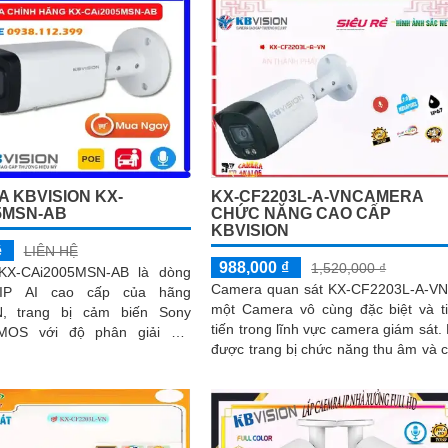
KX-CF2203L-A-VNCAMERA
 KBVISION KX-
CHỨC NĂNG CAO CẤP
5MSN-AB
KBVISION
ệ
LIÊN HỆ
988,000 ₫
1,520,000 ₫
KX-CAi2005MSN-AB là dòng
Camera quan sát KX-CF2203L-A-VN
IP AI cao cấp của hãng
một Camera vô cùng đặc biệt và t
N, trang bị cảm biến Sony
tiến trong lĩnh vực camera giám sát. Nó
CMOS với độ phân giải 2.0
được trang bị chức năng thu âm và 
l cho hình ảnh sắc nét và
phép quay ban đêm mà vẫn có m
c
sắc rõ nét