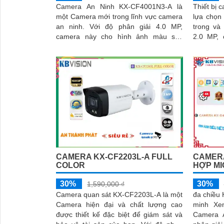
Camera An Ninh KX-CF4001N3-A là
Thiết bị
một Camera mới trong lĩnh vực camera
lựa chọn
an ninh. Với độ phân giải 4.0 MP,
trong và ngoài n
camera này cho hình ảnh màu sắc
2.0 MP, 
trong sáng, rõ nét
hình ảnh 
CAMERA KX-CF2203L-A FULL
CAMERA
COLOR
HỢP M
30%
30%
1,590,000 ₫
Camera quan sát KX-CF2203L-A là một
đa chiều 
Camera hiện đại và chất lượng cao
minh Xe
được thiết kế đặc biệt để giám sát và
Camera 