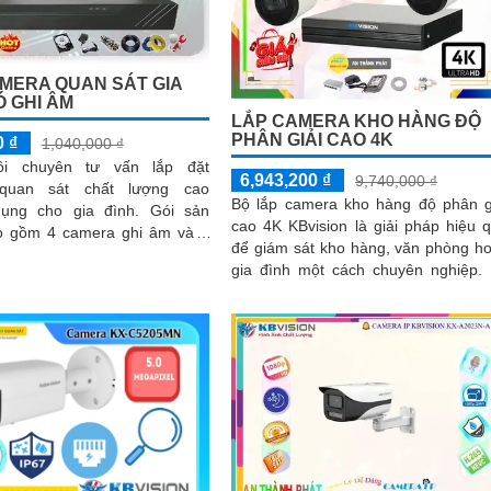
MERA QUAN SÁT GIA
Ó GHI ÂM
LẮP CAMERA KHO HÀNG ĐỘ
PHÂN GIẢI CAO 4K
0 ₫
1,040,000 ₫
ôi chuyên tư vấn lắp đặt
6,943,200 ₫
9,740,000 ₫
quan sát chất lượng cao
Bộ lắp camera kho hàng độ phân g
g cho gia đình. Gói sản
cao 4K KBvision là giải pháp hiệu 
 gồm 4 camera ghi âm và 1
để giám sát kho hàng, văn phòng h
ình và ổ cứng lưu trũ
gia đình một cách chuyên nghiệp. Bộ
sản phẩm này được trang bị khả n
thu âm trong phạm vi 3m, giúp ghi 
âm thanh một cách rõ ràng