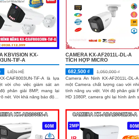
 KBVISION KX-
CAMERA KX-AF2011L-DL-A
03UN-TIF-A
TÍCH HỢP MICRO
ệ
682,500 ₫
LIÊN HỆ
1,050,000 ₫
X-CAiF8003UN-TiF-A là lựa
Camera An Ninh KX-AF2011L-DL-A
ệt vời cho việc giám sát an
một Camera chất lượng cao với nh
 độ phân giải 8MP, mang lại
tính năng ưu việt. Với độ phân giải Full
hả năng báo động
HD 1080P, camera ghi lại hình ảnh 
 bằng đèn led xanh đỏ và còi
nét, rõ ràng, giúp người dùng dễ d
, camera đảm bảo phát hiện
quan sát được mọi chi tiết
báo khi có xâm nhậpThiết bị
Giá Rẻ Công Nghệ POE KX-
UN-TiF-A tích hợp chức năng
 Thu Âm Và Loa rõ ràng để