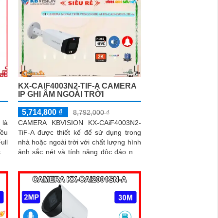
KX-CAIF4003N2-TIF-A CAMERA
IP GHI ÂM NGOÀI TRỜI
5,714,800 ₫
8,792,000 ₫
CAMERA KBVISION KX-CAiF4003N2-
 là
TiF-A được thiết kế để sử dụng trong
iều
nhà hoặc ngoài trời với chất lượng hình
ảnh sắc nét và tính năng độc đáo như
sắc
chống ngược sáng, hỗ trợ hồng...
àng