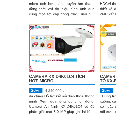
micro tích hợp sẵn, truyền âm thanh
HDCVI th
đồng thời với tín hiệu hình ảnh qua
thiết kế 
cùng một sợi cáp đồng trục. Điều này
2MP kết 
giúp bạn không cần lắp đặt thêm micro
khả năng chị
rời, giảm thiểu chi phí và thời gian thi
giải pháp
công
đình, cử
xuất… ho
đêm
CAMERA KX-D4K01C4 TÍCH
CAMER
HỢP MICRO
TÔ KX-
30%
30%
4,340,000 ₫
đa chiều Hỗ trợ kết nối điện thoại thông
. Dùng trong xe, lắp đặt ở vị trí cửa lên
minh Xem qua ứng dụng di động.
xuống, ca
Camera An Ninh KX-D4K01C4 có độ
xe hoặc qu
phân giải cao 8.0 MP giúp ghi lại hình
nối trực 