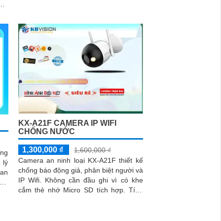
màu sắc với tầm xa 50m
nét
KX-A21F CAMERA IP WIFI
CHỐNG NƯỚC
1,300,000 ₫
1,600,000 ₫
ộng
Camera an ninh loại KX-A21F thiết kế
 lý
chống báo động giả, phân biệt người và
ban
IP Wifi. Không cần đầu ghi vì có khe
 IP
cắm thẻ nhớ Micro SD tích hợp. Tính
năng tiên tiến giúp giữ an...