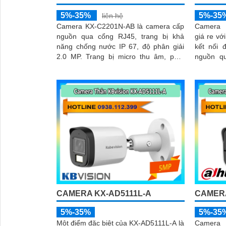
5%-35%
5%-35
liên hệ
Camera KX-C2201N-AB là camera cấp
Camera 
nguồn qua cổng RJ45, trang bị khả
giá re vớ
năng chống nước IP 67, độ phân giải
kết nối đầu
2.0 MP. Trang bị micro thu âm, phát
nguồn q
hiện con người và chuyển động
Quickpi
nhanh ch
CAMERA KX-AD5111L-A
CAMERA
5%-35%
5%-35
Một điểm đặc biệt của KX‑AD5111L‑A là
Camera