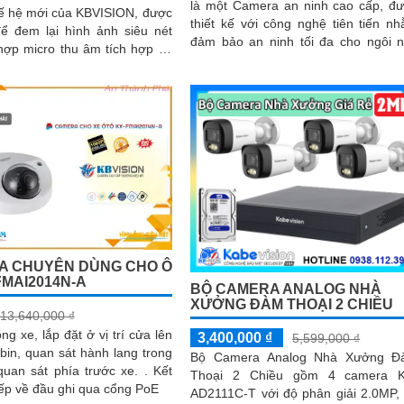
là một Camera an ninh cao cấp, đ
ế hệ mới của KBVISION, được
thiết kế với công nghệ tiên tiến n
để đem lại hình ảnh siêu nét
đảm bảo an ninh tối đa cho ngôi 
hợp micro thu âm tích hợp và
hoặc doanh nghiệp của bạn. Với độ
u thời tiết vượt trội. Đây là
phân giải cao, camera cho hình 
 giám sát đáng tin cậy cho gia
sắc nét và chất lượng
a hàng, nhà kho, xưởng sản
ạt động bền bỉ cả ngày lẫn
A CHUYÊN DÙNG CHO Ô
FMAI2014N-A
BỘ CAMERA ANALOG NHÀ
XƯỞNG ĐÀM THOẠI 2 CHIỀU
13,640,000 ₫
3,400,000 ₫
5,599,000 ₫
bin, quan sát hành lang trong
Bộ Camera Analog Nhà Xưởng Đ
an sát phía trước xe. . Kết
Thoại 2 Chiều gồm 4 camera K
tiếp về đầu ghi qua cổng PoE
AD2111C-T với độ phân giải 2.0MP,