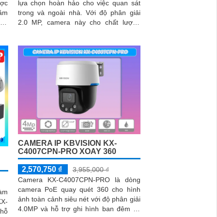
ược
lựa chọn hoàn hảo cho việc quan sát
hằm
trong và ngoài nhà. Với độ phân giải
nhà
2.0 MP, camera này cho chất lượng
hình ảnh rõ nét cả ngày và đêm
ảnh
CAMERA IP KBVISION KX-
C4007CPN-PRO XOAY 360
2,570,750 ₫
3,955,000 ₫
Camera KX-C4007CPN-PRO là dòng
camera PoE quay quét 360 cho hình
àm
ảnh toàn cảnh siêu nét với độ phân giải
X-
4.0MP và hỗ trợ ghi hình ban đêm có
 hỗ