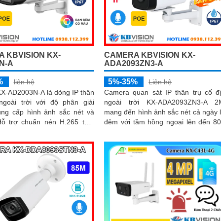
 trải nghiệm hình ảnh và âm
 nhất
 KBVISION KX-
CAMERA KBVISION KX-
N-A
ADA2093ZN3-A
%
5%-35%
liên hệ
Liên hệ
X-AD2003N-A là dòng IP thân
Camera quan sát IP thân trụ cố đ
ngoài trời với độ phân giải
ngoài trời KX-ADA2093ZN3-A 2
ung cấp hình ảnh sắc nét và
mang đến hình ảnh sắc nét cả ngày 
đêm với tầm hồng ngoại lên đến 8
 ngoại 60m và LED ánh...
Tích hợp micro thu âm, hỗ trợ PoE g
lắp đặt dễ dàng, đạt chuẩn IP67 ch
bụi nước, hoạt động bền bỉ trong 
điều kiện