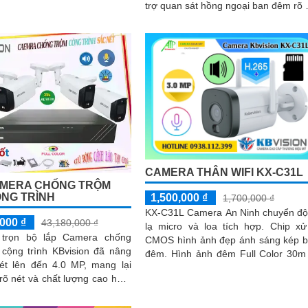
trợ quan sát hồng ngoại ban đêm rõ 
đến 30m. Hệ thống nổi bật với khả
năng...
CAMERA THÂN WIFI KX-C31L
AMERA CHỐNG TRỘM
NG TRÌNH
1,500,000 ₫
1,700,000 ₫
KX-C31L Camera An Ninh chuyển đ
000 ₫
43,180,000 ₫
lạ micro và loa tích hợp. Chip xử
 trọn bộ lắp Camera chống
CMOS hình ảnh đẹp ánh sáng kép 
 cộng trình KBvision đã nâng
đêm. Hình ảnh đêm Full Color 30m
ét lên đến 4.0 MP, mang lại
Wifi lưu trữ 256GB
rõ nét và chất lượng cao hơn.
 này không chỉ đáp ứng...