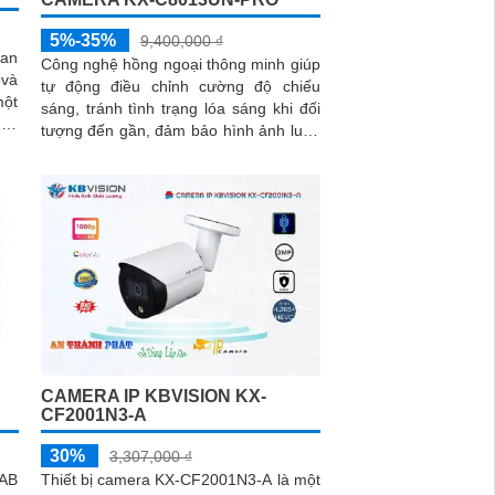
5%-35%
9,400,000 ₫
an
Công nghệ hồng ngoại thông minh giúp
 và
tự động điều chỉnh cường độ chiếu
một
sáng, tránh tình trạng lóa sáng khi đối
tượng đến gần, đảm bảo hình ảnh luôn
cho
rõ nét trong đêm. Bên cạnh đó, công
nghệ giảm nhiễu 3DNR và chống
ngược sáng DWDR giúp camera tái tạo
màu sắc chính xác và rõ ràng trong mọi
điều kiện ánh sáng phức tạp như
ngược sáng mạnh hay thiếu sáng
CAMERA IP KBVISION KX-
CF2001N3-A
30%
3,307,000 ₫
-AB
Thiết bị camera KX-CF2001N3-A là một