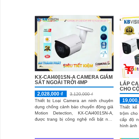
ảnh chất lượng, rõ nét
KX-CAI4001SN-A CAMERA GIÁM
SÁT NGOÀI TRỜI 4MP
LẮP C
CHO CỘ
2,028,000 ₫
3,120,000 ₫
19,000,
Thiết bị Loại Camera an ninh chuyên
dụng chống cảnh báo chuyển động giả
Thiết kế
Motion Detection, KX-CAi4001SN-A,
trộm cho
được trang bị công nghệ nổi bật như
cấp độ n
Hàng rào ảo và khả năng chống
hình ảnh 
ngược...
Bộ camera