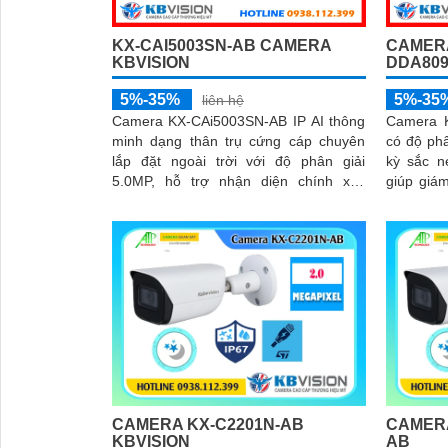
KX-CAI5003SN-AB CAMERA
CAMERA
KBVISION
DDA809
5%-35%
5%-35
liên hệ
Camera KX-CAi5003SN-AB IP AI thông
Camera 
minh dạng thân trụ cứng cáp chuyên
có độ ph
lắp đặt ngoài trời với độ phân giải
kỳ sắc n
5.0MP, hỗ trợ nhận diện chính xác
giúp giám
người và phương tiện, nâng cao hiệu
kiện ánh sáng. Các 
quả giám sát.
minh như
người và 
cắm thẻ 
tiện lợi 
IP67, IK
bảo hoạt 
CAMERA KX-C2201N-AB
CAMERA
KBVISION
AB