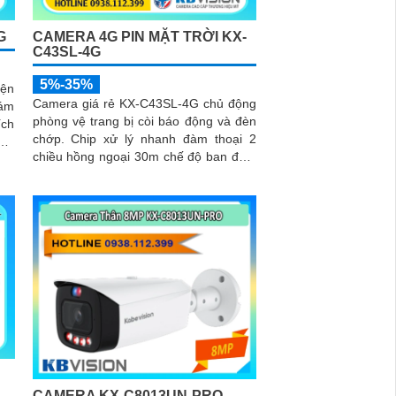
G
CAMERA 4G PIN MẶT TRỜI KX-
C43SL-4G
5%-35%
iện
Camera giá rẻ KX-C43SL-4G chủ động
iám
phòng vệ trang bị còi báo động và đèn
chớp. Chip xử lý nhanh đàm thoại 2
4.0
chiều hồng ngoại 30m chế độ ban đêm
4G. Sử dụng tâm pin năng lượng...
CAMERA KX-C8013UN-PRO