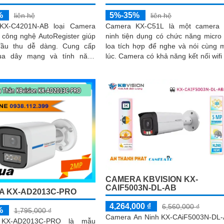
%
5%-35%
liên hệ
liên hệ
KX-C4201N-AB loại Camera
Camera KX-C51L là một camera 
i công nghệ AutoRegister giúp
ninh tiện dụng có chức năng micro
 thu dễ dàng. Cung cấp
loa tích hợp để nghe và nói cùng 
ua dây mạng và tính năng
lúc. Camera có khả năng kết nối wifi và
ck để nhận diện đối tượng
sử dụng công nghệ ánh sáng kép 
óng
hình ảnh sắc nét đến 5
CAMERA KBVISION KX-
CAIF5003N-DL-AB
 KX-AD2013C-PRO
4,264,000 ₫
6,560,000 ₫
%
1,795,000 ₫
Camera An Ninh KX-CAiF5003N-DL
 KX‑AD2013C‑PRO là mẫu