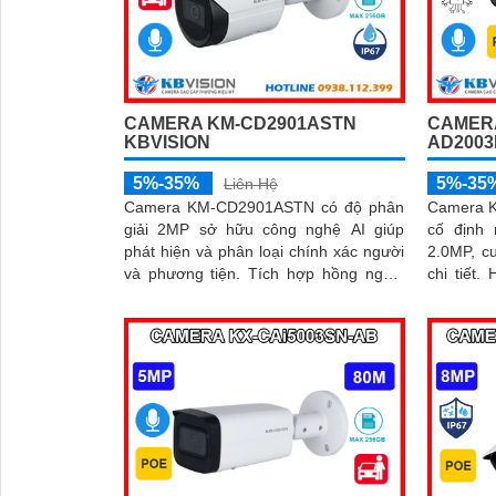
mang lại
thanh tốt
CAMERA KM-CD2901ASTN
CAMERA
KBVISION
AD2003
5%-35%
5%-35
Liên Hệ
Camera KM-CD2901ASTN có độ phân
Camera K
giải 2MP sở hữu công nghệ AI giúp
cố định 
phát hiện và phân loại chính xác người
2.0MP, c
và phương tiện. Tích hợp hồng ngoại
chi tiết. Hỗ trợ chuẩn nén H.265 tầm
tầm xa 40m, hỗ trợ thẻ nhớ Micro SD
nhìn hồng
256GB và đạt chuẩn IP67, IK10, đảm
bảo hoạt động bền bỉ trong mọi điều
kiện môi trường