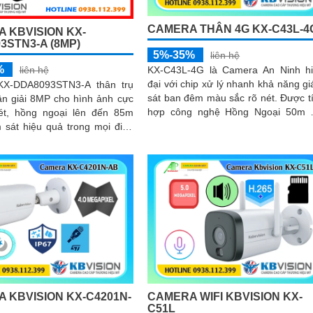
CAMERA THÂN 4G KX-C43L-4
 KBVISION KX-
3STN3-A (8MP)
5%-35%
liên hệ
%
KX-C43L-4G là Camera An Ninh h
liên hệ
đại với chip xử lý nhanh khả năng g
KX-DDA8093STN3-A thân trụ
sát ban đêm màu sắc rõ nét. Được tích
ân giải 8MP cho hình ảnh cực
hợp công nghệ Hồng Ngoại 50m 
ét, hồng ngoại lên đến 85m
MP dùng sim 4G tiện lợi cho việc...
 sát hiệu quả trong mọi điều
tính năng thông
 nhận diện khuôn mặt, đếm
nhận diện đối tượng cùng khe
Micro SD 512GB mang lại sự
tối đa được bảo vệ với chuẩn
10 và hỗ trợ PoE, camera đảm
động ổn định
 KBVISION KX-C4201N-
CAMERA WIFI KBVISION KX-
C51L