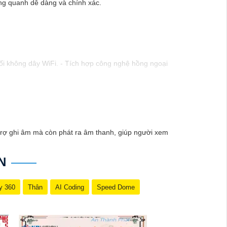
ung quanh dễ dàng và chính xác.
nối không dây WiFi. - Tích hợp công nghệ hồng ngoại
). - Hỗ trợ chống ngược sáng kỹ thuật số. - Thiết kế
. - Tầm quan sát hồng ngoại lên đến 20m. - Chống
hông tin chi tiết và mua hàng tại các cửa hàng điện
trợ ghi âm mà còn phát ra âm thanh, giúp người xem
N
y 360
Thân
AI Coding
Speed Dome