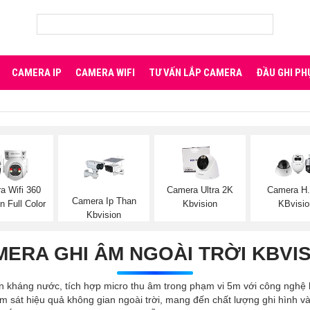
CAMERA IP
CAMERA WIFI
TƯ VẤN LẮP CAMERA
ĐẦU GHI PH
a Wifi 360
Camera Ultra 2K
Camera H
Camera Ip Than
n Full Color
Kbvision
KBvisio
Kbvision
ERA GHI ÂM NGOÀI TRỜI KBVI
n kháng nước, tích hợp micro thu âm trong phạm vi 5m với công nghệ l
ám sát hiệu quả không gian ngoài trời, mang đến chất lượng ghi hình 