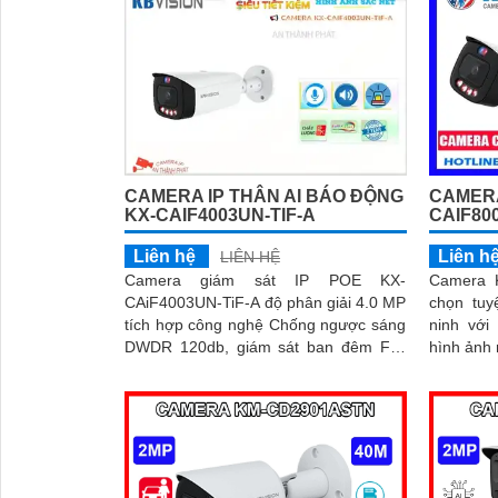
CAMERA IP THÂN AI BÁO ĐỘNG
CAMERA
KX-CAIF4003UN-TIF-A
CAIF80
Liên hệ
Liên h
LIÊN HỆ
Camera giám sát IP POE KX-
Camera K
CAiF4003UN-TiF-A độ phân giải 4.0 MP
chọn tuy
tích hợp công nghệ Chống ngược sáng
ninh với
DWDR 120db, giám sát ban đêm Full
hình ảnh rõ nét. Với k
Color 50m chuyên dụng cho xưởng sản
chủ động
xuất, kho hàngCamera giá rẻ KX-
hú 110dB
CAiF4003UN-TiF-A, độ phân giải 4
và cảnh 
Camera 
'
CAiF8003
cao cấp