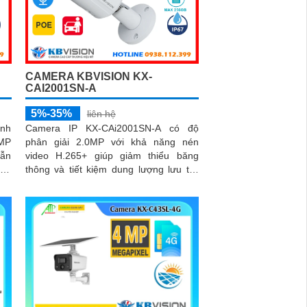
CAMERA KBVISION KX-
CAI2001SN-A
5%-35%
liên hệ
ịnh
Camera IP KX-CAi2001SN-A có độ
MP
phân giải 2.0MP với khả năng nén
lẫn
video H.265+ giúp giảm thiểu băng
0m.
thông và tiết kiệm dung lượng lưu trữ
iúp
hiệu quả. Tính năng nhận diện thông
ống
minh...
mọi