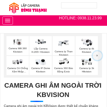
HOTLINE: 0938.11.23.99
Toggle
navigation
Camera Wifi 360
Lắp Camera
Camera Ip 4k
Camera Ip Than
Kbvision
H.265+ Kbvision
Kbvision
Kbvision
Camera Có Chống
Camera IP Dome
Camera 360 Báo
Camera Ip 3k
Xâm Nhập
Kbviison
Động Ezviz
Hikvision
Kbvision
CAMERA GHI ÂM NGOÀI TRỜI
KBVISION
Camera ghi âm ngoài trời KBVision được thiết kế chuẩn kháng