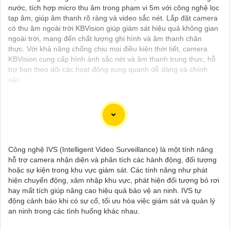
nước, tích hợp micro thu âm trong phạm vi 5m với công nghệ lọc
tạp âm, giúp âm thanh rõ ràng và video sắc nét. Lắp đặt camera
có thu âm ngoài trời KBVision giúp giám sát hiệu quả không gian
ngoài trời, mang đến chất lượng ghi hình và âm thanh chân
thực. Với khả năng chống chịu mọi điều kiện thời tiết, camera
KBVision cung cấp hình ảnh sắc nét và âm thanh trung thực, hỗ
trợ bạn theo dõi các hoạt động xung quanh dễ dàng và chính
xác.
Chắc chắn! Dưới đây là một số tư vấn và giới thiệu về Camera
Giá Rẻ Thiết Bị An Ninh Chính Hãng mà bạn có thể xem xét:
Công nghệ IVS (Intelligent Video Surveillance) là một tính năng
1:
**Camera IP Wifi Ezviz C6CN**: - Camera IP PTZ xoay 360
hỗ trợ camera nhận diện và phân tích các hành động, đối tượng
độ, góc quay rộng. - Độ phân giải Full HD 1080p. - Hỗ trợ kết nối
hoặc sự kiện trong khu vực giám sát. Các tính năng như phát
không dây WiFi. - Tích hợp công nghệ hồng ngoại thông minh. -
hiện chuyển động, xâm nhập khu vực, phát hiện đối tượng bỏ rơi
Phù hợp để theo dõi khoảng cách xa.
hay mất tích giúp nâng cao hiệu quả bảo vệ an ninh. IVS tự
📽
2:
**Camera Hikvision DS-2CD1021-I**: - Camera IP công
động cảnh báo khi có sự cố, tối ưu hóa việc giám sát và quản lý
nghệ H.265+ tiết kiệm băng thông. - Độ phân giải 2MP
an ninh trong các tình huống khác nhau.
(1920x1080). - Hỗ trợ chống ngược sáng kỹ thuật số. - Thiết kế
vỏ nhựa chống va đập. - Hồng ngoại ban đêm khoảng cách lên