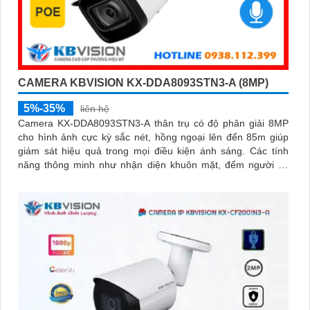
CAMERA KBVISION KX-DDA8093STN3-A (8MP)
5%-35%
liên hệ
Camera KX-DDA8093STN3-A thân trụ có độ phân giải 8MP
cho hình ảnh cực kỳ sắc nét, hồng ngoại lên đến 85m giúp
giám sát hiệu quả trong mọi điều kiện ánh sáng. Các tính
năng thông minh như nhận diện khuôn mặt, đếm người và
nhận diện đối tượng cùng khe cắm thẻ Micro SD 512GB
mang lại sự tiện lợi tối đa được bảo vệ với chuẩn IP67, IK10
và hỗ trợ PoE, camera đảm bảo hoạt động ổn định