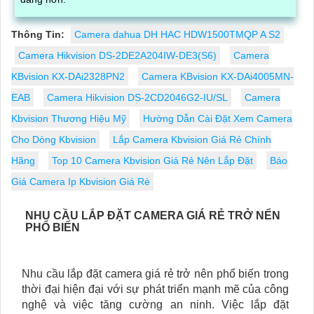
Thông Tin:
Camera dahua DH HAC HDW1500TMQP A S2
Camera Hikvision DS-2DE2A204IW-DE3(S6)
Camera
KBvision KX-DAi2328PN2
Camera KBvision KX-DAi4005MN-
EAB
Camera Hikvision DS-2CD2046G2-IU/SL
Camera
Kbvision Thương Hiệu Mỹ
Hường Dẫn Cài Đặt Xem Camera
Cho Dòng Kbvision
Lắp Camera Kbvision Giá Rẻ Chính
Hãng
Top 10 Camera Kbvision Giá Rẻ Nên Lắp Đặt
Báo
Giá Camera Ip Kbvision Giá Rè
NHU CẦU LẮP ĐẶT CAMERA GIÁ RẺ TRỞ NỂN
PHỔ BIẾN
Nhu cầu lắp đặt camera giá rẻ trở nên phổ biến trong
thời đại hiện đại với sự phát triển mạnh mẽ của công
nghệ và việc tăng cường an ninh. Việc lắp đặt