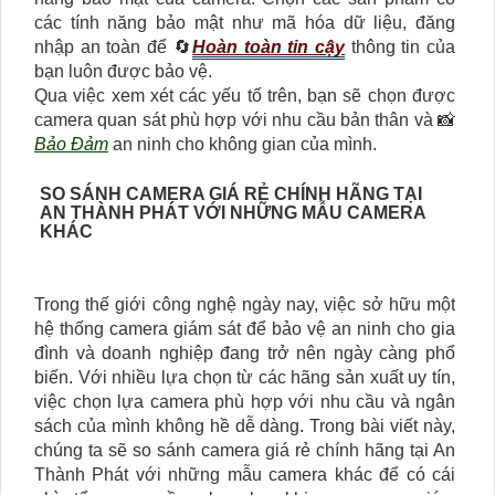
các tính năng bảo mật như mã hóa dữ liệu, đăng
nhập an toàn để 🔄
Hoàn toàn tin cậy
thông tin của
bạn luôn được bảo vệ.
Qua việc xem xét các yếu tố trên, bạn sẽ chọn được
camera quan sát phù hợp với nhu cầu bản thân và 📸
Bảo Đảm
an ninh cho không gian của mình.
SO SÁNH CAMERA GIÁ RẺ CHÍNH HÃNG TẠI
AN THÀNH PHÁT VỚI NHỮNG MẪU CAMERA
KHÁC
Trong thế giới công nghệ ngày nay, việc sở hữu một
hệ thống camera giám sát để bảo vệ an ninh cho gia
đình và doanh nghiệp đang trở nên ngày càng phổ
biến. Với nhiều lựa chọn từ các hãng sản xuất uy tín,
việc chọn lựa camera phù hợp với nhu cầu và ngân
sách của mình không hề dễ dàng. Trong bài viết này,
chúng ta sẽ so sánh camera giá rẻ chính hãng tại An
Thành Phát với những mẫu camera khác để có cái