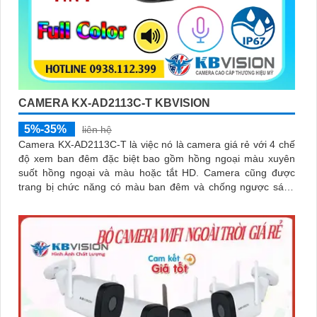
CAMERA KX-AD2113C-T KBVISION
5%-35%
liên hệ
Camera KX-AD2113C-T là việc nó là camera giá rẻ với 4 chế
độ xem ban đêm đặc biệt bao gồm hồng ngoại màu xuyên
suốt hồng ngoại và màu hoặc tắt HD. Camera cũng được
trang bị chức năng có màu ban đêm và chống ngược sáng
DWDR giúp thấy rõ hơn trong môi trường ánh sáng ngược