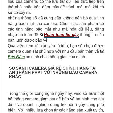
liệu của camera, có thể lưu trữ dữ liệu trực tiếp trên
thẻ nhớ hoặc trên đám mây để tránh mất mát khi có
sự cố xảy ra.
những thông số đã cung cấp không nên bỏ qua tính
năng bảo mật của camera. Chọn các sản phẩm có
các tính năng bảo mật như mã hóa dữ liệu, đăng
nhập an toàn để 🔄
Hoàn toàn tin cậy
thông tin của
bạn luôn được bảo vệ.
Qua việc xem xét các yếu tố trên, bạn sẽ chọn được
camera quan sát phù hợp với nhu cầu bản thân và 📸
Bảo Đảm
an ninh cho không gian của mình.
SO SÁNH CAMERA GIÁ RẺ CHÍNH HÃNG TẠI
AN THÀNH PHÁT VỚI NHỮNG MẪU CAMERA
KHÁC
Trong thế giới công nghệ ngày nay, việc sở hữu một
hệ thống camera giám sát để bảo vệ an ninh cho gia
đình và doanh nghiệp đang trở nên ngày càng phổ
biến. Với nhiều lựa chọn từ các hãng sản xuất uy tín,