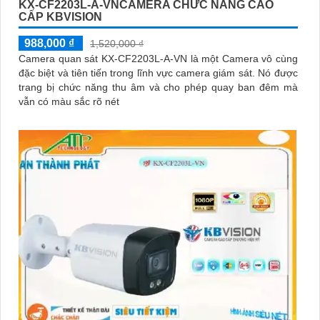
KX-CF2203L-A-VNCAMERA CHỨC NĂNG CAO
'
CẤP KBVISION
988,000 ₫
1,520,000 ₫
Camera quan sát KX-CF2203L-A-VN là một Camera vô cùng
đặc biệt và tiên tiến trong lĩnh vực camera giám sát. Nó được
trang bị chức năng thu âm và cho phép quay ban đêm mà
vẫn có màu sắc rõ nét