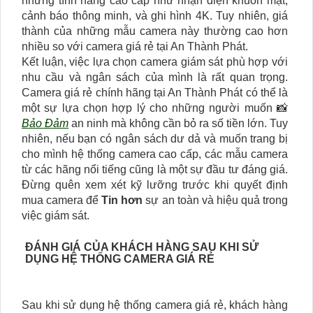
những tính năng cao cấp như nhận diện khuôn mặt,
cảnh báo thông minh, và ghi hình 4K. Tuy nhiên, giá
thành của những mẫu camera này thường cao hơn
nhiều so với camera giá rẻ tại An Thành Phát.
Kết luận, việc lựa chọn camera giám sát phù hợp với
nhu cầu và ngân sách của mình là rất quan trọng.
Camera giá rẻ chính hãng tại An Thành Phát có thể là
một sự lựa chọn hợp lý cho những người muốn 📸
Bảo Đảm
an ninh mà không cần bỏ ra số tiền lớn. Tuy
nhiên, nếu bạn có ngân sách dư dả và muốn trang bị
cho mình hệ thống camera cao cấp, các mẫu camera
từ các hãng nổi tiếng cũng là một sự đầu tư đáng giá.
Đừng quên xem xét kỹ lưỡng trước khi quyết định
mua camera để
Tin hơn
sự an toàn và hiệu quả trong
việc giám sát.
ĐÁNH GIÁ CỦA KHÁCH HÀNG SAU KHI SỬ
DỤNG HỆ THỐNG CAMERA GIÁ RẺ
Sau khi sử dụng hệ thống camera giá rẻ, khách hàng