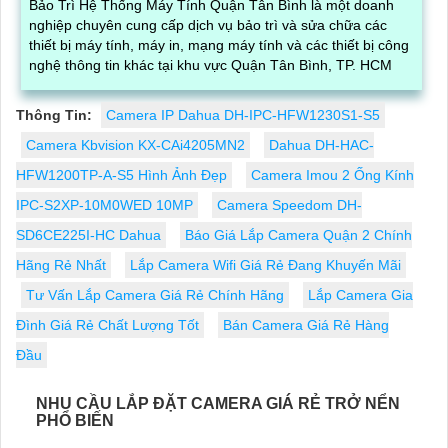
Bảo Trì Hệ Thống Máy Tính Quận Tân Bình là một doanh
nghiệp chuyên cung cấp dịch vụ bảo trì và sửa chữa các
thiết bị máy tính, máy in, mạng máy tính và các thiết bị công
nghệ thông tin khác tại khu vực Quận Tân Bình, TP. HCM
Thông Tin:
Camera IP Dahua DH-IPC-HFW1230S1-S5
Camera Kbvision KX-CAi4205MN2
Dahua DH-HAC-
HFW1200TP-A-S5 Hình Ảnh Đẹp
Camera Imou 2 Ống Kính
IPC-S2XP-10M0WED 10MP
Camera Speedom DH-
SD6CE225I-HC Dahua
Báo Giá Lắp Camera Quận 2 Chính
Hãng Rẻ Nhất
Lắp Camera Wifi Giá Rẻ Đang Khuyến Mãi
Tư Vấn Lắp Camera Giá Rẻ Chính Hãng
Lắp Camera Gia
Đình Giá Rẻ Chất Lượng Tốt
Bán Camera Giá Rẻ Hàng
Đầu
NHU CẦU LẮP ĐẶT CAMERA GIÁ RẺ TRỞ NỂN
PHỔ BIẾN