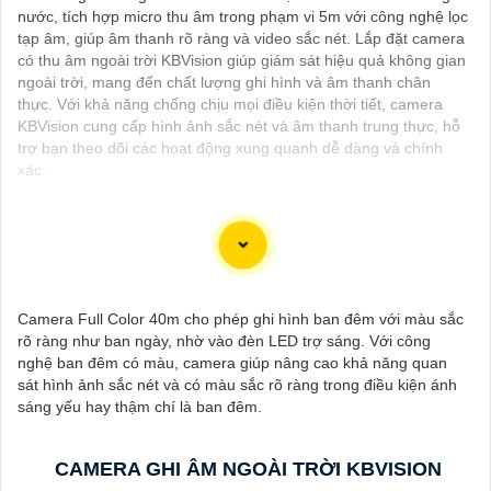
nước, tích hợp micro thu âm trong phạm vi 5m với công nghệ lọc
tạp âm, giúp âm thanh rõ ràng và video sắc nét. Lắp đặt camera
có thu âm ngoài trời KBVision giúp giám sát hiệu quả không gian
ngoài trời, mang đến chất lượng ghi hình và âm thanh chân
thực. Với khả năng chống chịu mọi điều kiện thời tiết, camera
KBVision cung cấp hình ảnh sắc nét và âm thanh trung thực, hỗ
trợ bạn theo dõi các hoạt động xung quanh dễ dàng và chính
xác.
Chắc chắn! Dưới đây là một số tư vấn và giới thiệu về Camera
Giá Rẻ Thiết Bị An Ninh Chính Hãng mà bạn có thể xem xét:
Camera Full Color 40m cho phép ghi hình ban đêm với màu sắc
1:
**Camera IP Wifi Ezviz C6CN**: - Camera IP PTZ xoay 360
rõ ràng như ban ngày, nhờ vào đèn LED trợ sáng. Với công
độ, góc quay rộng. - Độ phân giải Full HD 1080p. - Hỗ trợ kết nối
nghệ ban đêm có màu, camera giúp nâng cao khả năng quan
không dây WiFi. - Tích hợp công nghệ hồng ngoại thông minh. -
sát hình ảnh sắc nét và có màu sắc rõ ràng trong điều kiện ánh
Phù hợp để theo dõi khoảng cách xa.
sáng yếu hay thậm chí là ban đêm.
📽
2:
**Camera Hikvision DS-2CD1021-I**: - Camera IP công
nghệ H.265+ tiết kiệm băng thông. - Độ phân giải 2MP
(1920x1080). - Hỗ trợ chống ngược sáng kỹ thuật số. - Thiết kế
CAMERA GHI ÂM NGOÀI TRỜI KBVISION
vỏ nhựa chống va đập. - Hồng ngoại ban đêm khoảng cách lên