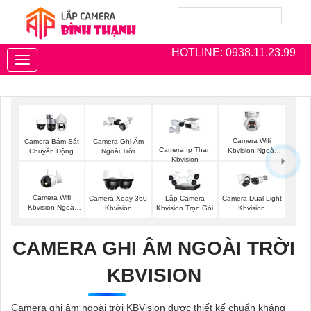
HOTLINE: 0938.11.23.99
Toggle
navigation
Camera Wifi
Camera Bám Sát
Camera Ghi Âm
Camera Ip Than
Kbvision Ngoài
Chuyển Động
Ngoài Trời
Kbvision
Trời 360
Kbvision
Kbvision
Camera Wifi
Camera Xoay 360
Lắp Camera
Camera Dual Light
Kbvision Ngoài
Kbvision
Kbvision Trọn Gói
Kbvision
Trời
CAMERA GHI ÂM NGOÀI TRỜI
KBVISION
Camera ghi âm ngoài trời KBVision được thiết kế chuẩn kháng