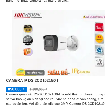
nghệ mới nhất, camera này mang lại các...
CAMERA IP DS-2CD1021G0-I
850,000 ₫
1,180,000 ₫
Camera quan sát DS-2CD1021G0-I là một thiết bị chuyên dụng 
sát và bảo vệ an ninh tại các khu vực như nhà ở, văn phòng, cửa
các dự án lớn. Với độ phân giải cao 2MP, Camera DS-2CD1021G0-I cung