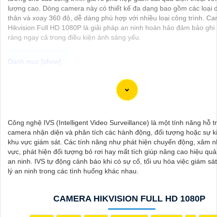
lượng cao. Dòng camera này có thiết kế đa dạng bao gồm các loại
thân và xoay 360 độ, dễ dàng phù hợp với nhiều loại công trình. C
Hikvision Full HD 1080P là giải pháp an ninh hoàn hảo đảm bảo ghi 
ràng ngay cả trong điều kiện ánh sáng yếu.
Dĩ nhiên, dưới đây là một mẫu văn bản giới thiệu dành cho dự án lắ
camera Hikvision giá rẻ và chuyên nghiệp:
---
Chào quý khách hàng,
Công nghệ IVS (Intelligent Video Surveillance) là một tính năng hỗ t
Chúng tôi xin trân trọng giới thiệu đến quý vị dịch vụ lắp đặt camera
camera nhận diện và phân tích các hành động, đối tượng hoặc sự k
giá rẻ và chuyên nghiệp cho dự án của quý vị.
khu vực giám sát. Các tính năng như phát hiện chuyển động, xâm 
Với kinh nghiệm lâu năm trong lĩnh vực lắp đặt camera an ninh, đội
vực, phát hiện đối tượng bỏ rơi hay mất tích giúp nâng cao hiệu qu
thuật viên của chúng tôi cam kết sẽ mang đến cho quý vị những giả
an ninh. IVS tự động cảnh báo khi có sự cố, tối ưu hóa việc giám sá
ninh hiệu quả, đáng tin cậy và tiết kiệm chi phí.
lý an ninh trong các tình huống khác nhau.
Camera của Hikvision được biết đến là một trong những thương hiệ
đầu thế giới về giải pháp an ninh video. Với các tính năng và công n
tiến, camera Hikvision không chỉ
chắc chắn
chất lượng hình ảnh sắ
CAMERA HIKVISION FULL HD 1080P
còn đem đến sự tin cậy và an toàn cho dự án của quý vị.
Nếu quý vị quan tâm đến việc lắp đặt camera Hikvision giá rẻ và ch