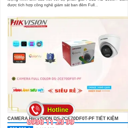
được tích hợp công nghệ giám sát ban đêm Full...
CAMERA HIKVISION DS-2CE70DF0T-PF TIẾT KIỆM