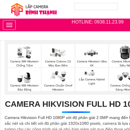
HOTLINE: 0938.11.23.99
Toggle
navigation
Camera Wifi Hikvision
Camera Colorvu Có
Camera Hikvision Ultra
Camera Hikvi
Chống Trộm
Màu Ban Đêm
4K
Siêu Né
Lắp Camera Hybird
Light
Camera Wifi Hikvision
Camera Chuẩn Onvif
Camera Chốn
Báo Động
Hikvision
Sáng Hikvi
CAMERA HIKVISION FULL HD 1
Camera Hikvision Full HD 1080P với độ phân giải 2.0MP mang đến 
sắc nét và chi tiết với độ phân giải 1920x1080 pixels, camera là lựa 
tưởng cho các công trình giá rẻ phù hợp giám sát qua điện thoại với