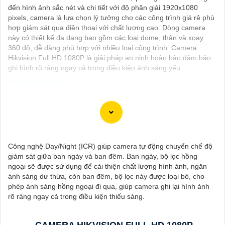
đến hình ảnh sắc nét và chi tiết với độ phân giải 1920x1080
pixels, camera là lựa chọn lý tưởng cho các công trình giá rẻ phù
hợp giám sát qua điện thoại với chất lượng cao. Dòng camera
này có thiết kế đa dạng bao gồm các loại dome, thân và xoay
360 độ, dễ dàng phù hợp với nhiều loại công trình. Camera
Hikvision Full HD 1080P là giải pháp an ninh hoàn hảo đảm bảo
ghi hình rõ ràng ngay cả trong điều kiện ánh sáng yếu.
Dĩ nhiên, dưới đây là một mẫu văn bản giới thiệu dành cho dự
án lắp đặt camera Hikvision giá rẻ và chuyên nghiệp:
---
Công nghệ Day/Night (ICR) giúp camera tự động chuyển chế độ
Chào quý khách hàng,
giám sát giữa ban ngày và ban đêm. Ban ngày, bộ lọc hồng
Chúng tôi xin trân trọng giới thiệu đến quý vị dịch vụ lắp đặt
ngoại sẽ được sử dụng để cải thiện chất lượng hình ảnh, ngăn
camera Hikvision giá rẻ và chuyên nghiệp cho dự án của quý vị.
ánh sáng dư thừa, còn ban đêm, bộ lọc này được loại bỏ, cho
Với kinh nghiệm lâu năm trong lĩnh vực lắp đặt camera an ninh,
phép ánh sáng hồng ngoại đi qua, giúp camera ghi lại hình ảnh
đội ngũ kỹ thuật viên của chúng tôi cam kết sẽ mang đến cho
rõ ràng ngay cả trong điều kiện thiếu sáng.
quý vị những giải pháp an ninh hiệu quả, đáng tin cậy và tiết
kiệm chi phí.
Camera của Hikvision được biết đến là một trong những thương
CAMERA HIKVISION FULL HD 1080P