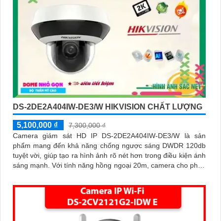
DS-2DE2A404IW-DE3/W HIKVISION CHẤT LƯỢNG
5,100,000 ₫
7,300,000 ₫
Camera giám sát HD IP DS-2DE2A404IW-DE3/W là sản
phẩm mang đến khả năng chống ngược sáng DWDR 120db
tuyệt vời, giúp tạo ra hình ảnh rõ nét hơn trong điều kiện ánh
sáng mạnh. Với tính năng hồng ngoại 20m, camera cho phép
giám sát ban đêm một cách dễ dàng