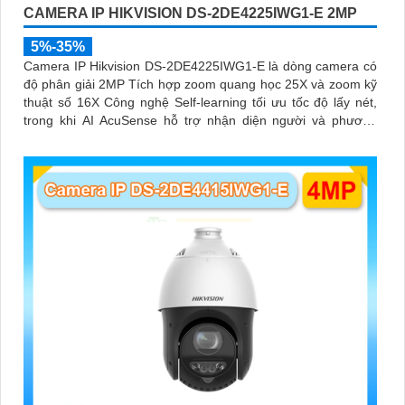
CAMERA IP HIKVISION DS-2DE4225IWG1-E 2MP
5%-35%
Camera IP Hikvision DS-2DE4225IWG1-E là dòng camera có
độ phân giải 2MP Tích hợp zoom quang học 25X và zoom kỹ
thuật số 16X Công nghệ Self-learning tối ưu tốc độ lấy nét,
trong khi AI AcuSense hỗ trợ nhận diện người và phương
tiện, chụp tối đa 5 khuôn mặt đồng thời