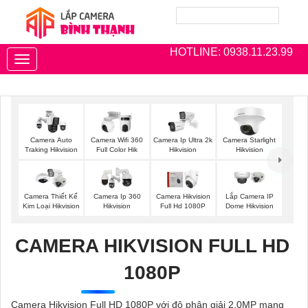
HOTLINE: 0938.11.23.99
Toggle
navigation
Camera Auto
Camera Wifi 360
Camera Ip Ultra 2k
Camera Starlight
Traking Hikvision
Full Color Hik
Hikvision
Hikvision
Camera Thiết Kế
Camera Ip 360
Camera Hikvision
Lắp Camera IP
Kim Loại Hikvision
Hikvision
Full Hd 1080P
Dome Hikvision
CAMERA HIKVISION FULL HD
1080P
Camera Hikvision Full HD 1080P với độ phân giải 2.0MP mang