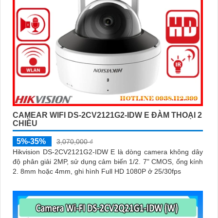
CAMEAR WIFI DS-2CV2121G2-IDW E ĐÀM THOẠI 2
CHIỀU
5%-35%
3,070,000 ₫
Hikvision DS-2CV2121G2-IDW E là dòng camera không dây
độ phân giải 2MP, sử dụng cảm biến 1/2. 7" CMOS, ống kính
2. 8mm hoặc 4mm, ghi hình Full HD 1080P ở 25/30fps