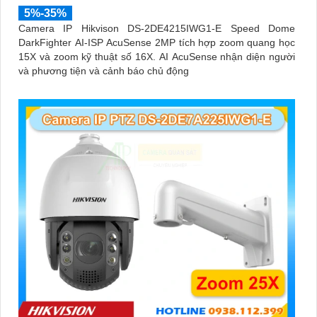
5%-35%
Camera IP Hikvison DS-2DE4215IWG1-E Speed Dome
DarkFighter AI-ISP AcuSense 2MP tích hợp zoom quang học
15X và zoom kỹ thuật số 16X. AI AcuSense nhận diện người
và phương tiện và cảnh báo chủ động