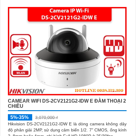
giám sát ban đêm một cách dễ dàng
CAMEAR WIFI DS-2CV2121G2-IDW E ĐÀM THOẠI 2
CHIỀU
5%-35%
3,070,000 ₫
Hikvision DS-2CV2121G2-IDW E là dòng camera không dây
độ phân giải 2MP, sử dụng cảm biến 1/2. 7" CMOS, ống kính