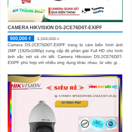
CAMERA HIKVISION DS-2CE76D0T-EXIPF
900,000 ₫
1,150,000 ₫
Camera DS-2CE76D0T-EXIPF trang bị cảm biến hình ảnh
2MP (1920x1080p) cung cấp độ phân giải Full HD cho hình
ảnh sắc nét và chi tiết. Camera Hikvision DS-2CE76D0T-
EXIPF phù hợp với nhiều ứng dụng khác nhau, từ việc giám
sát tại gia đình, cửa hàng, văn phòng, đến các khu vực công
cộng