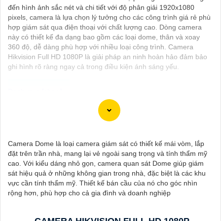
đến hình ảnh sắc nét và chi tiết với độ phân giải 1920x1080
pixels, camera là lựa chọn lý tưởng cho các công trình giá rẻ phù
hợp giám sát qua điện thoại với chất lượng cao. Dòng camera
này có thiết kế đa dạng bao gồm các loại dome, thân và xoay
360 độ, dễ dàng phù hợp với nhiều loại công trình. Camera
Hikvision Full HD 1080P là giải pháp an ninh hoàn hảo đảm bảo
ghi hình rõ ràng ngay cả trong điều kiện ánh sáng yếu.
Dĩ nhiên, dưới đây là một mẫu văn bản giới thiệu dành cho dự
án lắp đặt camera Hikvision giá rẻ và chuyên nghiệp:
---
Camera Dome là loại camera giám sát có thiết kế mái vòm, lắp
Chào quý khách hàng,
đặt trên trần nhà, mang lại vẻ ngoài sang trọng và tính thẩm mỹ
Chúng tôi xin trân trọng giới thiệu đến quý vị dịch vụ lắp đặt
cao. Với kiểu dáng nhỏ gọn, camera quan sát Dome giúp giám
camera Hikvision giá rẻ và chuyên nghiệp cho dự án của quý vị.
sát hiệu quả ở những không gian trong nhà, đặc biệt là các khu
Với kinh nghiệm lâu năm trong lĩnh vực lắp đặt camera an ninh,
vực cần tính thẩm mỹ. Thiết kế bán cầu của nó cho góc nhìn
đội ngũ kỹ thuật viên của chúng tôi cam kết sẽ mang đến cho
rộng hơn, phù hợp cho cả gia đình và doanh nghiệp
quý vị những giải pháp an ninh hiệu quả, đáng tin cậy và tiết
kiệm chi phí.
Camera của Hikvision được biết đến là một trong những thương
CAMERA HIKVISION FULL HD 1080P