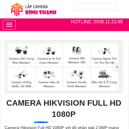
HOTLINE: 0938.11.23.99
Toggle
navigation
Camera Wifi
Camera 360 Trong
Camera Ip AI Full
Camera Ngoài Trời
Hikvision 360
Nhà Hikvision
Color Hikvision
Có Thu Âm Hik
Camera Chống
Camera Ultra 3k
Camera Chuẩn
Đầu Ghi 8 Ổ Cưng
Nhiễu 3D DNR
Hikvision
Onvif Hikvision
Hikvision
Hikvison
CAMERA HIKVISION FULL HD
1080P
Camera Hikvision Full HD 1080P với độ phân giải 2.0MP mang