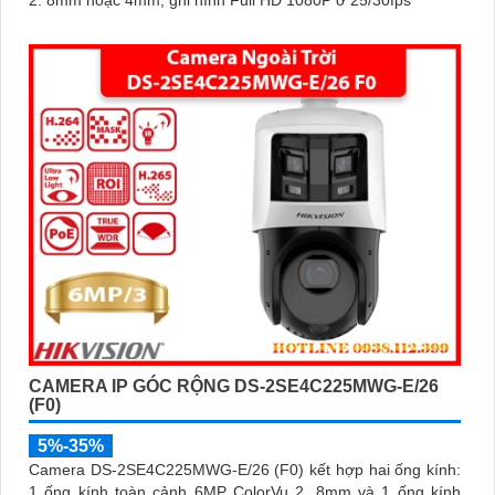
2. 8mm hoặc 4mm, ghi hình Full HD 1080P ở 25/30fps
CAMERA IP GÓC RỘNG DS-2SE4C225MWG-E/26
(F0)
5%-35%
Camera DS-2SE4C225MWG-E/26 (F0) kết hợp hai ống kính:
1 ống kính toàn cảnh 6MP ColorVu 2. 8mm và 1 ống kính