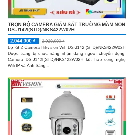
TRỌN BỘ CAMERA GIÁM SÁT TRƯỜNG MẦM NON
DS-J142I(STD)/NKS422W02H
2,044,000 ₫
2,920,000 ₫
Bộ Kit 2 Camera Hikvision Wifi DS-J142I(STD)/NKS422W02H
Được trang bị chức năng nhận dạng người chuyển động,
Camera DS-J142I(STD)/NKS422W02H kết hợp công nghệ
Wifi IP và Ánh Sáng...