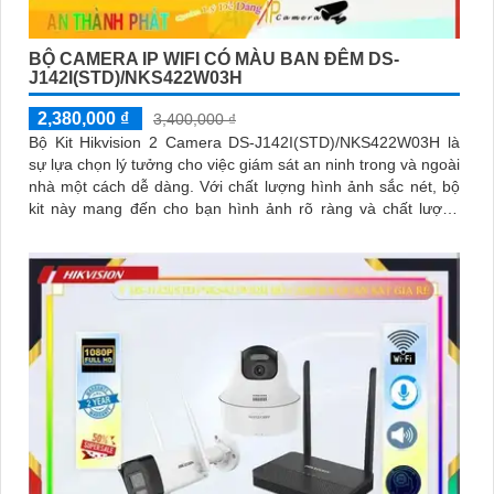
BỘ CAMERA IP WIFI CÓ MÀU BAN ĐÊM DS-
J142I(STD)/NKS422W03H
2,380,000 ₫
3,400,000 ₫
Bộ Kit Hikvision 2 Camera DS-J142I(STD)/NKS422W03H là
sự lựa chọn lý tưởng cho việc giám sát an ninh trong và ngoài
nhà một cách dễ dàng. Với chất lượng hình ảnh sắc nét, bộ
kit này mang đến cho bạn hình ảnh rõ ràng và chất lượng
cao