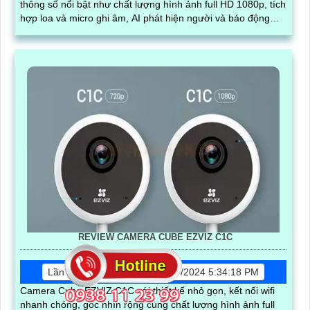
thông số nổi bật như chất lượng hình ảnh full HD 1080p, tích
hợp loa và micro ghi âm, AI phát hiện người và báo động
chuyển động chuẩn
REVIEW CAMERA CUBE EZVIZ C1C
Lần xem: 9048
6/24/2024 5:34:18 PM
Camera Cube EZVIZ C1C với thiết kế nhỏ gọn, kết nối wifi
nhanh chóng, góc nhìn rộng cùng chất lượng hình ảnh full