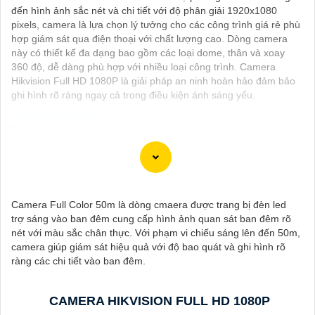
đến hình ảnh sắc nét và chi tiết với độ phân giải 1920x1080
pixels, camera là lựa chọn lý tưởng cho các công trình giá rẻ phù
hợp giám sát qua điện thoại với chất lượng cao. Dòng camera
này có thiết kế đa dạng bao gồm các loại dome, thân và xoay
360 độ, dễ dàng phù hợp với nhiều loại công trình. Camera
Hikvision Full HD 1080P là giải pháp an ninh hoàn hảo đảm bảo
ghi hình rõ ràng ngay cả trong điều kiện ánh sáng yếu.
Dĩ nhiên, dưới đây là một mẫu văn bản giới thiệu dành cho dự
án lắp đặt camera Hikvision giá rẻ và chuyên nghiệp:
---
Camera Full Color 50m là dòng cmaera được trang bị đèn led
Chào quý khách hàng,
trợ sáng vào ban đêm cung cấp hình ảnh quan sát ban đêm rõ
Chúng tôi xin trân trọng giới thiệu đến quý vị dịch vụ lắp đặt
nét với màu sắc chân thực. Với phạm vi chiếu sáng lên đến 50m,
camera Hikvision giá rẻ và chuyên nghiệp cho dự án của quý vị.
camera giúp giám sát hiệu quả với độ bao quát và ghi hình rõ
Với kinh nghiệm lâu năm trong lĩnh vực lắp đặt camera an ninh,
ràng các chi tiết vào ban đêm.
đội ngũ kỹ thuật viên của chúng tôi cam kết sẽ mang đến cho
quý vị những giải pháp an ninh hiệu quả, đáng tin cậy và tiết
kiệm chi phí.
CAMERA HIKVISION FULL HD 1080P
Camera của Hikvision được biết đến là một trong những thương