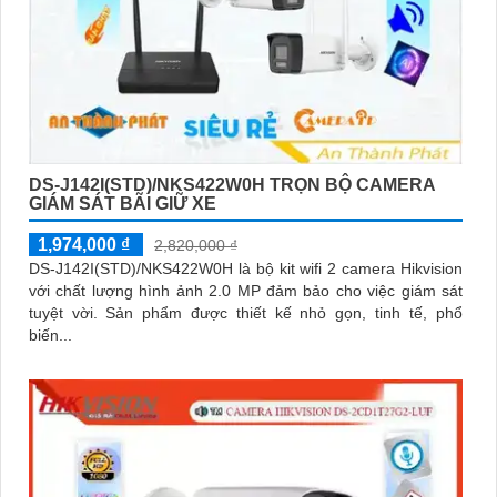
DS-J142I(STD)/NKS422W0H TRỌN BỘ CAMERA
GIÁM SÁT BÃI GIỮ XE
1,974,000 ₫
2,820,000 ₫
DS-J142I(STD)/NKS422W0H là bộ kit wifi 2 camera Hikvision
với chất lượng hình ảnh 2.0 MP đảm bảo cho việc giám sát
tuyệt vời. Sản phẩm được thiết kế nhỏ gọn, tinh tế, phổ
biến...