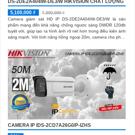
DS-2DE2A404IW-DE3/W HIKVISION CHẤT LƯỢNG
5,100,000 ₫
7,300,000 ₫
Camera giám sát HD IP DS-2DE2A404IW-DE3/W là sản
phẩm mang đến khả năng chống ngược sáng DWDR 120db
tuyệt vời, giúp tạo ra hình ảnh rõ nét hơn trong điều kiện ánh
sáng mạnh. Với tính năng hồng ngoại 20m, camera cho phép
giám sát ban đêm một cách dễ dàng
CAMERA IP IDS-2CD7A26G0/P-IZHS