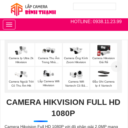
HOTLINE: 0938.11.23.99
Toggle
navigation
Camera Ip Ultra 2k
Camera Thu Âm
Camera Ống Kính
Camera Hikvision
Hikvision
Trong Nhà
Zoom Hikvision
Giá Rẻ
Hikvision
Lắp Camera Wifi
Camera Ngoài Trời
Camera Wifi
Đầu Ghi Camera
Hikvision
Có Thu Âm Hik
Vantech Có Báo
Ip 4 Vantech
Động
CAMERA HIKVISION FULL HD
1080P
Camera Hikvision Full HD 1080P với độ phân giải 2.0MP mang