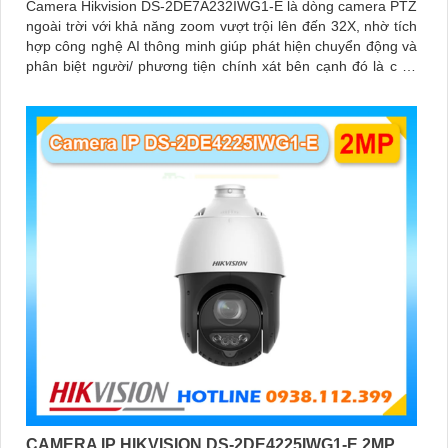
Camera Hikvision DS-2DE7A232IWG1-E là dòng camera PTZ
ngoài trời với khả năng zoom vượt trội lên đến 32X, nhờ tích
hợp công nghệ AI thông minh giúp phát hiện chuyển động và
phân biệt người/ phương tiện chính xát bên cạnh đó là c và
loa dược tích hợp mang đến trãi nghiệm giám sát có âm
thanh
CAMERA IP HIKVISION DS-2DE4225IWG1-E 2MP