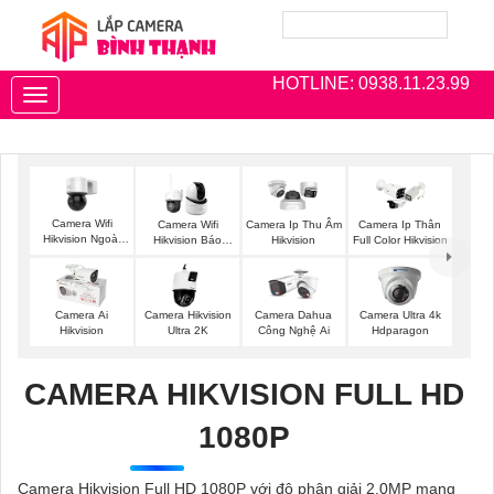
HOTLINE: 0938.11.23.99
Toggle
navigation
Camera Wifi
Camera Wifi
Camera Ip Thu Âm
Camera Ip Thân
Hikvision Ngoài
Hikvision Báo
Hikvision
Full Color Hikvision
Trời 360
Động
Camera Ai
Camera Hikvision
Camera Dahua
Camera Ultra 4k
Hikvision
Ultra 2K
Công Nghệ Ai
Hdparagon
CAMERA HIKVISION FULL HD
1080P
Camera Hikvision Full HD 1080P với độ phân giải 2.0MP mang