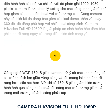
đến hình ảnh sắc nét và chi tiết với độ phân giải 1920x1080
pixels, camera là lựa chọn lý tưởng cho các công trình giá rẻ phù
hợp giám sát qua điện thoại với chất lượng cao. Dòng camera
này có thiết kế đa dạng bao gồm các loại dome, thân và xoay
360 độ, dễ dàng phù hợp với nhiều loại công trình. Camera
Hikvision Full HD 1080P là giải pháp an ninh hoàn hảo đảm bảo
ghi hình rõ ràng ngay cả trong điều kiện ánh sáng yếu.
Đây là một mẫu camera 2.0MP FULL HD rất tốt mà bạn có thể
sử dụng để giám sát và bảo vệ nhà cửa hoặc cơ sở kinh doanh
của mình. Camera này cung cấp hình ảnh sắc nét, chất lượng
Công nghệ WDR 150dB giúp camera xử lý tốt các tình huống có
cao và có khả năng quan sát trong đêm thông qua công nghệ
sự chênh lệch lớn giữa vùng sáng và tối, mang lại hình ảnh rõ
hồng ngoại.
ràng hơn, sắc nét hơn. Với chỉ số 150dB giúp giảm hiện tượng
Dưới đây là một mô tả cơ bản về chiếc camera này:
hình ảnh quá sáng hoặc quá tối, nâng cao chất lượng giám sát
- Độ phân giải: 2.0MP FULL HD- Chất lượng hình ảnh: Sắc nét,
trong môi trường có ánh sáng phức tạp.
chất lượng cao- Công nghệ hồng ngoại: Có khả năng quan sát
trong đêm- Kết nối: Dây cáp, hoặc không dây tùy chọn- Ứng
dụng điều khiển: Có thể kết nối với smartphone để xem qua
CAMERA HIKVISION FULL HD 1080P
mạng internet từ xa- Chức năng cảnh báo: Có thể cài đặt cảnh