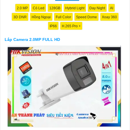
báo khi phát hiện chuyển động
Với những tính năng trên, camera 2.0MP FULL HD sẽ là sự lựa
2.0 MP
Có Led
128GB
Hybrid Light
Day Night
AI
chọn tốt để nâng cao an toàn an ninh cho gia đình và công việc
3D DNR
Hồng Ngoại
Full Color
Speed Dome
Xoay 360
của bạn. Bạn có thể tìm mua sản phẩm này tại các cửa hàng
điện tử hoặc trên các trang mạng chuyên về thiết bị an ninh.
IP66
H.265 Pro +
Lắp Camera 2.0MP FULL HD
'