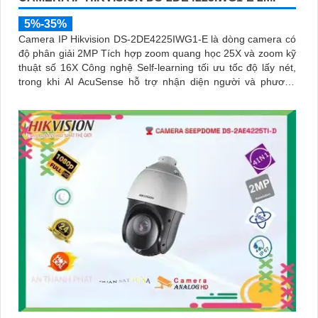
5%-35%
Camera IP Hikvision DS-2DE4225IWG1-E là dòng camera có
độ phân giải 2MP Tích hợp zoom quang học 25X và zoom kỹ
thuật số 16X Công nghệ Self-learning tối ưu tốc độ lấy nét,
trong khi AI AcuSense hỗ trợ nhận diện người và phương
tiện, chụp tối đa 5 khuôn mặt đồng thời