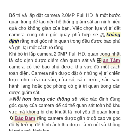
Bố trí và lắp đặt camera 2.0MP Full HD là một bước
quan trọng để tạo nên hệ thống giám sát an ninh hiệu
quả cho không gian của bạn. Việc chọn lựa vị trí đặt
camera cũng như góc quay phù hợp sẽ ⁂
khẳng
định
rằng mọi góc nhìn quan trọng đều được bao phủ
và ghi lại một cách rõ ràng.
Khi bố trí lắp camera 2.0MP Full HD, quan trọng nhất
là xác định được điểm cần quan sát và 🎛
an Tâm
camera có thể bao phủ được khu vực đó một cách
toàn diện. Camera nên được đặt ở những vị trí chiến
lược như cửa ra vào, cửa sổ, sân trước, sân sau,
hành lang hoặc góc phòng có giá trị quan trọng cần
được giám sát.
❇️
Nỗi hơn trong các thông số
việc xác định đúng
góc quay của camera để có thể quan sát toàn bộ khu
vực mà không bị che khuất là một yếu tố quan trọng.
🔄
Bảo Đảm
rằng camera được gắn ở độ cao và góc
độ lý tưởng để hình ảnh thu được là rõ nét và không