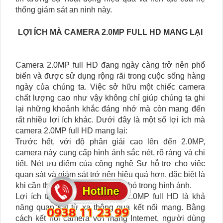
thống giám sát an ninh này.
LỢI ÍCH MÀ CAMERA 2.0MP FULL HD MANG LẠI
Camera 2.0MP full HD đang ngày càng trở nên phổ
biến và được sử dụng rộng rãi trong cuộc sống hàng
ngày của chúng ta. Việc sở hữu một chiếc camera
chất lượng cao như vậy không chỉ giúp chúng ta ghi
lại những khoảnh khắc đáng nhớ mà còn mang đến
rất nhiều lợi ích khác. Dưới đây là một số lợi ích mà
camera 2.0MP full HD mang lại:
Trước hết, với độ phân giải cao lên đến 2.0MP,
camera này cung cấp hình ảnh sắc nét, rõ ràng và chi
tiết. Nét ưu điểm của công nghệ Sự hỗ trợ cho việc
quan sát và giám sát trở nên hiệu quả hơn, đặc biệt là
khi cần theo dõi những chi tiết nhỏ trong hình ảnh.
Lợi ích tiếp theo của camera 2.0MP full HD là khả
năng quan sát từ xa thông qua kết nối mạng. Bằng
cách kết nối camera với mạng Internet, người dùng