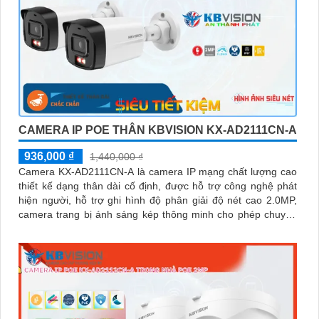
CAMERA IP POE THÂN KBVISION KX-AD2111CN-A
936,000 ₫
1,440,000 ₫
Camera KX-AD2111CN-A là camera IP mạng chất lượng cao
thiết kế dạng thân dài cố định, được hỗ trợ công nghệ phát
hiện người, hỗ trợ ghi hình độ phân giải độ nét cao 2.0MP,
camera trang bị ánh sáng kép thông minh cho phép chuyển
đổi linh hoạt giữa chế độ hồng ngoại và led trợ sáng ban
đêm, giúp giám sát bảo vệ an ninh ban đêm một cách linh
hoạt