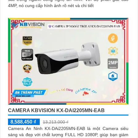
4MP, nó cung cấp hình ảnh rõ nét và chi tiết
CAMERA KBVISION KX-DAI2205MN-EAB
8,588,450 ₫
13,213,000 ₫
Camera An Ninh KX-DAi2205MN-EAB là một Camera siêu
sáng và đẹp với chất lượng FULL HD 1080P, giúp bạn giám