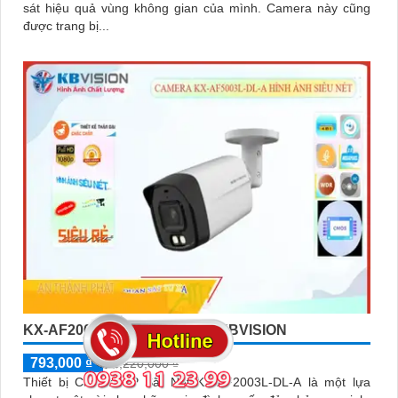
sát hiệu quả vùng không gian của mình. Camera này cũng
được trang bị...
KX-AF2003L-DL-A SẮC NÉT KBVISION
793,000 ₫
1,220,000 ₫
Thiết bị Camera IP Sắt Nét KX-AF2003L-DL-A là một lựa