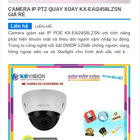
CAMERA IP PTZ QUAY XOAY KX-EAI2458LZSN
GIÁ RẺ
Liên hệ
LIÊN HỆ
Camera giám sát IP POE KX-EAi2458LZSN với tính năng
phát hiện khuôn mặt và theo dõi người xâm nhập tự động.
Trang bị công nghệ nổi bật DWDR 120db chống ngược sáng,
hồng ngoại siêu xa và Starlight cho hình ảnh sắc nét ban
đêm