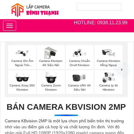
HOTLINE: 0938.11.23.99
Toggle
navigation
Camera Ghi Âm
Camera Kbvision
Camera Chuẩn
Camera Kbvision
Ngoài Trời
4K Siêu Nét
Onvif Kbvision
Hồng Ngoại
Kbvision
Camera Xoay 360
Camera Zoom
Camera UNV 4K
Camera Ip 4k
Kbvision
Kbvision
Siêu Nét
Hikvision
BÁN CAMERA KBVISION 2MP
Camera KBvision 2MP là một lựa chọn phổ biến trên thị trường
nhờ vào ưu điểm giá cả hợp lý và chất lượng ổn định. Với độ
phân giải Full HD 1080P (1920x1080 pixels) camera mang đến