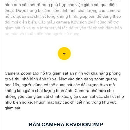
hình ảnh sắc nét rõ ràng phù hợp cho việc giám sát qua điện
thoại. Được trang bị cảm biến hình ảnh chất lượng cao camera
hỗ trợ quan sát chi tiết từng khung hình, giúp bạn dễ dàng theo
dõi mọi diễn biến. Các mẫu camera KBvision 2MP cũng hỗ trợ
giám sát từ xa qua Internet với tốc độ truyền tải nhanh đảm bảo
an toàn và thuận tiện cho người sử dụng.
Đây là một mẫu camera 2.0MP FULL HD rất tốt mà bạn có thể
sử dụng để giám sát và bảo vệ nhà cửa hoặc cơ sở kinh doanh
Camera Zoom 16x hỗ trợ giám sát an ninh với khả năng phóng
của mình. Camera này cung cấp hình ảnh sắc nét, chất lượng
to và thu nhỏ hình ảnh từ xa. Nhờ vào tính năng zoom quang
cao và có khả năng quan sát trong đêm thông qua công nghệ
học 16x, người dùng có thể quan sát các đối tượng ở xa mà
hồng ngoại.
không làm giảm chất lượng hình ảnh. Camera phù hợp cho
Dưới đây là một mô tả cơ bản về chiếc camera này:
những yêu cầu giám sát chính xác, giúp quan sát các chi tiết nhỏ
- Độ phân giải: 2.0MP FULL HD- Chất lượng hình ảnh: Sắc nét,
như biển số xe, khuôn mặt hay các chi tiết nhỏ trong khu vực
chất lượng cao- Công nghệ hồng ngoại: Có khả năng quan sát
giám sát
trong đêm- Kết nối: Dây cáp, hoặc không dây tùy chọn- Ứng
dụng điều khiển: Có thể kết nối với smartphone để xem qua
mạng internet từ xa- Chức năng cảnh báo: Có thể cài đặt cảnh
BÁN CAMERA KBVISION 2MP
báo khi phát hiện chuyển động