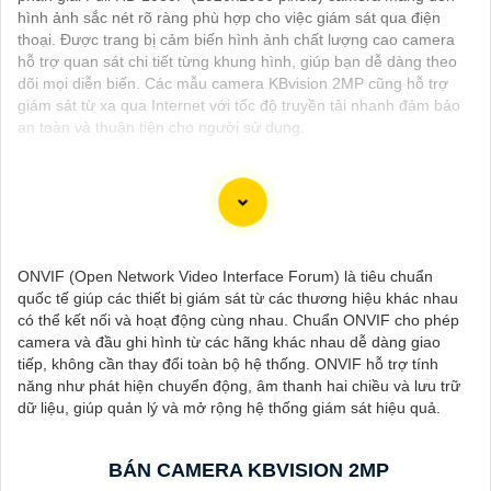
hình ảnh sắc nét rõ ràng phù hợp cho việc giám sát qua điện
thoại. Được trang bị cảm biến hình ảnh chất lượng cao camera
hỗ trợ quan sát chi tiết từng khung hình, giúp bạn dễ dàng theo
dõi mọi diễn biến. Các mẫu camera KBvision 2MP cũng hỗ trợ
giám sát từ xa qua Internet với tốc độ truyền tải nhanh đảm bảo
an toàn và thuận tiện cho người sử dụng.
Chào bạn, dưới đây là một số câu giới thiệu cho việc mua
Camera Kbvision với chiết khấu cao và giải pháp phù hợp trong
ONVIF (Open Network Video Interface Forum) là tiêu chuẩn
ngữ cảnh của một đại lý công nghệ:
quốc tế giúp các thiết bị giám sát từ các thương hiệu khác nhau
🛃
1:
"Chào anh/chị! Bạn đang tìm kiếm Camera Kbvision với
có thể kết nối và hoạt động cùng nhau. Chuẩn ONVIF cho phép
chiết khấu hấp dẫn? Hãy đến với chúng tôi để nhận ưu đãi đặc
camera và đầu ghi hình từ các hãng khác nhau dễ dàng giao
biệt và được tư vấn về giải pháp chính xác nhất cho nhu cầu an
tiếp, không cần thay đổi toàn bộ hệ thống. ONVIF hỗ trợ tính
ninh của bạn!"
năng như phát hiện chuyển động, âm thanh hai chiều và lưu trữ
️🏅️
2:
"Bạn muốn mua Camera Kbvision với giá ưu đãi và giải
dữ liệu, giúp quản lý và mở rộng hệ thống giám sát hiệu quả.
pháp phù hợp? Liên hệ ngay với chúng tôi để được hỗ trợ tốt
nhất từ đội ngũ chuyên gia có kinh nghiệm!"
️🥈
3:
"Chúng tôi cam kết cung cấp Camera Kbvision chính hãng
BÁN CAMERA KBVISION 2MP
với chiết khấu cao nhất trên thị trường. Hãy đến với chúng tôi để