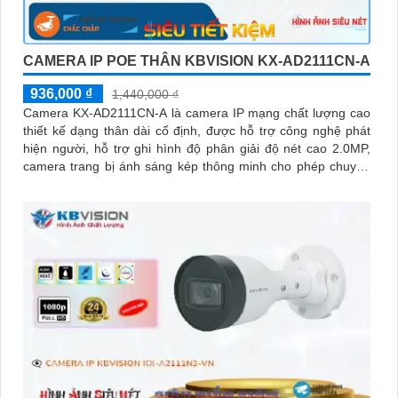
CAMERA IP POE THÂN KBVISION KX-AD2111CN-A
936,000 ₫
1,440,000 ₫
Camera KX-AD2111CN-A là camera IP mạng chất lượng cao
thiết kế dạng thân dài cố định, được hỗ trợ công nghệ phát
hiện người, hỗ trợ ghi hình độ phân giải độ nét cao 2.0MP,
camera trang bị ánh sáng kép thông minh cho phép chuyển
đổi linh hoạt giữa chế độ hồng ngoại và led trợ sáng ban
đêm, giúp giám sát bảo vệ an ninh ban đêm một cách linh
hoạt