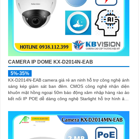
CAMERA IP DOME KX-D2014N-EAB
5%-35%
KX-D2014N-EAB camera giá rẻ an ninh hỗ trợ công nghệ ánh
sáng kép giám sát ban đêm. CMOS công nghệ nhận diện
khuôn mặt hồng ngoại 50m báo động xâm nhập hàng rào ảo
kết nối IP POE dễ dàng công nghệ Starlight hỗ trợ hình ảnh
sắc nét 2