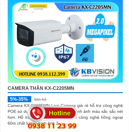
CAMERA THÂN KX-C2205MN
5%-35%
liên hệ
Camera KX-C2205MN Loại Camera giá rẻ hỗ trợ công nghệ
POE sử dụng Chip CMOS để xử lý hình ảnh màu sắc sắc nét
hơn. Hỗ trợ hình ảnh ban đêm với công nghệ hồng ngoại
60m chất lượng hình ảnh 2