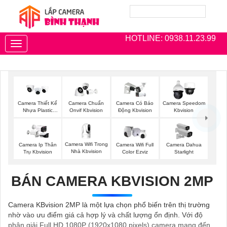
HOTLINE: 0938.11.23.99
Toggle
navigation
Camera Thiết Kế
Camera Chuẩn
Camera Có Báo
Camera Speedom
Nhựa Plastic
Onvif Kbvision
Động Kbvision
Kbvision
Kbvision
Camera Wifi Trong
Camera Ip Thân
Camera Wifi Full
Camera Dahua
Nhà Kbvision
Trụ Kbvision
Color Ezviz
Starlight
BÁN CAMERA KBVISION 2MP
Camera KBvision 2MP là một lựa chọn phổ biến trên thị trường
nhờ vào ưu điểm giá cả hợp lý và chất lượng ổn định. Với độ
phân giải Full HD 1080P (1920x1080 pixels) camera mang đến