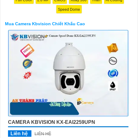
trải nghiệm dịch vụ tốt nhất và nhận được sự tư vấn chuyên
nghiệp về giải pháp an ninh cần thiết!"
Speed Dome
Hy vọng những câu giới thiệu trên sẽ giúp bạn thành công trong
việc tiếp cận khách hàng và tăng cơ hội bán hàng của bạn. Nếu
Mua Camera Kbvision Chiết Khấu Cao
có bất kỳ yêu cầu hay câu hỏi nào khác, bạn có thể chia sẻ để
tôi hỗ trợ bạn tốt hơn!
'
CAMERA KBVISION KX-EAI2259UPN
Liên hệ
LIÊN HỆ