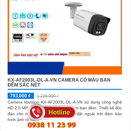
KX-AF2003L-DL-A-VN CAMERA CÓ MÀU BAN
ĐÊM SẮC NÉT
793,000 ₫
1,220,000 ₫
Camera kbvision KX-AF2003L-DL-A-VN sử dụng công nghệ
HD 2.0 MP hỗ trợ xem Full Color 40m ban đêm. Thiết kế độc
đáo cho nhà xưởng, kho hàng lắp đặt ngoài trời đảm bảo
hình ảnh rõ nét