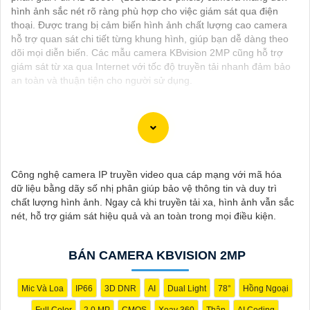
hình ảnh sắc nét rõ ràng phù hợp cho việc giám sát qua điện
thoại. Được trang bị cảm biến hình ảnh chất lượng cao camera
hỗ trợ quan sát chi tiết từng khung hình, giúp bạn dễ dàng theo
dõi mọi diễn biến. Các mẫu camera KBvision 2MP cũng hỗ trợ
giám sát từ xa qua Internet với tốc độ truyền tải nhanh đảm bảo
an toàn và thuận tiện cho người sử dụng.
Chào bạn, dưới đây là một số câu giới thiệu cho việc mua
Camera Kbvision với chiết khấu cao và giải pháp phù hợp trong
Công nghệ camera IP truyền video qua cáp mạng với mã hóa
ngữ cảnh của một đại lý công nghệ:
dữ liệu bằng dãy số nhị phân giúp bảo vệ thông tin và duy trì
🛃
1:
"Chào anh/chị! Bạn đang tìm kiếm Camera Kbvision với
chất lượng hình ảnh. Ngay cả khi truyền tải xa, hình ảnh vẫn sắc
chiết khấu hấp dẫn? Hãy đến với chúng tôi để nhận ưu đãi đặc
nét, hỗ trợ giám sát hiệu quả và an toàn trong mọi điều kiện.
biệt và được tư vấn về giải pháp chính xác nhất cho nhu cầu an
ninh của bạn!"
️🏅️
2:
"Bạn muốn mua Camera Kbvision với giá ưu đãi và giải
BÁN CAMERA KBVISION 2MP
pháp phù hợp? Liên hệ ngay với chúng tôi để được hỗ trợ tốt
nhất từ đội ngũ chuyên gia có kinh nghiệm!"
️🥈
3:
"Chúng tôi cam kết cung cấp Camera Kbvision chính hãng
Mic Và Loa
IP66
3D DNR
AI
Dual Light
78°
Hồng Ngoại
với chiết khấu cao nhất trên thị trường. Hãy đến với chúng tôi để
Full Color
2.0 MP
CMOS
Xoay 360
Thân
AI Coding