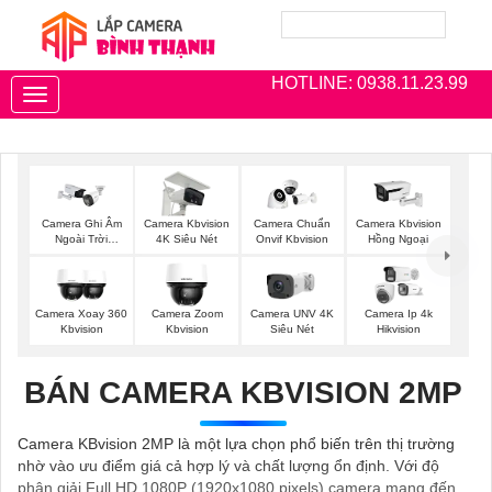
HOTLINE: 0938.11.23.99
Toggle
navigation
Camera Ghi Âm
Camera Kbvision
Camera Chuẩn
Camera Kbvision
Ngoài Trời
4K Siêu Nét
Onvif Kbvision
Hồng Ngoại
Kbvision
Camera Xoay 360
Camera Zoom
Camera UNV 4K
Camera Ip 4k
Kbvision
Kbvision
Siêu Nét
Hikvision
BÁN CAMERA KBVISION 2MP
Camera KBvision 2MP là một lựa chọn phổ biến trên thị trường
nhờ vào ưu điểm giá cả hợp lý và chất lượng ổn định. Với độ
phân giải Full HD 1080P (1920x1080 pixels) camera mang đến