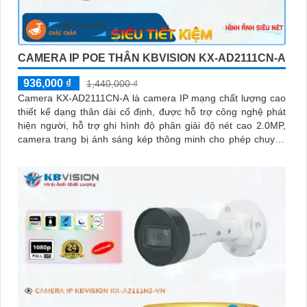
CAMERA IP POE THÂN KBVISION KX-AD2111CN-A
936,000 ₫
1,440,000 ₫
Camera KX-AD2111CN-A là camera IP mạng chất lượng cao
thiết kế dạng thân dài cố định, được hỗ trợ công nghệ phát
hiện người, hỗ trợ ghi hình độ phân giải độ nét cao 2.0MP,
camera trang bị ánh sáng kép thông minh cho phép chuyển
đổi linh hoạt giữa chế độ hồng ngoại và led trợ sáng ban
đêm, giúp giám sát bảo vệ an ninh ban đêm một cách linh
hoạt