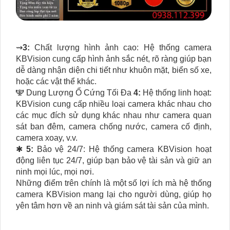
⇝
3:
Chất lượng hình ảnh cao: Hệ thống camera
KBVision cung cấp hình ảnh sắc nét, rõ ràng giúp bạn
dễ dàng nhận diện chi tiết như khuôn mặt, biển số xe,
hoặc các vật thể khác.
🕎 Dung Lượng Ổ Cứng Tối Đa
4:
Hệ thống linh hoạt:
KBVision cung cấp nhiều loại camera khác nhau cho
các mục đích sử dụng khác nhau như camera quan
sát ban đêm, camera chống nước, camera cố định,
camera xoay, v.v.
✱
5:
Bảo vệ 24/7: Hệ thống camera KBVision hoạt
động liên tục 24/7, giúp bạn bảo vệ tài sản và giữ an
ninh mọi lúc, mọi nơi.
Những điểm trên chính là một số lợi ích mà hệ thống
camera KBVision mang lại cho người dùng, giúp họ
yên tâm hơn về an ninh và giám sát tài sản của mình.