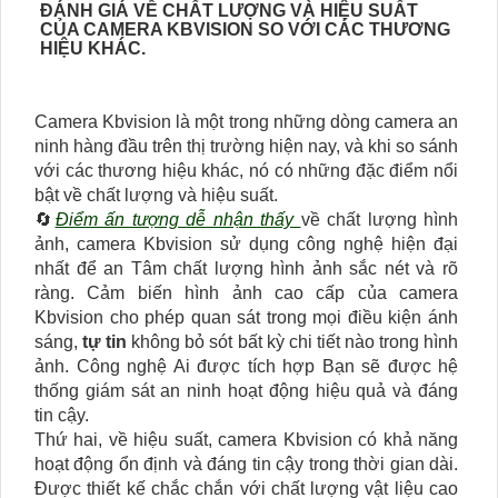
ĐÁNH GIÁ VỀ CHẤT LƯỢNG VÀ HIỆU SUẤT
CỦA CAMERA KBVISION SO VỚI CÁC THƯƠNG
HIỆU KHÁC.
Camera Kbvision là một trong những dòng camera an
ninh hàng đầu trên thị trường hiện nay, và khi so sánh
với các thương hiệu khác, nó có những đặc điểm nổi
bật về chất lượng và hiệu suất.
🔄
Điểm ấn tượng dễ nhận thấy
về chất lượng hình
ảnh, camera Kbvision sử dụng công nghệ hiện đại
nhất để an Tâm chất lượng hình ảnh sắc nét và rõ
ràng. Cảm biến hình ảnh cao cấp của camera
Kbvision cho phép quan sát trong mọi điều kiện ánh
sáng,
tự tin
không bỏ sót bất kỳ chi tiết nào trong hình
ảnh. Công nghệ Ai được tích hợp Bạn sẽ được hệ
thống giám sát an ninh hoạt động hiệu quả và đáng
tin cậy.
Thứ hai, về hiệu suất, camera Kbvision có khả năng
hoạt động ổn định và đáng tin cậy trong thời gian dài.
Được thiết kế chắc chắn với chất lượng vật liệu cao