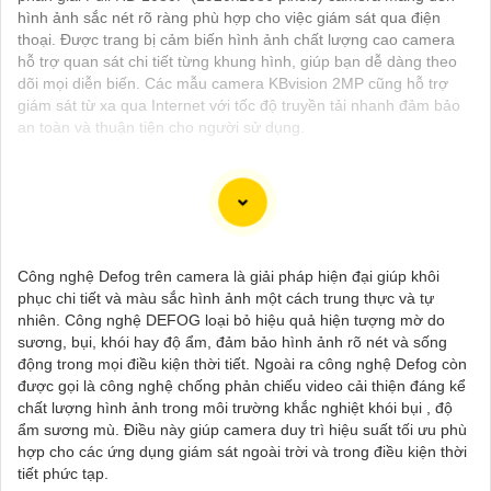
hình ảnh sắc nét rõ ràng phù hợp cho việc giám sát qua điện
thoại. Được trang bị cảm biến hình ảnh chất lượng cao camera
hỗ trợ quan sát chi tiết từng khung hình, giúp bạn dễ dàng theo
dõi mọi diễn biến. Các mẫu camera KBvision 2MP cũng hỗ trợ
giám sát từ xa qua Internet với tốc độ truyền tải nhanh đảm bảo
an toàn và thuận tiện cho người sử dụng.
Chào bạn, dưới đây là một số câu giới thiệu cho việc mua
Camera Kbvision với chiết khấu cao và giải pháp phù hợp trong
Công nghệ Defog trên camera là giải pháp hiện đại giúp khôi
ngữ cảnh của một đại lý công nghệ:
phục chi tiết và màu sắc hình ảnh một cách trung thực và tự
🛃
1:
"Chào anh/chị! Bạn đang tìm kiếm Camera Kbvision với
nhiên. Công nghệ DEFOG loại bỏ hiệu quả hiện tượng mờ do
chiết khấu hấp dẫn? Hãy đến với chúng tôi để nhận ưu đãi đặc
sương, bụi, khói hay độ ẩm, đảm bảo hình ảnh rõ nét và sống
biệt và được tư vấn về giải pháp chính xác nhất cho nhu cầu an
động trong mọi điều kiện thời tiết. Ngoài ra công nghệ Defog còn
ninh của bạn!"
được gọi là công nghệ chống phản chiếu video cải thiện đáng kể
️🏅️
2:
"Bạn muốn mua Camera Kbvision với giá ưu đãi và giải
chất lượng hình ảnh trong môi trường khắc nghiệt khói bụi , độ
pháp phù hợp? Liên hệ ngay với chúng tôi để được hỗ trợ tốt
ẩm sương mù. Điều này giúp camera duy trì hiệu suất tối ưu phù
nhất từ đội ngũ chuyên gia có kinh nghiệm!"
hợp cho các ứng dụng giám sát ngoài trời và trong điều kiện thời
️🥈
3:
"Chúng tôi cam kết cung cấp Camera Kbvision chính hãng
tiết phức tạp.
với chiết khấu cao nhất trên thị trường. Hãy đến với chúng tôi để