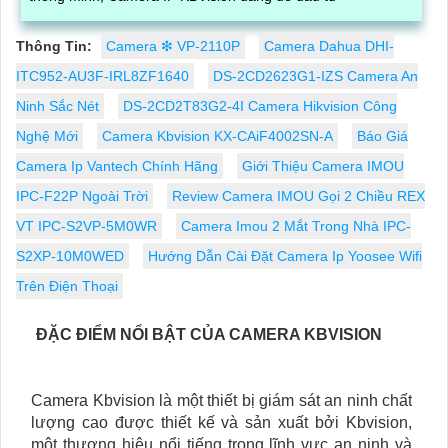
Thông Tin:
Camera ❇ VP-2110P
Camera Dahua DHI-
ITC952-AU3F-IRL8ZF1640
DS-2CD2623G1-IZS Camera An
Ninh Sắc Nét
DS-2CD2T83G2-4I Camera Hikvision Công
Nghệ Mới
Camera Kbvision KX-CAiF4002SN-A
Báo Giá
Camera Ip Vantech Chính Hãng
Giới Thiệu Camera IMOU
IPC-F22P Ngoài Trời
Review Camera IMOU Gọi 2 Chiều REX
VT IPC-S2VP-5M0WR
Camera Imou 2 Mắt Trong Nhà IPC-
S2XP-10M0WED
Hướng Dẫn Cài Đặt Camera Ip Yoosee Wifi
Trên Điện Thoại
ĐẶC ĐIỂM NỔI BẬT CỦA CAMERA KBVISION
Camera Kbvision là một thiết bị giám sát an ninh chất
lượng cao được thiết kế và sản xuất bởi Kbvision,
một thương hiệu nổi tiếng trong lĩnh vực an ninh và