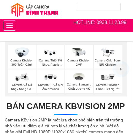
HOTLINE: 0938.11.23.99
Toggle
navigation
Camera Kbvision
Camera Thiết Kế
Camera Kbvision
Camera Chip Sony
360 Toàn Cảnh
Nhựa Plastic
2MP
NIR KBvision
Kbvision
Camera Samsung
Camera Có Độ
Camera IP Có Ghi
Camera Hikvision
Chất Lượng 4K
Nhạy Sáng Cao
Âm Kbvision
Phân Biệt Người
Kbvision
BÁN CAMERA KBVISION 2MP
Camera KBvision 2MP là một lựa chọn phổ biến trên thị trường
nhờ vào ưu điểm giá cả hợp lý và chất lượng ổn định. Với độ
phân giải Full HD 1080P (1920x1080 pixels) camera mang đến