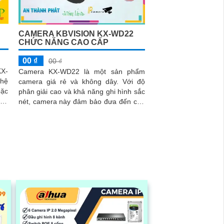
CAMERA KBVISION KX-WD22
CHỨC NĂNG CAO CẤP
00 ₫
00 ₫
KX-
Camera KX-WD22 là một sản phẩm
 hệ
camera giá rẻ và không dây. Với độ
oặc
phân giải cao và khả năng ghi hình sắc
nét, camera này đảm bảo đưa đến cho
era
bạn những hình ảnh chất lượng tốt
oạt