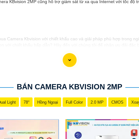
era KBvision 2MP cũng hỗ trợ giám sát từ xa qua Internet với tốc độ t
 mua Camera Kbvision với chiết khấu cao và giải pháp phù hợp trong ng
 với chiết khấu hấp dẫn? Hãy đến với chúng tôi để nhận ưu đãi đặc bi
 giải pháp phù hợp? Liên hệ ngay với chúng tôi để được hỗ trợ tốt nhấ
h hãng với chiết khấu cao nhất trên thị trường. Hãy đến với chúng tôi
công trong việc tiếp cận khách hàng và tăng cơ hội bán hàng của bạn. 
BÁN CAMERA KBVISION 2MP
ual Light
78°
Hồng Ngoại
Full Color
2.0 MP
CMOS
Xoa