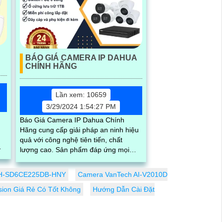
BÁO GIÁ CAMERA IP DAHUA
CHÍNH HÃNG
Lần xem: 10659
3/29/2024 1:54:27 PM
Báo Giá Camera IP Dahua Chính
Hãng cung cấp giải pháp an ninh hiệu
quả với công nghệ tiên tiến, chất
lượng cao. Sản phẩm đáp ứng mọi
nh
nhu cầu giám sát từ nhỏ đến lớn, cho
n.
phòng ngủ, văn phòng, cửa hàng hay
DH-SD6CE225DB-HNY
Camera VanTech AI-V2010D
công trình công cộng
sion Giá Rẻ Có Tốt Không
Hướng Dẫn Cài Đặt