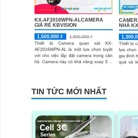
KX-AF2016WPN-ALCAMERA
CAMERA
GIÁ RẺ KBVISION
NHÀ KX
1,500,000 ₫
1,800,000 ₫
1,300,0
Thiết bị Camera quan sát KX-
Thiết bị
AF2016WPN-AL là một lựa chọn tuyệt
lựa chọn
vời cho việc lắp đặt camera trong căn
gia đình 
hộ. Camera này có khả năng xoay 360
quả và tiện lợi. Với
độ, cho hình ảnh siêu sáng và đẹp với
Wifi, ca
độ phân giải FULL HD 1080P
theo dõi 
điện thoạ
TIN TỨC MỚI NHẤT