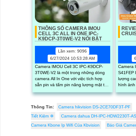
THÔNG SỐ CAMERA IMOU
REVI
CELL 3C ALL IN ONE IPC-
CRUIS
K9DCP-3T0WE-V2 NỔI BẬT
Lần xem: 9096
6/27/2024 10:53:28 AM
Camera IMOU Cell 3C IPC-K9DCP-
Camera I
3T0WE-V2 là một trong những dòng
S41FEP l
camera All In One với việc tích hợp
lượng cao
sẵn pin và tấm pin năng lượng mặt trời
hình ảnh sắc
trong bộ sản phẩm. Với những thông
quay xoa
số...
bụi bẩn...
Thông Tin:
Camera hikvision DS-2CE70DF3T-PF
Tiết Kiệm ✲
Camera dahua DH-IPC-HDW2230T-AS
Camera Kbone Ip Wifi Của Kbvision
Báo Giá Camer