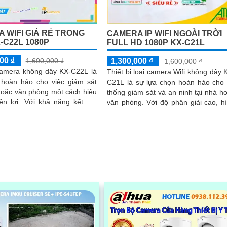
 WIFI GIÁ RẺ TRONG
CAMERA IP WIFI NGOÀI TRỜI
-C22L 1080P
FULL HD 1080P KX-C21L
00 ₫
1,300,000 ₫
1,600,000 ₫
1,600,000 ₫
 camera không dây KX-C22L là
Thiết bị loại camera Wifi không dây 
 hoàn hảo cho việc giám sát
C21L là sự lựa chọn hoàn hảo cho
hoặc văn phòng một cách hiệu
thống giám sát và an ninh tại nhà h
 khả năng kết nối
văn phòng. Với độ phân giải cao, hình
mera này sẽ giúp bạn dễ dàng
ảnh sắc nét và góc nhìn rộng, cam
mọi hoạt động từ xa thông qua
KX-C21L giúp bạn quan sát mọi h
i di động
động một cách dễ dàng