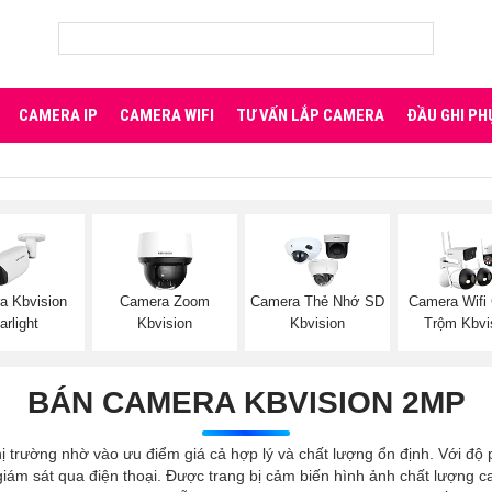
CAMERA IP
CAMERA WIFI
TƯ VẤN LẮP CAMERA
ĐẦU GHI PH
a Kbvision
Camera Zoom
Camera Thẻ Nhớ SD
Camera Wifi
arlight
Kbvision
Kbvision
Trộm Kbvi
BÁN CAMERA KBVISION 2MP
ị trường nhờ vào ưu điểm giá cả hợp lý và chất lượng ổn định. Với độ
ám sát qua điện thoại. Được trang bị cảm biến hình ảnh chất lượng ca