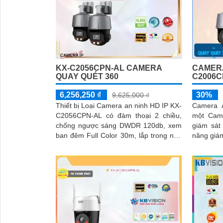
CAMERA
KX-C2056CPN-AL CAMERA
C2006C
QUAY QUÉT 360
30%
6,256,250 ₫
9,625,000 ₫
Camera 
Thiết bị Loại Camera an ninh HD IP KX-
một Came
C2056CPN-AL có đàm thoại 2 chiều,
giám sát v
chống ngược sáng DWDR 120db, xem
năng giá
ban đêm Full Color 30m, lắp trong nhà
nghệ Hồn
hoặc ngoài trời IP67, khe cắm thẻ...
phù hợp 
'