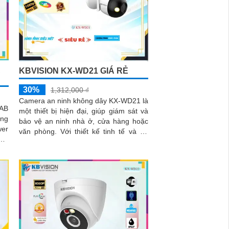
A
KBVISION KX-WD21 GIÁ RẺ
30%
1,312,000 ₫
Camera an ninh không dây KX-WD21 là
AB
một thiết bị hiện đại, giúp giám sát và
ợng
bảo vệ an ninh nhà ở, cửa hàng hoặc
wer
văn phòng. Với thiết kế tinh tế và dễ
dàng lắp đặt, camera không dây này
.
mang đến sự tiện lợi cho người dùng