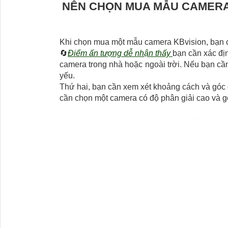
NÊN CHỌN MUA MẪU CAMERA 
Khi chọn mua một mẫu camera KBvision, bạn c
🔄
Điểm ấn tượng dễ nhận thấy
bạn cần xác đị
camera trong nhà hoặc ngoài trời. Nếu bạn cầ
yếu.
Thứ hai, bạn cần xem xét khoảng cách và góc 
cần chọn một camera có độ phân giải cao và g