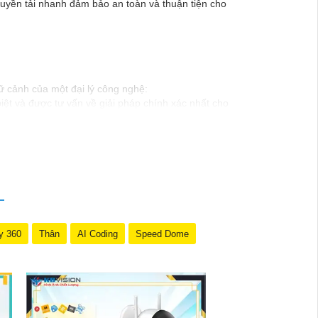
ruyền tải nhanh đảm bảo an toàn và thuận tiện cho
ữ cảnh của một đại lý công nghệ:
ệt và được tư vấn về giải pháp chính xác nhất cho
t từ đội ngũ chuyên gia có kinh nghiệm!"
 để trải nghiệm dịch vụ tốt nhất và nhận được sự tư
Nếu có bất kỳ yêu cầu hay câu hỏi nào khác, bạn có
y 360
Thân
AI Coding
Speed Dome