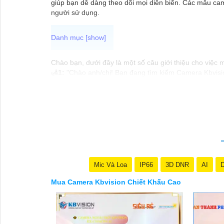
giúp bạn dễ dàng theo dõi mọi diễn biến. Các mẫu cam
người sử dụng.
Chào bạn, dưới đây là một số câu giới thiệu cho việc
🛃
1:
"Chào anh/chị! Bạn đang tìm kiếm Camera Kbvision
nhu cầu an ninh của bạn!"
️🏅️
2:
"Bạn muốn mua Camera Kbvision với giá ưu đãi và
️🥈
3:
"Chúng tôi cam kết cung cấp Camera Kbvision chín
vấn chuyên nghiệp về giải pháp an ninh cần thiết!"
Hy vọng những câu giới thiệu trên sẽ giúp bạn thành 
thể chia sẻ để tôi hỗ trợ bạn tốt hơn!
Mic Và Loa
IP66
3D DNR
AI
D
Mua Camera Kbvision Chiết Khấu Cao