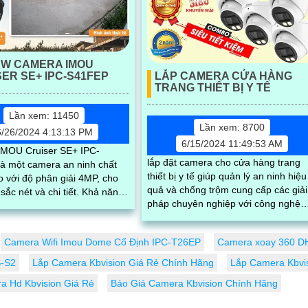
EW CAMERA IMOU
LẮP CAMERA CỬA HÀNG
ER SE+ IPC-S41FEP
TRANG THIẾT BỊ Y TẾ
Lần xem: 11450
Lần xem: 8700
6/26/2024 4:13:13 PM
6/15/2024 11:49:53 AM
MOU Cruiser SE+ IPC-
lắp đặt camera cho cửa hàng trang
à một camera an ninh chất
thiết bị y tế giúp quản lý an ninh hiệu
 với độ phân giải 4MP, cho
quả và chống trộm cung cấp các giải
 nét và chi tiết. Khả năng
pháp chuyên nghiệp với công nghệ
y 360 cùng chống nước và
hiện đại, camera chất lượng cao, hì
ảnh sắc nét và ghi lại đầy đủ thông ti
Camera Wifi Imou Dome Cố Định IPC-T26EP
Camera xoay 360 
-S2
Lắp Camera Kbvision Giá Rẻ Chính Hãng
Lắp Camera Kbvi
a Hd Kbvision Giá Rẻ
Báo Giá Camera Kbvision Chính Hãng