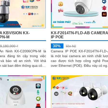
 KBVISION KX-
KX-F2014TN-FLD-AB CAMER
PN-M
IP POE
30%
9,180,000 ₫
liên hệ
An Ninh KX-C2006CPN-M là
Camera IP POE KX-F2014TN-FLD-
ra đáng tin cậy trong việc
là một loại camera an ninh chất lư
à bảo vệ an ninh. Với khả
cao được tích hợp công nghệ Po
m sát ban đêm thông qua công
over Ethernet (POE). Điều này có nghĩa
g Ngoại 30m, camera này rất
là camera có khả năng nhận nguồn..
sử dụng cho dự án dân dụng