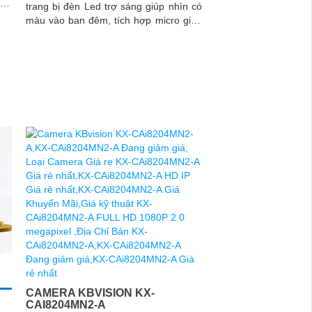
cho
trang bị đèn Led trợ sáng giúp nhìn có
nét
màu vào ban đêm, tích hợp micro giúp
thu được âm thanh cùng với hình ảnh,
camera này sẽ sử dụng chung với đầu
ghi hình
CAMERA KBVISION KX-
CAI8204MN2-A