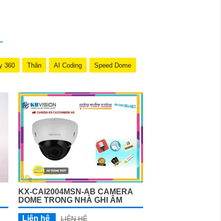
y 360
Thân
AI Coding
Speed Dome
KX-CAI2004MSN-AB CAMERA
DOME TRONG NHÀ GHI ÂM
Liên hệ
LIÊN HỆ