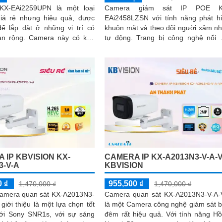
KX-EAi2259UPN là một loại
Camera giám sát IP POE K
iá rẻ nhưng hiệu quả, được
EAi2458LZSN với tính năng phát h
để lắp đặt ở những vị trí có
khuôn mặt và theo dõi người xâm n
Camera này có khả
tự động. Trang bị công nghệ nổi bật
y 360 độ, giúp quan sát toàn
DWDR 120db chống ngược sáng, h
 cách dễ dàng
ngoại siêu xa và Starlight cho hình 
sắc nét ban đêm
 IP KBVISION KX-
CAMERA IP KX-A2013N3-V-A-
3-V-A
KBVISION
0 ₫
955,500 ₫
1,470,000 ₫
1,470,000 ₫
 Camera quan sát KX-A2013N3-
Camera quan sát KX-A2013N3-V-A
giới thiệu là một lựa chọn tốt
là một Camera công nghệ giám sát 
ới Sony SNR1s, với sự sáng
đêm rất hiệu quả. Với tính năng Hồng