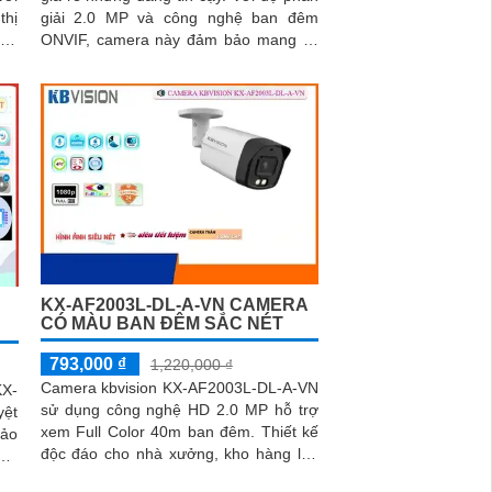
giải 2.0 MP và công nghệ ban đêm
ông
ONVIF, camera này đảm bảo mang lại
iám
hình ảnh sắc nét và chất lượng cao
uả
KX-AF2003L-DL-A-VN CAMERA
CÓ MÀU BAN ĐÊM SẮC NÉT
793,000 ₫
1,220,000 ₫
Camera kbvision KX-AF2003L-DL-A-VN
X-
sử dụng công nghệ HD 2.0 MP hỗ trợ
yệt
xem Full Color 40m ban đêm. Thiết kế
bảo
độc đáo cho nhà xưởng, kho hàng lắp
đặt ngoài trời đảm bảo hình ảnh rõ nét
 HD