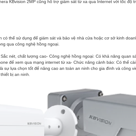
era KBvision 2MP cũng hỗ trợ giám sát từ xa qua Internet với tốc độ t
 có thể sử dụng để giám sát và bảo vệ nhà cửa hoặc cơ sở kinh doan
ông qua công nghệ hồng ngoại.
 Sắc nét, chất lượng cao- Công nghệ hồng ngoại: Có khả năng quan sá
hone để xem qua mạng internet từ xa- Chức năng cảnh báo: Có thể cài
 sự lựa chọn tốt để nâng cao an toàn an ninh cho gia đình và công v
hiết bị an ninh.