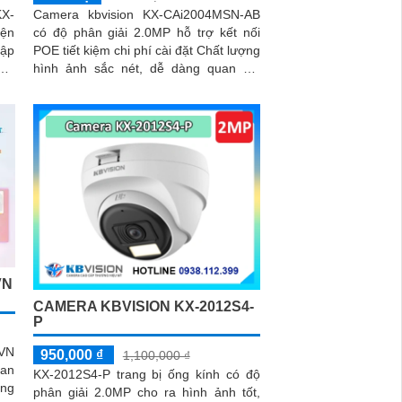
X-
Camera kbvision KX-CAi2004MSN-AB
iện
có độ phân giải 2.0MP hỗ trợ kết nối
hập
POE tiết kiệm chi phí cài đặt Chất lượng
hình ảnh sắc nét, dễ dàng quan sát
ồng
ngày đêm
ảnh
VN
CAMERA KBVISION KX-2012S4-
P
-VN
950,000 ₫
1,100,000 ₫
ban
KX-2012S4-P trang bị ống kính có độ
phân giải 2.0MP cho ra hình ảnh tốt,