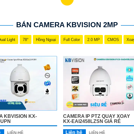
BÁN CAMERA KBVISION 2MP
ual Light
78°
Hồng Ngoại
Full Color
2.0 MP
CMOS
Xoa
 KBVISION KX-
CAMERA IP PTZ QUAY XOAY
9UPN
KX-EAI2458LZSN GIÁ RẺ
ệ
Liên hệ
LIÊN HỆ
LIÊN HỆ