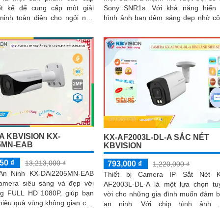
ết kế để cung cấp một giải
Sony SNR1s. Với khả năng hiển thị
ninh toàn diện cho ngôi nhà
hình ảnh ban đêm sáng đẹp nhờ c
ệp. Với độ phân giải
nghệ Hồng Ngoại 30m, nó giúp g
sát dự án dân dụng một cách hiệu q
 KBVISION KX-
KX-AF2003L-DL-A SẮC NÉT
5MN-EAB
KBVISION
50 ₫
13,213,000 ₫
793,000 ₫
1,220,000 ₫
An Ninh KX-DAi2205MN-EAB
Thiết bị Camera IP Sắt Nét K
amera siêu sáng và đẹp với
AF2003L-DL-A là một lựa chọn tu
ng FULL HD 1080P, giúp bạn
vời cho những gia đình muốn đảm 
hiệu quả vùng không gian của
an ninh. Với chip hình ảnh 2.0
megapixel và độ phân giải FULL