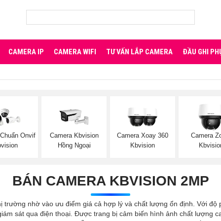
CAMERA IP
CAMERA WIFI
TƯ VẤN LẮP CAMERA
ĐẦU GHI PH
Chuẩn Onvif
Camera Kbvision
Camera Xoay 360
Camera Z
vision
Hồng Ngoại
Kbvision
Kbvisio
BÁN CAMERA KBVISION 2MP
ị trường nhờ vào ưu điểm giá cả hợp lý và chất lượng ổn định. Với độ
ám sát qua điện thoại. Được trang bị cảm biến hình ảnh chất lượng ca