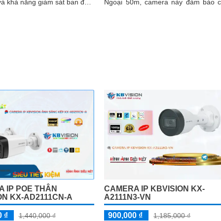
và khả năng giám sát ban đêm
Ngoại 50m, camera này đảm bảo 
ông nghệ hồng ngoại...
bạn những hình ảnh ban đêm sắt 
và chất lượng
 IP POE THÂN
CAMERA IP KBVISION KX-
ON KX-AD2111CN-A
A2111N3-VN
0 ₫
900,000 ₫
1,440,000 ₫
1,185,000 ₫