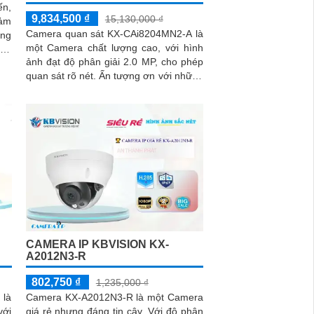
ến,
9,834,500 ₫
15,130,000 ₫
đảm
Camera quan sát KX-CAi8204MN2-A là
ong
một Camera chất lượng cao, với hình
ảnh đạt độ phân giải 2.0 MP, cho phép
quan sát rõ nét. Ấn tượng ơn với những
thông số là Camera này được...
CAMERA IP KBVISION KX-
A2012N3-R
802,750 ₫
1,235,000 ₫
 là
Camera KX-A2012N3-R là một Camera
với
giá rẻ nhưng đáng tin cậy. Với độ phân