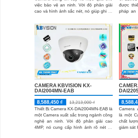
việc bảo vệ an ninh. Với độ phân giải
được thi
cao và hình ảnh sắc nét, nó giúp ghi lại
pháp an 
mọi chi tiết một cách chính xác
hoặc doanh nghi
HD,...
CAMERA KBVISION KX-
CAMERA
DAI2004MN-EAB
DAI220
8,588,450 ₫
8,588,4
13,213,000 ₫
Thiết Bị Camera KX-DAi2004MN-EAB là
Camera 
một Camera xuất sắc trong ngành công
là một C
nghệ an ninh. Với độ phân giải cao
chất lượ
4MP, nó cung cấp hình ảnh rõ nét và
giám sát 
chi tiết
mình. Camera này cũng được trang