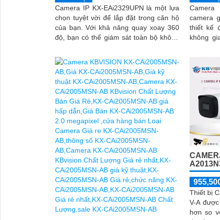
Camera IP KX-EAi2329UPN là một lựa
Camera 
chọn tuyệt vời để lắp đặt trong căn hộ
camera g
của bạn. Với khả năng quay xoay 360
thiết kế 
độ, bạn có thể giám sát toàn bộ không
không gian rộng. 
gian một cách hiệu quả. Độ phân giải 2
năng xoa
cảnh một
CAMERA
A2013N
955,50
Thiết bị
V-A được 
hơn so v