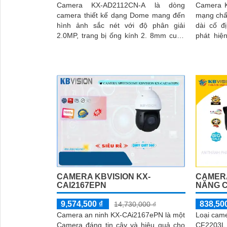
Camera KX-AD2112CN-A là dòng
Camera K
camera thiết kế dạng Dome mang đến
mạng chất
hình ảnh sắc nét với độ phân giải
dài cố đ
2.0MP, trang bị ống kính 2. 8mm cung
phát hiệ
cấp hình ảnh góc quan sát rộng 105 độ
phân giả
trang bị
phép chuy
hồng ngo
giúp giá
một cách 
CAMERA KBVISION KX-
CAMERA
CAI2167EPN
NĂNG 
9,574,500 ₫
838,50
14,730,000 ₫
Camera an ninh KX-CAi2167ePN là một
Loại cam
Camera đáng tin cậy và hiệu quả cho
CF2203L