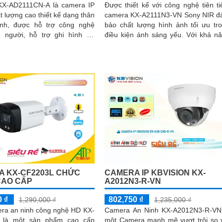
X-AD2111CN-A là camera IP
Được thiết kế với công nghệ tiên ti
 lượng cao thiết kế dạng thân
camera KX-A2111N3-VN Sony NIR 
ịnh, được hỗ trợ công nghệ
bảo chất lượng hình ảnh tối ưu tr
n người, hỗ trợ ghi hình độ
điều kiện ánh sáng yếu. Với khả năng
i độ nét cao 2.0MP, camera
quan sát ban đêm thông qua công...
 ánh sáng kép thông minh cho
ển đổi linh hoạt giữa chế độ
ại và led trợ sáng ban đêm,
m sát bảo vệ an ninh ban đêm
linh hoạt
 KX-CF2203L CHỨC
CAMERA IP KBVISION KX-
CAO CẤP
A2012N3-R-VN
0 ₫
802,750 ₫
1,290,000 ₫
1,235,000 ₫
era an ninh công nghệ HD KX-
Camera An Ninh KX-A2012N3-R-VN
 là một sản phẩm cao cấp
một Camera mạnh mẽ vượt trội so 