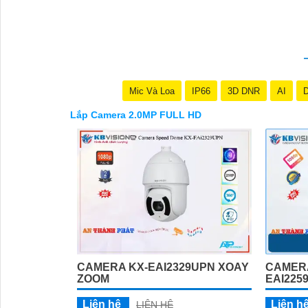
Mic Và Loa
IP66
3D DNR
AI
D
Lắp Camera 2.0MP FULL HD
CAMERA KX-EAI2329UPN XOAY
CAMERA
ZOOM
EAI225
Liên hệ
Liên h
LIÊN HỆ