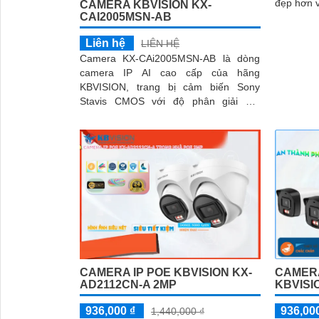
đẹp hơn 
CAMERA KBVISION KX-
CAI2005MSN-AB
tốt nhờ c
Liên hệ
LIÊN HỆ
Camera KX-CAi2005MSN-AB là dòng
camera IP AI cao cấp của hãng
KBVISION, trang bị cảm biến Sony
Stavis CMOS với độ phân giải 2.0
Megapixel cho hình ảnh sắc nét và
chân thực
CAMERA IP POE KBVISION KX-
CAMERA
AD2112CN-A 2MP
KBVISI
936,000 ₫
936,00
1,440,000 ₫