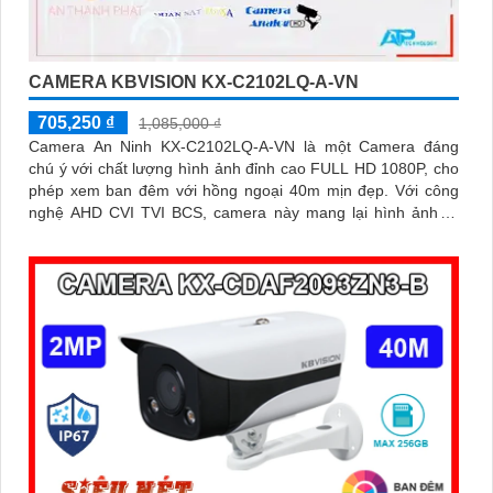
CAMERA KBVISION KX-C2102LQ-A-VN
705,250 ₫
1,085,000 ₫
Camera An Ninh KX-C2102LQ-A-VN là một Camera đáng
chú ý với chất lượng hình ảnh đỉnh cao FULL HD 1080P, cho
phép xem ban đêm với hồng ngoại 40m mịn đẹp. Với công
nghệ AHD CVI TVI BCS, camera này mang lại hình ảnh rõ
nét và ổn định