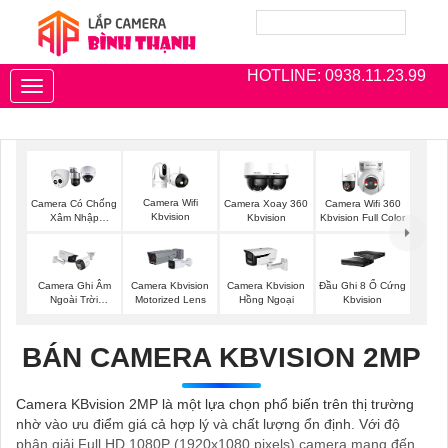
HOTLINE: 0938.11.23.99
Toggle
navigation
Camera Wifi
Camera Có Chống
Camera Xoay 360
Camera Wifi 360
Kbvision
Xâm Nhập
Kbvision
Kbvision Full Color
Kbvision
Camera Ghi Âm
Camera Kbvision
Camera Kbvision
Đầu Ghi 8 Ổ Cứng
Ngoài Trời
Motorized Lens
Hồng Ngoại
Kbvision
Kbvision
BÁN CAMERA KBVISION 2MP
Camera KBvision 2MP là một lựa chọn phổ biến trên thị trường
nhờ vào ưu điểm giá cả hợp lý và chất lượng ổn định. Với độ
phân giải Full HD 1080P (1920x1080 pixels) camera mang đến