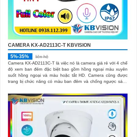
CAMERA KX-AD2113C-T KBVISION
5%-35%
liên hệ
Camera KX-AD2113C-T là việc nó là camera giá rẻ với 4 chế
độ xem ban đêm đặc biệt bao gồm hồng ngoại màu xuyên
suốt hồng ngoại và màu hoặc tắt HD. Camera cũng được
trang bị chức năng có màu ban đêm và chống ngược sáng
DWDR giúp thấy rõ hơn trong môi trường ánh sáng ngược