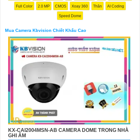
trải nghiệm dịch vụ tốt nhất và nhận được sự tư vấn chuyên
Full Color
2.0 MP
CMOS
Xoay 360
Thân
AI Coding
nghiệp về giải pháp an ninh cần thiết!"
Hy vọng những câu giới thiệu trên sẽ giúp bạn thành công trong
Speed Dome
việc tiếp cận khách hàng và tăng cơ hội bán hàng của bạn. Nếu
có bất kỳ yêu cầu hay câu hỏi nào khác, bạn có thể chia sẻ để
Mua Camera Kbvision Chiết Khấu Cao
tôi hỗ trợ bạn tốt hơn!
'
KX-CAI2004MSN-AB CAMERA DOME TRONG NHÀ
GHI ÂM