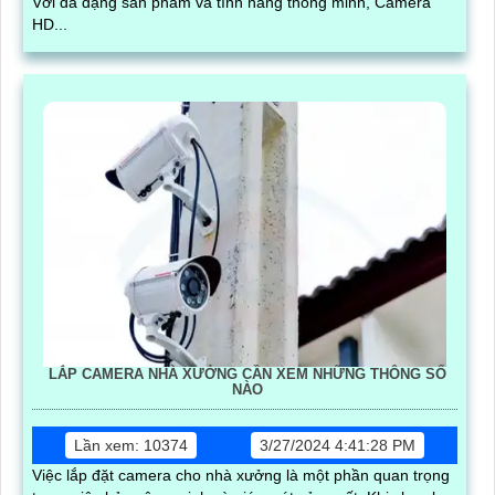
Với đa dạng sản phẩm và tính năng thông minh, Camera
HD...
LẮP CAMERA NHÀ XƯỞNG CẦN XEM NHỮNG THÔNG SỐ
NÀO
Lần xem: 10374
3/27/2024 4:41:28 PM
Việc lắp đặt camera cho nhà xưởng là một phần quan trọng