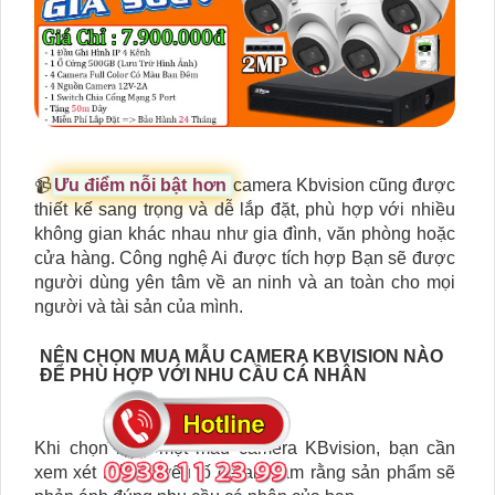
📹
Ưu điểm nỗi bật hơn
camera Kbvision cũng được
thiết kế sang trọng và dễ lắp đặt, phù hợp với nhiều
không gian khác nhau như gia đình, văn phòng hoặc
cửa hàng. Công nghệ Ai được tích hợp Bạn sẽ được
người dùng yên tâm về an ninh và an toàn cho mọi
người và tài sản của mình.
NÊN CHỌN MUA MẪU CAMERA KBVISION NÀO
ĐỂ PHÙ HỢP VỚI NHU CẦU CÁ NHÂN
Khi chọn mua một mẫu camera KBvision, bạn cần
xem xét một số yếu tố để an Tâm rằng sản phẩm sẽ