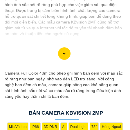
hình ảnh sắc nét rõ ràng phù hợp cho việc giám sát qua điện
thoại. Được trang bị cảm biến hình ảnh chất lượng cao camera
hỗ trợ quan sát chi tiết từng khung hình, giúp bạn dễ dàng theo
dõi mọi diễn biến. Các mẫu camera KBvision 2MP cũng hỗ trợ
giám sát từ xa qua Internet với tốc độ truyền tải nhanh đảm bảo
an toàn và thuận tiện cho người sử dụng.
Chào bạn, dưới đây là một số câu giới thiệu cho việc mua
Camera Kbvision với chiết khấu cao và giải pháp phù hợp trong
Camera Full Color 40m cho phép ghi hình ban đêm với màu sắc
ngữ cảnh của một đại lý công nghệ:
rõ ràng như ban ngày, nhờ vào đèn LED trợ sáng. Với công
🛃
1:
"Chào anh/chị! Bạn đang tìm kiếm Camera Kbvision với
nghệ ban đêm có màu, camera giúp nâng cao khả năng quan
chiết khấu hấp dẫn? Hãy đến với chúng tôi để nhận ưu đãi đặc
sát hình ảnh sắc nét và có màu sắc rõ ràng trong điều kiện ánh
biệt và được tư vấn về giải pháp chính xác nhất cho nhu cầu an
sáng yếu hay thậm chí là ban đêm.
ninh của bạn!"
️🏅️
2:
"Bạn muốn mua Camera Kbvision với giá ưu đãi và giải
pháp phù hợp? Liên hệ ngay với chúng tôi để được hỗ trợ tốt
BÁN CAMERA KBVISION 2MP
nhất từ đội ngũ chuyên gia có kinh nghiệm!"
️🥈
3:
"Chúng tôi cam kết cung cấp Camera Kbvision chính hãng
với chiết khấu cao nhất trên thị trường. Hãy đến với chúng tôi để
Mic Và Loa
IP66
3D DNR
AI
Dual Light
78°
Hồng Ngoại