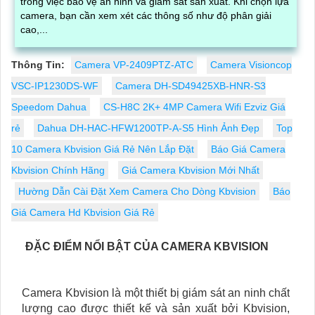
trong việc bảo vệ an ninh và giám sát sản xuất. Khi chọn lựa
camera, bạn cần xem xét các thông số như độ phân giải
cao,...
Thông Tin:
Camera VP-2409PTZ-ATC
Camera Visioncop
VSC-IP1230DS-WF
Camera DH-SD49425XB-HNR-S3
Speedom Dahua
CS-H8C 2K+ 4MP Camera Wifi Ezviz Giá
rẻ
Dahua DH-HAC-HFW1200TP-A-S5 Hình Ảnh Đẹp
Top
10 Camera Kbvision Giá Rẻ Nên Lắp Đặt
Báo Giá Camera
Kbvision Chính Hãng
Giá Camera Kbvision Mới Nhất
Hường Dẫn Cài Đặt Xem Camera Cho Dòng Kbvision
Báo
Giá Camera Hd Kbvision Giá Rẻ
ĐẶC ĐIỂM NỔI BẬT CỦA CAMERA KBVISION
Camera Kbvision là một thiết bị giám sát an ninh chất
lượng cao được thiết kế và sản xuất bởi Kbvision,