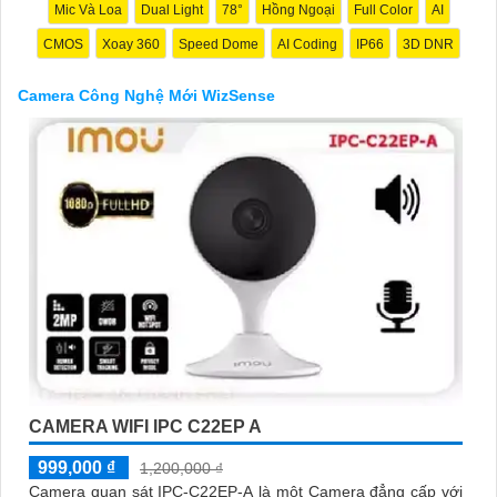
Mic Và Loa
Dual Light
78°
Hồng Ngoại
Full Color
AI
CMOS
Xoay 360
Speed Dome
AI Coding
IP66
3D DNR
Camera Công Nghệ Mới WizSense
'
CAMERA WIFI IPC C22EP A
999,000 ₫
1,200,000 ₫
Camera quan sát IPC-C22EP-A là một Camera đẳng cấp với