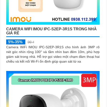
CAMERA WIFI IMOU IPC-S2EP-3R1S TRONG NHÀ
GIÁ RẺ
5%-35%
00 ₫
Camera WiFi IMOU IPC-S2EP-3R1S cho hình ảnh 3MP rõ
nét góc nhìn rộng 100° và tầm nhìn ban đêm 10m, phù hợp
giám sát trong nhà. Hỗ trợ gọi video một chạm đàm thoại hai
chiều và kết nối Wi-Fi ổn định giúp quan sát từ xa