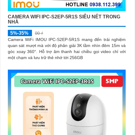
CAMERA WIFI IPC-S2EP-5R1S SIÊU NÉT TRONG
NHÀ
5%-35%
00 ₫
Camera WiFi IMOU IPC-S2EP-5R1S mang đến trải nghiệm
quan sát mượt mà với độ phân giải 3K tầm nhìn đêm 15m và
góc xoay 360°. Hỗ trợ âm thanh hai chiều gọi video chỉ với
một chạm và lưu trữ thẻ nhớ tới 256GB