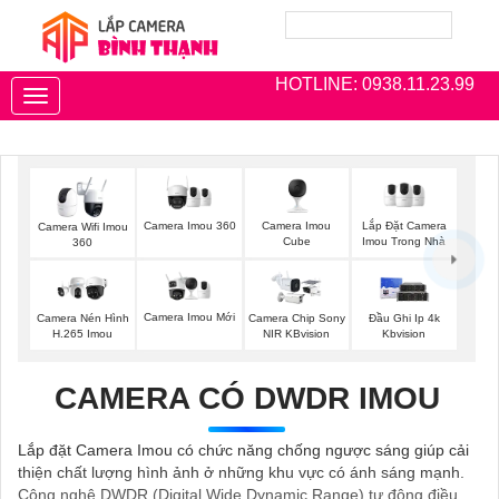
HOTLINE: 0938.11.23.99
Toggle
navigation
Camera Imou 360
Camera Imou
Lắp Đặt Camera
Camera Wifi Imou
Cube
Imou Trong Nhà
360
Camera Imou Mới
Camera Nén Hình
Camera Chip Sony
Đầu Ghi Ip 4k
H.265 Imou
NIR KBvision
Kbvision
CAMERA CÓ DWDR IMOU
Lắp đặt Camera Imou có chức năng chống ngược sáng giúp cải
thiện chất lượng hình ảnh ở những khu vực có ánh sáng mạnh.
Công nghệ DWDR (Digital Wide Dynamic Range) tự động điều