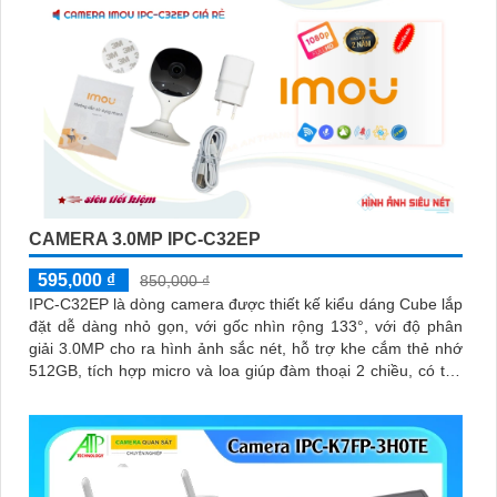
CAMERA 3.0MP IPC-C32EP
595,000 ₫
850,000 ₫
IPC-C32EP là dòng camera được thiết kế kiểu dáng Cube lắp
đặt dễ dàng nhỏ gọn, với gốc nhìn rộng 133°, với độ phân
giải 3.0MP cho ra hình ảnh sắc nét, hỗ trợ khe cắm thẻ nhớ
512GB, tích hợp micro và loa giúp đàm thoại 2 chiều, có thể
kết nối wifi 6, chuẩn tương thích Onvif