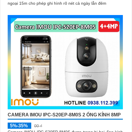
ngoại 15m cho phép ghi hình rõ nét cả ngày lẫn đêm
CAMERA IMOU IPC-S20EP-8M0S 2 ỐNG KÍNH 8MP
5%-35%
00 ₫
Camera IMOU IPC-S20EP-8M0S được trang bị hai ống kính