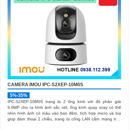
CAMERA IMOU IPC-S2XEP-10M0S
5%-35%
IPC-S2XEP-10M0S trang bị 2 ống kính với độ phân giải
5.0MP cho ra hình ảnh sắc nét, ống kính quay xoay có thể
nhìn hình ảnh có màu vào ban đêm, tích hợp micro và loa
giúp đàm thoại 2 chiều, trang bị cổng LAN cắm mạng trực
tiếp nâng cao độ ổn định