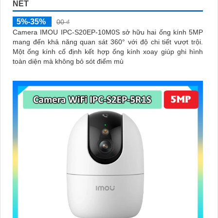
NÉT
5%-35%
00 ₫
Camera IMOU IPC-S20EP-10M0S sở hữu hai ống kính 5MP
mang đến khả năng quan sát 360° với độ chi tiết vượt trội.
Một ống kính cố định kết hợp ống kính xoay giúp ghi hình
toàn diện mà không bỏ sót điểm mù