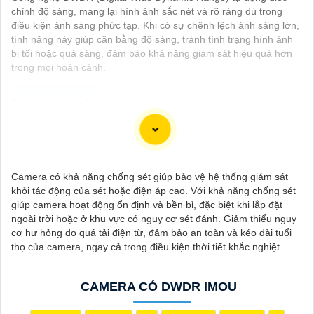
chỉnh độ sáng, mang lại hình ảnh sắc nét và rõ ràng dù trong
điều kiện ánh sáng phức tạp. Khi có sự chênh lệch ánh sáng lớn,
tính năng này giúp cân bằng độ sáng, tránh tình trạng hình ảnh
bị tối hoặc quá sáng, đảm bảo khả năng giám sát hiệu quả hơn
trong mọi hoàn cảnh.
Camera Công Nghệ WizSense được trang bị tính năng nhận
diện thông minh, giúp phát hiện và phân biệt người, phương tiện
với độ chính xác cao. Hệ thống có khả năng tự động phân tích
Camera có khả năng chống sét giúp bảo vệ hệ thống giám sát
hình ảnh, giảm thiểu cảnh báo giả mạo. Ngoài ra, camera còn
khỏi tác động của sét hoặc điện áp cao. Với khả năng chống sét
hỗ trợ quan sát rõ nét trong điều kiện ánh sáng yếu nhờ công
giúp camera hoạt động ổn định và bền bỉ, đặc biệt khi lắp đặt
nghệ Starlight và các tính năng này giúp nâng cao hiệu quả
ngoài trời hoặc ở khu vực có nguy cơ sét đánh. Giảm thiểu nguy
giám sát và bảo vệ an ninh tốt hơn.
cơ hư hỏng do quá tải điện từ, đảm bảo an toàn và kéo dài tuổi
thọ của camera, ngay cả trong điều kiện thời tiết khắc nghiệt.
CAMERA CÓ DWDR IMOU